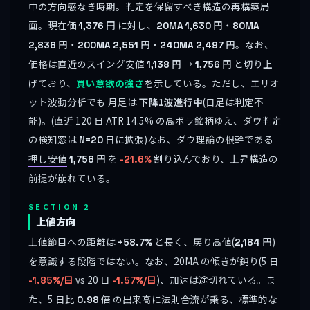
中の方向感なき時期。判定を保留すべき構造の再構築局
面。現在価
円 に対し、
円・
1,376
20MA
1,630
80MA
円・
円・
円。なお、
2,836
200MA
2,551
240MA
2,497
価格は直近のスイング安値
円 →
円 と切り上
1,138
1,756
げており、
買い意欲の強さ
を示している。ただし、エリオ
ット波動分析でも 月足は
下降1波進行中
(日足は判定不
能)。(直近 120 日 ATR 14.5% の高ボラ銘柄ゆえ、ダウ判定
の検知窓は
日に拡張)なお、ダウ理論の根幹である
N=20
押し安値
円 を
割り込んでおり、上昇構造の
1,756
-21.6%
前提が崩れている。
SECTION 2
上値方向
上値節目への距離は
と長く、戻り高値(
円)
+58.7%
2,184
を意識する段階ではない。なお、20MA の傾きが鈍り(5 日
vs 20 日
)、加速は途切れている。ま
-1.85%/日
-1.57%/日
た、5 日比
倍 の出来高に法則合流が乗る、標準的な
0.98