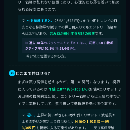
リー価格は割れない位置にあり、心理的にも落ち着いて眺め
られる段階にあります。
〜を意識すると、
25MA 1,693 円(つまり中期トレンドの目
安となる移動平均線)までの押し目入りでもエントリー価格か
らは余裕があり、
含み益が縮小するだけの位置
です。
過去 18 年
のバックテストで「MTF 揃い」局面の
60 日後ポ
ジティブ率は 51.1%
(全
58,645
件)。
─ 希少域に位置する伸び方。
どこまで伸ばせる?
まずは戻り高値を超えるかが、第一の関門になります。 視界
に入っているのは
N 値 2,877 円(+109.1%)
(N 値=エリオット 3
波目標の機械的算出値)。エントリー価格からは大幅な伸びが
すでに実現していて、落ち着いて選択肢を選べる位置です。
逆に、
上昇の勢いがさらに続けば(エリオット 3 波延長 =
上昇の勢いが想定より強く続く)、
N 値の 1.618 倍 ─ 約
3,305 円
も視野に入る可能性があります。 ─ 戻り高値突破