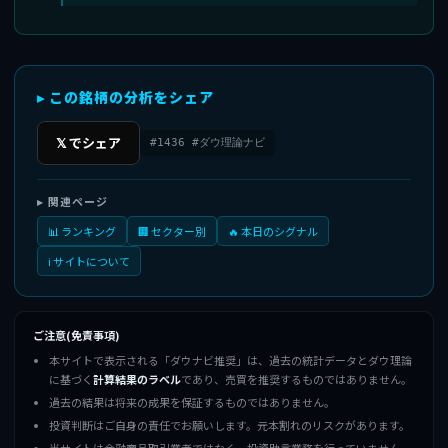
▸ この銘柄の分析をシェア
𝕏 でシェア
#1436 #ダウ理論ナビ
▸ 関連ページ
📊 ランキング
🏢 セクター別
🔥 本日のシグナル
ℹ️ サイトについて
ご注意(免責事項)
本サイトで表示される「ダウナビ推奨」は、過去の統計データとダウ理論
に基づく
計算結果のラベル
であり、売買を推奨するものではありません。
過去の結果は将来の成果を保証するものではありません。
投資判断はご自身の責任でお願いします。元本割れのリスクがあります。