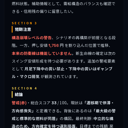
燃料状態。補助情報として、需給構造のバランスも確認で
きる・信用残の偏りに留意したい。
SECTION 3
短期注意
構造崩壊レベルの警告
、シナリオの再構築が前提となる段
階。一方、押し安値
円 を割り込んだ位置で推移、
1,756
本来の防衛線は機能していません
。新生命線の確定は次の
スイング安値形成を待つ必要があります。追加の警戒要素
として
月足下降中の買い禁止・下降中の買いはギャンブ
ル・マクロ弱気
が観測されています。
SECTION 4
結論
警戒(赤)
・総合スコア
/ 100。現状は
「遷移期で停滞・
33
方向感喪失」
と定義できる。背後にあるのは
「最大級の警
戒と標準的な燃料が同居」
の構図。最終判断:
中立的な構
造のため、方向確定を待つ選別局面
。目標までの残額: 戻