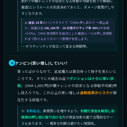
割れで中期トレンドの目安となる移動平均線を割った瞬間に
撤退)というルールを別途決めておくと、ダメージ管理がしや
すくなります。
過去 18 年
のバックテストで「25MA 押し目入り → 再上抜
け」局面は全
145,164 件
・
20 日後ポジティブ率 49%
(中央値
+0.0%)。25MA 実体割れを起点にした撤退ルールは押し安値割
れまで耐えるよりダメージ管理が安定します。
─ ボラティリティが目立って高まる時間帯。
ナンピン(買い増し)していい?
買ったばかりなので、追加購入は数日待って様子を見たいと
ころです。 すでに大幅含み益で
ポジションは十分に厚い状
態
。25MA 1,693 円(中期トレンドの目安となる移動平均線)押
し目入りでも、これ以上の買い増しは
過剰投資のリスク
が顕
在化する段階です。
それなら、
新規買いを増やすより、
利確で資金を解放し別
銘柄の押し目に振り向ける
方が資金効率の面で合理的なケー
スもあります。 ─ 軽率な判断は避けたい雰囲気。