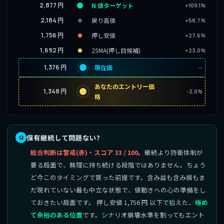
2,877 円
N 値ターゲット
+109.1%
2,184 円
戻り高値
+58.7%
1,756 円
押し安値
+27.6%
1,692 円
25MA(押し目候補)
+23.0%
1,376 円
現在価
─
あなたのエントリー価
1,348 円
-2.0%
格
保有継続して問題ない?
総合判断は警戒(赤)・スコア 33 / 100
。継続より防衛体制が
要る局面で、無理に持ち続ける段階ではありません。ちょう
ど今このタイミングで買った前提です。含み益も含み損もま
だ現れていない最も中立な状態で、値動きへの心の準備をし
ておきたい局面です。 押し安値 1,756 円 以下で拾えた、
極め
て余裕のある位置
です。シナリオ崩壊水準を割ってもエント