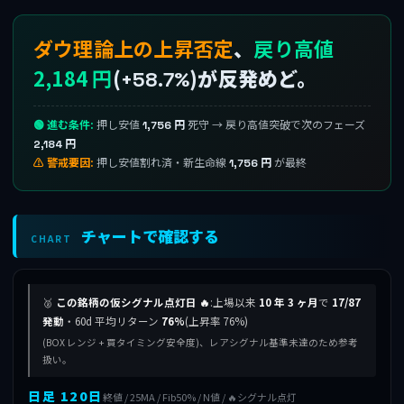
ダウ理論上の上昇否定
、
戻り高値
2,184 円
(
)が反発めど。
+58.7%
🟢 進む条件:
押し安値
死守 → 戻り高値突破で次のフェーズ
1,756 円
2,184 円
⚠ 警戒要因:
押し安値割れ済・新生命線
が最終
1,756 円
チャートで確認する
CHART
🥈
この銘柄の仮シグナル点灯日 🔥
:上場以来
10 年 3 ヶ月
で
17/87
発動
・60d 平均リターン
76%
(上昇率 76%)
(BOX レンジ + 買タイミング安全度)、レアシグナル基準未達のため参考
扱い。
日足 120日
終値 / 25MA / Fib50% / N値 / 🔥シグナル点灯