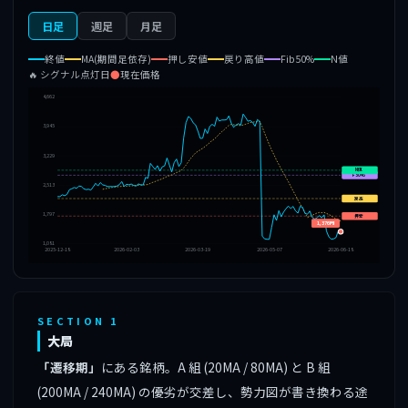
日足
週足
月足
終値
MA(期間足依存)
押し安値
戻り高値
Fib50%
N値
🔥 シグナル点灯日
●
現在価格
4,662
3,945
3,229
N値
F50%
2,513
戻高
1,797
押安
1,376円
1,081
2025-12-18
2026-02-03
2026-03-19
2026-05-07
2026-06-18
SECTION 1
大局
「遷移期」
にある銘柄。A 組 (20MA / 80MA) と B 組
(200MA / 240MA) の優劣が交差し、勢力図が書き換わる途