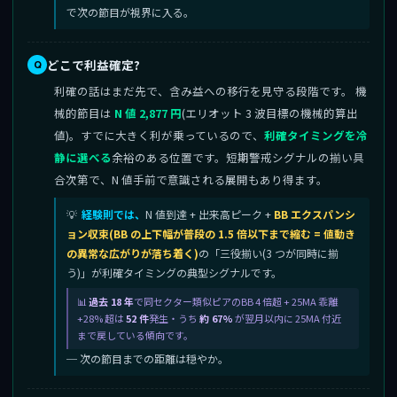
で次の節目が視界に入る。
どこで利益確定?
利確の話はまだ先で、含み益への移行を見守る段階です。 機
械的節目は
N 値 2,877 円
(エリオット 3 波目標の機械的算出
値)。すでに大きく利が乗っているので、
利確タイミングを冷
静に選べる
余裕のある位置です。短期警戒シグナルの揃い具
合次第で、N 値手前で意識される展開もあり得ます。
経験則では、
N 値到達 + 出来高ピーク +
BB エクスパンシ
ョン収束(BB の上下幅が普段の 1.5 倍以下まで縮む = 値動き
の異常な広がりが落ち着く)
の「三役揃い(3 つが同時に揃
う)」が利確タイミングの典型シグナルです。
過去 18 年
で同セクター類似ピアのBB 4 倍超 + 25MA 乖離
+28% 超は
52 件
発生・うち
約 67%
が翌月以内に 25MA 付近
まで戻している傾向です。
─ 次の節目までの距離は穏やか。