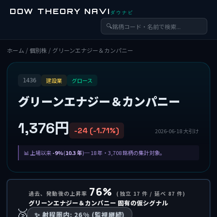
DOW THEORY NAVI
ダウナビ
🔍
ホーム
/
個別株
/ グリーンエナジー＆カンパニー
建設業
グロース
1436
グリーンエナジー＆カンパニー
1,376円
-24 (-1.71%)
2026-06-18 大引け
上場以来
-9%
(
10.3 年
)─ 18 年・3,708 銘柄の集計対象。
76%
過去、発動後の上昇率
(独立 17 件 / 延べ 87 件)
グリーンエナジー＆カンパニー 固有の仮シグナル
🥈
✨ 射程圏内: 26% (監視継続)