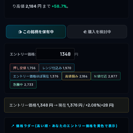
り高値
円 まで
。
2,184
+58.7%
🫱 この銘柄を保有中
🫲 購入を検討中
エントリー価格:
円
押し安値
レンジ仕込み
1,756
1,970
エントリー価格ほぼ現在
高値掴み
N 値付近
1,376
2,184
2,877
急騰中
2,733
エントリー価格
→ 現在
/
(
)
1,348 円
1,376 円
+2.08%
+28 円
📍 価格ラダー(高い順・あなたのエントリー価格を黄色で表示)