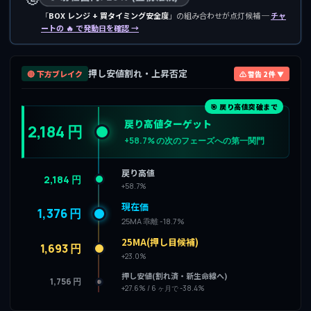
「
BOX レンジ + 買タイミング安全度
」の組み合わせが点灯候補 ─
チャ
ートの 🔥 で発動日を確認 →
押し安値割れ・上昇否定
🔴 下方ブレイク
⚠ 警告 2 件 ▼
🎯 戻り高値突破まで
戻り高値ターゲット
2,184 円
+58.7% の次のフェーズへの第一関門
戻り高値
2,184 円
+58.7%
現在価
1,376 円
25MA 乖離 -18.7%
25MA(押し目候補)
1,693 円
+23.0%
押し安値(割れ済・新生命線へ)
1,756 円
+27.6% / 6 ヶ月で -38.4%