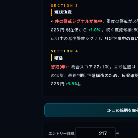
SECTION 3
短期注意
件の警戒シグナルが集中
、重度の警戒が必
4
円(現在価から
)。続く反発候補: 8
226
+1.8%
点灯中の希少警戒シグナル:
月足下降中の買
SECTION 4
結論
警戒(赤)
・総合スコア
/ 100。立ち位置は
27
の状態。最終判断:
下落構造のため、反発確
円(
)。
226
+1.8%
🫱 この銘柄を保
エントリー価格:
円