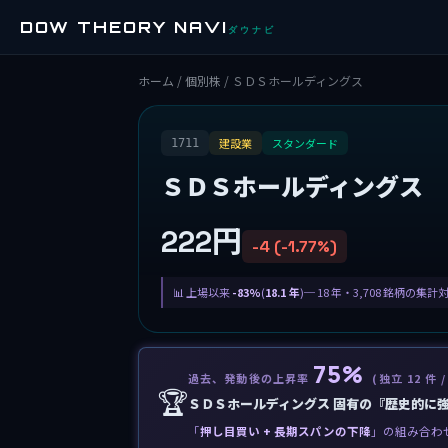
DOW THEORY NAVI
ダウナビ
ホーム
/
個別株
/ ＳＤＳホールディングス
建設業
スタンダード
1711
ＳＤＳホールディングス
222円
-4 (-1.77%)
上場以来
-83%
(
18.1 年
)─ 18 年・3,708 銘柄の集計
75%
過去、発動後の上昇率
(独立 12 件 /
🏆
ＳＤＳホールディングス 固有の『歴史的に
「
押し目買い + 長期スパンの下降
」の組み合わ