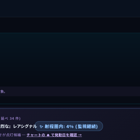
対象。
 延べ 34 件)
✨ 射程圏内: 4% (監視継続)
強烈な』レアシグナル
せが点灯候補 ─
チャートの 🔥 で発動日を確認 →