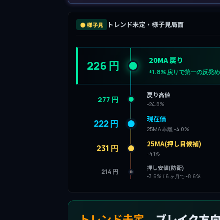
トレンド未定・様子見局面
⚫ 様子見
20MA 戻り
226 円
+1.8% 戻りで第一の反発
戻り高値
277 円
+24.8%
現在価
222 円
25MA 乖離 -4.0%
25MA(押し目候補)
231 円
+4.1%
押し安値(防衛)
214 円
-3.6% / 6 ヶ月で -8.6%
トレンド未定
、ブレイク方