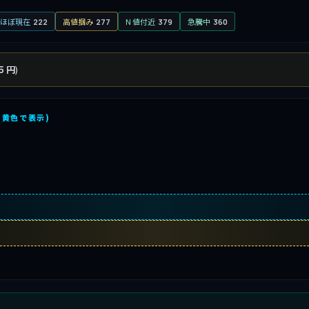
ほぼ現在
高値掴み
N 値付近
急騰中
222
277
379
360
)
5 円
を黄色で表示)