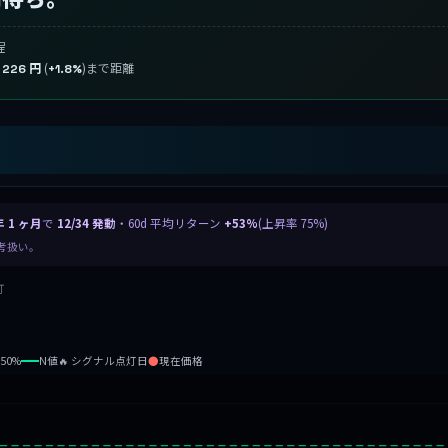
程
り
(
)まで距離
226 円
+1.8%
年 1 ヶ月
で
12/34 発動
・60d 平均リターン
+53%
(上昇率 75%)
参考扱い。
灯
b50%
N値
🔥 シグナル点灯日
●
現在価格