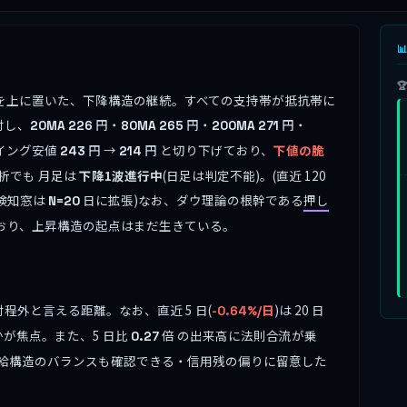


すべてを上に置いた、下降構造の継続。すべての支持帯が抵抗帯に
対し、
円・
円・
円・
20MA
226
80MA
265
200MA
271
イング安値
円 →
円 と切り下げており、
下値の脆
243
214
析でも 月足は
下降1波進行中
(日足は判定不能)。(直近 120
の検知窓は
日に拡張)なお、ダウ理論の根幹である
押し
N=20
おり、上昇構造の起点はまだ生きている。
程外と言える距離。なお、直近 5 日(
)は 20 日
-0.64%/日
が焦点。また、5 日比
倍 の出来高に法則合流が乗
0.27
給構造のバランスも確認できる・信用残の偏りに留意した