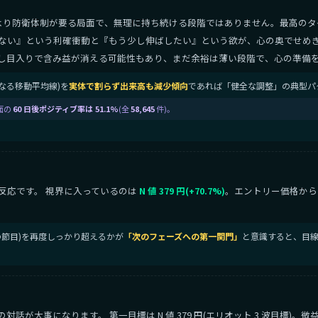
より防衛体制が要る局面で、無理に持ち続ける段階ではありません。最高のタ
ない』という利確衝動と『もう少し伸ばしたい』という欲が、心の奥でせめぎ
し目入りで含み益が消える可能性もあり、まだ余裕は薄い段階で、心の準備
となる移動平均線)を
実体で割らず出来高も減少傾向
であれば「健全な調整」の典型パ
面の
60 日後ポジティブ率は 51.1%
(全
58,645
件)。
反応です。 視界に入っているのは
N 値 379 円(+70.7%)
。エントリー価格から
値の節目)を再度しっかり超えるかが
「次のフェーズへの第一関門」
と意識すると、目線
が大事になります。 第一目標は N 値 379 円(エリオット 3 波目標)。