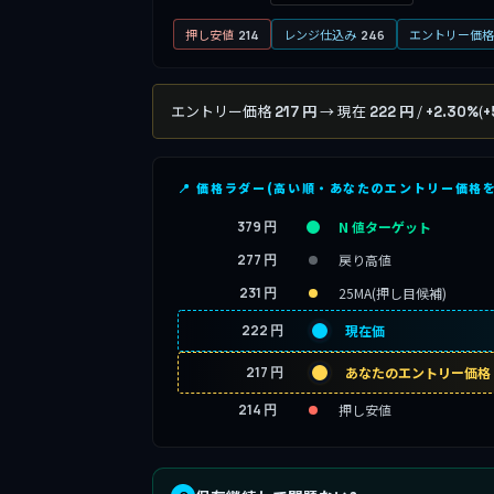
押し安値
レンジ仕込み
エントリー価格
214
246
エントリー価格
→ 現在
/
(
217 円
222 円
+2.30%
+
📍 価格ラダー(高い順・あなたのエントリー価格
379 円
N 値ターゲット
277 円
戻り高値
231 円
25MA(押し目候補)
222 円
現在価
217 円
あなたのエントリー価格
214 円
押し安値