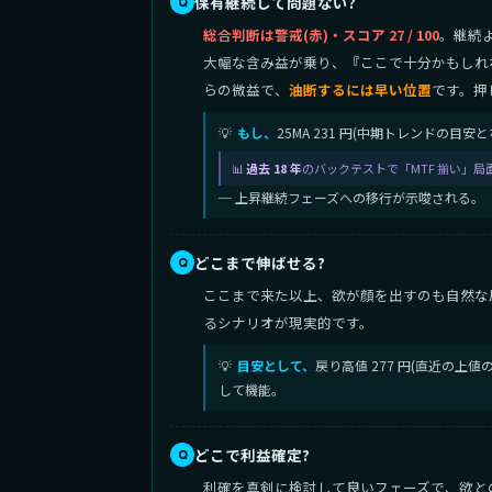
保有継続して問題ない?
総合判断は警戒(赤)・スコア 27 / 100
。継続
大幅な含み益が乗り、『ここで十分かもしれ
らの微益で、
油断するには早い位置
です。押
もし、
25MA 231 円(中期トレンドの目安
過去 18 年
のバックテストで「MTF 揃い」局
─ 上昇継続フェーズへの移行が示唆される。
どこまで伸ばせる?
ここまで来た以上、欲が顔を出すのも自然な
るシナリオが現実的です。
目安として、
戻り高値 277 円(直近の上
して機能。
どこで利益確定?
利確を真剣に検討して良いフェーズで、欲との対話