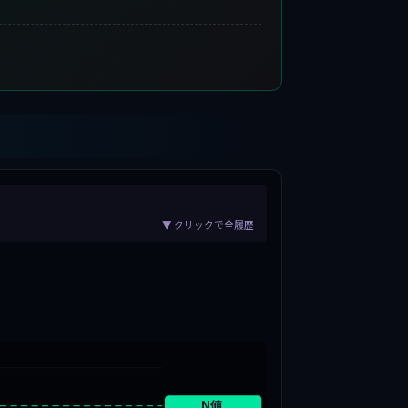
▼ クリックで全履歴
N値