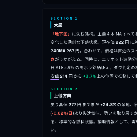
SECTION 1
大局
「地下圏」
に沈む銘柄。主要 4 本 MA 
変化した深刻な下落状態。現在価
円 に
222
円。合わせて、価格は直近のス
240MA
267
さ
がうかがえる。同時に、エリオット波動分
日 ATR 5.9% の高ボラ銘柄ゆえ、ダウ判定
安値
円 から
上の位置で推移して
214
+3.7%
SECTION 2
上値方向
戻り高値
円 までまだ
の余地、射
277
+24.8%
(
)より失速気味、勢いを取り戻すか
-0.62%/日
る、標準的な燃料状態。補助情報として、需
い。