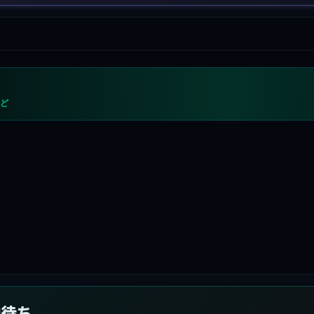
めど
向待ち。