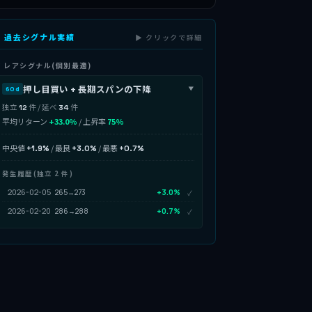
 過去シグナル実績
▶ クリックで詳細
 レアシグナル(個別最適)
押し目買い + 長期スパンの下降
60d
▶
独立
件 / 延べ
件
12
34
平均リターン
+33.0%
/ 上昇率
75%
中央値
/ 最良
/ 最悪
+1.9%
+3.0%
+0.7%
発生履歴(独立 2 件)
2026-02-05
265→273
+3.0%
✓
2026-02-20
286→288
+0.7%
✓