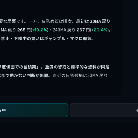
要な局面です。一方、反発めどは順次、最初は
20MA 戻り
0MA 戻り
円(
)・240MA 戻り
円(
)。
265
+19.2%
267
+20.4%
い禁止・下降中の買いはギャンブル・マクロ弱気
。
「底値圏での蓄積期」
。
重度の警戒と標準的な燃料が同居
認まで動かない判断が無難
。直近の反発候補は20MA 戻り
有中