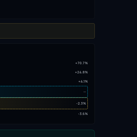
+70.7%
+24.8%
+4.1%
─
-2.3%
-3.6%