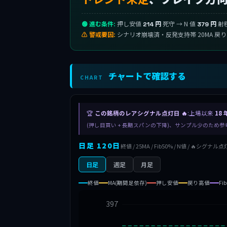
🟢 進む条件:
押し安値
死守 → N 値
射
214 円
379 円
⚠ 警戒要因:
シナリオ崩壊済・反発支持帯 20MA 戻
チャートで確認する
CHART
🏆
この銘柄のレアシグナル点灯日 🔥
:上場以来
18 
(押し目買い + 長期スパンの下降)、サンプル少のため
日足 120日
終値 / 25MA / Fib50% / N値 / 🔥シグナル点
日足
週足
月足
終値
MA(期間足依存)
押し安値
戻り高値
Fi
397