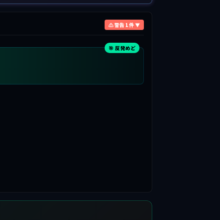
⚠ 警告 1 件 ▼
🎯 反発めど