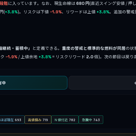
段階
に入っています。なお、現生命線は
円
(直近スイング安値 / 押
680
円(
)。リスクは下値
、リワードは上値
。追加の警戒
+3.8%
−1.9%
+3.8%
縮継続・蓄積中」
と定義できる。
重度の警戒と標準的な燃料が同居
の状
スク
/ 上値余地
= リスクリワード
倍)。次の節目は戻り
−1.9%
+3.8%
2.0
有中
格ほぼ現在
高値掴み
N 値付近
急騰中
693
719
782
743