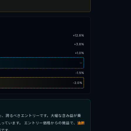
+12.8%
+3.8%
+1.0%
─
-1.9%
-2.0%
た、誇るべきエントリーです。大幅な含み益が乗
っています。 エントリー価格からの微益で、
油断
面です。