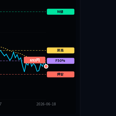
N値
戻高
693円
F50%
押安
7
2026-06-18