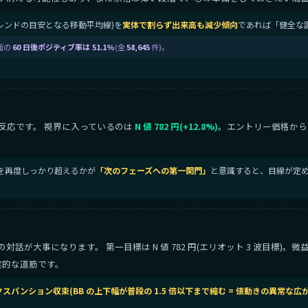
中期トレンドの目安となる移動平均線)を
実体で割らず出来高も減少傾向
であれば「健全な
面の
60 日後ポジティブ率は 51.1%
(全
58,645
件)。
反応です。 視界に入っているのは
N 値 782 円(+12.8%)
。エントリー価格から
目)を再度しっかり超えるかが
「次のフェーズへの第一関門」
と意識すると、目線が定め
が大事になります。 第一目標は N 値 782 円(エリオット 3 波目標)。
実的な道筋です。
エクスパンション収束(BB の上下幅が普段の 1.5 倍以下まで縮む = 値動きの異常な広