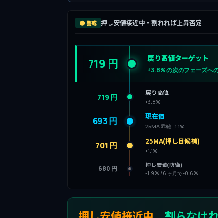
押し安値接近中・割れれば上昇否定
🟠 警戒
戻り高値ターゲット
719 円
+3.8% の次のフェーズへ
戻り高値
719 円
+3.8%
現在価
693 円
25MA 乖離 -1.1%
25MA(押し目候補)
701 円
+1.1%
押し安値(防衛)
680 円
-1.9% / 6 ヶ月で -0.6%
押し安値接近中
、
割らなけ