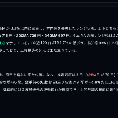
本 MA が ±3% 以内に密集し、方向感を喪失したレンジ状態。上下ど
円・
円・
円。4 本 MA の総レンジ幅は
A
716
200MA
706
240MA
697
2.
強さ
を示している。(直近 120 日 ATR 1.7% の低ボラ、検知窓
日で細
N=5
移しており、上昇構造の起点はまだ生きている。
歩、節目を踏みに来た位置。なお、推進速度は 5 日
が 20 日(
-0.11%/日
-
的な燃料状態。
壁手前の失速
: 節目(戻り高値
円)が
先に迫る位
719
+3.8%
、構造的には 3 波最優先の波動進行が確認でき、上昇基調の根幹に裏