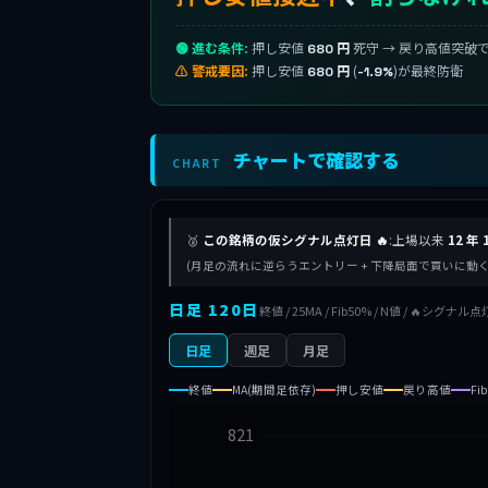
🟢 進む条件:
押し安値
死守 → 戻り高値突破
680 円
⚠ 警戒要因:
押し安値
(
)が最終防衛
680 円
-1.9%
チャートで確認する
CHART
🥈
この銘柄の仮シグナル点灯日 🔥
:上場以来
12 年 
(月足の流れに逆らうエントリー + 下降局面で買いに
日足 120日
終値 / 25MA / Fib50% / N値 / 🔥シグナル点
日足
週足
月足
終値
MA(期間足依存)
押し安値
戻り高値
Fi
821