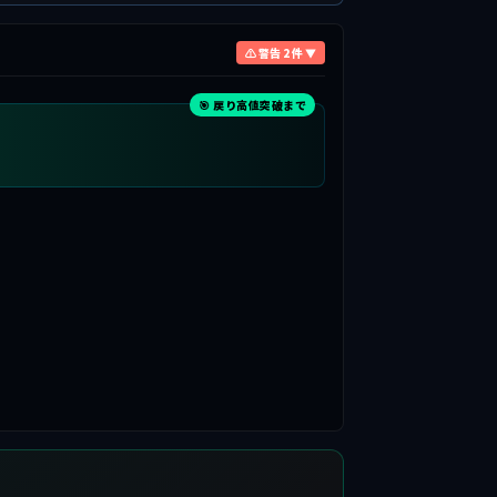
⚠ 警告 2 件 ▼
🎯 戻り高値突破まで