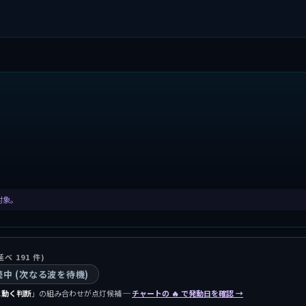
計対象。
延べ 191 件)
継続中 (次なる波を待機)
に動く判断
」の組み合わせが点灯候補 ─
チャートの 🔥 で発動日を確認 →