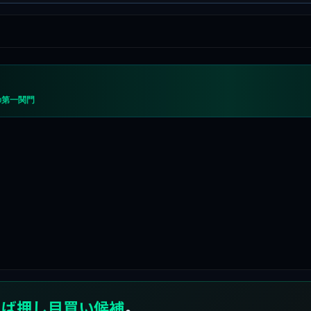
の第一関門
れば押し目買い候補
。