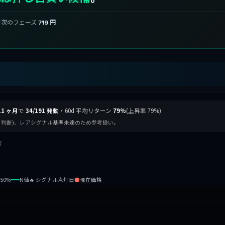
で次のフェーズ
719 円
11 ヶ月
で
34/191 発動
・60d 平均リターン
79%
(上昇率 79%)
動く判断)、レアシグナル基準未達のため参考扱い。
灯
b50%
N値
🔥 シグナル点灯日
●
現在価格