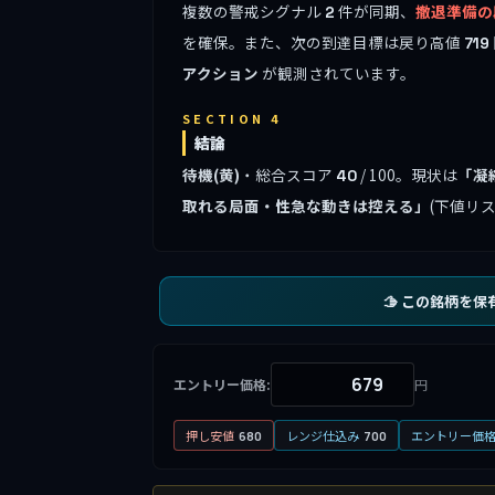
複数の警戒シグナル
件が同期、
撤退準備の
2
を確保。また、次の到達目標は戻り高値
719
アクション
が観測されています。
SECTION 4
結論
待機(黄)
・総合スコア
/ 100。現状は
「凝
40
取れる局面・性急な動きは控える」
(下値リ
🫱 この銘柄を保
エントリー価格:
円
押し安値
レンジ仕込み
エントリー価
680
700