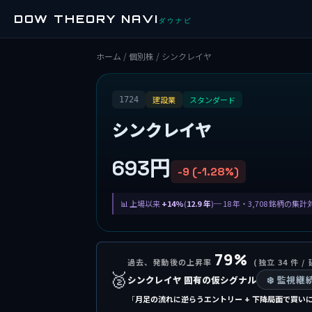
DOW THEORY NAVI
ダウナビ
ホーム
/
個別株
/ シンクレイヤ
建設業
スタンダード
1724
シンクレイヤ
693円
-9 (-1.28%)
上場以来
+14%
(
12.9 年
)─ 18 年・3,708 銘柄の集
79%
過去、発動後の上昇率
(独立 34 件 / 
🥈
シンクレイヤ 固有の仮シグナル
❄️ 監視
「
月足の流れに逆らうエントリー + 下降局面で買い