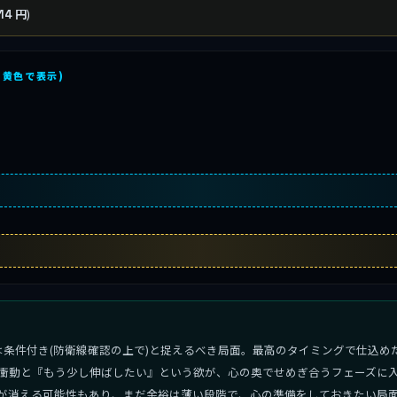
)
14 円
を黄色で表示)
は条件付き(防衛線確認の上で)と捉えるべき局面。最高のタイミングで仕込め
衝動と『もう少し伸ばしたい』という欲が、心の奥でせめぎ合うフェーズに入
が消える可能性もあり、まだ余裕は薄い段階で、心の準備をしておきたい局