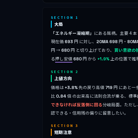
SECTION 1
大局
「エネルギー凝縮期」
にある銘柄。主要 4 
現在価
円 に対し、
円・
693
20MA
698
80M
円 →
円 と切り上げており、
買い意欲の
680
る
押し安値
円 から
上の位置で推
680
+1.9%
SECTION 2
上値方向
価格は
先の戻り高値
円 にあと一
+3.8%
719
比
倍 の出来高に法則合流が乗る、標準
0.84
できなければ反落側に回る
分岐局面。ただし
認できる・信用残の偏りに留意したい。
SECTION 3
短期注意