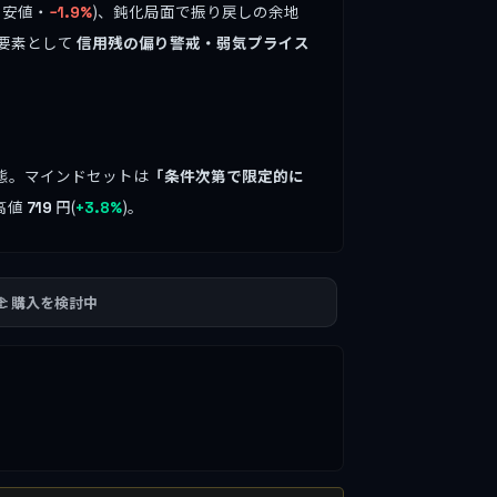
し安値・
)、鈍化局面で振り戻しの余地
−1.9%
要素として
信用残の偏り警戒・弱気プライス
態。マインドセットは
「条件次第で限定的に
高値
円(
)。
719
+3.8%
🫲 購入を検討中