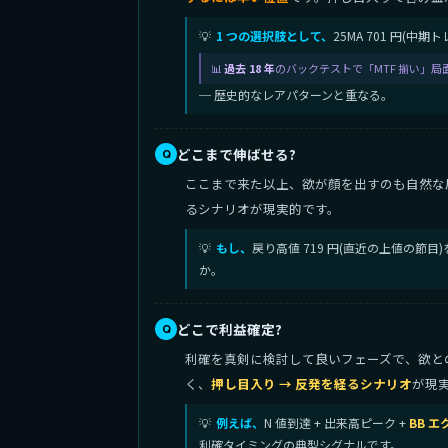
1 つの選択肢として、
25MA 701 円(
過去 18 年
のバックテストで「MTF 揃い」局
─ 歴史的なレアパターンと重なる。
どこまで伸ばせる?
ここまで来た以上、欲が顔を出すのも自然な
るシナリオが現実的です。
もし、
戻り高値 719 円(直近の上値の節
か。
どこで利益確定?
利確を真剣に検討して良いフェーズで、欲との対話
く、
押し目入り → 反発を経るシナリオ
が現
例えば、
N 値到達 + 出来高ピーク +
BB 
利確タイミングの典型シグナルです。