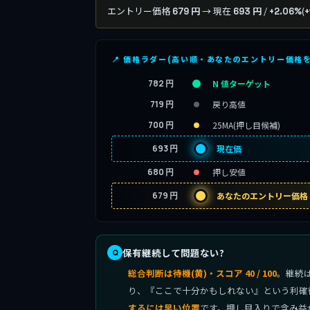
エントリー価格
→ 現在
/
(
679 円
693 円
+2.06%
+
📍 価格ラダー(高い順・あなたのエントリー価格
782 円
N 値ターゲット
719 円
戻り高値
700 円
25MA(押し目候補)
693 円
現在価
680 円
押し安値
679 円
あなたのエントリー価格
保有継続して問題ない?
総合判断は待機(黄)・スコア 40 / 100
。継続
り、『ここで十分かもしれない』という利確
するには早い位置
です。押し目入りで含み益