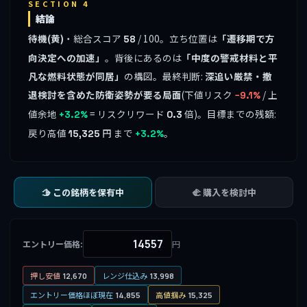
SECTION 4
結論
待機(黄)
・総合スコア
/ 100。立ち位置は
「遷移期で方
58
向決定への加速」
。背後にあるのは
「中度の警戒材料と平
凡な燃料状態が同居」
の構図。最終判断:
深追い厳禁・撤
退検討を含めた防衛姿勢が要る局面
(下値リスク
/ 上
−9.1%
値余地
= リスクリワード
倍)。目標までの残額:
+3.2%
0.3
戻り高値
円 まで
。
15,325
+3.2%
🫱 この銘柄を保有中
🫲 購入を検討中
エントリー価格:
円
押し安値
レンジ仕込み
12,670
13,998
エントリー価格ほぼ現在
高値掴み
14,855
15,325