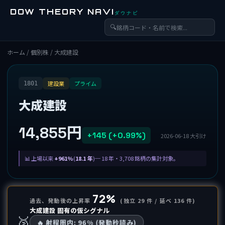
DOW THEORY NAVI
ダウナビ
🔍
ホーム
/
個別株
/ 大成建設
建設業
プライム
1801
大成建設
14,855円
+145 (+0.99%)
2026-06-18 大引け
上場以来
+961%
(
18.1 年
)─ 18 年・3,708 銘柄の集計対象。
72%
過去、発動後の上昇率
(独立 29 件 / 延べ 136 件)
大成建設 固有の仮シグナル
🥈
🔥 射程圏内: 96% (発動秒読み)