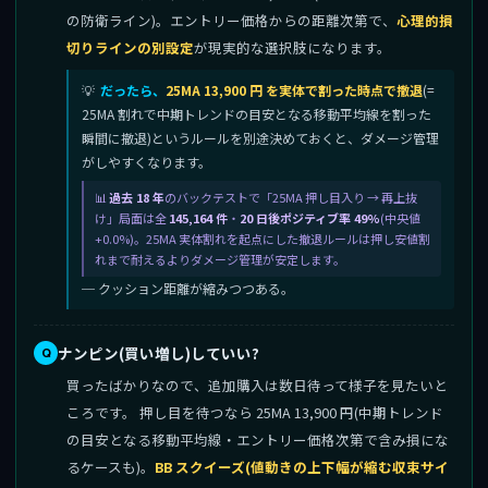
の防衛ライン)。エントリー価格からの距離次第で、
心理的損
切りラインの別設定
が現実的な選択肢になります。
だったら、
25MA 13,900 円 を実体で割った時点で撤退
(=
25MA 割れで中期トレンドの目安となる移動平均線を割った
瞬間に撤退)というルールを別途決めておくと、ダメージ管理
がしやすくなります。
過去 18 年
のバックテストで「25MA 押し目入り → 再上抜
け」局面は全
145,164 件
・
20 日後ポジティブ率 49%
(中央値
+0.0%)。25MA 実体割れを起点にした撤退ルールは押し安値割
れまで耐えるよりダメージ管理が安定します。
─ クッション距離が縮みつつある。
ナンピン(買い増し)していい?
買ったばかりなので、追加購入は数日待って様子を見たいと
ころです。 押し目を待つなら 25MA 13,900 円(中期トレンド
の目安となる移動平均線・エントリー価格次第で含み損にな
るケースも)。
BB スクイーズ(値動きの上下幅が縮む収束サイ