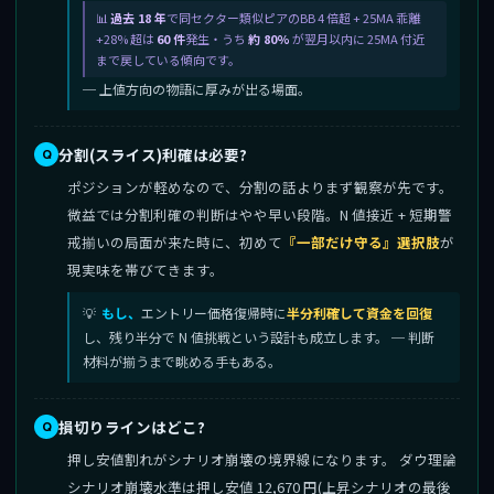
過去 18 年
で同セクター類似ピアのBB 4 倍超 + 25MA 乖離
+28% 超は
60 件
発生・うち
約 80%
が翌月以内に 25MA 付近
まで戻している傾向です。
─ 上値方向の物語に厚みが出る場面。
分割(スライス)利確は必要?
ポジションが軽めなので、分割の話よりまず観察が先です。
微益では分割利確の判断はやや早い段階。N 値接近 + 短期警
戒揃いの局面が来た時に、初めて
『一部だけ守る』選択肢
が
現実味を帯びてきます。
もし、
エントリー価格復帰時に
半分利確して資金を回復
し、残り半分で N 値挑戦という設計も成立します。 ─ 判断
材料が揃うまで眺める手もある。
損切りラインはどこ?
押し安値割れがシナリオ崩壊の境界線になります。 ダウ理論
シナリオ崩壊水準は押し安値 12,670 円(上昇シナリオの最後