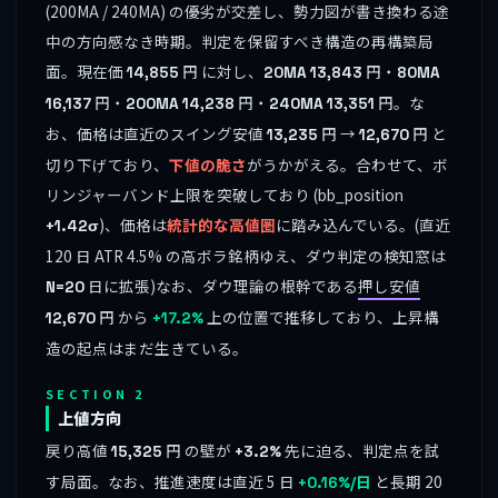
(200MA / 240MA) の優劣が交差し、勢力図が書き換わる途
中の方向感なき時期。判定を保留すべき構造の再構築局
面。現在価
円 に対し、
円・
14,855
20MA
13,843
80MA
円・
円・
円。な
16,137
200MA
14,238
240MA
13,351
お、価格は直近のスイング安値
円 →
円 と
13,235
12,670
切り下げており、
下値の脆さ
がうかがえる。合わせて、ボ
リンジャーバンド上限を突破しており (bb_position
)、価格は
統計的な高値圏
に踏み込んでいる。(直近
+1.42σ
120 日 ATR 4.5% の高ボラ銘柄ゆえ、ダウ判定の検知窓は
日に拡張)なお、ダウ理論の根幹である
押し安値
N=20
円 から
上の位置で推移しており、上昇構
12,670
+17.2%
造の起点はまだ生きている。
SECTION 2
上値方向
戻り高値
円 の壁が
先に迫る、判定点を試
15,325
+3.2%
す局面。なお、推進速度は直近 5 日
と長期 20
+0.16%/日