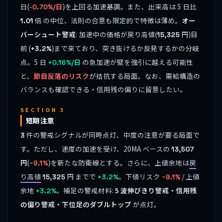
日(
)を上回る加速基調。また、出来高は 5 日比
-0.70%/日
倍 の中位、法則の合意も限定的で特徴は薄め。
オー
1.01
バーシュート警戒
: 加速中の価格が戻り高値(
円)目
15,325
前 (
)まで来ており、突き抜けるか反発するかの分岐
+3.2%
点。5 日
の急加速が壁を強引に越える可能性
+0.16%/日
と、
節目反落のリスク
が拮抗する局面。なお、需給構造の
バランスも確認できる・信用残の偏りに留意したい。
SECTION 3
短期注意
件の警戒シグナルが同時点灯、中度の注意が要る局面で
3
す。ただし、速度の加速を受け、20MA ベースの
13,507
円
(
)を新たな防衛線とする。さらに、上値余地は
戻
−9.1%
り高値
円 までで
。下値リスク
/ 上値
15,325
+3.2%
−9.1%
余地
。補足の警戒材料:
5 波伸びきり警戒・信用残
+3.2%
の偏り警戒・下位足のダブルトップ
が点灯。