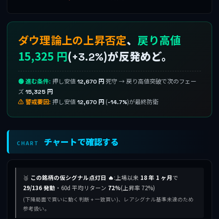
ダウ理論上の上昇否定
、
戻り高値
15,325 円
(
)が反発めど。
+3.2%
🟢 進む条件:
押し安値
死守 → 戻り高値突破で次のフェー
12,670 円
ズ
15,325 円
⚠ 警戒要因:
押し安値
(
)が最終防衛
12,670 円
-14.7%
チャートで確認する
CHART
🥈
この銘柄の仮シグナル点灯日 🔥
:上場以来
18 年 1 ヶ月
で
29/136 発動
・60d 平均リターン
72%
(上昇率 72%)
(下降局面で買いに動く判断 + 一致買い)、レアシグナル基準未達のため
参考扱い。