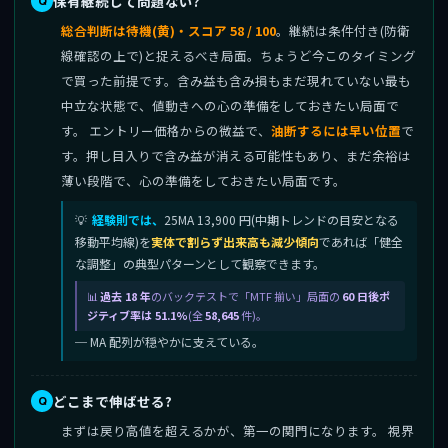
保有継続して問題ない?
総合判断は待機(黄)・スコア 58 / 100
。継続は条件付き(防衛
線確認の上で)と捉えるべき局面。ちょうど今このタイミング
で買った前提です。含み益も含み損もまだ現れていない最も
中立な状態で、値動きへの心の準備をしておきたい局面で
す。 エントリー価格からの微益で、
油断するには早い位置
で
す。押し目入りで含み益が消える可能性もあり、まだ余裕は
薄い段階で、心の準備をしておきたい局面です。
経験則では、
25MA 13,900 円(中期トレンドの目安となる
移動平均線)を
実体で割らず出来高も減少傾向
であれば「健全
な調整」の典型パターンとして観察できます。
過去 18 年
のバックテストで「MTF 揃い」局面の
60 日後ポ
ジティブ率は 51.1%
(全
58,645
件)。
─ MA 配列が穏やかに支えている。
どこまで伸ばせる?
まずは戻り高値を超えるかが、第一の関門になります。 視界