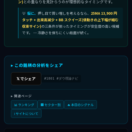
ン)
との重なりを見計らうのが理想的なタイミングです。
仮に、
押し目で買い増しを考えるなら、
25MA 13,900 円
タッチ + 出来高減少 + BB スクイーズ(値動きの上下幅が縮む
収束サイン)
の三条件が揃ったタイミングが安全度の高い候補
です。 ─ 冷静さを保ちにくい局面が続く。
▸ この銘柄の分析をシェア
𝕏 でシェア
#1801 #ダウ理論ナビ
▸ 関連ページ
📊 ランキング
🏢 セクター別
🔥 本日のシグナル
ℹ️ サイトについて