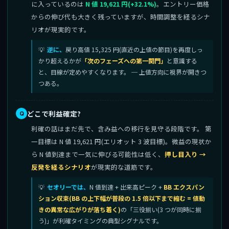
に入っているのは
N 値 19,621 円(+32.1%)
。エントリー価格
からの伸び代も大きく残っていますが、時間調整を経るシナ
リオが現実的です。
逆に、
戻り高値 15,325 円(直近の上値の節目)を再度しっ
かり超えるかが
「次のフェーズへの第一関門」
と意識する
と、目線が定めやすくなります。 ─ 上値方向に視界が開きつ
つある。
どこで利益確定?
利確の話はまだ先で、含み益への移行を見守る段階です。 第
一目標は N 値 19,621 円(エリオット 3 波目標)。微益の現状か
ら N 値到達まで一気に伸びる可能性は低く、
押し目入り →
反発を経るシナリオ
が現実的な道筋です。
セオリーでは、
N 値到達 + 出来高ピーク +
BB エクスパン
ション収束(BB の上下幅が普段の 1.5 倍以下まで縮む = 値動
きの異常な広がりが落ち着く)
の「三役揃い(3 つが同時に揃
う)」が利確タイミングの典型シグナルです。