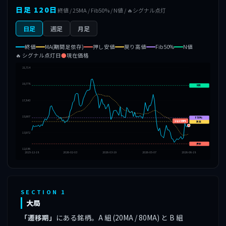
日足 120日
終値 / 25MA / Fib50% / N値 / 🔥シグナル点灯
日足
週足
月足
終値
MA(期間足依存)
押し安値
戻り高値
Fib50%
N値
🔥 シグナル点灯日
●
現在価格
21,714
19,778
N値
17,843
15,907
F50%
14,855円
戻高
13,972
押安
12,036
2025-12-18
2026-02-03
2026-03-19
2026-05-07
2026-06-18
SECTION 1
大局
「遷移期」
にある銘柄。A 組 (20MA / 80MA) と B 組