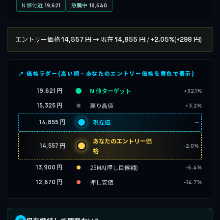
N 値付近
急騰中
19,621
18,640
エントリー価格
→ 現在
/
(
)
14,557 円
14,855 円
+2.05%
+298 円
📍 価格ラダー(高い順・あなたのエントリー価格を黄色で表示)
19,621 円
N 値ターゲット
+32.1%
15,325 円
戻り高値
+3.2%
14,855 円
現在価
─
あなたのエントリー価
14,557 円
-2.0%
格
13,900 円
25MA(押し目候補)
-6.4%
12,670 円
押し安値
-14.7%