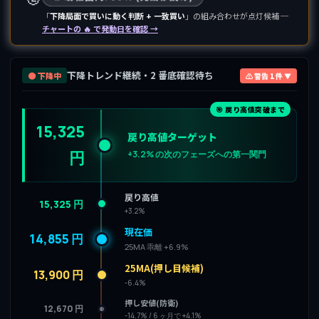
「
下降局面で買いに動く判断 + 一致買い
」の組み合わせが点灯候補 ─
チャートの 🔥 で発動日を確認 →
下降トレンド継続・2 番底確認待ち
🟤 下降中
⚠ 警告 1 件 ▼
🎯 戻り高値突破まで
15,325
戻り高値ターゲット
円
+3.2% の次のフェーズへの第一関門
戻り高値
15,325 円
+3.2%
現在価
14,855 円
25MA 乖離 +6.9%
25MA(押し目候補)
13,900 円
-6.4%
押し安値(防衛)
12,670 円
-14.7% / 6 ヶ月で +4.1%