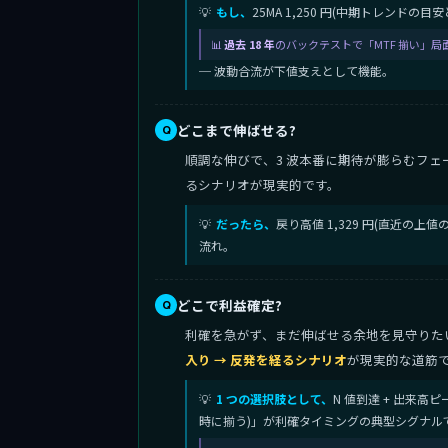
もし、
25MA 1,250 円(中期トレンドの
過去 18 年
のバックテストで「MTF 揃い」局
─ 波動合流が下値支えとして機能。
どこまで伸ばせる?
順調な伸びで、3 波本番に期待が膨らむフェ
るシナリオが現実的です。
だったら、
戻り高値 1,329 円(直近の
流れ。
どこで利益確定?
利確を急がず、まだ伸ばせる余地を見守りたい段階
入り → 反発を経るシナリオ
が現実的な道筋
1 つの選択肢として、
N 値到達 + 出来高ピ
時に揃う)」が利確タイミングの典型シグナル