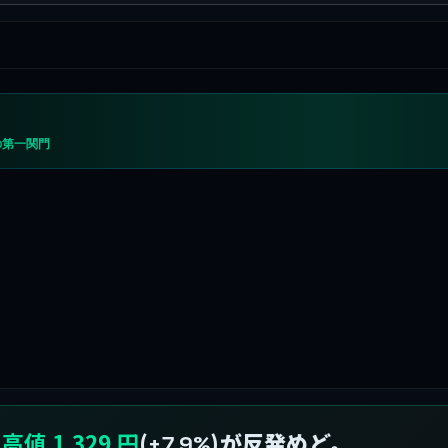
の第一関門
高値 1,329 円
(
)が反発めど。
+7.9%