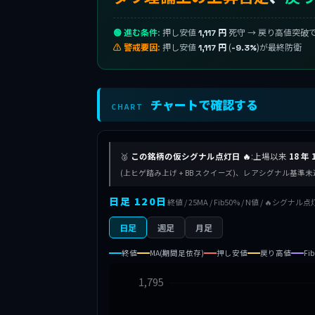
🟢 進む条件:
押し安値
死守 → 戻り高値突破
1,117 円
⚠ 警戒要因:
押し安値
(
)が最終防衛
1,117 円
-9.3%
チャートで確認する
CHART
🥈
この銘柄の仮シグナル点灯日 🔥
:上場以来
18 年 
(上ヒゲ踏み上げ + BB スクイーズ)、レアシグナル基
日足 120日
終値 / 25MA / Fib50% / N値 / 🔥シグナル点
日足
週足
月足
終値
MA(期間足依存)
押し安値
戻り高値
Fi
1,795