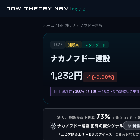
DOW THEORY NAVI
ダウナビ
ホーム
/
個別株
/ ナカノフドー建設
建設業
スタンダード
1827
ナカノフドー建設
1,232円
-1 (-0.08%)
上場以来
+353%
(
18.1 年
)─ 18 年・3,708 銘柄の
73%
過去、発動後の上昇率
(独立 48 件 / 
🥈
ナカノフドー建設 固有の仮シグナル
✨ 発
「
上ヒゲ踏み上げ + BB スクイーズ
」の組み合わせが