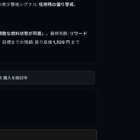
の希少警戒シグナル:
信用残の偏り警戒
。
閑散な燃料状態が同居」
。最終判断:
リワード
。目標までの残額: 戻り高値
円 まで
1,329
🫲 購入を検討中