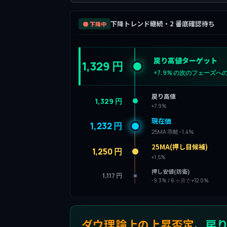
下降トレンド継続・2 番底確認待ち
🟤 下降中
戻り高値ターゲット
1,329 円
+7.9% の次のフェーズへ
戻り高値
1,329 円
+7.9%
現在価
1,232 円
25MA 乖離 -1.4%
25MA(押し目候補)
1,250 円
+1.5%
押し安値(防衛)
1,117 円
-9.3% / 6 ヶ月で +12.0%
ダウ理論上の上昇否定
、
戻り