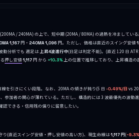
00MA / 240MA) の上で、短中期 (20MA / 80MA) の過熱を冷
円・
円。ただし、価格は直近のスイング安値
0MA
1,167
240MA
1,096
1
波動分析でも 週足は
上昇4波進行中
(日足は判定不能)。(直近 120 日 
ある
押し安値
円 から
上の位置で推移しており、上昇構造の
1,117
+10.3%
線を引きにくい段階。なお、20MA の傾きが鈍り(5 日
vs 2
-0.49%/日
ち、参加者の関心が薄れている。ただし、構造的には 3 波最優先の波動
確認できる・信用残の偏りに留意したい。
守り(直近スイング安値・押し安値の高い方)、現生命線は
円
(
1,117
−9.3