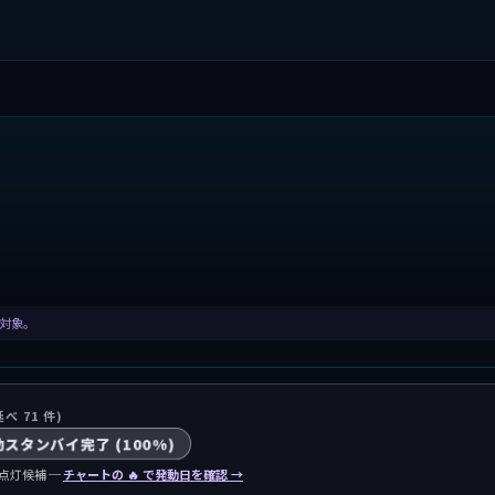
集計対象。
延べ 71 件)
動スタンバイ完了 (100%)
点灯候補 ─
チャートの 🔥 で発動日を確認 →