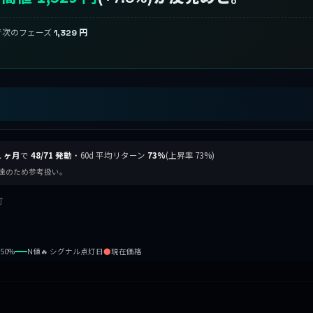
で次のフェーズ
1,329 円
1 ヶ月
で
48/71 発動
・60d 平均リターン
73%
(上昇率 73%)
準未達のため参考扱い。
灯
b50%
N値
🔥 シグナル点灯日
●
現在価格