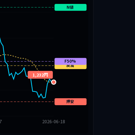
N値
F50%
戻高
1,232円
押安
7
2026-06-18