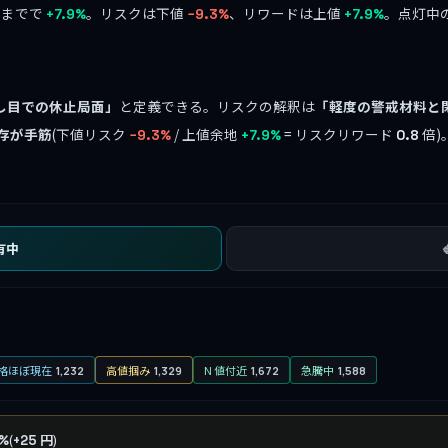
 までで
。リスクは下値
、リワードは上値
。点灯中
+7.9%
−9.3%
+7.9%
し目での休止局面」
と定義できる。リスクの解釈は
「軽度の警戒材料と
存が手筋
(下値リスク
/ 上値余地
= リスクリワード
倍)
−9.3%
+7.9%
0.8
有中
格ほぼ現在
高値掴み
N 値付近
急騰中
1,232
1,329
1,672
1,588
(
)
7%
+25 円