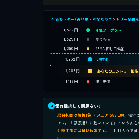
📍 価格ラダー(高い順・あなたのエントリー価格
1,672 円
N 値ターゲット
1,329 円
戻り高値
1,250 円
25MA(押し目候補)
1,232 円
現在価
1,207 円
あなたのエントリー価格
1,117 円
押し安値
保有継続して問題ない?
総合判断は待機(黄)・スコア 58 / 100
。継続
です。『思惑通りに動いている』という安心
油断するには早い位置
です。押し目入りで含