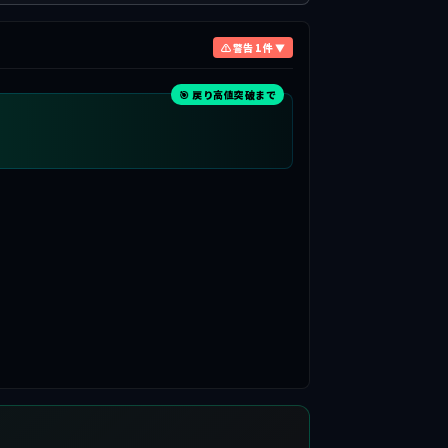
⚠ 警告 1 件 ▼
🎯 戻り高値突破まで