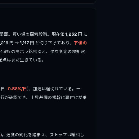
ましている局面。買い場の探索段階。現在価
円 に
1,232
円 →
円 と切り下げており、
下値の
,219
1,117
ATR 4.8% の高ボラ銘柄ゆえ、ダウ判定の検知窓
起点はまだ生きている。
0 日
)、加速は途切れている。一
-0.58%/日
進行が確認でき、上昇基調の根幹に裏付けが乗
)。速度の鈍化を踏まえ、ストップは緩和し
%