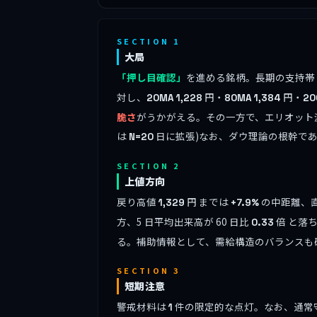
SECTION 1
大局
「押し目確認」
を進める銘柄。長期の支持帯 (2
対し、
円・
円・
20MA
1,228
80MA
1,384
20
脆さ
がうかがえる。その一方で、エリオット
は
日に拡張)なお、ダウ理論の根幹で
N=20
SECTION 2
上値方向
戻り高値
円 までは
の中距離、直
1,329
+7.9%
方、5 日平均出来高が 60 日比
倍 と落
0.33
る。補助情報として、需給構造のバランスも
SECTION 3
短期注意
警戒材料は
件の限定的な点灯。なお、通常
1