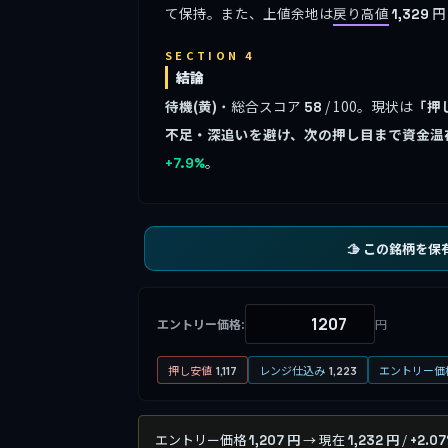
て保持。また、上値余地は
戻り高値
円
1,329
SECTION 4
結論
待機(黄)
・総合スコア
/ 100。現状は
「押
58
不足・深追いを避け、次の押し目まで資金温
。
+7.9%
🫱 この銘柄を保
エントリー価格:
円
押し安値
レンジ仕込み
エントリー価
1,117
1,223
エントリー価格
→ 現在
/
1,207 円
1,232 円
+2.0