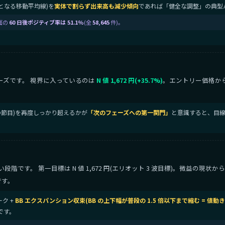
目安となる移動平均線)を
実体で割らず出来高も減少傾向
であれば「健全な調整」の典型
面の
60 日後ポジティブ率は 51.1%
(全
58,645
件)。
ーズです。 視界に入っているのは
N 値 1,672 円(+35.7%)
。エントリー価格か
上値の節目)を再度しっかり超えるかが
「次のフェーズへの第一関門」
と意識すると、目線
です。 第一目標は N 値 1,672 円(エリオット 3 波目標)。微益の現状
です。
ーク +
BB エクスパンション収束(BB の上下幅が普段の 1.5 倍以下まで縮む = 値
です。