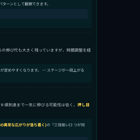
パターンとして観察できます。
らの伸び代も大きく残っていますが、時間調整を経
が定めやすくなります。 ─ ステージが一段上がる
から N 値到達まで一気に伸びる可能性は低く、
押し目
動きの異常な広がりが落ち着く)
の「三役揃い(3 つが同