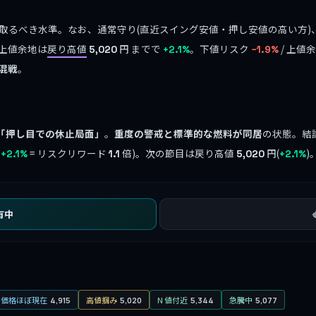
取るべき水準。なお、通常守り(直近スイング安値・押し安値の高い方)
上値余地は
戻り高値
円 までで
。下値リスク
/ 上値
5,020
+2.1%
−1.9%
混戦
。
「押し目での休止局面」
。
重度の警戒と標準的な燃料が同居
の状態。結
地
= リスクリワード
倍)。次の節目は戻り高値
円(
)
+2.1%
1.1
5,020
+2.1%
有中
ー価格ほぼ現在
高値掴み
N 値付近
急騰中
4,915
5,020
5,344
5,077