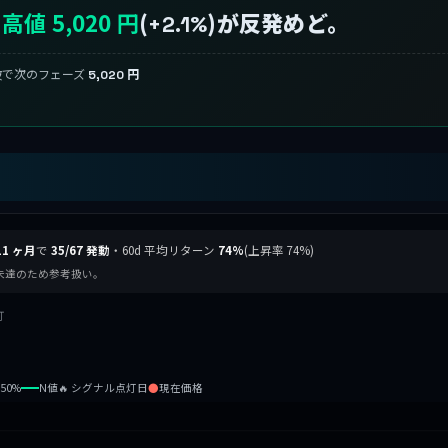
高値 5,020 円
(
)が反発めど。
+2.1%
破で次のフェーズ
5,020 円
11 ヶ月
で
35/67 発動
・60d 平均リターン
74%
(上昇率 74%)
準未達のため参考扱い。
灯
b50%
N値
🔥 シグナル点灯日
●
現在価格