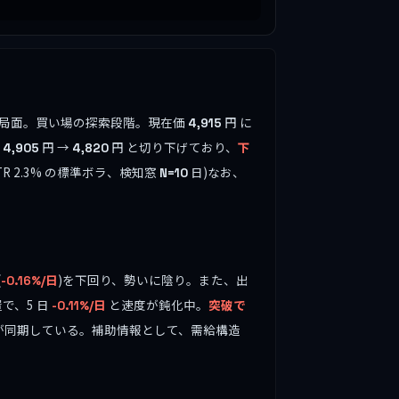
ましている局面。買い場の探索段階。現在価
円 に
4,915
値
円 →
円 と切り下げており、
下
4,905
4,820
ATR 2.3% の標準ボラ、検知窓
日)なお、
N=10
(
)を下回り、勢いに陰り。また、出
-0.16%/日
で、5 日
と速度が鈍化中。
突破で
-0.11%/日
造が同期している。補助情報として、需給構造