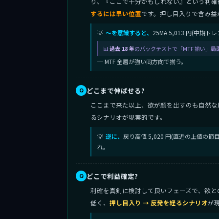
り、『ここで十分かもしれない』という利確
するには早い位置
です。押し目入りで含み益
〜を意識すると、
25MA 5,013 円(中
過去 18 年
のバックテストで「MTF 揃い」局
─ MTF 全層が強い同方向で揃う。
どこまで伸ばせる?
ここまで来た以上、欲が顔を出すのも自然な
るシナリオが現実的です。
逆に、
戻り高値 5,020 円(直近の上値の
れ。
どこで利益確定?
利確を真剣に検討して良いフェーズで、欲との対話
低く、
押し目入り → 反発を経るシナリオ
が