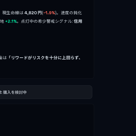
、現生命線は
円
(
)。速度の鈍化
4,820
−1.9%
余地
。点灯中の希少警戒シグナル:
信用
+2.1%
論は
「リワードがリスクを十分に上回らず、
。
🫲 購入を検討中