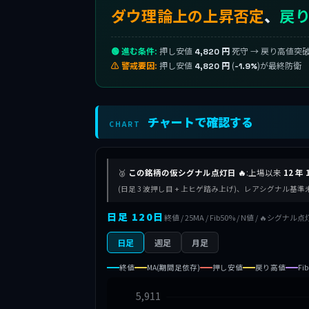
ダウ理論上の上昇否定
、
戻り
🟢 進む条件:
押し安値
死守 → 戻り高値突
4,820 円
⚠ 警戒要因:
押し安値
(
)が最終防衛
4,820 円
-1.9%
チャートで確認する
CHART
🥈
この銘柄の仮シグナル点灯日 🔥
:上場以来
12 年 
(日足 3 波押し目 + 上ヒゲ踏み上げ)、レアシグナル基
日足 120日
終値 / 25MA / Fib50% / N値 / 🔥シグナル点
日足
週足
月足
終値
MA(期間足依存)
押し安値
戻り高値
Fi
5,911