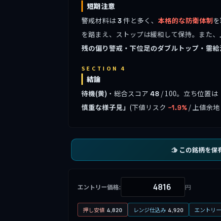
短期注意
警戒材料は
件と多く、
本格的な防衛体制
を
3
を踏まえ、ストップは緩和して保持。また、
残の偏り警戒・下位足のダブルトップ・需給
SECTION 4
結論
待機(黄)
・総合スコア
/ 100。立ち位置は
48
慎重な様子見」
(下値リスク
/ 上値余
−1.9%
🫱 この銘柄を保
エントリー価格:
円
押し安値
レンジ仕込み
エントリ
4,820
4,920