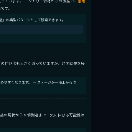
っています。 エントリー価格からの微益で、
油断
面です。
整」の典型パターンとして観察できます。
らの伸び代も大きく残っていますが、時間調整を経
めやすくなります。 ─ ステージが一段上がる流
。微益の現状から N 値到達まで一気に伸びる可能性は