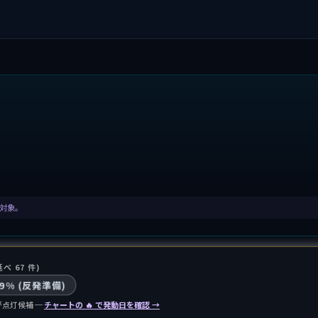
集計対象。
延べ 67 件)
79% (反発準備)
点灯候補 ─
チャートの 🔥 で発動日を確認 →