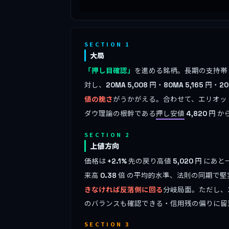
SECTION 1
大局
「押し目確認」
を進める銘柄。長期の支持帯 (2
対し、
円・
円・
20MA
5,008
80MA
5,165
2
値の脆さ
がうかがえる。合わせて、エリオッ
ダウ理論の根幹である
押し安値
円 か
4,820
SECTION 2
上値方向
価格は
先の戻り高値
円 にあと
+2.1%
5,020
来高
倍 の平均的水準、法則の同期で堅
0.38
きなければ反落側に回る
分岐局面。ただし、
のバランスも確認できる・信用残の偏りに留
SECTION 3