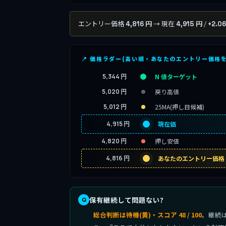
エントリー価格
→ 現在
/
4,816 円
4,915 円
+2.0
📍 価格ラダー(高い順・あなたのエントリー価格
5,344 円
N 値ターゲット
5,020 円
戻り高値
5,012 円
25MA(押し目候補)
4,915 円
現在価
4,820 円
押し安値
4,816 円
あなたのエントリー価格
保有継続して問題ない?
総合判断は待機(黄)・スコア 48 / 100
。継続