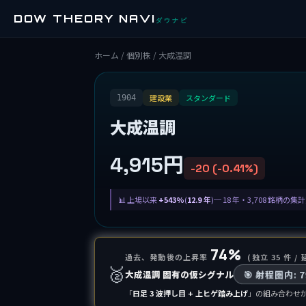
DOW THEORY NAVI
ダウナビ
ホーム
/
個別株
/ 大成温調
建設業
スタンダード
1904
大成温調
4,915円
-20 (-0.41%)
上場以来
+543%
(
12.9 年
)─ 18 年・3,708 銘柄の
74%
過去、発動後の上昇率
(独立 35 件 / 
🥈
大成温調 固有の仮シグナル
🎯 射程圏内: 
「
日足 3 波押し目 + 上ヒゲ踏み上げ
」の組み合わせが