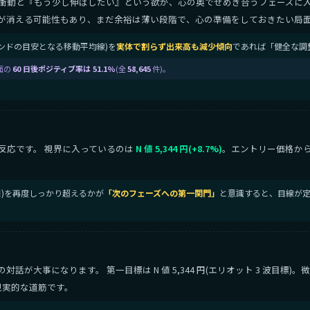
衝動と『もう少し伸ばしたい』という欲が、心の奥でせめぎ合うフェーズに入
が消える可能性もあり、まだ余裕は薄い段階で、心の準備をしておきたい局
期トレンドの目安となる移動平均線)を
実体で割らず出来高も減少傾向
であれば「健全な調
面の
60 日後ポジティブ率は 51.1%
(全
58,645
件)。
反応です。 視界に入っているのは
N 値 5,344 円(+8.7%)
。エントリー価格か
節目)を再度しっかり超えるかが
「次のフェーズへの第一関門」
と意識すると、目線が定
が大事になります。 第一目標は N 値 5,344 円(エリオット 3 波目標)
現実的な道筋です。