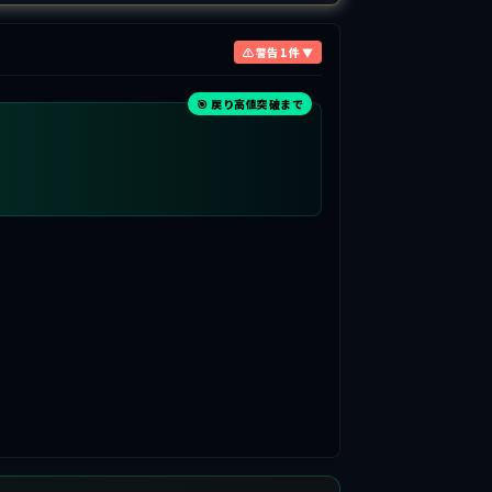
⚠ 警告 1 件 ▼
🎯 戻り高値突破まで