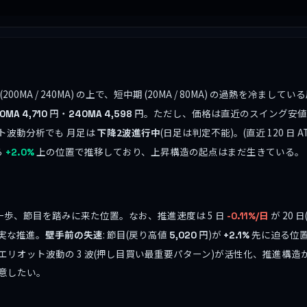
00MA / 240MA) の上で、短中期 (20MA / 80MA) の過熱を冷
円・
円。ただし、価格は直近のスイング安
00MA
4,710
240MA
4,598
ト波動分析でも 月足は
下降2波進行中
(日足は判定不能)。(直近 120 日 
ら
上の位置で推移しており、上昇構造の起点はまだ生きている。
+2.0%
一歩、節目を踏みに来た位置。なお、推進速度は 5 日
が 20 日
-0.11%/日
実な推進。
壁手前の失速
: 節目(戻り高値
円)が
先に迫る位置
5,020
+2.1%
エリオット波動の 3 波(押し目買い最重要パターン)が活性化、推進構
意したい。