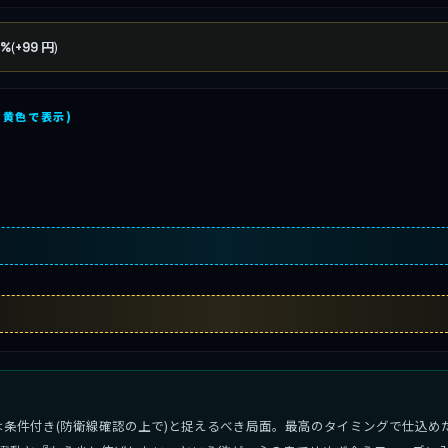
(
)
6%
+99 円
を黄色で表示)
は条件付き(防衛線確認の上で)と捉えるべき局面。最高のタイミングで仕込め