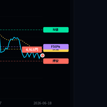
N値
F50%
戻高
4,915円
押安
7
2026-06-18