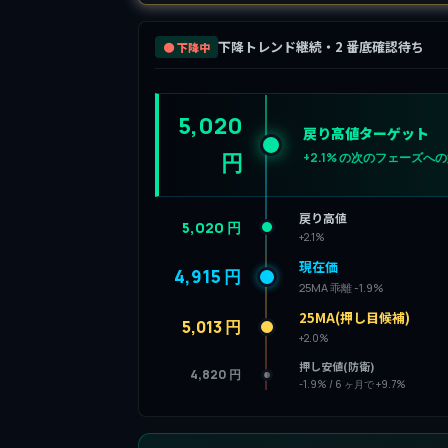
下降トレンド継続・2 番底確認待ち
🟤 下降中
5,020
戻り高値ターゲット
円
+2.1% の次のフェーズへ
戻り高値
5,020 円
+2.1%
現在価
4,915 円
25MA 乖離 -1.9%
25MA(押し目候補)
5,013 円
+2.0%
押し安値(防衛)
4,820 円
-1.9% / 6 ヶ月で +9.7%