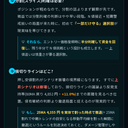
分割(スライス)利確は必要?
ポジションが軽めなので、分割の話よりまず観察が先です。
微益では分割利確の判断はやや早い段階。N 値接近 + 短期警
戒揃いの局面が来た時に、初めて
『一部だけ守る』選択肢
が
現実味を帯びてきます。
それなら、
エントリー価格復帰時に
半分利確して資金を回
復
し、残り半分で N 値挑戦という設計も成立します。 ─ 上
値追いは慎重さが要る選択肢。
損切りラインはどこ?
押し安値割れがシナリオ崩壊の境界線になります。 すでに
上
昇シナリオは崩壊
しており、損切りラインの議論より反発支
持帯(80MA 戻り 4,852 円・
+11.0%
)までの距離を見るべき位
置。保有継続の判断より撤退局面と捉えるのが現実的です。
もし、
25MA 4,355 円 を実体で割った時点で撤退
(= 25MA
割れで中期トレンドの目安となる移動平均線を割った瞬間に
撤退)というルールを別途決めておくと、ダメージ管理がしや