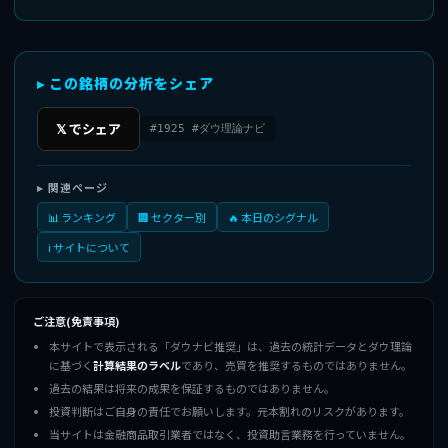
▸ この銘柄の分析をシェア
𝕏 でシェア
#1925 #ダウ理論ナビ
▸ 関連ページ
📊 ランキング
🏢 セクター別
🔥 本日のシグナル
ℹ️ サイトについて
ご注意(免責事項)
本サイトで表示される「ダウナビ推奨」は、過去の統計データとダウ理論
に基づく
計算結果のラベル
であり、売買を推奨するものではありません。
過去の結果は将来の成果を保証するものではありません。
投資判断はご自身の責任でお願いします。元本割れのリスクがあります。
当サイトは金融商品取引業者ではなく、投資助言業務を行っていません。