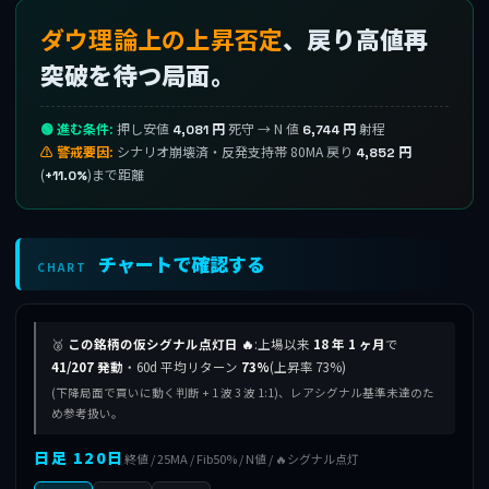
ダウ理論上の上昇否定
、戻り高値再
突破を待つ局面。
🟢 進む条件:
押し安値
死守 → N 値
射程
4,081 円
6,744 円
⚠ 警戒要因:
シナリオ崩壊済・反発支持帯 80MA 戻り
4,852 円
(
)まで距離
+11.0%
チャートで確認する
CHART
🥈
この銘柄の仮シグナル点灯日 🔥
:上場以来
18 年 1 ヶ月
で
41/207 発動
・60d 平均リターン
73%
(上昇率 73%)
(下降局面で買いに動く判断 + 1 波 3 波 1:1)、レアシグナル基準未達のた
め参考扱い。
日足 120日
終値 / 25MA / Fib50% / N値 / 🔥シグナル点灯