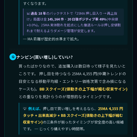
すくなります。
過去 18 年
のバックテストで「25MA 押し目入り → 再上抜
け」局面は全
145,164 件
・
20 日後ポジティブ率 49%
(中央値
+0.0%)。25MA 実体割れを起点にした撤退ルールは押し安値割
れまで耐えるよりダメージ管理が安定します。
─ MA 乖離が歴史的水準まで拡大。
ナンピン(買い増し)していい?
買ったばかりなので、追加購入は数日待って様子を見たいと
ころです。 押し目を待つなら 25MA 4,355 円(中期トレンドの
目安となる移動平均線・エントリー価格次第で含み損になる
ケースも)。
BB スクイーズ(値動きの上下幅が縮む収束サイン)
との重なりを見計らうのが理想的なタイミングです。
例えば、
押し目で買い増しを考えるなら、
25MA 4,355 円
タッチ + 出来高減少 + BB スクイーズ(値動きの上下幅が縮む
収束サイン)
の三条件が揃ったタイミングが安全度の高い候補
です。 ─ じっくり構えやすい時間帯。