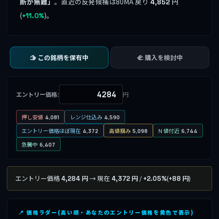
断が無難」
。直近の反発候補は80MA 戻り
円
4,852
(
)。
+11.0%
🫱 この銘柄を保有中
🫲 購入を検討中
エントリー価格:
円
押し安値
レンジ仕込み
4,081
4,590
エントリー価格ほぼ現在
高値掴み
N 値付近
4,372
5,098
6,744
急騰中
6,407
エントリー価格
→ 現在
/
(
)
4,284 円
4,372 円
+2.05%
+88 円
📍 価格ラダー(高い順・あなたのエントリー価格を黄色で表示)