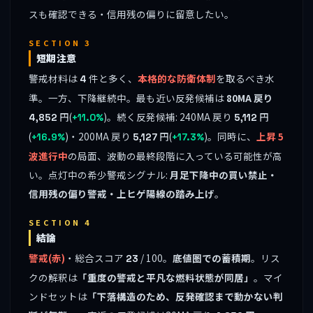
スも確認できる・信用残の偏りに留意したい。
SECTION 3
短期注意
警戒材料は
件と多く、
本格的な防衛体制
を取るべき水
4
準。一方、下降継続中。最も近い反発候補は
80MA 戻り
円(
)。続く反発候補: 240MA 戻り
円
4,852
+11.0%
5,112
(
)・200MA 戻り
円(
)。同時に、
上昇 5
+16.9%
5,127
+17.3%
波進行中
の局面、波動の最終段階に入っている可能性が高
い。点灯中の希少警戒シグナル:
月足下降中の買い禁止・
信用残の偏り警戒・上ヒゲ陽線の踏み上げ
。
SECTION 4
結論
警戒(赤)
・総合スコア
/ 100。
底値圏での蓄積期
。リス
23
クの解釈は
「重度の警戒と平凡な燃料状態が同居」
。マイ
ンドセットは
「下落構造のため、反発確認まで動かない判