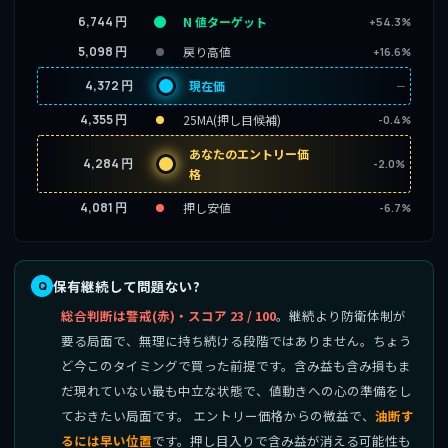
6,744 円
N 値ターゲット
+54.3%
5,098 円
戻り高値
+16.6%
4,372 円
現在価
─
4,355 円
25MA(押し目候補)
-0.4%
あなたのエントリー価
4,284 円
-2.0%
格
4,081 円
押し安値
-6.7%
保有継続して問題ない?
総合判断は警戒(赤)・スコア 23 / 100
。継続より防衛体制が
要る局面で、無理に持ち続ける段階ではありません。ちょう
ど今このタイミングで買った前提です。含み益も含み損もま
だ現れていない最も中立な状態で、値動きへの心の準備をし
ておきたい局面です。 エントリー価格からの微益で、
油断す
るには早い位置
です。押し目入りで含み益が消える可能性も