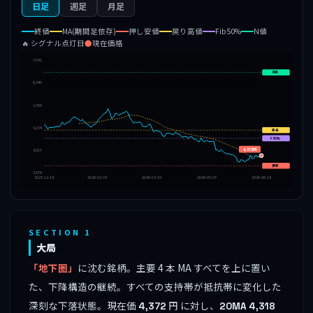
日足
週足
月足
終値
MA(期間足依存)
押し安値
戻り高値
Fib50%
N値
🔥 シグナル点灯日
●
現在価格
7,081
N値
6,440
5,799
5,158
戻高
F50%
4,372円
4,517
押安
3,876
2025-12-18
2026-02-03
2026-03-19
2026-05-07
2026-06-18
SECTION 1
大局
「地下圏」
に沈む銘柄。主要 4 本 MA すべてを上に置い
た、下降構造の継続。すべての支持帯が抵抗帯に変化した
深刻な下落状態。現在価
円 に対し、
4,372
20MA
4,318