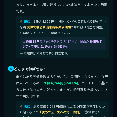
あり、まだ余裕は薄い段階で、心の準備をしておきたい局面
です。
逆に、
25MA 4,355 円(中期トレンドの目安となる移動平均
線)を
実体で割らず出来高も減少傾向
であれば「健全な調整」
の典型パターンとして観察できます。
過去 18 年
のバックテストで「MTF 揃い」局面の
60 日後ポ
ジティブ率は 51.1%
(全
58,645
件)。
─ 指標群はおおむね整合的に推移。
どこまで伸ばせる?
まずは戻り高値を超えるかが、第一の関門になります。 視界
に入っているのは
N 値 6,744 円(+54.3%)
。エントリー価格か
らの伸び代も大きく残っていますが、時間調整を経るシナリ
オが現実的です。
仮に、
戻り高値 5,098 円(直近の上値の節目)を再度しっか
り超えるかが
「次のフェーズへの第一関門」
と意識すると、