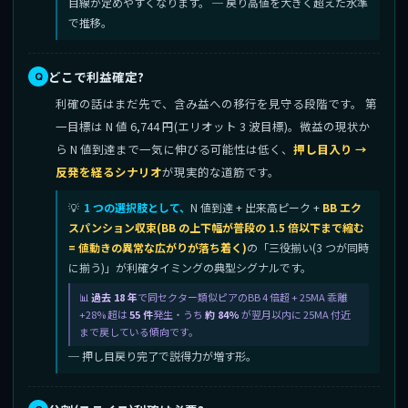
目線が定めやすくなります。 ─ 戻り高値を大きく超えた水準
で推移。
どこで利益確定?
利確の話はまだ先で、含み益への移行を見守る段階です。 第
一目標は N 値 6,744 円(エリオット 3 波目標)。微益の現状か
ら N 値到達まで一気に伸びる可能性は低く、
押し目入り →
反発を経るシナリオ
が現実的な道筋です。
1 つの選択肢として、
N 値到達 + 出来高ピーク +
BB エク
スパンション収束(BB の上下幅が普段の 1.5 倍以下まで縮む
= 値動きの異常な広がりが落ち着く)
の「三役揃い(3 つが同時
に揃う)」が利確タイミングの典型シグナルです。
過去 18 年
で同セクター類似ピアのBB 4 倍超 + 25MA 乖離
+28% 超は
55 件
発生・うち
約 84%
が翌月以内に 25MA 付近
まで戻している傾向です。
─ 押し目戻り完了で説得力が増す形。