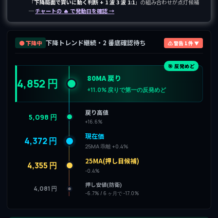
「
下降局面で買いに動く判断 + 1 波 3 波 1:1
」の組み合わせが点灯候補
─
チャートの 🔥 で発動日を確認 →
下降トレンド継続・2 番底確認待ち
🟤 下降中
⚠ 警告 1 件 ▼
🎯 反発めど
80MA 戻り
4,852 円
+11.0% 戻りで第一の反発めど
戻り高値
5,098 円
+16.6%
現在価
4,372 円
25MA 乖離 +0.4%
25MA(押し目候補)
4,355 円
-0.4%
押し安値(防衛)
4,081 円
-6.7% / 6 ヶ月で -17.0%