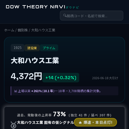
DOW THEORY NAVI
ダウナビ
🔍
ホーム
/
個別株
/ 大和ハウス工業
建設業
プライム
1925
大和ハウス工業
4,372円
+14 (+0.32%)
2026-06-18 大引け
上場以来
+261%
(
18.1 年
)─ 18 年・3,708 銘柄の集計対象。
73%
過去、発動後の上昇率
(独立 41 件 / 延べ 207 件)
🥈
大和ハウス工業 固有の仮シグナル
🔥 爆速・本日点灯!