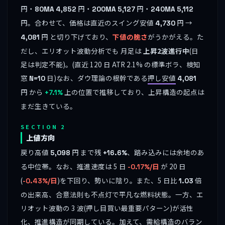
円・
円・
円・
80MA
4,852
200MA
5,127
240MA
5,112
円。合わせて、価格は直近のスイング安値
円 →
4,730
円 と切り下げており、
下値の脆さ
がうかがえる。た
4,081
だし、エリオット波動分析でも 月足は
上昇2波進行中
(日
足は判定不能)。(直近 120 日 ATR 2.1% の標準ボラ、検知
窓
日)なお、ダウ理論の根幹である
押し安値
N=10
4,081
円 から
上の位置で推移しており、上昇構造の起点は
+7.1%
まだ生きている。
SECTION 2
上値方向
戻り高値
円 まで残
、踏み込みには余地のあ
5,098
+16.6%
る中位帯。なお、推進速度は 5 日
が 20 日
-0.17%/日
(
)を下回り、勢いに陰り。また、5 日比
倍
-0.43%/日
1.03
の出来高、合意法則も不点灯で平凡な燃料状態。一方、エ
リオット波動の 3 波(押し目買い最重要パターン)が活性
化、推進構造が同期している。加えて、需給構造のバラン