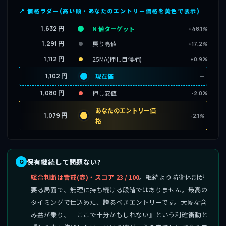
📍 価格ラダー(高い順・あなたのエントリー価格を黄色で表示)
1,632 円
N 値ターゲット
+48.1%
1,291 円
戻り高値
+17.2%
1,112 円
25MA(押し目候補)
+0.9%
1,102 円
現在価
─
1,080 円
押し安値
-2.0%
あなたのエントリー価
1,079 円
-2.1%
格
保有継続して問題ない?
総合判断は警戒(赤)・スコア 23 / 100
。継続より防衛体制が
要る局面で、無理に持ち続ける段階ではありません。最高の
タイミングで仕込めた、誇るべきエントリーです。大幅な含
み益が乗り、『ここで十分かもしれない』という利確衝動と