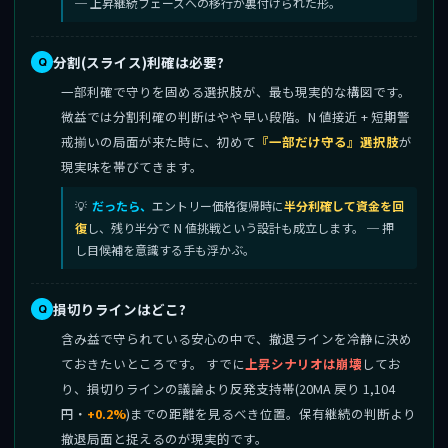
─ 上昇継続フェーズへの移行が裏付けられた形。
分割(スライス)利確は必要?
一部利確で守りを固める選択肢が、最も現実的な構図です。
微益では分割利確の判断はやや早い段階。N 値接近 + 短期警
戒揃いの局面が来た時に、初めて
『一部だけ守る』選択肢
が
現実味を帯びてきます。
だったら、
エントリー価格復帰時に
半分利確して資金を回
復
し、残り半分で N 値挑戦という設計も成立します。 ─ 押
し目候補を意識する手も浮かぶ。
損切りラインはどこ?
含み益で守られている安心の中で、撤退ラインを冷静に決め
ておきたいところです。 すでに
上昇シナリオは崩壊
してお
り、損切りラインの議論より反発支持帯(20MA 戻り 1,104
円・
+0.2%
)までの距離を見るべき位置。保有継続の判断より
撤退局面と捉えるのが現実的です。