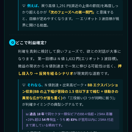
例えば、
戻り高値 1,291 円(直近の上値の節目)を再度しっ
かり超えるかが
「次のフェーズへの第一関門」
と意識する
と、目線が定めやすくなります。 ─ エリオット 3 波目標が視
界に開ける局面。
どこで利益確定?
利確を真剣に検討して良いフェーズで、欲との対話が大事に
なります。 第一目標は N 値 1,632 円(エリオット 3 波目標)。
微益の現状から N 値到達まで一気に伸びる可能性は低く、
押
し目入り → 反発を経るシナリオ
が現実的な道筋です。
それなら、
N 値到達 + 出来高ピーク +
BB エクスパンショ
ン収束(BB の上下幅が普段の 1.5 倍以下まで縮む = 値動きの
異常な広がりが落ち着く)
の「三役揃い(3 つが同時に揃う)」
が利確タイミングの典型シグナルです。
過去 18 年
で同セクター類似ピアのBB 4 倍超 + 25MA 乖離
+28% 超は
54 件
発生・うち
約 83%
が翌月以内に 25MA 付近
まで戻している傾向です。