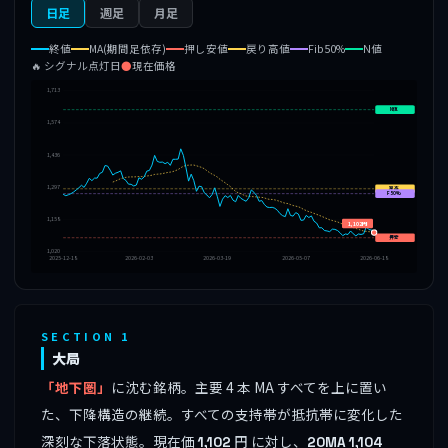
日足
週足
月足
終値
MA(期間足依存)
押し安値
戻り高値
Fib50%
N値
🔥 シグナル点灯日
●
現在価格
1,713
N値
1,574
1,436
1,297
戻高
F50%
1,158
1,102円
押安
1,020
2025-12-18
2026-02-03
2026-03-19
2026-05-07
2026-06-18
SECTION 1
大局
「地下圏」
に沈む銘柄。主要 4 本 MA すべてを上に置い
た、下降構造の継続。すべての支持帯が抵抗帯に変化した
深刻な下落状態。現在価
円 に対し、
1,102
20MA
1,104