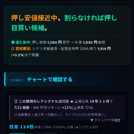
押し安値接近中
、
割らなければ押し
目買い候補
。
🟢 進む条件:
押し安値
死守 → N 値
射程
1,080 円
1,632 円
⚠ 警戒要因:
シナリオ崩壊済・反発支持帯 20MA 戻り
1,104 円
(
)まで距離
+0.2%
チャートで確認する
CHART
🏆
この銘柄のレアシグナル点灯日 🔥
:上場以来
18 年 1 ヶ月
で
7/22 発動
・60d 平均リターン
+11%
(上昇率 71%)
(3 波最優先 + 強上昇 + 収縮なし)、サンプル少のため参考扱い。
▼ クリックで全履歴
日足 120日
終値 / 25MA / Fib50% / N値 / 🔥シグナル点灯