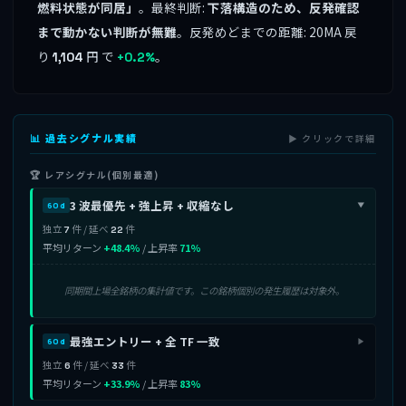
燃料状態が同居」
。最終判断:
下落構造のため、反発確認
まで動かない判断が無難
。反発めどまでの距離: 20MA 戻
り
円 で
。
1,104
+0.2%
📊 過去シグナル実績
▶ クリックで詳細
🏆 レアシグナル(個別最適)
3 波最優先 + 強上昇 + 収縮なし
60d
▶
独立
件 / 延べ
件
7
22
平均リターン
+48.4%
/ 上昇率
71%
同期間上場全銘柄の集計値です。この銘柄個別の発生履歴は対象外。
最強エントリー + 全 TF 一致
60d
▶
独立
件 / 延べ
件
6
33
平均リターン
+33.9%
/ 上昇率
83%