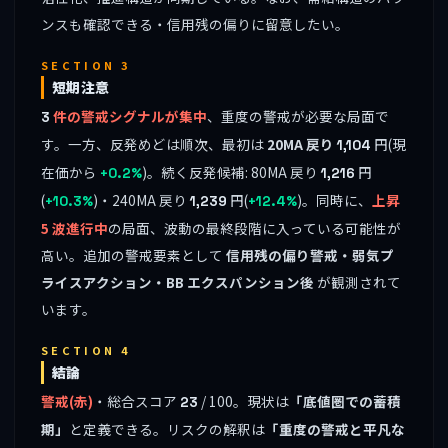
ンスも確認できる・信用残の偏りに留意したい。
SECTION 3
短期注意
件の警戒シグナルが集中
、重度の警戒が必要な局面で
3
す。一方、反発めどは順次、最初は
20MA 戻り
円(現
1,104
在価から
)。続く反発候補: 80MA 戻り
円
+0.2%
1,216
(
)・240MA 戻り
円(
)。同時に、
上昇
+10.3%
1,239
+12.4%
5 波進行中
の局面、波動の最終段階に入っている可能性が
高い。追加の警戒要素として
信用残の偏り警戒・弱気プ
ライスアクション・BB エクスパンション後
が観測されて
います。
SECTION 4
結論
警戒(赤)
・総合スコア
/ 100。現状は
「底値圏での蓄積
23
期」
と定義できる。リスクの解釈は
「重度の警戒と平凡な