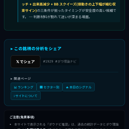
ッチ + 出来高減少 + BB スクイーズ(値動きの上下幅が縮む収
束サイン)
の三条件が揃ったタイミングが安全度の高い候補で
す。 ─ 判断材料が割れて迷いが深まる場面。
▸ この銘柄の分析をシェア
𝕏 でシェア
#1929 #ダウ理論ナビ
▸ 関連ページ
📊 ランキング
🏢 セクター別
🔥 本日のシグナル
ℹ️ サイトについて
ご注意(免責事項)
本サイトで表示される「ダウナビ推奨」は、過去の統計データとダウ理論