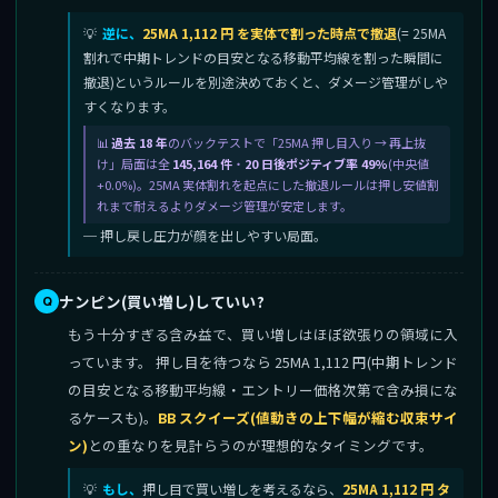
逆に、
25MA 1,112 円 を実体で割った時点で撤退
(= 25MA
割れで中期トレンドの目安となる移動平均線を割った瞬間に
撤退)というルールを別途決めておくと、ダメージ管理がしや
すくなります。
過去 18 年
のバックテストで「25MA 押し目入り → 再上抜
け」局面は全
145,164 件
・
20 日後ポジティブ率 49%
(中央値
+0.0%)。25MA 実体割れを起点にした撤退ルールは押し安値割
れまで耐えるよりダメージ管理が安定します。
─ 押し戻し圧力が顔を出しやすい局面。
ナンピン(買い増し)していい?
もう十分すぎる含み益で、買い増しはほぼ欲張りの領域に入
っています。 押し目を待つなら 25MA 1,112 円(中期トレンド
の目安となる移動平均線・エントリー価格次第で含み損にな
るケースも)。
BB スクイーズ(値動きの上下幅が縮む収束サイ
ン)
との重なりを見計らうのが理想的なタイミングです。
もし、
押し目で買い増しを考えるなら、
25MA 1,112 円 タ