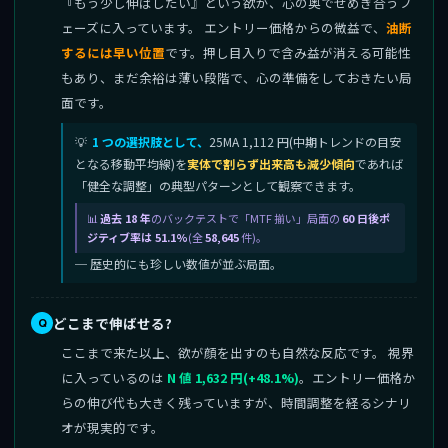
『もう少し伸ばしたい』という欲が、心の奥でせめぎ合うフ
ェーズに入っています。 エントリー価格からの微益で、
油断
するには早い位置
です。押し目入りで含み益が消える可能性
もあり、まだ余裕は薄い段階で、心の準備をしておきたい局
面です。
1 つの選択肢として、
25MA 1,112 円(中期トレンドの目安
となる移動平均線)を
実体で割らず出来高も減少傾向
であれば
「健全な調整」の典型パターンとして観察できます。
過去 18 年
のバックテストで「MTF 揃い」局面の
60 日後ポ
ジティブ率は 51.1%
(全
58,645
件)。
─ 歴史的にも珍しい数値が並ぶ局面。
どこまで伸ばせる?
ここまで来た以上、欲が顔を出すのも自然な反応です。 視界
に入っているのは
N 値 1,632 円(+48.1%)
。エントリー価格か
らの伸び代も大きく残っていますが、時間調整を経るシナリ
オが現実的です。