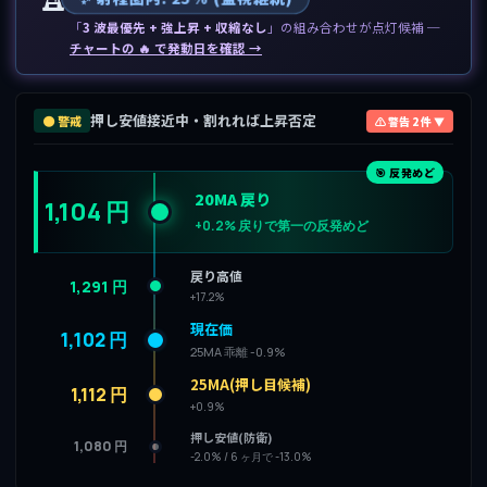
「
3 波最優先 + 強上昇 + 収縮なし
」の組み合わせが点灯候補 ─
チャートの 🔥 で発動日を確認 →
押し安値接近中・割れれば上昇否定
🟠 警戒
⚠ 警告 2 件 ▼
🎯 反発めど
20MA 戻り
1,104 円
+0.2% 戻りで第一の反発めど
戻り高値
1,291 円
+17.2%
現在価
1,102 円
25MA 乖離 -0.9%
25MA(押し目候補)
1,112 円
+0.9%
押し安値(防衛)
1,080 円
-2.0% / 6 ヶ月で -13.0%