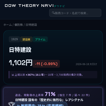
DOW THEORY NAVI
ダウナビ
🔍
ホーム
/
個別株
/ 日特建設
建設業
プライム
1929
日特建設
1,102円
-11 (-0.99%)
2026-06-18 大引け
上場以来
+367%
(
18.1 年
)─ 18 年・3,708 銘柄の集計対象。
71%
過去、発動後の上昇率
(独立 7 件 / 延べ 22 件)
日特建設 固有の『歴史的に強烈な』レアシグナル
🏆
✨ 射程圏内: 25% (監視継続)