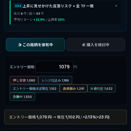
上昇に見せかけた反落リスク + 全 TF 一致
60d
▶
独立
件 / 延べ
件
6
33
平均リターン
+33.9%
/ 上昇率
83%
🫱 この銘柄を保有中
🫲 購入を検討中
エントリー価格:
円
押し安値
レンジ仕込み
1,080
1,186
エントリー価格ほぼ現在
高値掴み
N 値付近
1,102
1,291
1,632
急騰中
1,550
エントリー価格
→ 現在
/
(
)
1,079 円
1,102 円
+2.13%
+23 円