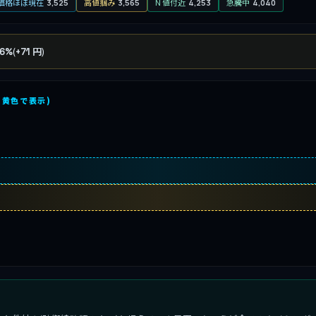
価格ほぼ現在
高値掴み
N 値付近
急騰中
3,525
3,565
4,253
4,040
(
)
06%
+71 円
を黄色で表示)