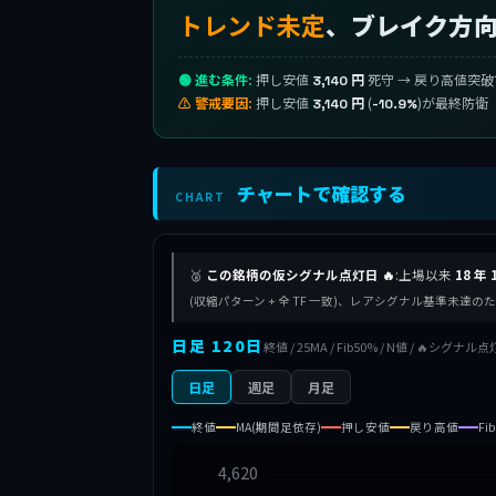
トレンド未定
、ブレイク方
🟢 進む条件:
押し安値
死守 → 戻り高値突
3,140 円
⚠ 警戒要因:
押し安値
(
)が最終防衛
3,140 円
-10.9%
チャートで確認する
CHART
🥈
この銘柄の仮シグナル点灯日 🔥
:上場以来
18 年 
(収縮パターン + 全 TF 一致)、レアシグナル基準未達
日足 120日
終値 / 25MA / Fib50% / N値 / 🔥シグナル点
日足
週足
月足
終値
MA(期間足依存)
押し安値
戻り高値
Fi
4,620