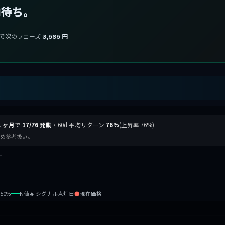
向待ち。
破で次のフェーズ
3,565 円
1 ヶ月
で
17/76 発動
・60d 平均リターン
76%
(上昇率 76%)
のため参考扱い。
灯
b50%
N値
🔥 シグナル点灯日
●
現在価格