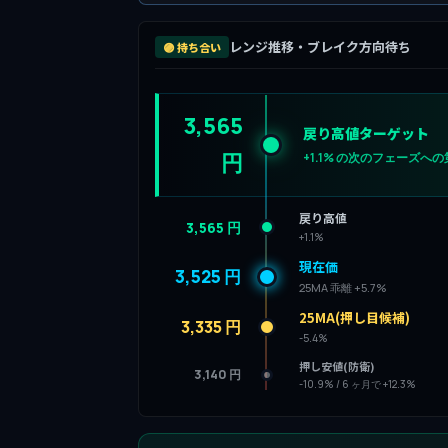
レンジ推移・ブレイク方向待ち
🟣 持ち合い
3,565
戻り高値ターゲット
円
+1.1% の次のフェーズへ
戻り高値
3,565 円
+1.1%
現在価
3,525 円
25MA 乖離 +5.7%
25MA(押し目候補)
3,335 円
-5.4%
押し安値(防衛)
3,140 円
-10.9% / 6 ヶ月で +12.3%