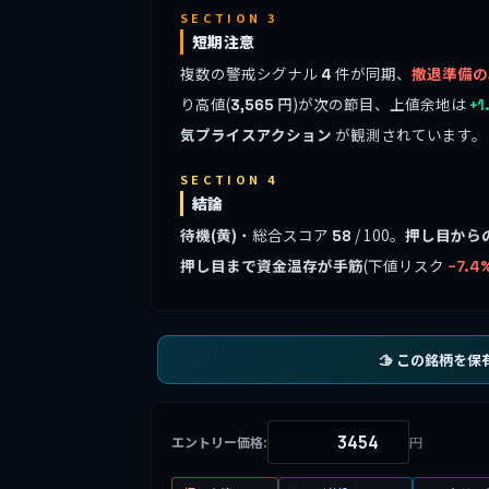
SECTION 3
短期注意
複数の警戒シグナル
件が同期、
撤退準備の
4
り高値(
円)が次の節目、上値余地は
3,565
+1
気プライスアクション
が観測されています。
SECTION 4
結論
待機(黄)
・総合スコア
/ 100。
押し目から
58
押し目まで資金温存が手筋
(下値リスク
−7.4
🫱 この銘柄を保
エントリー価格:
円