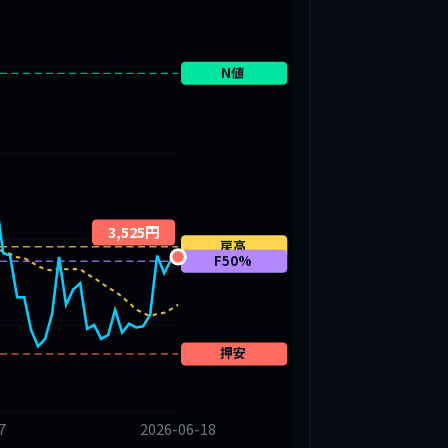
N値
3,525円
戻高
F50%
押安
7
2026-06-18