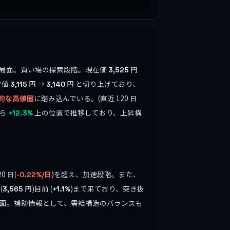
ましている局面。買い場の探索段階。現在価
円
3,525
安値
円 →
円 と切り上げており、
3,115
3,140
的な高値圏
に踏み込んでいる。(直近 120 日
から
上の位置で推移しており、上昇構
+12.3%
0 日(
)を超え、加速段階。また、
-0.22%/日
(
円)目前 (
)まで来ており、突き抜
3,565
+1.1%
面。補助情報として、需給構造のバランスも