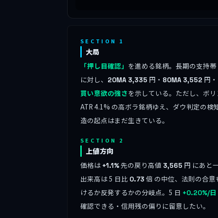
SECTION 1
大局
「押し目確認」
を進める銘柄。長期の支持帯 (2
に対し、
円・
円・
20MA
3,335
80MA
3,552
買い意欲の強さ
を示している。ただし、ボリンジ
ATR 4.1% の高ボラ銘柄ゆえ、ダウ判定の
造の起点はまだ生きている。
SECTION 2
上値方向
価格は
先の戻り高値
円 にあと
+1.1%
3,565
出来高は 5 日比
倍 の中位、法則の合意
0.73
けるか反発するかの分岐点。5 日
+0.20%/日
確認できる・信用残の偏りに留意したい。