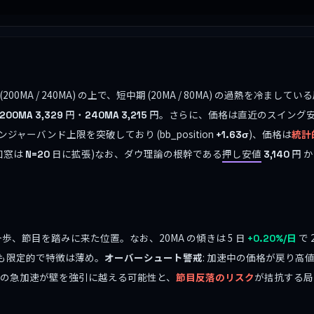
00MA / 240MA) の上で、短中期 (20MA / 80MA) の過熱を冷
円・
円。さらに、価格は直近のスイング
200MA
3,329
240MA
3,215
ャーバンド上限を突破しており (bb_position
)、価格は
統計
+1.63σ
検知窓は
日に拡張)なお、ダウ理論の根幹である
押し安値
円 
N=20
3,140
一歩、節目を踏みに来た位置。なお、20MA の傾きは 5 日
で 2
+0.20%/日
も限定的で特徴は薄め。
オーバーシュート警戒
: 加速中の価格が戻り高値
の急加速が壁を強引に越える可能性と、
節目反落のリスク
が拮抗する局