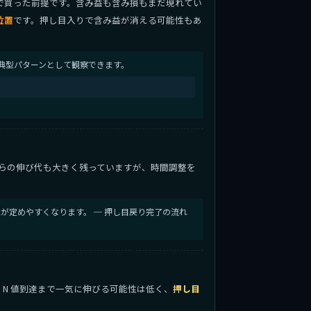
で買った前提です。含み益も含み損もまだ現れてい
位置
です。押し目入りで含み益が消える可能性もあ
典型パターンとして観察できます。
らの伸び代も大きく残っていますが、時間調整を
が定めやすくなります。 ─ 押し目戻り完了の流れ
から N 値到達まで一気に伸びる可能性は低く、
押し目