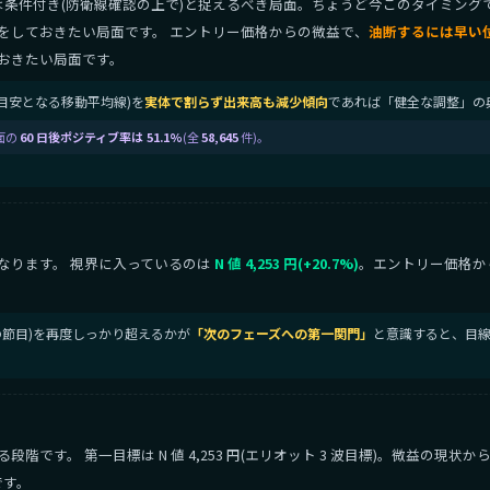
は条件付き(防衛線確認の上で)と捉えるべき局面。ちょうど今このタイミング
をしておきたい局面です。 エントリー価格からの微益で、
油断するには早い
おきたい局面です。
ドの目安となる移動平均線)を
実体で割らず出来高も減少傾向
であれば「健全な調整」の
面の
60 日後ポジティブ率は 51.1%
(全
58,645
件)。
なります。 視界に入っているのは
N 値 4,253 円(+20.7%)
。エントリー価格か
上値の節目)を再度しっかり超えるかが
「次のフェーズへの第一関門」
と意識すると、目線
です。 第一目標は N 値 4,253 円(エリオット 3 波目標)。微益の現状
です。