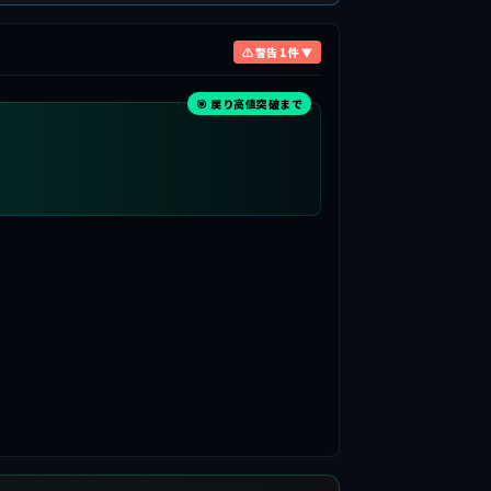
⚠ 警告 1 件 ▼
🎯 戻り高値突破まで