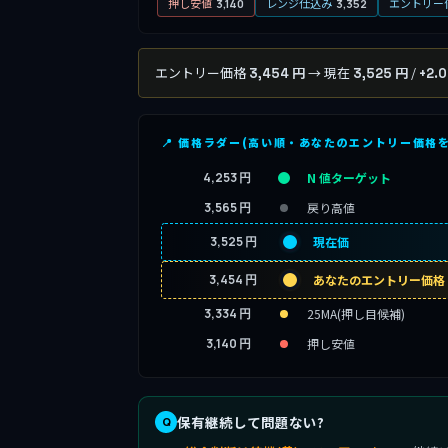
押し安値
レンジ仕込み
エントリー
3,140
3,352
エントリー価格
→ 現在
/
3,454 円
3,525 円
+2.
📍 価格ラダー(高い順・あなたのエントリー価格
4,253 円
N 値ターゲット
3,565 円
戻り高値
3,525 円
現在価
3,454 円
あなたのエントリー価格
3,334 円
25MA(押し目候補)
3,140 円
押し安値
保有継続して問題ない?