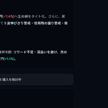
円
(
)へ生命線をタイト化。さらに、戻
−7.4%
して
5 波伸びきり警戒・信用残の偏り警戒・弱
最終判断:
リワード不足・深追いを避け、次の
円(
)。
+1.1%
🫲 購入を検討中