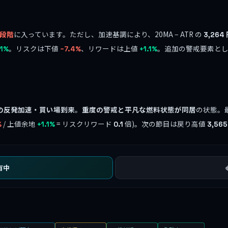
段階
に入っています。ただし、加速基調により、20MA − ATR の
3,264
。リスクは下値
、リワードは上値
。追加の警戒要素と
.1%
−7.4%
+1.1%
の反発加速・買い場到来
。
重度の警戒と平凡な燃料状態が同居
の状態。
/ 上値余地
= リスクリワード
倍)。次の節目は戻り高値
%
+1.1%
0.1
3,565
有中