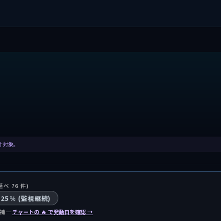
集計対象。
延べ 76 件)
 25% (監視継続)
補 ─
チャートの 🔥 で発動日を確認 →