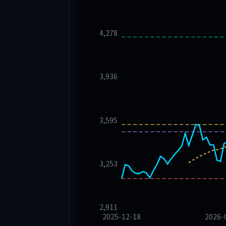
4,278
3,936
3,595
3,253
2,911
2025-12-18
2026-