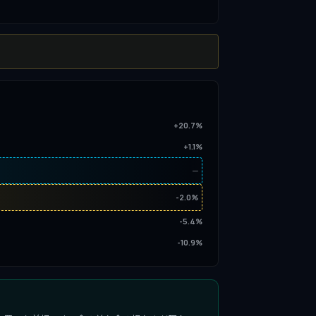
+20.7%
+1.1%
─
-2.0%
-5.4%
-10.9%