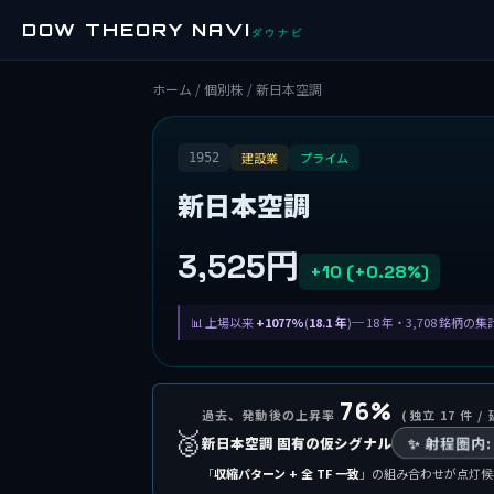
DOW THEORY NAVI
ダウナビ
ホーム
/
個別株
/ 新日本空調
建設業
プライム
1952
新日本空調
3,525円
+10 (+0.28%)
上場以来
+1077%
(
18.1 年
)─ 18 年・3,708 銘柄の
76%
過去、発動後の上昇率
(独立 17 件 / 
🥈
新日本空調 固有の仮シグナル
✨ 射程圏内:
「
収縮パターン + 全 TF 一致
」の組み合わせが点灯候