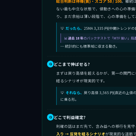
総合判断は待機(黄)・スコア 58 / 100
。継続
ない最も中立な状態で、値動きへの心の準備
り、まだ余裕は薄い段階で、心の準備をして
だったら、
25MA 3,335 円(中期トレン
過去 18 年
のバックテストで「MTF 揃い」局
─ 統計的にも標準域に収まる動き。
どこまで伸ばせる?
まずは戻り高値を超えるかが、第一の関門に
経るシナリオが現実的です。
それなら、
戻り高値 3,565 円(直近の
に乗る形。
どこで利益確定?
利確の話はまだ先で、含み益への移行を見守る段階
入り → 反発を経るシナリオ
が現実的な道筋