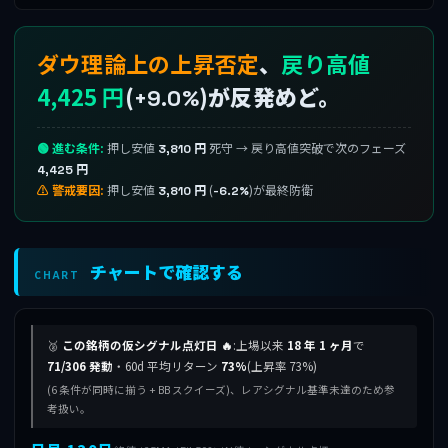
ダウ理論上の上昇否定
、
戻り高値
4,425 円
(
)が反発めど。
+9.0%
🟢 進む条件:
押し安値
死守 → 戻り高値突破で次のフェーズ
3,810 円
4,425 円
⚠ 警戒要因:
押し安値
(
)が最終防衛
3,810 円
-6.2%
チャートで確認する
CHART
🥈
この銘柄の仮シグナル点灯日 🔥
:上場以来
18 年 1 ヶ月
で
71/306 発動
・60d 平均リターン
73%
(上昇率 73%)
(6 条件が同時に揃う + BB スクイーズ)、レアシグナル基準未達のため参
考扱い。