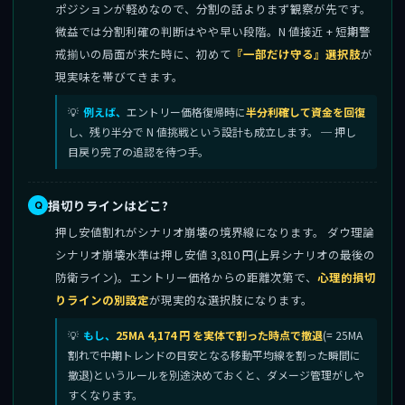
ポジションが軽めなので、分割の話よりまず観察が先です。
微益では分割利確の判断はやや早い段階。N 値接近 + 短期警
戒揃いの局面が来た時に、初めて
『一部だけ守る』選択肢
が
現実味を帯びてきます。
例えば、
エントリー価格復帰時に
半分利確して資金を回復
し、残り半分で N 値挑戦という設計も成立します。 ─ 押し
目戻り完了の追認を待つ手。
損切りラインはどこ?
押し安値割れがシナリオ崩壊の境界線になります。 ダウ理論
シナリオ崩壊水準は押し安値 3,810 円(上昇シナリオの最後の
防衛ライン)。エントリー価格からの距離次第で、
心理的損切
りラインの別設定
が現実的な選択肢になります。
もし、
25MA 4,174 円 を実体で割った時点で撤退
(= 25MA
割れで中期トレンドの目安となる移動平均線を割った瞬間に
撤退)というルールを別途決めておくと、ダメージ管理がしや
すくなります。