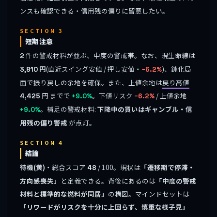
ンスも確認できる・信用残の偏りに留意したい。
SECTION 3
短期注意
件の警戒材料が並ぶ、中度の警戒帯。なお、現生命線は
2
円
(直近スイング安値 / 押し安値・
)、鈍化局
3,810
−6.2%
面で振り戻しの余地を確保。また、上値余地は
戻り高値
円 までで
。下値リスク
/ 上値余地
4,425
+9.0%
−6.2%
。補足の警戒材料:
下降中の買いはギャンブル・信
+9.0%
用残の偏り警戒
が点灯。
SECTION 4
結論
待機(黄)
・総合スコア
/ 100。現状は
「遷移期で停滞・
48
方向感喪失」
と定義できる。背後にあるのは
「中度の警戒
材料と標準的な燃料が同居」
の構図。マインドセットは
「リワードがリスクを十分に上回らず、慎重な様子見」