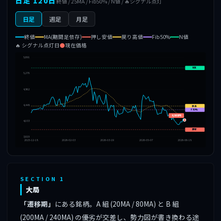
日足 120日
終値 / 25MA / Fib50% / N値 / 🔥シグナル点灯
日足
週足
月足
終値
MA(期間足依存)
押し安値
戻り高値
Fib50%
N値
🔥 シグナル点灯日
●
現在価格
5,691
N値
5,276
4,862
4,448
戻高
F50%
4,060円
4,033
押安
3,619
2025-12-18
2026-02-03
2026-03-19
2026-05-07
2026-06-18
SECTION 1
大局
「遷移期」
にある銘柄。A 組 (20MA / 80MA) と B 組
(200MA / 240MA) の優劣が交差し、勢力図が書き換わる途