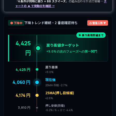
「
6 条件が同時に揃う + BB スクイーズ
」の組み合わせが点灯候補 ─
チ
ャートの 🔥 で発動日を確認 →
下降トレンド継続・2 番底確認待ち
🟤 下降中
⚠ 警告 1 件 ▼
🎯 戻り高値突破まで
4,425
戻り高値ターゲット
円
+9.0% の次のフェーズへの第一関門
戻り高値
4,425 円
+9.0%
現在価
4,060 円
25MA 乖離 -2.7%
25MA(押し目候補)
4,174 円
+2.8%
押し安値(防衛)
3,810 円
-6.2% / 6 ヶ月で -4.4%