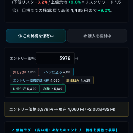
(下値リスク
/ 上値余地
= リスクリワード
−6.2%
+9.0%
1.5
倍)。目標までの残額: 戻り高値
円 まで
。
4,425
+9.0%
🫱 この銘柄を保有中
🫲 購入を検討中
エントリー価格:
円
押し安値
レンジ仕込み
3,810
4,118
エントリー価格ほぼ現在
高値掴み
4,060
4,425
N 値付近
急騰中
5,420
5,149
エントリー価格
→ 現在
/
(
)
3,978 円
4,060 円
+2.06%
+82 円
📍 価格ラダー(高い順・あなたのエントリー価格を黄色で表示)