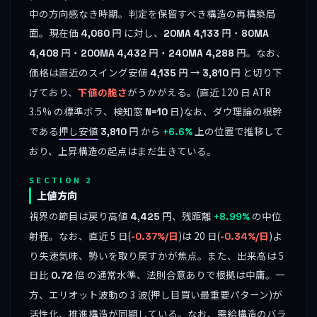
中の方向感なき時期。判定を保留すべき構造の再構築局
面。現在価
円 に対し、
円・
4,060
20MA
4,133
80MA
円・
円・
円。なお、
4,408
200MA
4,432
240MA
4,288
価格は直近のスイング安値
円 →
円 と切り下
4,135
3,810
げており、
下値の脆さ
がうかがえる。(直近 120 日 ATR
3.5% の標準ボラ、検知窓
日)なお、ダウ理論の根幹
N=10
である
押し安値
円 から
上の位置で推移して
3,810
+6.6%
おり、上昇構造の起点はまだ生きている。
SECTION 2
上値方向
視界の節目は戻り高値
円、残距離
の中位
4,425
+8.99%
射程。なお、直近 5 日(
)は 20 日(
)よ
-0.37%/日
-0.34%/日
り失速気味、勢いを取り戻すかが焦点。また、出来高は 5
日比
倍 の通常水準、法則合意ありで根拠は中庸。一
0.72
方、エリオット波動の 3 波(押し目買い最重要パターン)が
活性化、推進構造が同期している。なお、需給構造のバラ