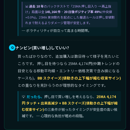
過去 18 年
のバックテストで「25MA 押し目入り → 再上抜
け」局面は全
145,164 件
・
20 日後ポジティブ率 49%
(中央値
+0.0%)。25MA 実体割れを起点にした撤退ルールは押し安値割
れまで耐えるよりダメージ管理が安定します。
─ ボラティリティが目立って高まる時間帯。
ナンピン(買い増し)していい?
買ったばかりなので、追加購入は数日待って様子を見たいと
ころです。 押し目を待つなら 25MA 4,174 円(中期トレンドの
目安となる移動平均線・エントリー価格次第で含み損になる
ケースも)。
BB スクイーズ(値動きの上下幅が縮む収束サイン)
との重なりを見計らうのが理想的なタイミングです。
だったら、
押し目で買い増しを考えるなら、
25MA 4,174
円 タッチ + 出来高減少 + BB スクイーズ(値動きの上下幅が縮
む収束サイン)
の三条件が揃ったタイミングが安全度の高い候
補です。 ─ 心理的な負担が軽めの段階。