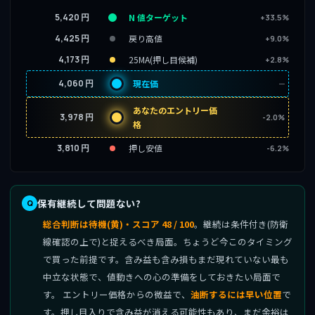
5,420 円
N 値ターゲット
+33.5%
4,425 円
戻り高値
+9.0%
4,173 円
25MA(押し目候補)
+2.8%
4,060 円
現在価
─
あなたのエントリー価
3,978 円
-2.0%
格
3,810 円
押し安値
-6.2%
保有継続して問題ない?
総合判断は待機(黄)・スコア 48 / 100
。継続は条件付き(防衛
線確認の上で)と捉えるべき局面。ちょうど今このタイミング
で買った前提です。含み益も含み損もまだ現れていない最も
中立な状態で、値動きへの心の準備をしておきたい局面で
す。 エントリー価格からの微益で、
油断するには早い位置
で
す。押し目入りで含み益が消える可能性もあり、まだ余裕は