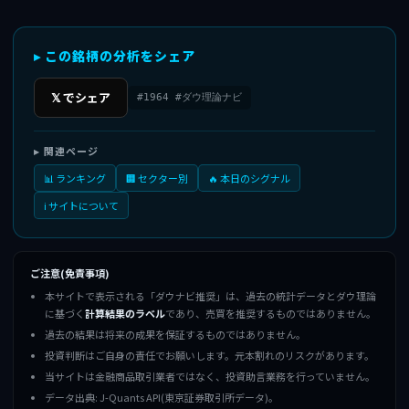
▸ この銘柄の分析をシェア
𝕏 でシェア
#1964 #ダウ理論ナビ
▸ 関連ページ
📊 ランキング
🏢 セクター別
🔥 本日のシグナル
ℹ️ サイトについて
ご注意(免責事項)
本サイトで表示される「ダウナビ推奨」は、過去の統計データとダウ理論
に基づく
計算結果のラベル
であり、売買を推奨するものではありません。
過去の結果は将来の成果を保証するものではありません。
投資判断はご自身の責任でお願いします。元本割れのリスクがあります。
当サイトは金融商品取引業者ではなく、投資助言業務を行っていません。
データ出典: J-Quants API(東京証券取引所データ)。