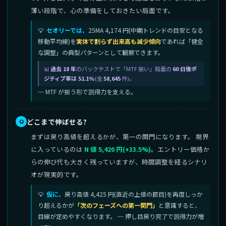
薄い段階で、心の準備をしておきたい局面です。
セオリーでは、
25MA 4,174 円(中期トレンドの目安となる
移動平均線)を
実体で割らず出来高も減少傾向
であれば「健全
な調整」の典型パターンとして観察できます。
過去 18 年
のバックテストで「MTF 揃い」局面の
60 日後ポ
ジティブ率は 51.1%
(全
58,645
件)。
─ MTF が揃う形で説得力を支える。
どこまで伸ばせる?
まずは戻り高値を超えるかが、第一の関門になります。 視界
に入っているのは
N 値 5,420 円(+33.5%)
。エントリー価格か
らの伸び代も大きく残っていますが、時間調整を経るシナリ
オが現実的です。
仮に、
戻り高値 4,425 円(直近の上値の節目)を再度しっか
り超えるかが
「次のフェーズへの第一関門」
と意識すると、
目線が定めやすくなります。 ─ 押し目戻り完了で説得力が増