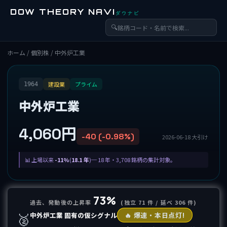
DOW THEORY NAVI
ダウナビ
🔍
ホーム
/
個別株
/ 中外炉工業
建設業
プライム
1964
中外炉工業
4,060円
-40 (-0.98%)
2026-06-18 大引け
上場以来
-11%
(
18.1 年
)─ 18 年・3,708 銘柄の集計対象。
73%
過去、発動後の上昇率
(独立 71 件 / 延べ 306 件)
🥈
中外炉工業 固有の仮シグナル
🔥 爆速・本日点灯!