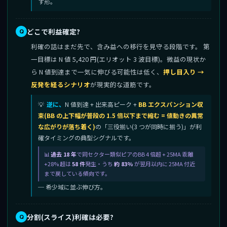
す形。
どこで利益確定?
利確の話はまだ先で、含み益への移行を見守る段階です。 第
一目標は N 値 5,420 円(エリオット 3 波目標)。微益の現状か
ら N 値到達まで一気に伸びる可能性は低く、
押し目入り →
反発を経るシナリオ
が現実的な道筋です。
逆に、
N 値到達 + 出来高ピーク +
BB エクスパンション収
束(BB の上下幅が普段の 1.5 倍以下まで縮む = 値動きの異常
な広がりが落ち着く)
の「三役揃い(3 つが同時に揃う)」が利
確タイミングの典型シグナルです。
過去 18 年
で同セクター類似ピアのBB 4 倍超 + 25MA 乖離
+28% 超は
58 件
発生・うち
約 83%
が翌月以内に 25MA 付近
まで戻している傾向です。
─ 希少域に並ぶ伸び方。
分割(スライス)利確は必要?