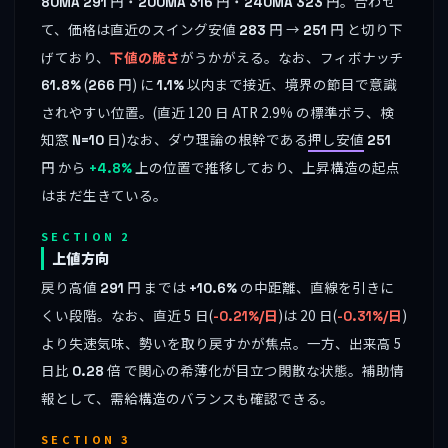
円・
円・
円。合わせ
80MA
291
200MA
316
240MA
323
て、価格は直近のスイング安値
円 →
円 と切り下
283
251
げており、
下値の脆さ
がうかがえる。なお、フィボナッチ
(
円) に
以内まで接近、境界の節目で意識
61.8%
266
1.1%
されやすい位置。(直近 120 日 ATR 2.9% の標準ボラ、検
知窓
日)なお、ダウ理論の根幹である
押し安値
N=10
251
円 から
上の位置で推移しており、上昇構造の起点
+4.8%
はまだ生きている。
SECTION 2
上値方向
戻り高値
円 までは
の中距離、直線を引きに
291
+10.6%
くい段階。なお、直近 5 日(
)は 20 日(
)
-0.21%/日
-0.31%/日
より失速気味、勢いを取り戻すかが焦点。一方、出来高 5
日比
倍 で関心の希薄化が目立つ閑散な状態。補助情
0.28
報として、需給構造のバランスも確認できる。
SECTION 3