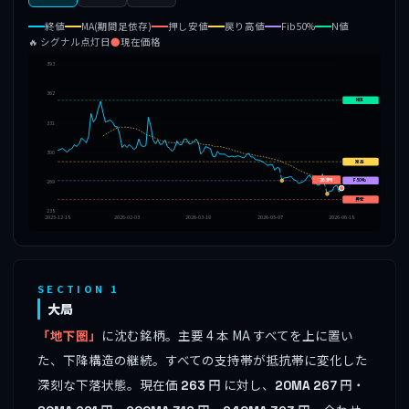
終値
MA(期間足依存)
押し安値
戻り高値
Fib50%
N値
🔥 シグナル点灯日
●
現在価格
393
362
N値
331
300
戻高
🔥
263円
F50%
269
🔥
押安
238
2025-12-18
2026-02-03
2026-03-19
2026-05-07
2026-06-18
SECTION 1
大局
「地下圏」
に沈む銘柄。主要 4 本 MA すべてを上に置い
た、下降構造の継続。すべての支持帯が抵抗帯に変化した
深刻な下落状態。現在価
円 に対し、
円・
263
20MA
267