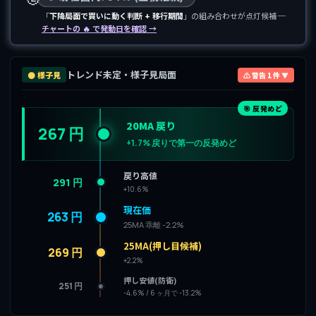
「
下降局面で買いに動く判断 + 移行期間
」の組み合わせが点灯候補 ─
チャートの 🔥 で発動日を確認 →
トレンド未定・様子見局面
⚫ 様子見
⚠ 警告 1 件 ▼
🎯 反発めど
20MA 戻り
267 円
+1.7% 戻りで第一の反発めど
戻り高値
291 円
+10.6%
現在価
263 円
25MA 乖離 -2.2%
25MA(押し目候補)
269 円
+2.2%
押し安値(防衛)
251 円
-4.6% / 6 ヶ月で -13.2%