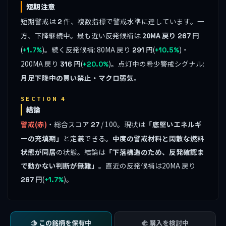
短期注意
短期警戒は
件、複数指標で警戒水準に達しています。一
2
方、下降継続中。最も近い反発候補は
20MA 戻り
円
267
(
)。続く反発候補: 80MA 戻り
円(
)・
+1.7%
291
+10.5%
200MA 戻り
円(
)。点灯中の希少警戒シグナル:
316
+20.0%
月足下降中の買い禁止・マクロ弱気
。
SECTION 4
結論
警戒(赤)
・総合スコア
/ 100。現状は
「底堅いエネルギ
27
ーの充填期」
と定義できる。
中度の警戒材料と閑散な燃料
状態が同居
の状態。結論は
「下落構造のため、反発確認ま
で動かない判断が無難」
。直近の反発候補は20MA 戻り
円(
)。
267
+1.7%
🫱 この銘柄を保有中
🫲 購入を検討中