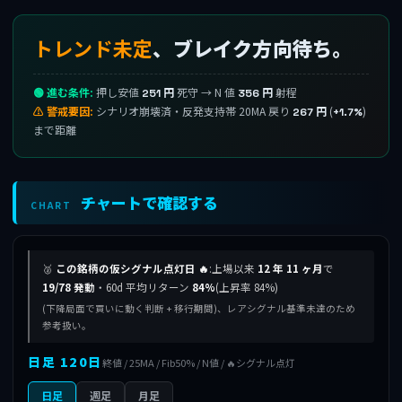
トレンド未定
、ブレイク方向待ち。
🟢 進む条件:
押し安値
死守 → N 値
射程
251 円
356 円
⚠ 警戒要因:
シナリオ崩壊済・反発支持帯 20MA 戻り
(
)
267 円
+1.7%
まで距離
チャートで確認する
CHART
🥈
この銘柄の仮シグナル点灯日 🔥
:上場以来
12 年 11 ヶ月
で
19/78 発動
・60d 平均リターン
84%
(上昇率 84%)
(下降局面で買いに動く判断 + 移行期間)、レアシグナル基準未達のため
参考扱い。
日足 120日
終値 / 25MA / Fib50% / N値 / 🔥シグナル点灯
日足
週足
月足