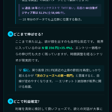
過去 18 年
のバックテストで「MTF 揃い」局面の
60 日後ポ
ジティブ率は 51.1%
(全
58,645
件)。
─ 18 年分のデータでも上位群に位置する動き。
どこまで伸ばせる?
ここまで来た以上、欲が顔を出すのも自然な反応です。 視界
に入っているのは
N 値 356 円(+35.4%)
。エントリー価格か
らの伸び代も大きく残っていますが、時間調整を経るシナリ
オが現実的です。
仮に、
戻り高値 291 円(直近の上値の節目)を再度しっかり
超えるかが
「次のフェーズへの第一関門」
と意識すると、目
線が定めやすくなります。 ─ エリオット 3 波目標が視界に開
ける局面。
どこで利益確定?
利確を真剣に検討して良いフェーズで、欲との対話が大事に