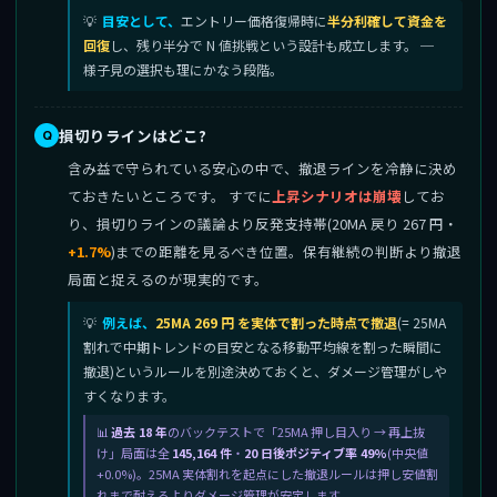
目安として、
エントリー価格復帰時に
半分利確して資金を
回復
し、残り半分で N 値挑戦という設計も成立します。 ─
様子見の選択も理にかなう段階。
損切りラインはどこ?
含み益で守られている安心の中で、撤退ラインを冷静に決め
ておきたいところです。 すでに
上昇シナリオは崩壊
してお
り、損切りラインの議論より反発支持帯(20MA 戻り 267 円・
+1.7%
)までの距離を見るべき位置。保有継続の判断より撤退
局面と捉えるのが現実的です。
例えば、
25MA 269 円 を実体で割った時点で撤退
(= 25MA
割れで中期トレンドの目安となる移動平均線を割った瞬間に
撤退)というルールを別途決めておくと、ダメージ管理がしや
すくなります。
過去 18 年
のバックテストで「25MA 押し目入り → 再上抜
け」局面は全
145,164 件
・
20 日後ポジティブ率 49%
(中央値
+0.0%)。25MA 実体割れを起点にした撤退ルールは押し安値割
れまで耐えるよりダメージ管理が安定します。