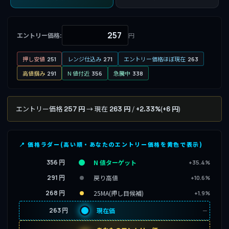
エントリー価格:
円
押し安値
レンジ仕込み
エントリー価格ほぼ現在
251
271
263
高値掴み
N 値付近
急騰中
291
356
338
エントリー価格
→ 現在
/
(
)
257 円
263 円
+2.33%
+6 円
📍 価格ラダー(高い順・あなたのエントリー価格を黄色で表示)
356 円
N 値ターゲット
+35.4%
291 円
戻り高値
+10.6%
268 円
25MA(押し目候補)
+1.9%
263 円
現在価
─