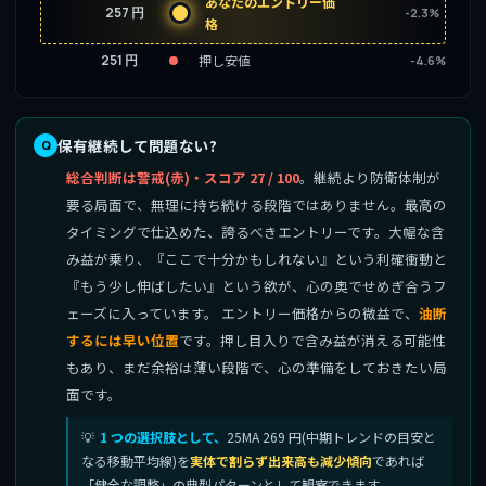
あなたのエントリー価
257 円
-2.3%
格
251 円
押し安値
-4.6%
保有継続して問題ない?
総合判断は警戒(赤)・スコア 27 / 100
。継続より防衛体制が
要る局面で、無理に持ち続ける段階ではありません。最高の
タイミングで仕込めた、誇るべきエントリーです。大幅な含
み益が乗り、『ここで十分かもしれない』という利確衝動と
『もう少し伸ばしたい』という欲が、心の奥でせめぎ合うフ
ェーズに入っています。 エントリー価格からの微益で、
油断
するには早い位置
です。押し目入りで含み益が消える可能性
もあり、まだ余裕は薄い段階で、心の準備をしておきたい局
面です。
1 つの選択肢として、
25MA 269 円(中期トレンドの目安と
なる移動平均線)を
実体で割らず出来高も減少傾向
であれば
「健全な調整」の典型パターンとして観察できます。