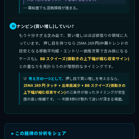
─ 需給面でも混戦模様が強まる。
ナンピン(買い増し)していい?
もう十分すぎる含み益で、買い増しはほぼ欲張りの領域に入
っています。 押し目を待つなら 25MA 269 円(中期トレンドの
目安となる移動平均線・エントリー価格次第で含み損になる
ケースも)。
BB スクイーズ(値動きの上下幅が縮む収束サイン)
との重なりを見計らうのが理想的なタイミングです。
考え方の一つとして、
押し目で買い増しを考えるなら、
25MA 269 円 タッチ + 出来高減少 + BB スクイーズ(値動きの
上下幅が縮む収束サイン)
の三条件が揃ったタイミングが安全
度の高い候補です。 ─ 判断材料が割れて迷いが深まる場面。
▸ この銘柄の分析をシェア