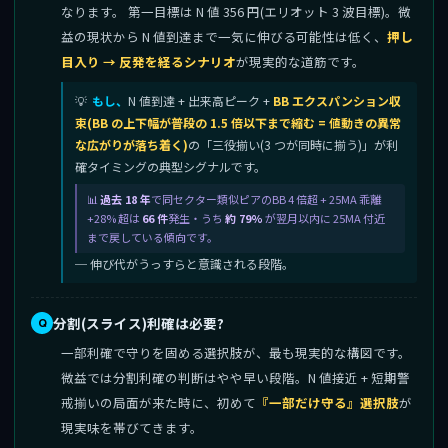
なります。 第一目標は N 値 356 円(エリオット 3 波目標)。微
益の現状から N 値到達まで一気に伸びる可能性は低く、
押し
目入り → 反発を経るシナリオ
が現実的な道筋です。
もし、
N 値到達 + 出来高ピーク +
BB エクスパンション収
束(BB の上下幅が普段の 1.5 倍以下まで縮む = 値動きの異常
な広がりが落ち着く)
の「三役揃い(3 つが同時に揃う)」が利
確タイミングの典型シグナルです。
過去 18 年
で同セクター類似ピアのBB 4 倍超 + 25MA 乖離
+28% 超は
66 件
発生・うち
約 79%
が翌月以内に 25MA 付近
まで戻している傾向です。
─ 伸び代がうっすらと意識される段階。
分割(スライス)利確は必要?
一部利確で守りを固める選択肢が、最も現実的な構図です。
微益では分割利確の判断はやや早い段階。N 値接近 + 短期警
戒揃いの局面が来た時に、初めて
『一部だけ守る』選択肢
が
現実味を帯びてきます。