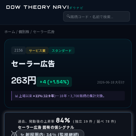
DOW THEORY NAVI
ダウナビ
🔍
ホーム
/
個別株
/ セーラー広告
サービス業
スタンダード
2156
セーラー広告
263円
+4 (+1.54%)
2026-06-18 大引け
上場以来
+11%
(
12.9 年
)─ 18 年・3,708 銘柄の集計対象。
84%
過去、発動後の上昇率
(独立 19 件 / 延べ 78 件)
セーラー広告 固有の仮シグナル
🥈
✨ 射程圏内: 34% (監視継続)