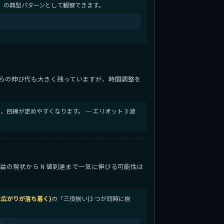
」の典型パターンとして観察できます。
らの伸び代も大きく残っていますが、時間調整を
、目線が定めやすくなります。 ─ エリオット 3 波
。微益の現状から N 値到達まで一気に伸びる可能性は
常な広がりが落ち着く)
の「三役揃い(3 つが同時に揃