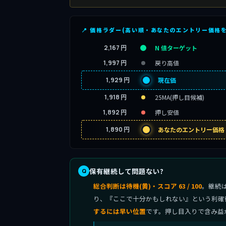
📍 価格ラダー(高い順・あなたのエントリー価格
2,167 円
N 値ターゲット
1,997 円
戻り高値
1,929 円
現在価
1,918 円
25MA(押し目候補)
1,892 円
押し安値
1,890 円
あなたのエントリー価格
保有継続して問題ない?
総合判断は待機(黄)・スコア 63 / 100
。継続
り、『ここで十分かもしれない』という利確
するには早い位置
です。押し目入りで含み益