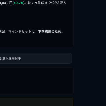
円(
)。続く反発候補: 240MA 戻り
1,942
+0.7%
構図。マインドセットは
「下落構造のため、
🫲 購入を検討中