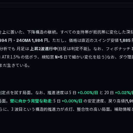
すべてを上に置いた、下降構造の継続。すべての支持帯が抵抗帯に変化した
円・
円。ただし、価格は直近のスイング安値
,994
240MA
1,984
1,885
分析でも 月足は
上昇2波進行中
(日足は判定不能)。なお、フィボナッチ
ATR 1.5% の低ボラ、検知窓
日で細かい変化を拾う)なお、ダウ理
N=5
まだ生きている。
定点を試す局面。なお、推進速度は 5 日
と 20 日
+0.00%/日
+0.02%
局面。
壁に向かう完璧な助走
: 5 日
の安定速度、戻り高値(
+0.00%/日
1,9
らに、3 波目という構造的推進力が点灯、整合性の高い局面。補助情報