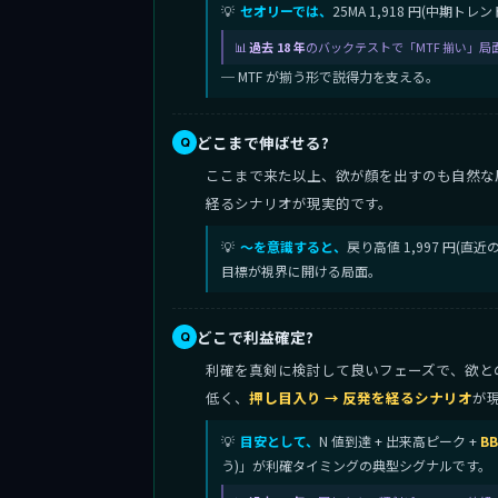
セオリーでは、
25MA 1,918 円(中期
過去 18 年
のバックテストで「MTF 揃い」局
─ MTF が揃う形で説得力を支える。
どこまで伸ばせる?
ここまで来た以上、欲が顔を出すのも自然な
経るシナリオが現実的です。
〜を意識すると、
戻り高値 1,997 円(
目標が視界に開ける局面。
どこで利益確定?
利確を真剣に検討して良いフェーズで、欲との対話
低く、
押し目入り → 反発を経るシナリオ
が
目安として、
N 値到達 + 出来高ピーク +
B
う)」が利確タイミングの典型シグナルです。