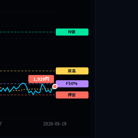
N値
戻高
1,929円
F50%
押安
7
2026-06-18