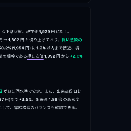
深刻な下落状態。現在価
円 に対し、
1,929
円 →
円 と切り上げており、
買い意欲の
1,892
(
円) に
以内まで接近、境
38.2%
1,954
1.3%
論の根幹である
押し安値
円 から
1,892
+2.0%
がほぼ同水準で安定。また、出来高(5 日比
/日
円)まで
、出来高
倍 の高密度
97
+3.5%
1.96
として、需給構造のバランスも確認できる。