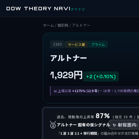
DOW THEORY NAVI
ダウナビ
ホーム
/
個別株
/ アルトナー
サービス業
プライム
2163
アルトナー
1,929円
+2 (+0.10%)
上場以来
+1175%
(
12.9 年
)─ 18 年・3,708 銘柄の
87%
過去、発動後の上昇率
(独立 15 件 / 
🥈
✨ 射程圏内:
アルトナー 固有の仮シグナル
「
1 波 3 波 1:1 + 移行期間
」の組み合わせが点灯候補