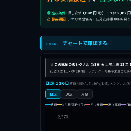
🟢 進む条件:
押し安値
死守 → N 値
1,892 円
2,167 円
⚠ 警戒要因:
シナリオ崩壊済・反発支持帯 80MA 戻
チャートで確認する
CHART
🥈
この銘柄の仮シグナル点灯日 🔥
:上場以来
12 年 
(1 波 3 波 1:1 + 移行期間)、レアシグナル基準未達の
日足 120日
終値 / 25MA / Fib50% / N値 / 🔥シグナル点
日足
週足
月足
終値
MA(期間足依存)
押し安値
戻り高値
Fi
2,370