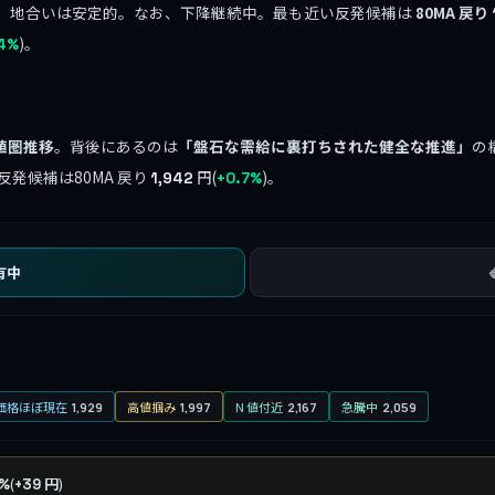
、地合いは安定的。なお、下降継続中。最も近い反発候補は
80MA 戻り
)。
4%
値圏推移
。背後にあるのは
「盤石な需給に裏打ちされた健全な推進」
の
反発候補は80MA 戻り
円(
)。
1,942
+0.7%
有中
価格ほぼ現在
高値掴み
N 値付近
急騰中
1,929
1,997
2,167
2,059
(
)
6%
+39 円