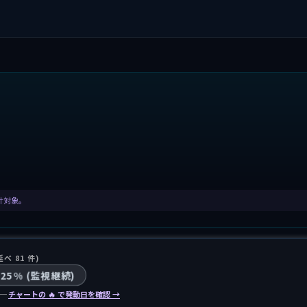
集計対象。
延べ 81 件)
 25% (監視継続)
 ─
チャートの 🔥 で発動日を確認 →