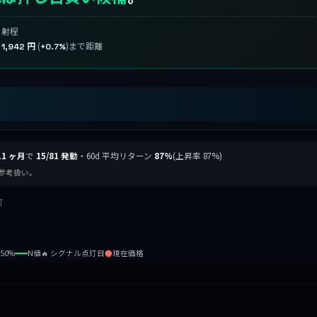
射程
り
(
)まで距離
1,942 円
+0.7%
11 ヶ月
で
15/81 発動
・60d 平均リターン
87%
(上昇率 87%)
ため参考扱い。
灯
b50%
N値
🔥 シグナル点灯日
●
現在価格