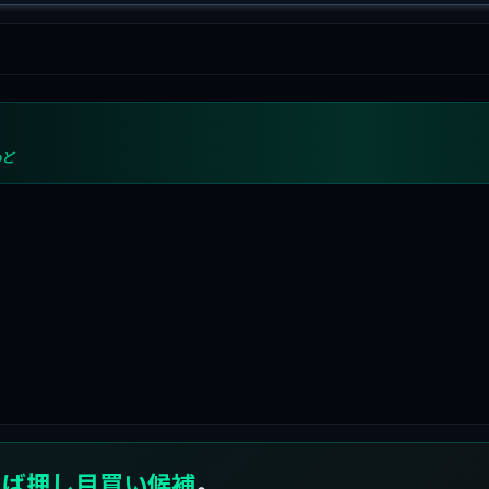
めど
れば押し目買い候補
。