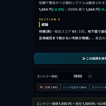
短期で警戒すべき個別シグナルは観測されず
円(
)・200MA 戻り
円(
1,984
+2.9%
1,994
+3.
SECTION 4
結論
待機(黄)
・総合スコア
/ 100。
地下圏で底
63
反発確認まで動かない判断が無難」
。直近の
🫱 この銘柄を保
エントリー価格:
円
押し安値
レンジ仕込み
エントリー
1,892
1,944
エントリー価格
→ 現在
/
1,890 円
1,929 円
+2.0