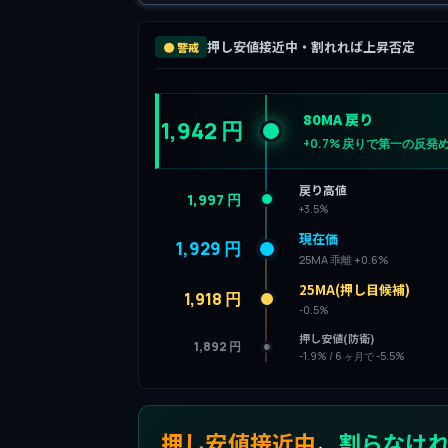
押し安値接近中・割れれば上昇否定
🟠 警戒
80MA 戻り
1,942 円
+0.7% 戻りで第一の反発
戻り高値
1,997 円
+3.5%
現在価
1,929 円
25MA 乖離 +0.6%
25MA(押し目候補)
1,918 円
-0.5%
押し安値(防衛)
1,892 円
-1.9% / 6 ヶ月で -5.5%
押し安値接近中
、
割らなけ