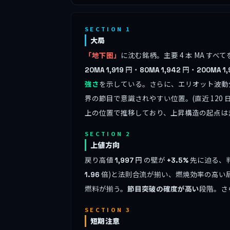
SECTION 1
大局
「地下圏」
に沈む銘柄。主要 4 本 MA 
円・
円・
20MA
1,919
80MA
1,942
200MA
1
強さ
を示している。さらに、エリオット波動
界の節目で意識されやすい位置。(直近 120 日 
上の位置で推移しており、上昇構造の起点は
SECTION 2
上値方向
戻り高値
円 の壁が
先に迫る、判
1,997
+3.5%
倍)と法則合流が揃い、燃焼効率の高い
1.96
燃料が揃う。
節目突破の確度が高い
段階。さ
SECTION 3
短期注意