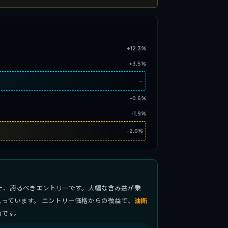
+12.3%
+3.5%
─
-0.6%
-1.9%
-2.0%
た、誇るべきエントリーです。大幅な含み益が乗
っています。 エントリー価格からの微益で、
油断
面です。