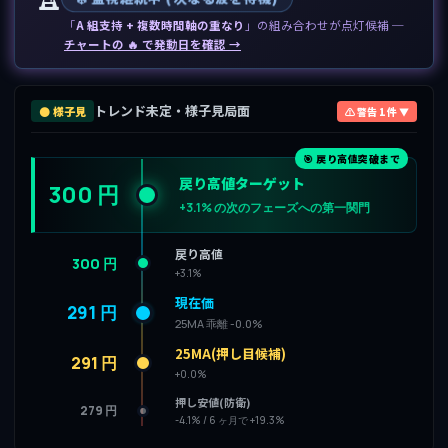
「
A 組支持 + 複数時間軸の重なり
」の組み合わせが点灯候補 ─
チャートの 🔥 で発動日を確認 →
トレンド未定・様子見局面
⚫ 様子見
⚠ 警告 1 件 ▼
🎯 戻り高値突破まで
戻り高値ターゲット
300 円
+3.1% の次のフェーズへの第一関門
戻り高値
300 円
+3.1%
現在価
291 円
25MA 乖離 -0.0%
25MA(押し目候補)
291 円
+0.0%
押し安値(防衛)
279 円
-4.1% / 6 ヶ月で +19.3%