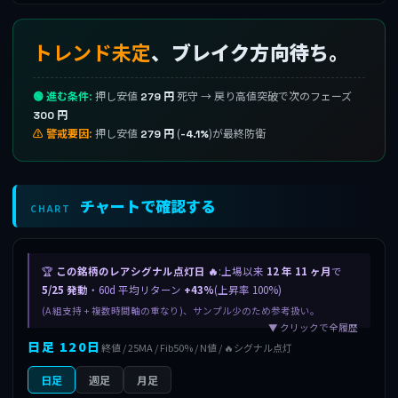
トレンド未定
、ブレイク方向待ち。
🟢 進む条件:
押し安値
死守 → 戻り高値突破で次のフェーズ
279 円
300 円
⚠ 警戒要因:
押し安値
(
)が最終防衛
279 円
-4.1%
チャートで確認する
CHART
🏆
この銘柄のレアシグナル点灯日 🔥
:上場以来
12 年 11 ヶ月
で
5/25 発動
・60d 平均リターン
+43%
(上昇率 100%)
(A 組支持 + 複数時間軸の重なり)、サンプル少のため参考扱い。
▼ クリックで全履歴
日足 120日
終値 / 25MA / Fib50% / N値 / 🔥シグナル点灯
日足
週足
月足