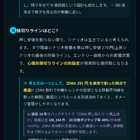
し、残り半分で N 値挑戦という設計も成立します。 ─ BB 収
束まで様子を見る形が無難に近い。
損切りラインはどこ?
押し安値を割らない限り、シナリオは生きていると考えられ
ます。 ダウ理論シナリオ崩壊水準は押し安値 279 円(上昇シ
ナリオの最後の防衛ライン)。エントリー価格からの距離次第
で、
心理的損切りラインの別設定
が現実的な選択肢になりま
す。
考え方の一つとして、
25MA 291 円 を実体で割った時点で
撤退
(= 25MA 割れで中期トレンドの目安となる移動平均線を
割った瞬間に撤退)というルールを別途決めておくと、ダメー
ジ管理がしやすくなります。
過去 18 年
のバックテストで「25MA 押し目入り → 再上抜
け」局面は全
145,164 件
・
20 日後ポジティブ率 49%
(中央値
+0.0%)。25MA 実体割れを起点にした撤退ルールは押し安値割
れまで耐えるよりダメージ管理が安定します。
─ 短期的なクッション距離が短い。