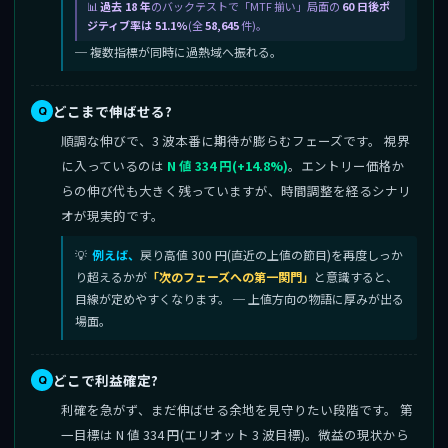
過去 18 年
のバックテストで「MTF 揃い」局面の
60 日後ポ
ジティブ率は 51.1%
(全
58,645
件)。
─ 複数指標が同時に過熱域へ振れる。
どこまで伸ばせる?
順調な伸びで、3 波本番に期待が膨らむフェーズです。 視界
に入っているのは
N 値 334 円(+14.8%)
。エントリー価格か
らの伸び代も大きく残っていますが、時間調整を経るシナリ
オが現実的です。
例えば、
戻り高値 300 円(直近の上値の節目)を再度しっか
り超えるかが
「次のフェーズへの第一関門」
と意識すると、
目線が定めやすくなります。 ─ 上値方向の物語に厚みが出る
場面。
どこで利益確定?
利確を急がず、まだ伸ばせる余地を見守りたい段階です。 第
一目標は N 値 334 円(エリオット 3 波目標)。微益の現状から