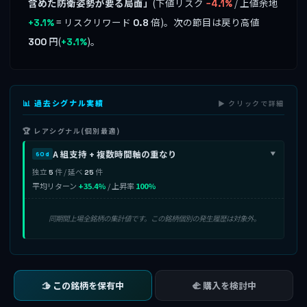
含めた防衛姿勢が要る局面」
(下値リスク
/ 上値余地
−4.1%
= リスクリワード
倍)。次の節目は戻り高値
+3.1%
0.8
円(
)。
300
+3.1%
📊 過去シグナル実績
▶ クリックで詳細
🏆 レアシグナル(個別最適)
A 組支持 + 複数時間軸の重なり
60d
▶
独立
件 / 延べ
件
5
25
平均リターン
+35.4%
/ 上昇率
100%
同期間上場全銘柄の集計値です。この銘柄個別の発生履歴は対象外。
🫱 この銘柄を保有中
🫲 購入を検討中