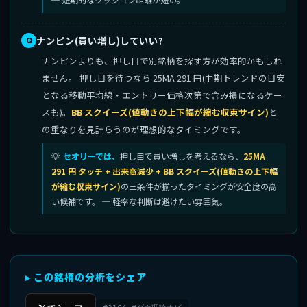
ナンピン(買い増し)していい?
ナンピンよりも、押し目で別銘柄を探す方が効率的かもしれ
ません。 押し目を待つなら 25MA 291 円(中期トレンドの目安
となる移動平均線・エントリー価格次第で含み損になるケー
スも)。
BB スクイーズ(値動きの上下幅が縮む収束サイン)
と
の重なりを見計らうのが理想的なタイミングです。
セオリーでは、
押し目で買い増しを考えるなら、
25MA
291 円 タッチ + 出来高減少 + BB スクイーズ(値動きの上下幅
が縮む収束サイン)
の三条件が揃ったタイミングが安全度の高
い候補です。 ─ 軽率な判断は避けたい雰囲気。
▸ この銘柄の分析をシェア