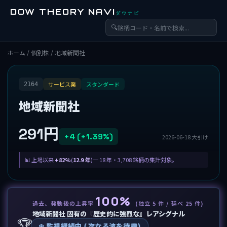
DOW THEORY NAVI
ダウナビ
🔍
ホーム
/
個別株
/ 地域新聞社
サービス業
スタンダード
2164
地域新聞社
291円
+4 (+1.39%)
2026-06-18 大引け
上場以来
+82%
(
12.9 年
)─ 18 年・3,708 銘柄の集計対象。
100%
過去、発動後の上昇率
(独立 5 件 / 延べ 25 件)
地域新聞社 固有の『歴史的に強烈な』レアシグナル
🏆
❄️ 監視継続中 (次なる波を待機)