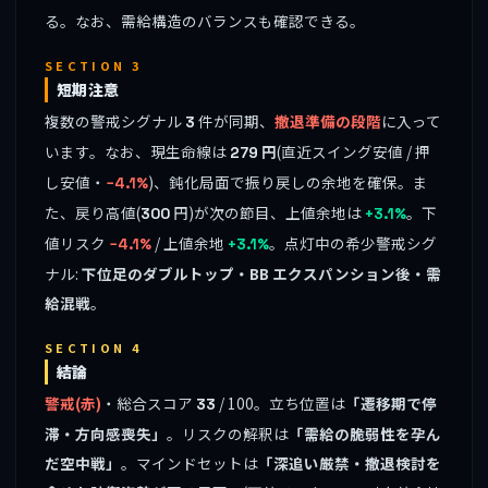
る。なお、需給構造のバランスも確認できる。
SECTION 3
短期注意
複数の警戒シグナル
件が同期、
撤退準備の段階
に入って
3
います。なお、現生命線は
円
(直近スイング安値 / 押
279
し安値・
)、鈍化局面で振り戻しの余地を確保。ま
−4.1%
た、戻り高値(
円)が次の節目、上値余地は
。下
300
+3.1%
値リスク
/ 上値余地
。点灯中の希少警戒シグ
−4.1%
+3.1%
ナル:
下位足のダブルトップ・BB エクスパンション後・需
給混戦
。
SECTION 4
結論
警戒(赤)
・総合スコア
/ 100。立ち位置は
「遷移期で停
33
滞・方向感喪失」
。リスクの解釈は
「需給の脆弱性を孕ん
だ空中戦」
。マインドセットは
「深追い厳禁・撤退検討を