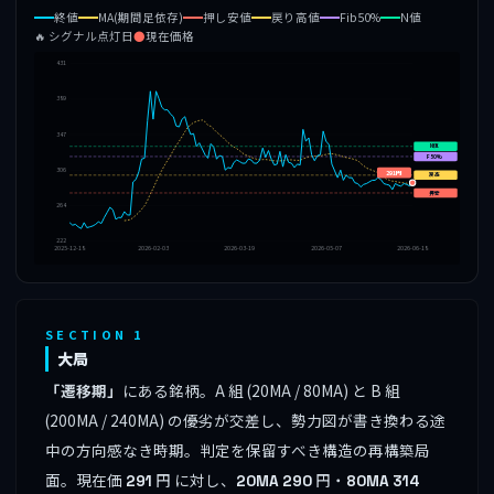
終値
MA(期間足依存)
押し安値
戻り高値
Fib50%
N値
🔥 シグナル点灯日
●
現在価格
431
389
347
N値
F50%
306
291円
戻高
押安
264
222
2025-12-18
2026-02-03
2026-03-19
2026-05-07
2026-06-18
SECTION 1
大局
「遷移期」
にある銘柄。A 組 (20MA / 80MA) と B 組
(200MA / 240MA) の優劣が交差し、勢力図が書き換わる途
中の方向感なき時期。判定を保留すべき構造の再構築局
面。現在価
円 に対し、
円・
291
20MA
290
80MA
314