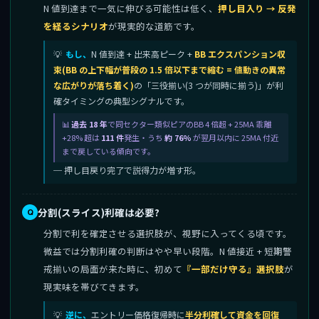
N 値到達まで一気に伸びる可能性は低く、
押し目入り → 反発
を経るシナリオ
が現実的な道筋です。
もし、
N 値到達 + 出来高ピーク +
BB エクスパンション収
束(BB の上下幅が普段の 1.5 倍以下まで縮む = 値動きの異常
な広がりが落ち着く)
の「三役揃い(3 つが同時に揃う)」が利
確タイミングの典型シグナルです。
過去 18 年
で同セクター類似ピアのBB 4 倍超 + 25MA 乖離
+28% 超は
111 件
発生・うち
約 76%
が翌月以内に 25MA 付近
まで戻している傾向です。
─ 押し目戻り完了で説得力が増す形。
分割(スライス)利確は必要?
分割で利を確定させる選択肢が、視野に入ってくる頃です。
微益では分割利確の判断はやや早い段階。N 値接近 + 短期警
戒揃いの局面が来た時に、初めて
『一部だけ守る』選択肢
が
現実味を帯びてきます。
逆に、
エントリー価格復帰時に
半分利確して資金を回復