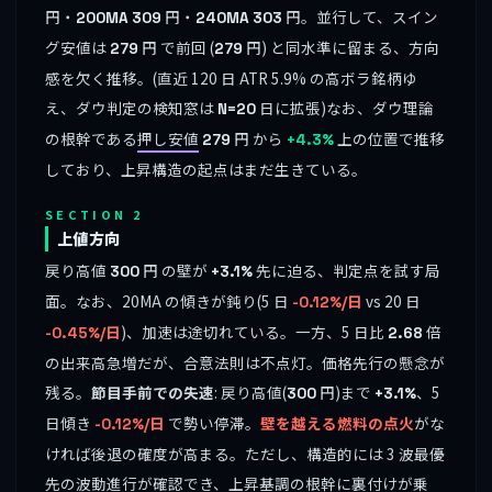
円・
円・
円。並行して、スイン
200MA
309
240MA
303
グ安値は
円 で前回 (
円) と同水準に留まる、方向
279
279
感を欠く推移。(直近 120 日 ATR 5.9% の高ボラ銘柄ゆ
え、ダウ判定の検知窓は
日に拡張)なお、ダウ理論
N=20
の根幹である
押し安値
円 から
上の位置で推移
279
+4.3%
しており、上昇構造の起点はまだ生きている。
SECTION 2
上値方向
戻り高値
円 の壁が
先に迫る、判定点を試す局
300
+3.1%
面。なお、20MA の傾きが鈍り(5 日
vs 20 日
-0.12%/日
)、加速は途切れている。一方、5 日比
倍
-0.45%/日
2.68
の出来高急増だが、合意法則は不点灯。価格先行の懸念が
残る。
節目手前での失速
: 戻り高値(
円)まで
、5
300
+3.1%
日傾き
で勢い停滞。
壁を越える燃料の点火
がな
-0.12%/日
ければ後退の確度が高まる。ただし、構造的には 3 波最優
先の波動進行が確認でき、上昇基調の根幹に裏付けが乗