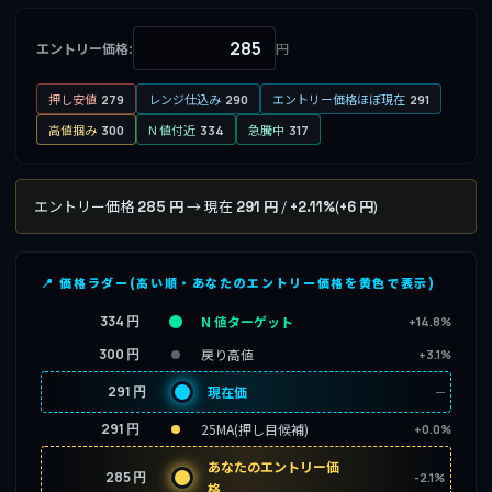
エントリー価格:
円
押し安値
レンジ仕込み
エントリー価格ほぼ現在
279
290
291
高値掴み
N 値付近
急騰中
300
334
317
エントリー価格
→ 現在
/
(
)
285 円
291 円
+2.11%
+6 円
📍 価格ラダー(高い順・あなたのエントリー価格を黄色で表示)
334 円
N 値ターゲット
+14.8%
300 円
戻り高値
+3.1%
291 円
現在価
─
291 円
25MA(押し目候補)
+0.0%
あなたのエントリー価
285 円
-2.1%
格