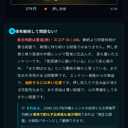
279 円
押し安値
-4.1%
保有継続して問題ない?
総合判断は警戒(赤)・スコア 33 / 100
。継続より防衛体制が
要る局面で、無理に持ち続ける段階ではありません。押し安
値と戻り高値の中間レンジで堅実に仕込んだ、 落ち着いたエ
ントリーです。『思惑通りに動いている』という安心感の
中、『まだ伸ばせる』という期待が静かに育っている、まだ
攻めの余地がある時間帯です。 エントリー価格からの微益
で、
油断するには早い位置
です。押し目入りで含み益が消え
る可能性もあり、まだ余裕は薄い段階で、心の準備をしてお
きたい局面です。
それなら、
25MA 291 円(中期トレンドの目安となる移動平
均線)を
実体で割らず出来高も減少傾向
であれば「健全な調
整」の典型パターンとして観察できます。