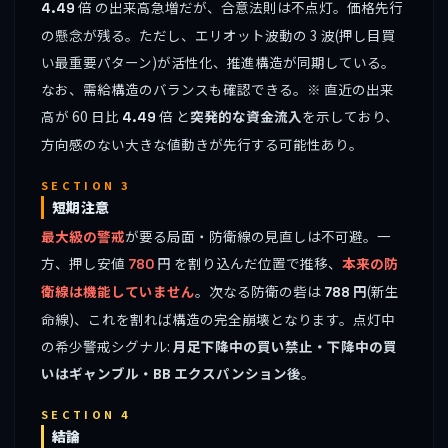
倍 の出来高急増だが、合意法則は不点灯。価格先行
4.49
の懸念が残る。ただし、エリオット波動の 3 波(押し目買
い最重要パターン)が活性化、推進構造が同期している。
なお、需給構造のバランスも確認できる。※ 直近の出来
高が 60 日比
倍 と
突発的な資金流入
を示しており、
4.49
方向感のない大きな値動きが先行する可能性あり。
SECTION 3
短期注意
最大級の警戒
が要る局面・防衛線の見直しは不可避。一
方、押し安値
円 を割り込んだ位置で推移、
本来の防
780
衛線は機能していません
。次なる防衛の砦は
円
(新生
788
命線)、これを割れば構造の完全崩壊となります。点灯中
の希少警戒シグナル:
月足下降中の買い禁止・下降中の買
いはギャンブル・BB エクスパンション後
。
SECTION 4
結論