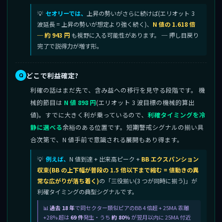
セオリーでは、
上昇の勢いがさらに続けば(エリオット 3
波延長 = 上昇の勢いが想定より強く続く)、
N 値の 1.618 倍
─ 約 943 円
も視野に入る可能性があります。 ─ 押し目戻り
完了で説得力が増す形。
どこで利益確定?
利確の話はまだ先で、含み益への移行を見守る段階です。 機
械的節目は
N 値 898 円
(エリオット 3 波目標の機械的算出
値)。すでに大きく利が乗っているので、
利確タイミングを冷
静に選べる
余裕のある位置です。短期警戒シグナルの揃い具
合次第で、N 値手前で意識される展開もあり得ます。
例えば、
N 値到達 + 出来高ピーク +
BB エクスパンション
収束(BB の上下幅が普段の 1.5 倍以下まで縮む = 値動きの異
常な広がりが落ち着く)
の「三役揃い(3 つが同時に揃う)」が
利確タイミングの典型シグナルです。
過去 18 年
で同セクター類似ピアのBB 4 倍超 + 25MA 乖離
+28% 超は
69 件
発生・うち
約 80%
が翌月以内に 25MA 付近