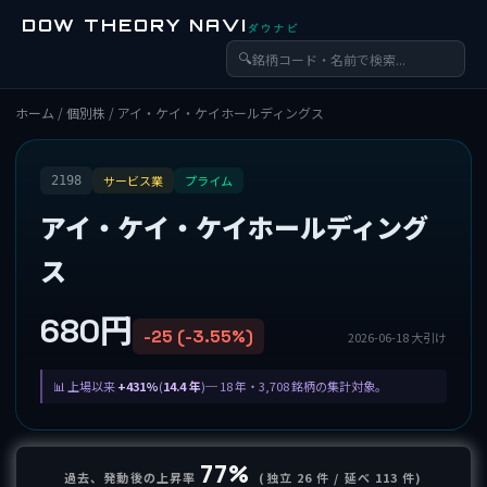
DOW THEORY NAVI
ダウナビ
🔍
ホーム
/
個別株
/ アイ・ケイ・ケイホールディングス
サービス業
プライム
2198
アイ・ケイ・ケイホールディング
ス
680円
-25 (-3.55%)
2026-06-18 大引け
上場以来
+431%
(
14.4 年
)─ 18 年・3,708 銘柄の集計対象。
77%
過去、発動後の上昇率
(独立 26 件 / 延べ 113 件)