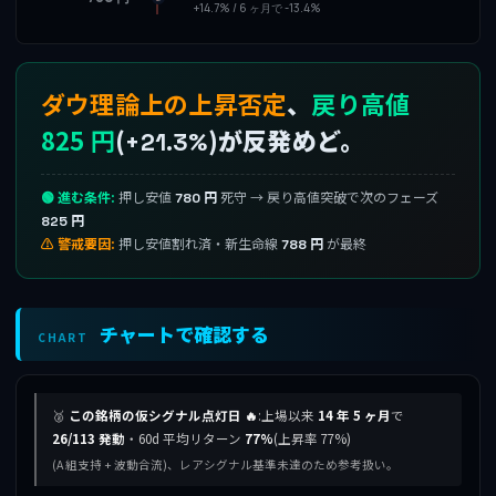
+14.7% / 6 ヶ月で -13.4%
ダウ理論上の上昇否定
、
戻り高値
825 円
(
)が反発めど。
+21.3%
🟢 進む条件:
押し安値
死守 → 戻り高値突破で次のフェーズ
780 円
825 円
⚠ 警戒要因:
押し安値割れ済・新生命線
が最終
788 円
チャートで確認する
CHART
🥈
この銘柄の仮シグナル点灯日 🔥
:上場以来
14 年 5 ヶ月
で
26/113 発動
・60d 平均リターン
77%
(上昇率 77%)
(A 組支持 + 波動合流)、レアシグナル基準未達のため参考扱い。