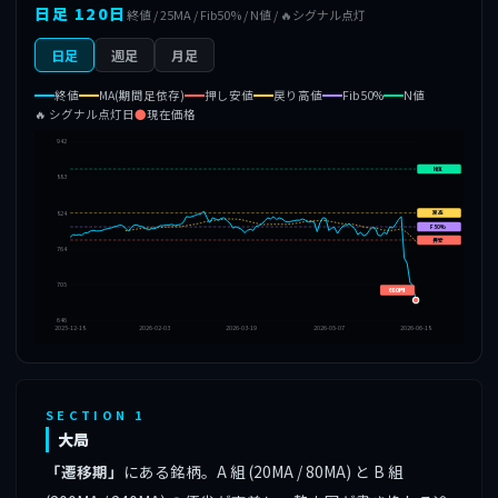
日足 120日
終値 / 25MA / Fib50% / N値 / 🔥シグナル点灯
日足
週足
月足
終値
MA(期間足依存)
押し安値
戻り高値
Fib50%
N値
🔥 シグナル点灯日
●
現在価格
942
N値
883
戻高
824
F50%
押安
764
705
🔥
680円
646
2025-12-18
2026-02-03
2026-03-19
2026-05-07
2026-06-18
SECTION 1
大局
「遷移期」
にある銘柄。A 組 (20MA / 80MA) と B 組