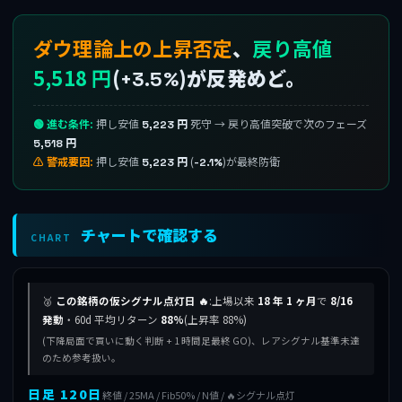
ダウ理論上の上昇否定
、
戻り高値
5,518 円
(
)が反発めど。
+3.5%
🟢 進む条件:
押し安値
死守 → 戻り高値突破で次のフェーズ
5,223 円
5,518 円
⚠ 警戒要因:
押し安値
(
)が最終防衛
5,223 円
-2.1%
チャートで確認する
CHART
🥈
この銘柄の仮シグナル点灯日 🔥
:上場以来
18 年 1 ヶ月
で
8/16
発動
・60d 平均リターン
88%
(上昇率 88%)
(下降局面で買いに動く判断 + 1 時間足最終 GO)、レアシグナル基準未達
のため参考扱い。
日足 120日
終値 / 25MA / Fib50% / N値 / 🔥シグナル点灯