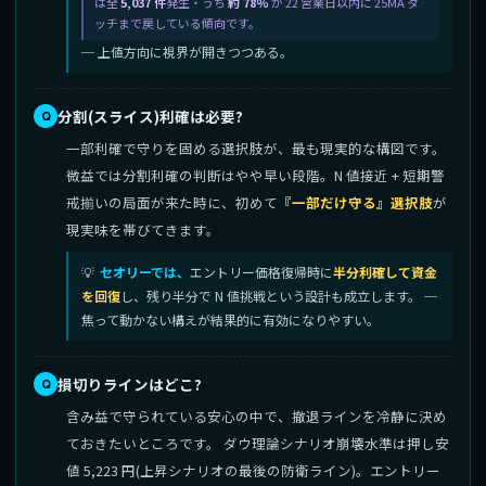
は全
5,037 件
発生・うち
約 78%
が 22 営業日以内に 25MA タ
ッチまで戻している傾向です。
─ 上値方向に視界が開きつつある。
分割(スライス)利確は必要?
一部利確で守りを固める選択肢が、最も現実的な構図です。
微益では分割利確の判断はやや早い段階。N 値接近 + 短期警
戒揃いの局面が来た時に、初めて
『一部だけ守る』選択肢
が
現実味を帯びてきます。
セオリーでは、
エントリー価格復帰時に
半分利確して資金
を回復
し、残り半分で N 値挑戦という設計も成立します。 ─
焦って動かない構えが結果的に有効になりやすい。
損切りラインはどこ?
含み益で守られている安心の中で、撤退ラインを冷静に決め
ておきたいところです。 ダウ理論シナリオ崩壊水準は押し安
値 5,223 円(上昇シナリオの最後の防衛ライン)。エントリー