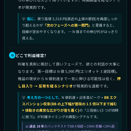
オが現実的です。
仮に、
戻り高値 5,518 円(直近の上値の節目)を再度しっか
り超えるかが
「次のフェーズへの第一関門」
と意識すると、
目線が定めやすくなります。 ─ N 値までの伸び代がはっきり
見える。
どこで利益確定?
利確を真剣に検討して良いフェーズで、欲との対話が大事に
なります。 第一目標は N 値 5,995 円(エリオット 3 波目標)。
微益の現状から N 値到達まで一気に伸びる可能性は低く、
押
し目入り → 反発を経るシナリオ
が現実的な道筋です。
考え方の一つとして、
N 値到達 + 出来高ピーク +
BB エク
スパンション収束(BB の上下幅が普段の 1.5 倍以下まで縮む
= 値動きの異常な広がりが落ち着く)
の「三役揃い(3 つが同時
に揃う)」が利確タイミングの典型シグナルです。
過去 18 年
のバックテストでBB 4 倍超 + 25MA 乖離 +28% 超