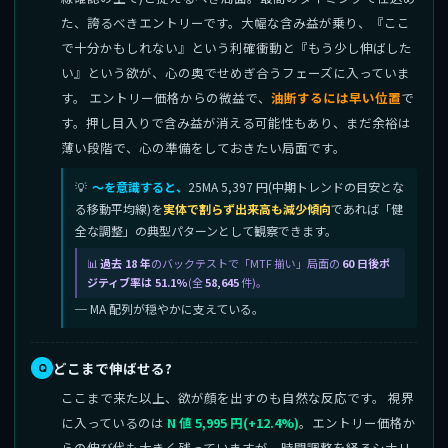
た、誇るべきエントリーです。大幅な含み益が乗り、『ここ
で十分かもしれない』という利確衝動と『もう少し伸ばした
い』という欲が、心の奥でせめぎ合うフェーズに入っていま
す。 エントリー価格からの微益で、
油断するには早い位置
で
す。押し目入りで含み益が消える可能性もあり、まだ余裕は
薄い段階で、心の準備をしておきたい局面です。
〜を意識すると、
25MA 5,397 円(中期トレンドの目安とな
る移動平均線)を
実体で割らず出来高も減少傾向
であれば「健
全な調整」の典型パターンとして観察できます。
過去 18 年
のバックテストで「MTF 揃い」局面の
60 日後ポ
ジティブ率は 51.1%
(全
58,645
件)。
─ MA 配列が穏やかに支えている。
どこまで伸ばせる?
ここまで来た以上、欲が顔を出すのも自然な反応です。 視界
に入っているのは
N 値 5,995 円(+12.4%)
。エントリー価格か
らの伸び代も大きく残っていますが、時間調整を経るシナリ