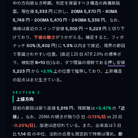
中の方向感なき時期。判定を保留すべき構造の再構築局
面。現在価
円 に対し、
円・
5,333
20MA
5,370
80MA
円・
円・
円。なお、
5,748
200MA
5,470
240MA
5,336
価格は直近のスイング安値
円 →
円 と切り下
5,302
5,223
げており、
下値の脆さ
がうかがえる。補足すると、フィボ
ナッチ
(
円) に
以内まで接近、境界の節目
50%
5,402
1.3%
で意識されやすい位置。(直近 120 日 ATR 2.0% の標準ボ
ラ、検知窓
日)なお、ダウ理論の根幹である
押し安値
N=10
円 から
上の位置で推移しており、上昇構造
5,223
+2.1%
の起点はまだ生きている。
SECTION 2
上値方向
目前の節目は戻り高値
円、残距離は
の
「近
5,518
+3.47%
接」
。なお、20MA の傾きが鈍り(5 日
vs 20 日
-0.13%/日
)、加速は途切れている。また、出来高は 5 日
-0.25%/日
比
倍 の中位、法則の合意も限定的で特徴は薄め。
節
1.14