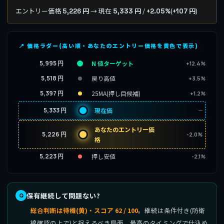
エントリー価格
→ 現在
/
(
)
5,226 円
5,333 円
+2.05%
+107 円
📍 価格ラダー(高い順・あなたのエントリー価格を黄色で表示)
5,995 円
N 値ターゲット
+12.4%
5,518 円
戻り高値
+3.5%
5,397 円
25MA(押し目候補)
+1.2%
5,333 円
現在価
─
あなたのエントリー価
5,226 円
-2.0%
格
5,223 円
押し安値
-2.1%
保有継続して問題ない?
総合判断は待機(黄)・スコア 62 / 100
。継続は条件付き(防衛
線確認の上で)と捉えるべき局面。最高のタイミングで仕込め