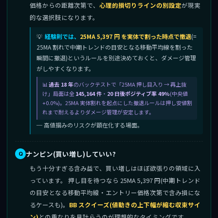
価格からの距離次第で、
心理的損切りラインの別設定
が現実
的な選択肢になります。
経験則では、
25MA 5,397 円 を実体で割った時点で撤退
(=
25MA 割れで中期トレンドの目安となる移動平均線を割った
瞬間に撤退)というルールを別途決めておくと、ダメージ管理
がしやすくなります。
過去 18 年
のバックテストで「25MA 押し目入り → 再上抜
け」局面は全
145,164 件
・
20 日後ポジティブ率 49%
(中央値
+0.0%)。25MA 実体割れを起点にした撤退ルールは押し安値割
れまで耐えるよりダメージ管理が安定します。
─ 高値掴みのリスクが顕在化する場面。
ナンピン(買い増し)していい?
もう十分すぎる含み益で、買い増しはほぼ欲張りの領域に入
っています。 押し目を待つなら 25MA 5,397 円(中期トレンド
の目安となる移動平均線・エントリー価格次第で含み損にな
るケースも)。
BB スクイーズ(値動きの上下幅が縮む収束サイ
ン)
との重なりを見計らうのが理想的なタイミングです。