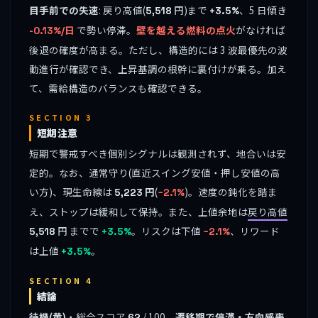
目手前での失速
: 戻り高値(
円)まで
、5 日傾き
5,518
+3.5%
で勢い停滞。
壁を越える燃料の点火
がなければ
-0.13%/日
後退の確度が高まる。ただし、構造的には 3 波最優先の波
動進行が確認でき、上昇基調の根幹に裏付けが乗る。加え
て、需給構造のバランスも確認できる。
SECTION 3
短期注意
短期で警戒すべき個別シグナルは観測されず、地合いは安
定的。なお、通常守り(直近スイング安値・押し安値の高
い方)、現生命線は
円
(
)。速度の鈍化を踏ま
5,223
−2.1%
え、ストップは緩和して保持。また、上値余地は
戻り高値
円 までで
。リスクは下値
、リワード
5,518
+3.5%
−2.1%
は上値
。
+3.5%
SECTION 4
結論
待機(黄)
・総合スコア
/ 100。
遷移期で停滞・方向感喪
62