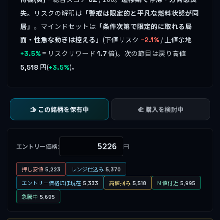
失
。リスクの解釈は
「警戒は限定的と平凡な燃料状態が同
居」
。マインドセットは
「条件次第で限定的に取れる局
面・性急な動きは控える」
(下値リスク
/ 上値余地
−2.1%
= リスクリワード
倍)。次の節目は戻り高値
+3.5%
1.7
円(
)。
5,518
+3.5%
🫱 この銘柄を保有中
🫲 購入を検討中
エントリー価格:
円
押し安値
レンジ仕込み
5,223
5,370
エントリー価格ほぼ現在
高値掴み
N 値付近
5,333
5,518
5,995
急騰中
5,695