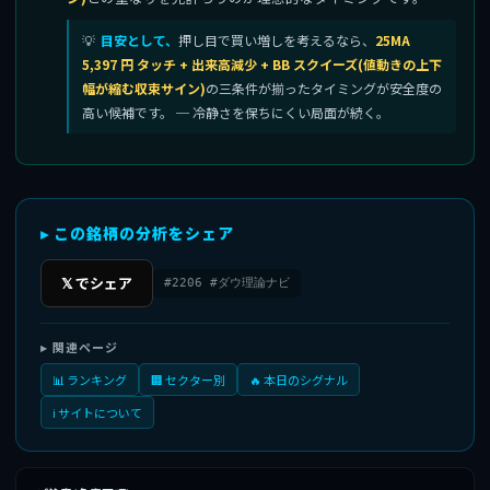
目安として、
押し目で買い増しを考えるなら、
25MA
5,397 円 タッチ + 出来高減少 + BB スクイーズ(値動きの上下
幅が縮む収束サイン)
の三条件が揃ったタイミングが安全度の
高い候補です。 ─ 冷静さを保ちにくい局面が続く。
▸ この銘柄の分析をシェア
𝕏 でシェア
#2206 #ダウ理論ナビ
▸ 関連ページ
📊 ランキング
🏢 セクター別
🔥 本日のシグナル
ℹ️ サイトについて