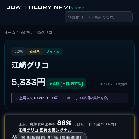
DOW THEORY NAVI
ダウナビ
🔍
ホーム
/
個別株
/ 江崎グリコ
食料品
プライム
2206
江崎グリコ
5,333円
+46 (+0.87%)
2026-06-18 大引け
上場以来
+139%
(
18.1 年
)─ 18 年・3,708 銘柄の集計対象。
88%
過去、発動後の上昇率
(独立 8 件 / 延べ 16 件)
江崎グリコ 固有の仮シグナル
🥈
🎯 射程圏内: 51% (反発準備)