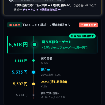
「
下降局面で買いに動く判断 + 1 時間足最終 GO
」の組み合わせが点灯
候補 ─
チャートの 🔥 で発動日を確認 →
下降トレンド継続・2 番底確認待ち
🟤 下降中
⚠ 警告 1 件 ▼
🎯 戻り高値突破まで
戻り高値ターゲット
5,518 円
+3.5% の次のフェーズへの第一関門
戻り高値
5,518 円
+3.5%
現在価
5,333 円
25MA 乖離 -1.2%
25MA(押し目候補)
5,397 円
+1.2%
押し安値(防衛)
5,223 円
-2.1% / 6 ヶ月で -1.6%