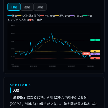
日足
週足
月足
終値
MA(期間足依存)
押し安値
戻り高値
Fib50%
N値
🔥 シグナル点灯日
●
現在価格
6,604
6,275
N値
5,947
5,618
戻高
5,333円
F50%
5,290
押安
4,961
2025-12-18
2026-02-03
2026-03-19
2026-05-07
2026-06-18
SECTION 1
大局
「遷移期」
にある銘柄。A 組 (20MA / 80MA) と B 組
(200MA / 240MA) の優劣が交差し、勢力図が書き換わる途