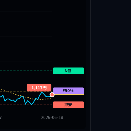
N値
1,117円
F50%
戻高
押安
7
2026-06-18