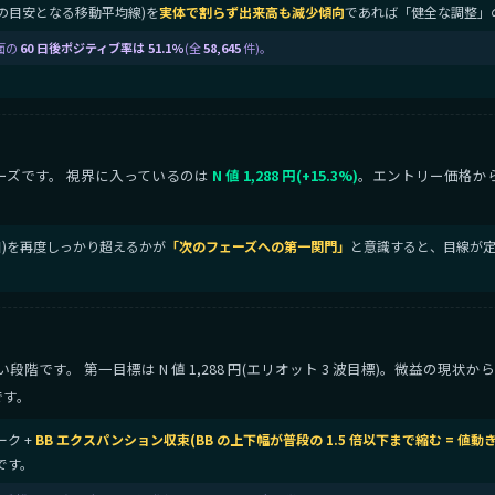
レンドの目安となる移動平均線)を
実体で割らず出来高も減少傾向
であれば「健全な調整」
面の
60 日後ポジティブ率は 51.1%
(全
58,645
件)。
ーズです。 視界に入っているのは
N 値 1,288 円(+15.3%)
。エントリー価格か
節目)を再度しっかり超えるかが
「次のフェーズへの第一関門」
と意識すると、目線が定
です。 第一目標は N 値 1,288 円(エリオット 3 波目標)。微益の現状
です。
ーク +
BB エクスパンション収束(BB の上下幅が普段の 1.5 倍以下まで縮む = 値
です。