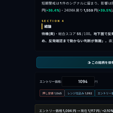
短期警戒は
件のシグナルに留まり、影響は
1
円(
)・240MA 戻り
円(
+36.4%
1,559
+39.5%
SECTION 4
結論
待機(黄)
・総合スコア
/ 100。
地下圏で反
55
め、反発確認まで動かない判断が無難」
。直
🫱 この銘柄を保
エントリー価格:
円
押し安値
レンジ仕込み
エントリー
1,045
1,092
エントリー価格
→ 現在
/
1,094 円
1,117 円
+2.10