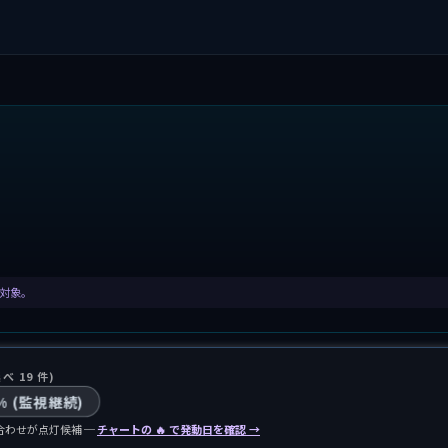
集計対象。
延べ 19 件)
% (監視継続)
合わせが点灯候補 ─
チャートの 🔥 で発動日を確認 →