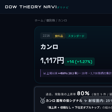
DOW THEORY NAVI
ダウナビ
ホーム
/
個別株
/ カンロ
食料品
スタンダード
2216
カンロ
1,117円
+14 (+1.27%)
上場以来
+458%
(
18.1 年
)─ 18 年・3,708 銘柄の
80%
過去、発動後の上昇率
(独立 5 件 / 
🥈
カンロ 固有の仮シグナル
✨ 射程圏内: 25
「
強上昇 + 収縮なし + 下位足ダブルトップ
」の組み