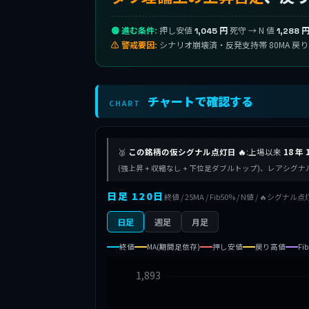
🟢 進む条件:
押し安値
死守 → N 値
1,045 円
1,288 
⚠ 警戒要因:
シナリオ崩壊済・反発支持帯 80MA 戻
チャートで確認する
CHART
🥈
この銘柄の仮シグナル点灯日 🔥
:上場以来
18 年 
(強上昇 + 収縮なし + 下位足ダブルトップ)、レアシ
日足 120日
終値 / 25MA / Fib50% / N値 / 🔥シグナル点
日足
週足
月足
終値
MA(期間足依存)
押し安値
戻り高値
Fi
1,893