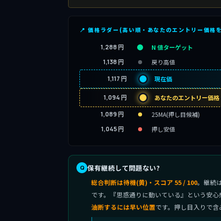
📍 価格ラダー(高い順・あなたのエントリー価格
1,288 円
N 値ターゲット
1,138 円
戻り高値
1,117 円
現在価
1,094 円
あなたのエントリー価格
1,089 円
25MA(押し目候補)
1,045 円
押し安値
保有継続して問題ない?
総合判断は待機(黄)・スコア 55 / 100
。継続
です。『思惑通りに動いている』という安心
油断するには早い位置
です。押し目入りで含