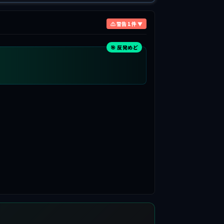
⚠ 警告 1 件 ▼
🎯 反発めど