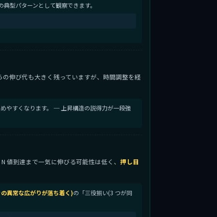
の典型パターンとして観察できます。
らの伸び代も大きく残っていますが、時間調整を経
めやすくなります。 ─ 上昇構造の説得力が一段強
から N 値到達まで一気に伸びる可能性は低く、
押し目
動きの異常な広がりが落ち着く)
の「三役揃い(3 つが同