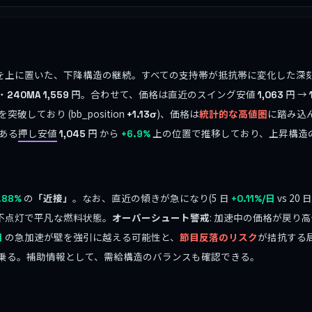
すべてを上に置いた、下降構造の継続。すべての支持帯が抵抗帯に変化した
・
円。合わせて、価格は直近のスイング安値
円 →
240MA
1,559
1,063
ており (bb_position
)、価格は
統計的な高値圏
に踏み込んで
+1.13σ
ある
押し安値
円 から
上の位置で推移しており、上昇構造
1,045
+6.9%
の
「近接」
。なお、直近の傾きが急になり(5 日
vs 20 
.88%
+0.11%/日
不点灯で平凡な燃料状態。
オーバーシュート警戒
: 加速中の価格が戻り高
の急加速が壁を強引に越える可能性と、
節目反落のリスク
が拮抗する局
日
乗る。補助情報として、需給構造のバランスも確認できる。