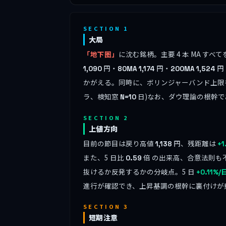
SECTION 1
大局
「地下圏」
に沈む銘柄。主要 4 本 MA 
円・
円・
円
1,090
80MA
1,174
200MA
1,524
かがえる。同時に、ボリンジャーバンド上限を突破し
ラ、検知窓
日)なお、ダウ理論の根幹で
N=10
SECTION 2
上値方向
目前の節目は戻り高値
円、残距離は
1,138
+1
また、5 日比
倍 の出来高、合意法則も
0.59
抜けるか反発するかの分岐点。5 日
+0.11%/
進行が確認でき、上昇基調の根幹に裏付けが
SECTION 3
短期注意