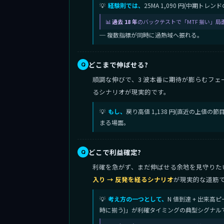
経験則では、
25MA 1,090 円(中期ト
過去 18 年
のバックテストで「MTF 揃い」局
─ 複数指標が同時に過熱域へ振れる。
どこまで伸ばせる?
順調な伸びで、3 波本番に期待が膨らむフェ
るシナリオが現実的です。
もし、
戻り高値 1,138 円(直近の上値の
まる場面。
どこで利益確定?
利確を急がず、まだ伸ばせる余地を見守りたい段階
入り → 反発を経るシナリオ
が現実的な道筋
考え方の一つとして、
N 値到達 + 出来高ピ
時に揃う)」が利確タイミングの典型シグナル