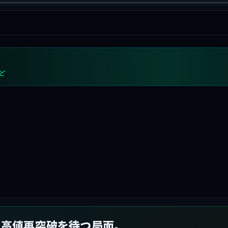
めど
り高値再突破を待つ局面。