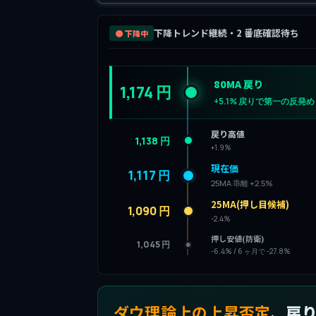
下降トレンド継続・2 番底確認待ち
🟤 下降中
80MA 戻り
1,174 円
+5.1% 戻りで第一の反発
戻り高値
1,138 円
+1.9%
現在価
1,117 円
25MA 乖離 +2.5%
25MA(押し目候補)
1,090 円
-2.4%
押し安値(防衛)
1,045 円
-6.4% / 6 ヶ月で -27.8%
ダウ理論上の上昇否定
、戻