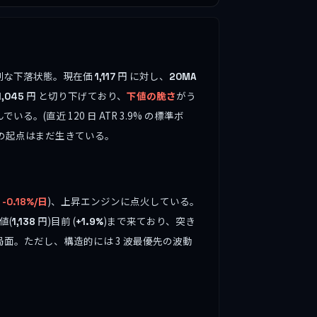
深刻な下落状態。現在価
円 に対し、
1,117
20MA
円 と切り下げており、
下値の脆さ
がう
1,045
いる。(直近 120 日 ATR 3.9% の標準ボ
の起点はまだ生きている。
日
)、上昇エンジンに点火している。
-0.18%/日
値(
円)目前 (
)まで来ており、突き
1,138
+1.9%
面。ただし、構造的には 3 波最優先の波動