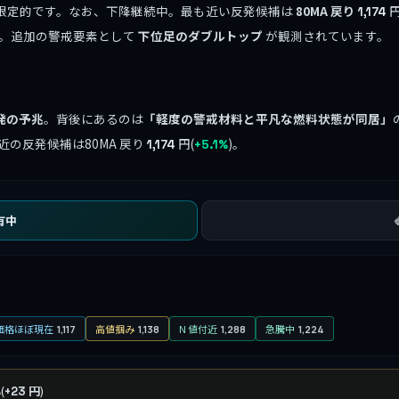
限定的です。なお、下降継続中。最も近い反発候補は
80MA 戻り
円
1,174
)。追加の警戒要素として
下位足のダブルトップ
が観測されています。
発の予兆
。背後にあるのは
「軽度の警戒材料と平凡な燃料状態が同居」
近の反発候補は80MA 戻り
円(
)。
1,174
+5.1%
有中
価格ほぼ現在
高値掴み
N 値付近
急騰中
1,117
1,138
1,288
1,224
(
)
%
+23 円