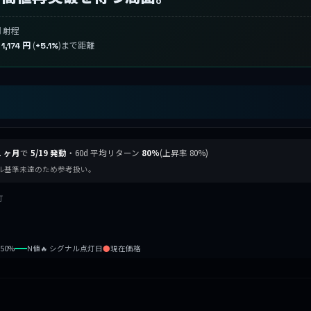
射程
円
り
(
)まで距離
1,174 円
+5.1%
1 ヶ月
で
5/19 発動
・60d 平均リターン
80%
(上昇率 80%)
グナル基準未達のため参考扱い。
灯
b50%
N値
🔥 シグナル点灯日
●
現在価格