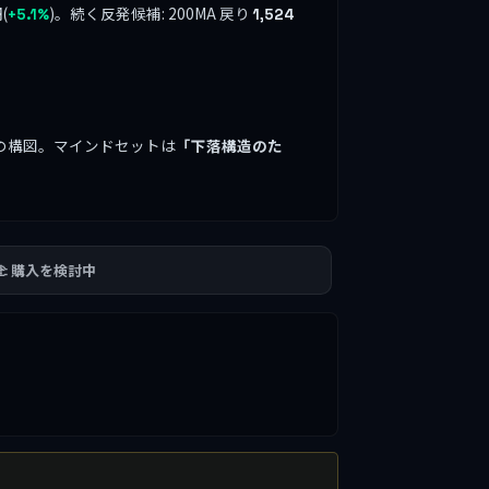
(
)。続く反発候補: 200MA 戻り
+5.1%
1,524
の構図。マインドセットは
「下落構造のた
🫲 購入を検討中