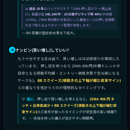
過去 18 年
のバックテストで「25MA 押し目入り → 再上抜
け」局面は全
145,164 件
・
20 日後ポジティブ率 49%
(中央値
+0.0%)。25MA 実体割れを起点にした撤退ルールは押し安値割
れまで耐えるよりダメージ管理が安定します。
─ MA 乖離が歴史的水準まで拡大。
ナンピン(買い増し)していい?
もう十分すぎる含み益で、買い増しはほぼ欲張りの領域に入
っています。 押し目を待つなら 25MA 496 円(中期トレンドの
目安となる移動平均線・エントリー価格次第で含み損になる
ケースも)。
BB スクイーズ(値動きの上下幅が縮む収束サイン)
との重なりを見計らうのが理想的なタイミングです。
仮に、
押し目で買い増しを考えるなら、
25MA 496 円 タ
ッチ + 出来高減少 + BB スクイーズ(値動きの上下幅が縮む収
束サイン)
の三条件が揃ったタイミングが安全度の高い候補で
す。 ─ 余裕を持った構えが効きやすい時間帯。