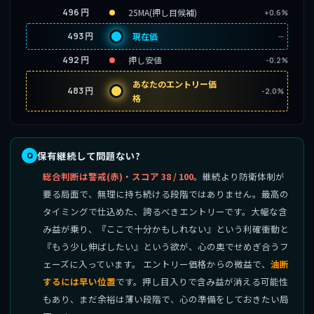
496 円
25MA(押し目候補)
+0.6%
493 円
現在価
─
492 円
押し安値
-0.2%
あなたのエントリー価
483 円
-2.0%
格
保有継続して問題ない?
総合判断は警戒(赤)・スコア 38 / 100
。継続より防衛体制が
要る局面で、無理に持ち続ける段階ではありません。最高の
タイミングで仕込めた、誇るべきエントリーです。大幅な含
み益が乗り、『ここで十分かもしれない』という利確衝動と
『もう少し伸ばしたい』という欲が、心の奥でせめぎ合うフ
ェーズに入っています。 エントリー価格からの微益で、
油断
するには早い位置
です。押し目入りで含み益が消える可能性
もあり、まだ余裕は薄い段階で、心の準備をしておきたい局