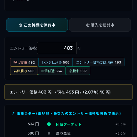
🫱 この銘柄を保有中
🫲 購入を検討中
エントリー価格:
円
押し安値
レンジ仕込み
エントリー価格ほぼ現在
492
500
493
高値掴み
N 値付近
急騰中
508
534
507
エントリー価格
→ 現在
/
(
)
483 円
493 円
+2.07%
+10 円
📍 価格ラダー(高い順・あなたのエントリー価格を黄色で表示)
534 円
N 値ターゲット
+8.3%
508 円
戻り高値
+3.0%