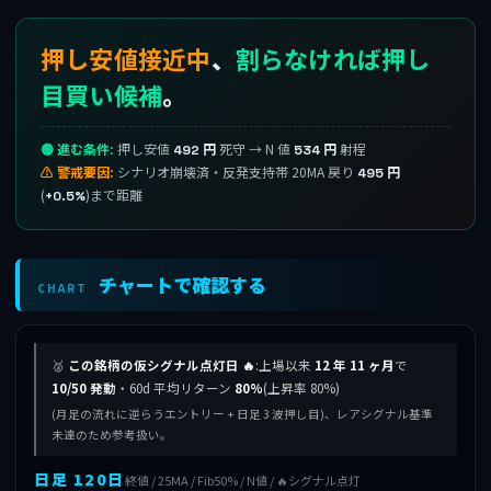
押し安値接近中
、
割らなければ押し
目買い候補
。
🟢 進む条件:
押し安値
死守 → N 値
射程
492 円
534 円
⚠ 警戒要因:
シナリオ崩壊済・反発支持帯 20MA 戻り
495 円
(
)まで距離
+0.5%
チャートで確認する
CHART
🥈
この銘柄の仮シグナル点灯日 🔥
:上場以来
12 年 11 ヶ月
で
10/50 発動
・60d 平均リターン
80%
(上昇率 80%)
(月足の流れに逆らうエントリー + 日足 3 波押し目)、レアシグナル基準
未達のため参考扱い。
日足 120日
終値 / 25MA / Fib50% / N値 / 🔥シグナル点灯