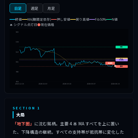
日足
週足
月足
終値
MA(期間足依存)
押し安値
戻り高値
Fib50%
N値
🔥 シグナル点灯日
●
現在価格
565
544
N値
523
戻高
F50%
501
493円
押安
480
458
2025-12-18
2026-02-03
2026-03-19
2026-05-07
2026-06-18
SECTION 1
大局
「地下圏」
に沈む銘柄。主要 4 本 MA すべてを上に置い
た、下降構造の継続。すべての支持帯が抵抗帯に変化した