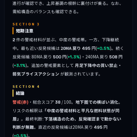
進行が確認でき、上昇基調の根幹に裏付けが乗る。なお、
需給構造のバランスも確認できる。
SECTION 3
短期注意
件の警戒材料が並ぶ、中度の警戒帯。一方、下降継続
2
中。最も近い反発候補は
20MA 戻り
円(
)。続く
495
+0.5%
反発候補: 80MA 戻り
円(
)・240MA 戻り
円
500
+1.3%
508
(
)。追加の警戒要素として
月足下降中の買い禁止・
+3.1%
弱気プライスアクション
が観測されています。
SECTION 4
結論
警戒(赤)
・総合スコア
/ 100。
地下圏での横ばい消化
。
38
リスクの解釈は
「中度の警戒材料と平凡な燃料状態が同
居」
。最終判断:
下落構造のため、反発確認まで動かない
判断が無難
。直近の反発候補は20MA 戻り
円
495
(
)。
+0.5%