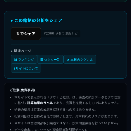
▸ この銘柄の分析をシェア
𝕏 でシェア
#2300 #ダウ理論ナビ
▸ 関連ページ
📊 ランキング
🏢 セクター別
🔥 本日のシグナル
ℹ️ サイトについて
ご注意(免責事項)
本サイトで表示される「ダウナビ推奨」は、過去の統計データとダウ理論
に基づく
計算結果のラベル
であり、売買を推奨するものではありません。
過去の結果は将来の成果を保証するものではありません。
投資判断はご自身の責任でお願いします。元本割れのリスクがあります。
当サイトは金融商品取引業者ではなく、投資助言業務を行っていません。
データ出典: J-Quants API(東京証券取引所データ)。