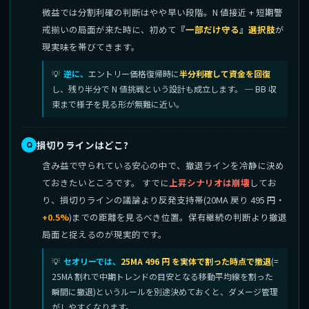
微益では分割利確の判断はやや早い段階。N 値接近 + 短期警
戒揃いの局面が来た時に、初めて
『一部だけ守る』選択肢
が
現実味を帯びてきます。
逆に、
エントリー価格復帰時に
半分利確して資金を回復
し、残り半分で N 値挑戦という設計も成立します。 ─ BB 収
束まで様子を見る形が無難に近い。
損切りラインはどこ?
含み益で守られている安心の中で、撤退ラインを冷静に決め
ておきたいところです。 すでに
上昇シナリオは崩壊
してお
り、損切りラインの議論より反発支持帯(20MA 戻り 495 円・
+0.5%
)までの距離を見るべき位置。保有継続の判断より撤退
局面と捉えるのが現実的です。
セオリーでは、
25MA 496 円 を実体で割った時点で撤退
(=
25MA 割れで中期トレンドの目安となる移動平均線を割った
瞬間に撤退)というルールを別途決めておくと、ダメージ管理
がしやすくなります。