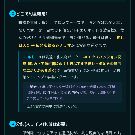
どこで利益確定?
利確を真剣に検討して良いフェーズで、欲との対話が大事に
なります。 第一目標は N 値 534 円(エリオット 3 波目標)。微
益の現状から N 値到達まで一気に伸びる可能性は低く、
押し
目入り → 反発を経るシナリオ
が現実的な道筋です。
もし、
N 値到達 + 出来高ピーク +
BB エクスパンション収
束(BB の上下幅が普段の 1.5 倍以下まで縮む = 値動きの異常
な広がりが落ち着く)
の「三役揃い(3 つが同時に揃う)」が利
確タイミングの典型シグナルです。
過去 18 年
で同セクター類似ピアのBB 4 倍超 + 25MA 乖離
+28% 超は
81 件
発生・うち
約 79%
が翌月以内に 25MA 付近
まで戻している傾向です。
─ 上昇継続の余地は残されている。
分割(スライス)利確は必要?
一部利確で守りを固める選択肢が、最も現実的な構図です。