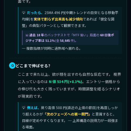
面です。
だったら、
25MA 496 円(中期トレンドの目安となる移動平
均線)を
実体で割らず出来高も減少傾向
であれば「健全な調
整」の典型パターンとして観察できます。
過去 18 年
のバックテストで「MTF 揃い」局面の
60 日後ポ
ジティブ率は 51.1%
(全
58,645
件)。
─ 複数指標が同時に過熱域へ振れる。
どこまで伸ばせる?
ここまで来た以上、欲が顔を出すのも自然な反応です。 視界
に入っているのは
N 値 534 円(+8.3%)
。エントリー価格から
の伸び代も大きく残っていますが、時間調整を経るシナリオ
が現実的です。
例えば、
戻り高値 508 円(直近の上値の節目)を再度しっか
り超えるかが
「次のフェーズへの第一関門」
と意識すると、
目線が定めやすくなります。 ─ 上昇構造の説得力が一段強ま
る場面。