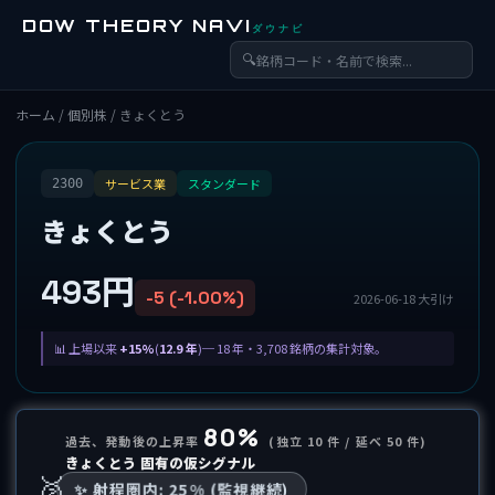
DOW THEORY NAVI
ダウナビ
🔍
ホーム
/
個別株
/ きょくとう
サービス業
スタンダード
2300
きょくとう
493円
-5 (-1.00%)
2026-06-18 大引け
上場以来
+15%
(
12.9 年
)─ 18 年・3,708 銘柄の集計対象。
80%
過去、発動後の上昇率
(独立 10 件 / 延べ 50 件)
きょくとう 固有の仮シグナル
🥈
✨ 射程圏内: 25% (監視継続)