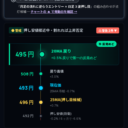
「
月足の流れに逆らうエントリー + 日足 3 波押し目
」の組み合わせが点
灯候補 ─
チャートの 🔥 で発動日を確認 →
押し安値接近中・割れれば上昇否定
🟠 警戒
⚠ 警告 2 件 ▼
🎯 反発めど
20MA 戻り
495 円
+0.5% 戻りで第一の反発めど
戻り高値
508 円
+3.0%
現在価
493 円
25MA 乖離 -0.7%
25MA(押し目候補)
496 円
+0.7%
押し安値(防衛)
492 円
-0.2% / 6 ヶ月で -6.6%