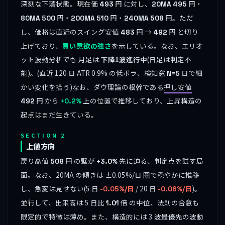
深刻な下落状態。現在価
円 に対し、
円・
493
20MA
495
円・
円・
円。ただ
80MA
500
200MA
510
240MA
508
し、価格は直近のスイング安値
円 →
円 と切り
483
492
上げており、
買い意欲の強さ
を示している。なお、エリオ
ット波動分析でも 月足は
下降1波進行中
(日足は判定不
能)。(直近 120 日 ATR 0.9% の低ボラ、検知窓
日で細
N=5
かい変化を拾う)なお、ダウ理論の根幹である
押し安値
円 から
上の位置で推移しており、上昇構造の
492
+0.2%
起点はまだ生きている。
SECTION 2
上値方向
戻り高値
円 の壁が
先に迫る、判定点を試す局
508
+3.0%
面。なお、20MA の傾きは ±0.05%/日 圏で穏やかに推移
し、急変は見せない(5 日
/ 20 日
)。
-0.05%/日
-0.06%/日
並行して、出来高は 5 日比
倍 の中位、法則の合意も
1.01
限定的で特徴は薄め。また、構造的には 3 波最優先の波動