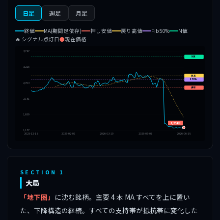
日足
週足
月足
終値
MA(期間足依存)
押し安値
戻り高値
Fib50%
N値
🔥 シグナル点灯日
●
現在価格
3,747
N値
3,225
戻高
F50%
2,703
押安
2,181
1,659
1,234円
1,137
2025-12-18
2026-02-03
2026-03-19
2026-05-07
2026-06-18
SECTION 1
大局
「地下圏」
に沈む銘柄。主要 4 本 MA すべてを上に置い
た、下降構造の継続。すべての支持帯が抵抗帯に変化した