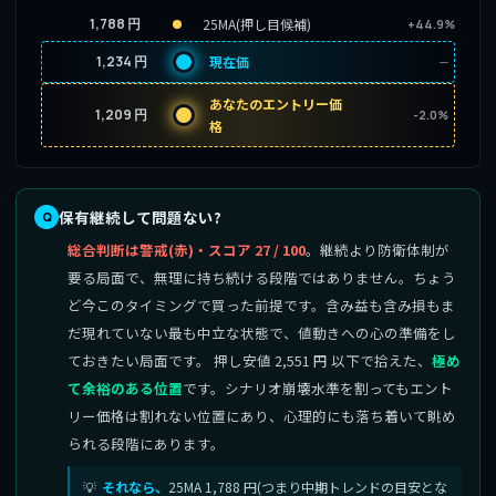
1,788 円
25MA(押し目候補)
+44.9%
1,234 円
現在価
─
あなたのエントリー価
1,209 円
-2.0%
格
保有継続して問題ない?
総合判断は警戒(赤)・スコア 27 / 100
。継続より防衛体制が
要る局面で、無理に持ち続ける段階ではありません。ちょう
ど今このタイミングで買った前提です。含み益も含み損もま
だ現れていない最も中立な状態で、値動きへの心の準備をし
ておきたい局面です。 押し安値 2,551 円 以下で拾えた、
極め
て余裕のある位置
です。シナリオ崩壊水準を割ってもエント
リー価格は割れない位置にあり、心理的にも落ち着いて眺め
られる段階にあります。
それなら、
25MA 1,788 円(つまり中期トレンドの目安とな