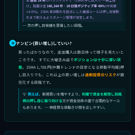
過去 18 年
のバックテストで「25MA 押し目入り → 再上抜
け」局面は全
145,164 件
・
20 日後ポジティブ率 49%
(中央値
+0.0%)。25MA 実体割れを起点にした撤退ルールは押し安値割
れまで耐えるよりダメージ管理が安定します。
─ 次の押し目候補を意識したい段階。
ナンピン(買い増し)していい?
買ったばかりなので、追加購入は数日待って様子を見たいと
ころです。 すでに大幅含み益で
ポジションは十分に厚い状
態
。25MA 1,788 円(中期トレンドの目安となる移動平均線)押
し目入りでも、これ以上の買い増しは
過剰投資のリスク
が顕
在化する段階です。
例えば、
新規買いを増やすより、
利確で資金を解放し別銘
柄の押し目に振り向ける
方が資金効率の面で合理的なケース
もあります。 ─ 神経質な値動きが顔を出しやすい。