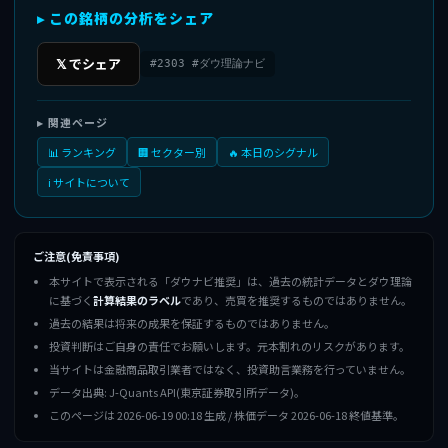
▸ この銘柄の分析をシェア
𝕏 でシェア
#2303 #ダウ理論ナビ
▸ 関連ページ
📊 ランキング
🏢 セクター別
🔥 本日のシグナル
ℹ️ サイトについて
ご注意(免責事項)
本サイトで表示される「ダウナビ推奨」は、過去の統計データとダウ理論
に基づく
計算結果のラベル
であり、売買を推奨するものではありません。
過去の結果は将来の成果を保証するものではありません。
投資判断はご自身の責任でお願いします。元本割れのリスクがあります。
当サイトは金融商品取引業者ではなく、投資助言業務を行っていません。
データ出典: J-Quants API(東京証券取引所データ)。
このページは 2026-06-19 00:18 生成 / 株価データ 2026-06-18 終値基準。