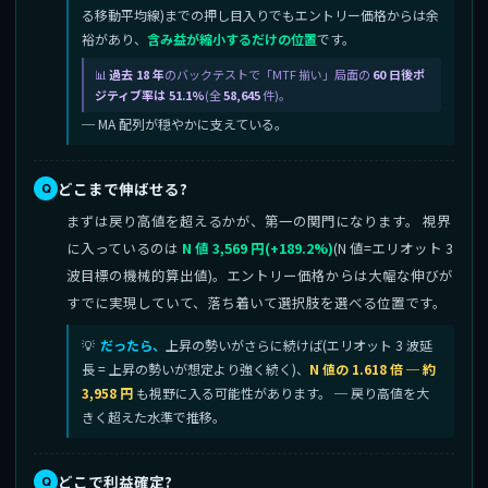
る移動平均線)までの押し目入りでもエントリー価格からは余
裕があり、
含み益が縮小するだけの位置
です。
過去 18 年
のバックテストで「MTF 揃い」局面の
60 日後ポ
ジティブ率は 51.1%
(全
58,645
件)。
─ MA 配列が穏やかに支えている。
どこまで伸ばせる?
まずは戻り高値を超えるかが、第一の関門になります。 視界
に入っているのは
N 値 3,569 円(+189.2%)
(N 値=エリオット 3
波目標の機械的算出値)。エントリー価格からは大幅な伸びが
すでに実現していて、落ち着いて選択肢を選べる位置です。
だったら、
上昇の勢いがさらに続けば(エリオット 3 波延
長 = 上昇の勢いが想定より強く続く)、
N 値の 1.618 倍 ─ 約
3,958 円
も視野に入る可能性があります。 ─ 戻り高値を大
きく超えた水準で推移。
どこで利益確定?