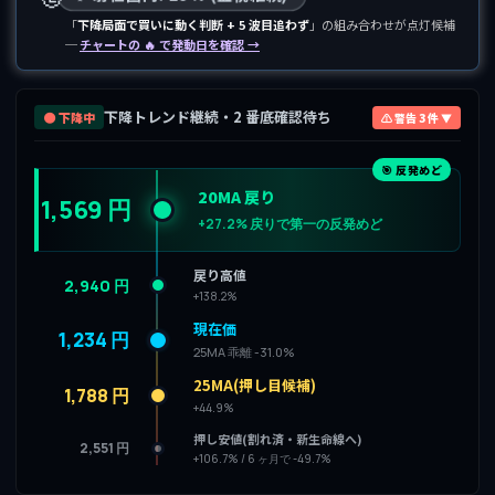
「
下降局面で買いに動く判断 + 5 波目追わず
」の組み合わせが点灯候補
─
チャートの 🔥 で発動日を確認 →
下降トレンド継続・2 番底確認待ち
🟤 下降中
⚠ 警告 3 件 ▼
🎯 反発めど
20MA 戻り
1,569 円
+27.2% 戻りで第一の反発めど
戻り高値
2,940 円
+138.2%
現在価
1,234 円
25MA 乖離 -31.0%
25MA(押し目候補)
1,788 円
+44.9%
押し安値(割れ済・新生命線へ)
2,551 円
+106.7% / 6 ヶ月で -49.7%