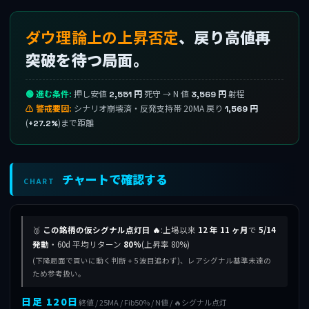
ダウ理論上の上昇否定
、戻り高値再
突破を待つ局面。
🟢 進む条件:
押し安値
死守 → N 値
射程
2,551 円
3,569 円
⚠ 警戒要因:
シナリオ崩壊済・反発支持帯 20MA 戻り
1,569 円
(
)まで距離
+27.2%
チャートで確認する
CHART
🥈
この銘柄の仮シグナル点灯日 🔥
:上場以来
12 年 11 ヶ月
で
5/14
発動
・60d 平均リターン
80%
(上昇率 80%)
(下降局面で買いに動く判断 + 5 波目追わず)、レアシグナル基準未達の
ため参考扱い。
日足 120日
終値 / 25MA / Fib50% / N値 / 🔥シグナル点灯