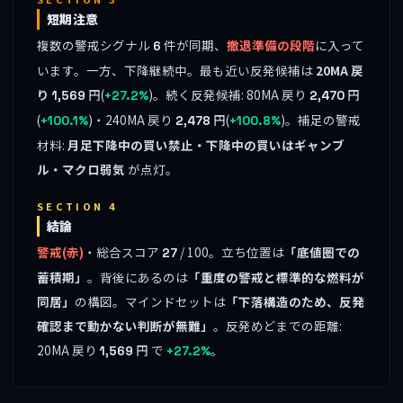
短期注意
複数の警戒シグナル
件が同期、
撤退準備の段階
に入って
6
います。一方、下降継続中。最も近い反発候補は
20MA 戻
り
円(
)。続く反発候補: 80MA 戻り
円
1,569
+27.2%
2,470
(
)・240MA 戻り
円(
)。補足の警戒
+100.1%
2,478
+100.8%
材料:
月足下降中の買い禁止・下降中の買いはギャンブ
ル・マクロ弱気
が点灯。
SECTION 4
結論
警戒(赤)
・総合スコア
/ 100。立ち位置は
「底値圏での
27
蓄積期」
。背後にあるのは
「重度の警戒と標準的な燃料が
同居」
の構図。マインドセットは
「下落構造のため、反発
確認まで動かない判断が無難」
。反発めどまでの距離:
20MA 戻り
円 で
。
1,569
+27.2%