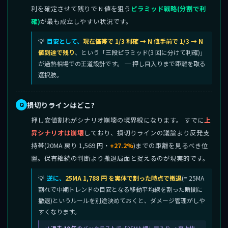
利を確定させて残りで N 値を狙う
ピラミッド戦略(分割で利
確)
が最も成立しやすい状況です。
目安として、
現在価帯で 1/3 利確 → N 値手前で 1/3 → N
値到達で残り
、という「三段ピラミッド(3 回に分けて利確)」
が過熱相場での王道設計です。 ─ 押し目入りまで距離を取る
選択肢。
損切りラインはどこ?
押し安値割れがシナリオ崩壊の境界線になります。 すでに
上
昇シナリオは崩壊
しており、損切りラインの議論より反発支
持帯(20MA 戻り 1,569 円・
+27.2%
)までの距離を見るべき位
置。保有継続の判断より撤退局面と捉えるのが現実的です。
逆に、
25MA 1,788 円 を実体で割った時点で撤退
(= 25MA
割れで中期トレンドの目安となる移動平均線を割った瞬間に
撤退)というルールを別途決めておくと、ダメージ管理がしや
すくなります。