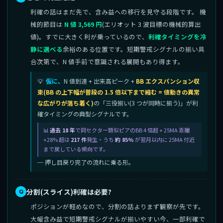
利確の話はまだ先で、含み益への移行を見守る段階です。 機
械的節目は
N 値 3,569 円
(エリオット 3 波目標の機械的算出
値)。すでに大きく利が乗っているので、
利確タイミングを冷
静に選べる
余裕のある位置です。短期警戒シグナルの揃い具
合次第で、N 値手前で意識される展開もあり得ます。
仮に、
N 値到達 + 出来高ピーク +
BB エクスパンション収
束(BB の上下幅が普段の 1.5 倍以下まで縮む = 値動きの異常
な広がりが落ち着く)
の「三役揃い(3 つが同時に揃う)」が利
確タイミングの典型シグナルです。
過去 18 年
で同セクター類似ピアのBB 4 倍超 + 25MA 乖離
+28% 超は
217 件
発生・うち
約 85%
が翌月以内に 25MA 付近
まで戻している傾向です。
─ 押し目戻り完了の流れに乗る形。
分割(スライス)利確は必要?
ポジションが軽めなので、分割の話よりまず観察が先です。
大幅含み益で短期警戒シグナルが揃いやすい今、一部利確で