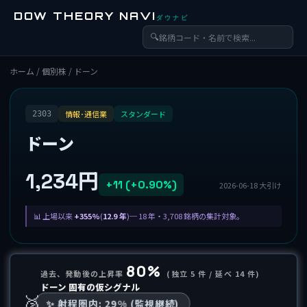
DOW THEORY NAVI
ダウナビ
🔍
ホーム
/
個別株
/ ドーン
情報･通信業
スタンダード
2303
ドーン
1,234円
+11 (+0.90%)
2026-06-18 大引け
上場以来
+355%
(
12.9 年
)─ 18 年・3,708 銘柄の集計対象。
80%
過去、発動後の上昇率
(独立 5 件 / 延べ 14 件)
ドーン 固有の仮シグナル
🥈
✨ 射程圏内: 29% (監視継続)