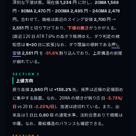
深刻な下落状態。現在価
円 に対し、
1,234
20MA
1,569
円・
円・
円・
80MA
2,470
200MA
2,495
240MA
2,478
円。合わせて、価格は直近のスイング安値
円 →
2,700
円 と切り下げており、
下値の脆さ
がうかがえる。
2,551
(直近 120 日 ATR 7.6% の高ボラ銘柄ゆえ、ダウ判定の検
知窓は
日に拡張)なお、ダウ理論の根幹である
押し
N=20
安値
円 を
割り込んでおり、上昇構造の前提
2,551
-51.6%
が崩れている。
SECTION 2
上値方向
戻り高値
円 は
先、視界は近場の足場固め
2,940
+138.2%
に集中する局面。なお、20MA の傾きが鈍り(5 日
-3.73%/
vs 20 日
)、加速は途切れている。また、出
日
-2.25%/日
来高は 5 日比
倍 の通常水準、法則合意ありで根拠は
0.80
中庸。なお、需給構造のバランスも確認できる。
SECTION 3