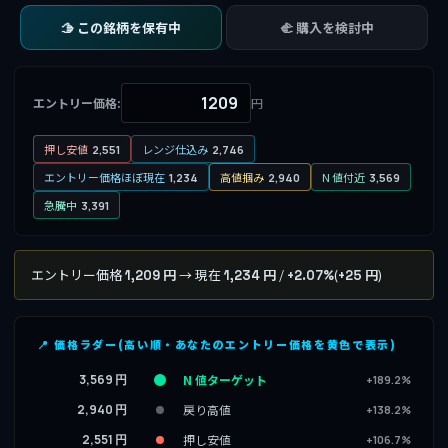
🫱 この銘柄を保有中
🫲 購入を検討中
エントリー価格:
円
押し安値
レンジ仕込み
2,551
2,746
エントリー価格ほぼ現在
高値掴み
N 値付近
1,234
2,940
3,569
急騰中
3,391
エントリー価格
→ 現在
/
(
)
1,209 円
1,234 円
+2.07%
+25 円
📍 価格ラダー(高い順・あなたのエントリー価格を黄色で表示)
3,569 円
N 値ターゲット
+189.2%
2,940 円
戻り高値
+138.2%
2,551 円
押し安値
+106.7%