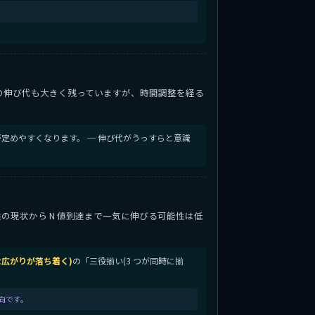
の伸び代も大きく残っていますが、時間調整を経る
定めやすくなります。 ─ 伸び代がうっすらと意識
微益の現状から N 値到達まで一気に伸びる可能性は低
常な広がりが落ち着く)
の「三役揃い(3 つが同時に揃
傾向です。