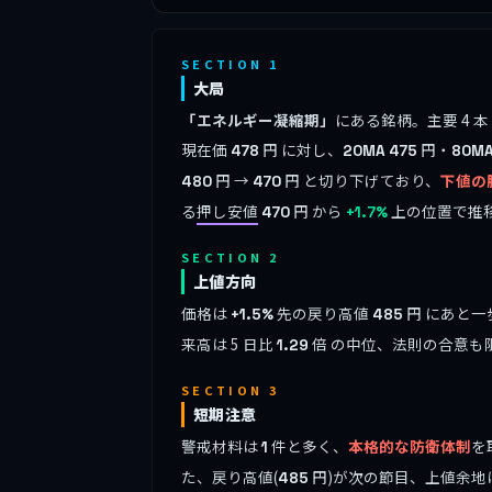
SECTION 1
大局
「エネルギー凝縮期」
にある銘柄。主要 4 
現在価
円 に対し、
円・
478
20MA
475
80M
円 →
円 と切り下げており、
下値の
480
470
る
押し安値
円 から
上の位置で推
470
+1.7%
SECTION 2
上値方向
価格は
先の戻り高値
円 にあと一
+1.5%
485
来高は 5 日比
倍 の中位、法則の合意も
1.29
SECTION 3
短期注意
警戒材料は
件と多く、
本格的な防衛体制
を
1
た、戻り高値(
円)が次の節目、上値余地
485