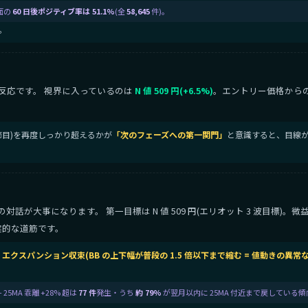
面の
60 日後ポジティブ率は 51.1%
(全
58,645
件)。
。
反応です。 視界に入っているのは
N 値 509 円(+6.5%)
。エントリー価格から
の節目)を再度しっかり超えるかが
「次のフェーズへの第一関門」
と意識すると、目線が
が大事になります。 第一目標は N 値 509 円(エリオット 3 波目標)。
実的な道筋です。
B エクスパンション収束(BB の上下幅が普段の 1.5 倍以下まで縮む = 値動きの異
25MA 乖離 +28% 超は
77 件
発生・うち
約 79%
が翌月以内に 25MA 付近まで戻している