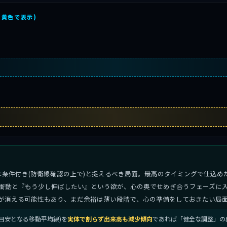
を黄色で表示)
は条件付き(防衛線確認の上で)と捉えるべき局面。最高のタイミングで仕込め
衝動と『もう少し伸ばしたい』という欲が、心の奥でせめぎ合うフェーズに入
が消える可能性もあり、まだ余裕は薄い段階で、心の準備をしておきたい局
ドの目安となる移動平均線)を
実体で割らず出来高も減少傾向
であれば「健全な調整」の