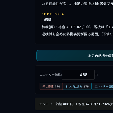
いる可能性が高い。補足の警戒材料:
弱気プ
SECTION 4
結論
待機(黄)
・総合スコア
/ 100。現状は
「エ
43
退検討を含めた防衛姿勢が要る局面」
(下値
🫱 この銘柄を保
エントリー価格:
円
押し安値
レンジ仕込み
エントリー価
470
478
エントリー価格
→ 現在
/
(
468 円
478 円
+2.14%
+