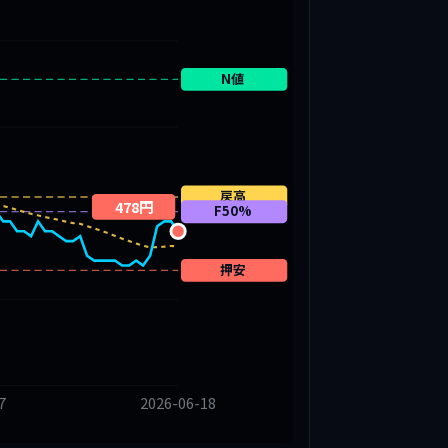
N値
戻高
478円
F50%
押安
7
2026-06-18