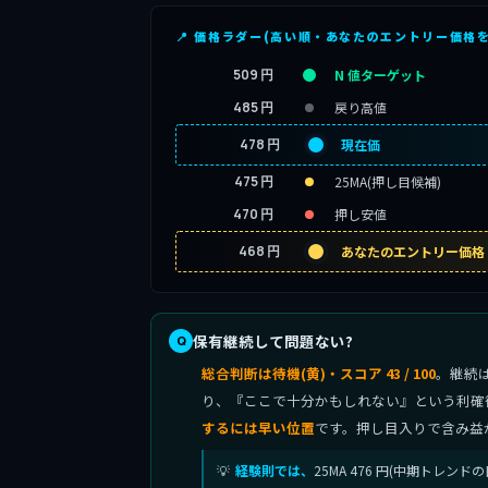
📍 価格ラダー(高い順・あなたのエントリー価格
509 円
N 値ターゲット
485 円
戻り高値
478 円
現在価
475 円
25MA(押し目候補)
470 円
押し安値
468 円
あなたのエントリー価格
保有継続して問題ない?
総合判断は待機(黄)・スコア 43 / 100
。継続
り、『ここで十分かもしれない』という利確
するには早い位置
です。押し目入りで含み益
経験則では、
25MA 476 円(中期トレン