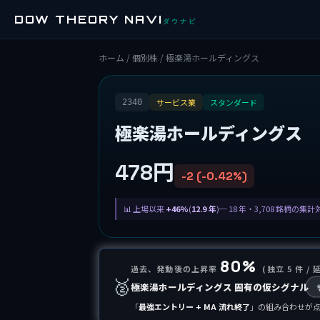
DOW THEORY NAVI
ダウナビ
ホーム
/
個別株
/ 極楽湯ホールディングス
サービス業
スタンダード
2340
極楽湯ホールディングス
478円
-2 (-0.42%)
上場以来
+46%
(
12.9 年
)─ 18 年・3,708 銘柄の集
80%
過去、発動後の上昇率
(独立 5 件 / 
🥈
極楽湯ホールディングス 固有の仮シグナル
「
最強エントリー + MA 流れ終了
」の組み合わせが点