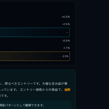
+6.5%
+1.5%
─
-0.6%
-1.7%
-2.1%
た、誇るべきエントリーです。大幅な含み益が乗
っています。 エントリー価格からの微益で、
油断
面です。
典型パターンとして観察できます。