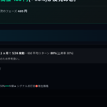
で次のフェーズ
485 円
11 ヶ月
で
5/36 発動
・60d 平均リターン
80%
(上昇率 80%)
未達のため参考扱い。
灯
b50%
N値
🔥 シグナル点灯日
●
現在価格