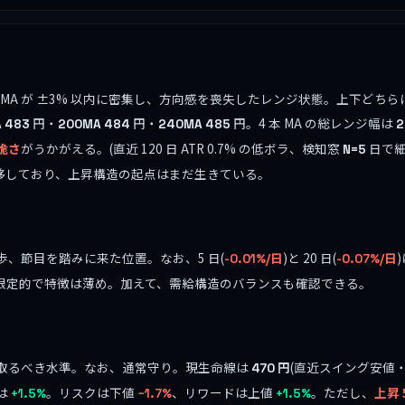
本 MA が ±3% 以内に密集し、方向感を喪失したレンジ状態。上下ど
円・
円・
円。4 本 MA の総レンジ幅は
A
483
200MA
484
240MA
485
2
脆さ
がうかがえる。(直近 120 日 ATR 0.7% の低ボラ、検知窓
日で細
N=5
移しており、上昇構造の起点はまだ生きている。
歩、節目を踏みに来た位置。なお、5 日(
)と 20 日(
-0.01%/日
-0.07%/日
限定的で特徴は薄め。加えて、需給構造のバランスも確認できる。
取るべき水準。なお、通常守り。現生命線は
円
(直近スイング安値
470
は
。リスクは下値
、リワードは上値
。ただし、
上昇 
+1.5%
−1.7%
+1.5%