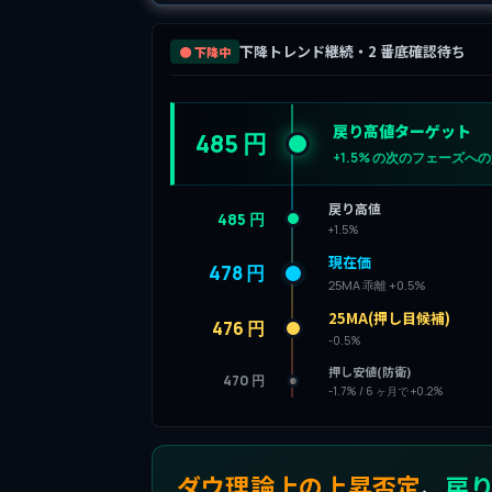
下降トレンド継続・2 番底確認待ち
🟤 下降中
戻り高値ターゲット
485 円
+1.5% の次のフェーズへ
戻り高値
485 円
+1.5%
現在価
478 円
25MA 乖離 +0.5%
25MA(押し目候補)
476 円
-0.5%
押し安値(防衛)
470 円
-1.7% / 6 ヶ月で +0.2%
ダウ理論上の上昇否定
、
戻り