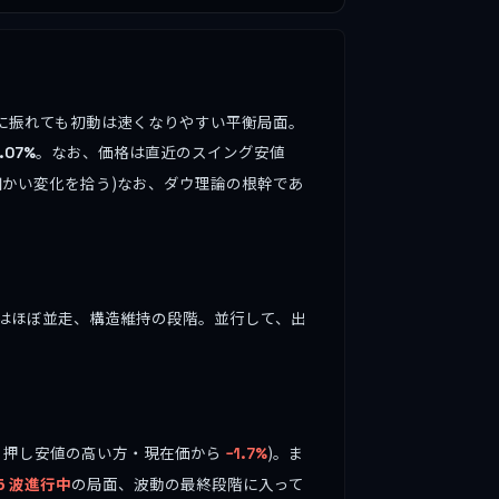
ちらに振れても初動は速くなりやすい平衡局面。
。なお、価格は直近のスイング安値
.07%
かい変化を拾う)なお、ダウ理論の根幹であ
)はほぼ並走、構造維持の段階。並行して、出
・押し安値の高い方・現在価から
)。ま
−1.7%
5 波進行中
の局面、波動の最終段階に入って