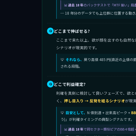
過去 18 年
のバックテストで「MTF 揃い」局
─ 18 年分のデータでも上位群に位置する動き
どこまで伸ばせる?
ここまで来た以上、欲が顔を出すのも自然な
シナリオが現実的です。
それなら、
戻り高値 485 円(直近の上値
される段階。
どこで利益確定?
利確を真剣に検討して良いフェーズで、欲との対話
く、
押し目入り → 反発を経るシナリオ
が現
目安として、
N 値到達 + 出来高ピーク +
B
う)」が利確タイミングの典型シグナルです。
過去 18 年
で同セクター類似ピアのBB 4 倍超 + 