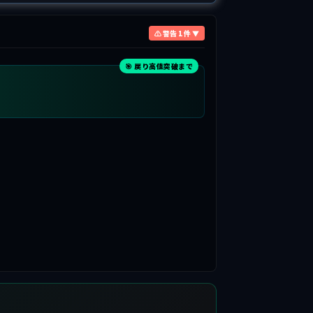
⚠ 警告 1 件 ▼
🎯 戻り高値突破まで