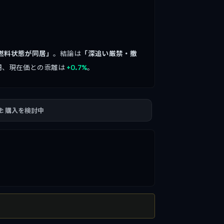
燃料状態が同居」
。結論は
「深追い厳禁・撤
円、現在価との乖離は
。
+0.7%
🫲 購入を検討中