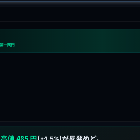
の第一関門
高値 485 円
(
)が反発めど。
+1.5%