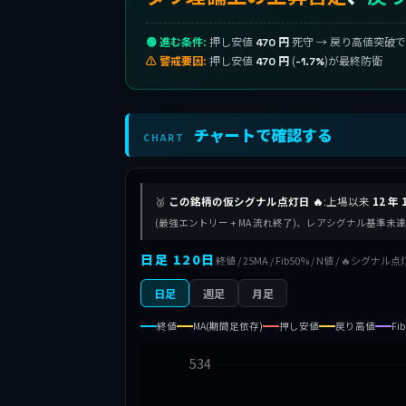
🟢 進む条件:
押し安値
死守 → 戻り高値突破
470 円
⚠ 警戒要因:
押し安値
(
)が最終防衛
470 円
-1.7%
チャートで確認する
CHART
🥈
この銘柄の仮シグナル点灯日 🔥
:上場以来
12 年 
(最強エントリー + MA 流れ終了)、レアシグナル基準
日足 120日
終値 / 25MA / Fib50% / N値 / 🔥シグナル点
日足
週足
月足
終値
MA(期間足依存)
押し安値
戻り高値
Fi
534