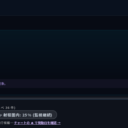
計対象。
延べ 36 件)
✨ 射程圏内: 25% (監視継続)
灯候補 ─
チャートの 🔥 で発動日を確認 →