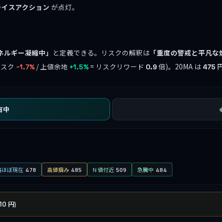
ライスアクション
が点灯。
ネルギー凝縮中」
と定義できる。リスクの解釈は
「重度の警戒と平凡な
リスク
/ 上値余地
= リスクリワード
倍)。20MA は
−1.7%
+1.5%
0.9
475
有中
格ほぼ現在
高値掴み
N 値付近
急騰中
478
485
509
484
)
10 円