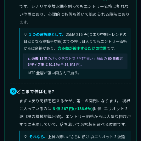
です。シナリオ崩壊水準を割ってもエントリー価格は割れな
い位置にあり、心理的にも落ち着いて眺められる段階にあり
ます。
1 つの選択肢として、
25MA 216 円(つまり中期トレンドの
目安となる移動平均線)までの押し目入りでもエントリー価格
からは余裕があり、
含み益が縮小するだけの位置
です。
過去 18 年
のバックテストで「MTF 揃い」局面の
60 日後ポ
ジティブ率は 51.1%
(全
58,645
件)。
─ MTF 全層が強い同方向で揃う。
どこまで伸ばせる?
まずは戻り高値を超えるかが、第一の関門になります。 視界
に入っているのは
N 値 367 円(+156.6%)
(N 値=エリオット 3
波目標の機械的算出値)。エントリー価格からは大幅な伸びが
すでに実現していて、落ち着いて選択肢を選べる位置です。
それなら、
上昇の勢いがさらに続けば(エリオット 3 波延