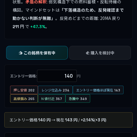
状態。
矛盾の解釈
: 弱気構造下での燃料蓄積・反転待機の
構図。マインドセットは
「下落構造のため、反発確認まで
動かない判断が無難」
。反発めどまでの距離: 20MA 戻り
円 で
。
211
+47.3%
🫱 この銘柄を保有中
🫲 購入を検討中
エントリー価格:
円
押し安値
レンジ仕込み
エントリー価格ほぼ現在
202
234
143
高値掴み
N 値付近
急騰中
265
367
349
エントリー価格
→ 現在
/
(
)
140 円
143 円
+2.14%
+3 円