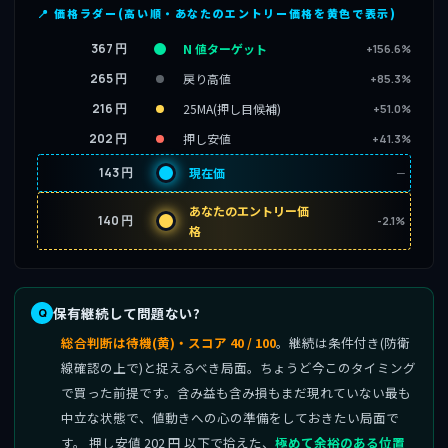
📍 価格ラダー(高い順・あなたのエントリー価格を黄色で表示)
367 円
N 値ターゲット
+156.6%
265 円
戻り高値
+85.3%
216 円
25MA(押し目候補)
+51.0%
202 円
押し安値
+41.3%
143 円
現在価
─
あなたのエントリー価
140 円
-2.1%
格
保有継続して問題ない?
総合判断は待機(黄)・スコア 40 / 100
。継続は条件付き(防衛
線確認の上で)と捉えるべき局面。ちょうど今このタイミング
で買った前提です。含み益も含み損もまだ現れていない最も
中立な状態で、値動きへの心の準備をしておきたい局面で
す。 押し安値 202 円 以下で拾えた、
極めて余裕のある位置