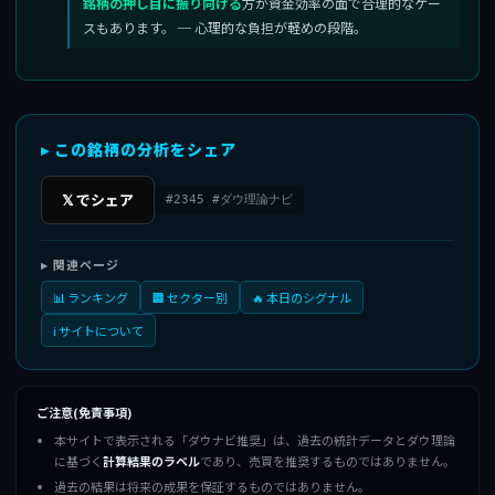
銘柄の押し目に振り向ける
方が資金効率の面で合理的なケー
スもあります。 ─ 心理的な負担が軽めの段階。
▸ この銘柄の分析をシェア
𝕏 でシェア
#2345 #ダウ理論ナビ
▸ 関連ページ
📊 ランキング
🏢 セクター別
🔥 本日のシグナル
ℹ️ サイトについて
ご注意(免責事項)
本サイトで表示される「ダウナビ推奨」は、過去の統計データとダウ理論
に基づく
計算結果のラベル
であり、売買を推奨するものではありません。
過去の結果は将来の成果を保証するものではありません。