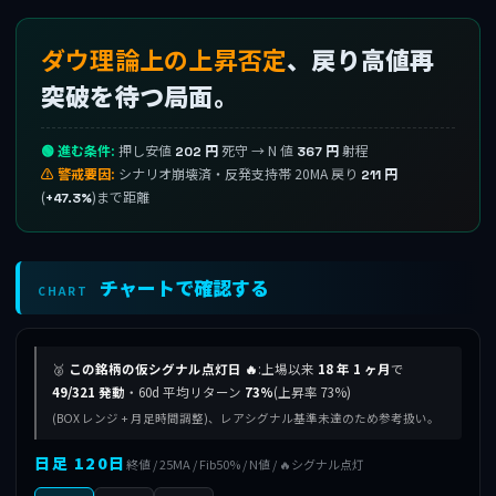
ダウ理論上の上昇否定
、戻り高値再
突破を待つ局面。
🟢 進む条件:
押し安値
死守 → N 値
射程
202 円
367 円
⚠ 警戒要因:
シナリオ崩壊済・反発支持帯 20MA 戻り
211 円
(
)まで距離
+47.3%
チャートで確認する
CHART
🥈
この銘柄の仮シグナル点灯日 🔥
:上場以来
18 年 1 ヶ月
で
49/321 発動
・60d 平均リターン
73%
(上昇率 73%)
(BOX レンジ + 月足時間調整)、レアシグナル基準未達のため参考扱い。
日足 120日
終値 / 25MA / Fib50% / N値 / 🔥シグナル点灯