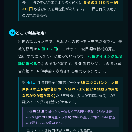
長 = 上昇の勢いが想定より強く続く)、
N 値の 1.618 倍 ─ 約
430 円
も視野に入る可能性があります。 ─ 押し目戻り完了
の流れに乗る形。
どこで利益確定?
利確の話はまだ先で、含み益への移行を見守る段階です。 機
械的節目は
N 値 367 円
(エリオット 3 波目標の機械的算出
値)。すでに大きく利が乗っているので、
利確タイミングを冷
静に選べる
余裕のある位置です。短期警戒シグナルの揃い具
合次第で、N 値手前で意識される展開もあり得ます。
もし、
N 値到達 + 出来高ピーク +
BB エクスパンション収
束(BB の上下幅が普段の 1.5 倍以下まで縮む = 値動きの異常
な広がりが落ち着く)
の「三役揃い(3 つが同時に揃う)」が利
確タイミングの典型シグナルです。
過去 18 年
で同セクター類似ピアのBB 4 倍超 + 25MA 乖離
+28% 超は
213 件
発生・うち
約 78%
が翌月以内に 25MA 付近
まで戻している傾向です。
─ エリオット 3 波目標が視界に開ける局面。