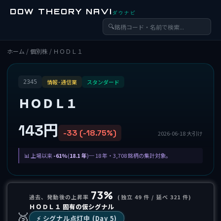
DOW THEORY NAVI
ダウナビ
🔍
ホーム
/
個別株
/ ＨＯＤＬ１
情報･通信業
スタンダード
2345
ＨＯＤＬ１
143円
-33 (-18.75%)
2026-06-18 大引け
上場以来
-61%
(
18.1 年
)─ 18 年・3,708 銘柄の集計対象。
73%
過去、発動後の上昇率
(独立 49 件 / 延べ 321 件)
ＨＯＤＬ１ 固有の仮シグナル
🥈
⚡️ シグナル点灯中 (Day 5)