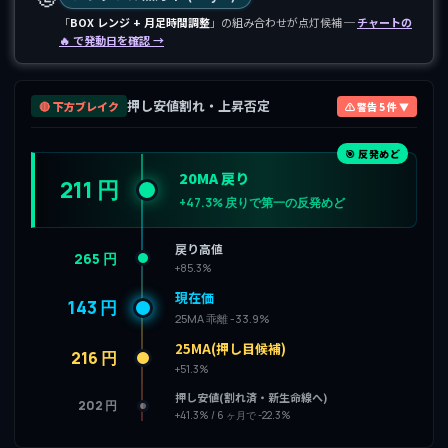
「
BOX レンジ + 月足時間調整
」の組み合わせが点灯候補 ─
チャートの
🔥 で発動日を確認 →
押し安値割れ・上昇否定
🔴 下方ブレイク
⚠ 警告 5 件 ▼
🎯 反発めど
20MA 戻り
211 円
+47.3% 戻りで第一の反発めど
戻り高値
265 円
+85.3%
現在価
143 円
25MA 乖離 -33.9%
25MA(押し目候補)
216 円
+51.3%
押し安値(割れ済・新生命線へ)
202 円
+41.3% / 6 ヶ月で -22.3%