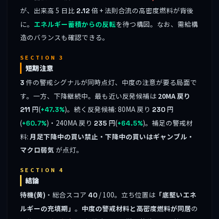
が、出来高 5 日比
倍 + 法則合流の高密度燃料が背後
2.12
に。
エネルギー蓄積からの反転
を待つ構図。なお、需給構
造のバランスも確認できる。
SECTION 3
短期注意
件の警戒シグナルが同時点灯、中度の注意が要る局面で
3
す。一方、下降継続中。最も近い反発候補は
20MA 戻り
円(
)。続く反発候補: 80MA 戻り
円
211
+47.3%
230
(
)・240MA 戻り
円(
)。補足の警戒材
+60.7%
235
+64.5%
料:
月足下降中の買い禁止・下降中の買いはギャンブル・
マクロ弱気
が点灯。
SECTION 4
結論
待機(黄)
・総合スコア
/ 100。立ち位置は
「底堅いエネ
40
ルギーの充填期」
。
中度の警戒材料と高密度燃料が同居
の