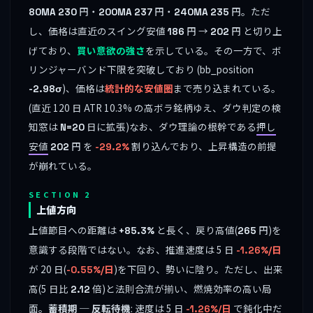
円・
円・
円。ただ
80MA
230
200MA
237
240MA
235
し、価格は直近のスイング安値
円 →
円 と切り上
186
202
げており、
買い意欲の強さ
を示している。その一方で、ボ
リンジャーバンド下限を突破しており (bb_position
)、価格は
統計的な安値圏
まで売り込まれている。
-2.98σ
(直近 120 日 ATR 10.3% の高ボラ銘柄ゆえ、ダウ判定の検
知窓は
日に拡張)なお、ダウ理論の根幹である
押し
N=20
安値
円 を
割り込んでおり、上昇構造の前提
202
-29.2%
が崩れている。
SECTION 2
上値方向
上値節目への距離は
と長く、戻り高値(
円)を
+85.3%
265
意識する段階ではない。なお、推進速度は 5 日
-1.26%/日
が 20 日(
)を下回り、勢いに陰り。ただし、出来
-0.55%/日
高(5 日比
倍)と法則合流が揃い、燃焼効率の高い局
2.12
面。
蓄積期 ─ 反転待機
: 速度は 5 日
で鈍化中だ
-1.26%/日