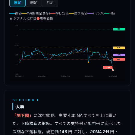
日足
週足
月足
終値
MA(期間足依存)
押し安値
戻り高値
Fib50%
N値
🔥 シグナル点灯日
●
現在価格
385
N値
332
279
戻高
226
F50%
🔥
押安
173
143円
120
2025-12-18
2026-02-03
2026-03-19
2026-05-07
2026-06-18
SECTION 1
大局
「地下圏」
に沈む銘柄。主要 4 本 MA すべてを上に置い
た、下降構造の継続。すべての支持帯が抵抗帯に変化した
深刻な下落状態。現在価
円 に対し、
円・
143
20MA
211