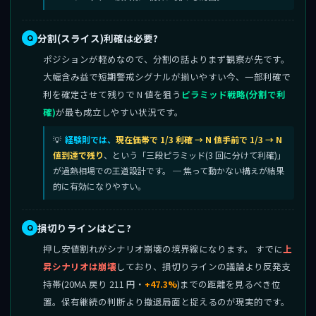
分割(スライス)利確は必要?
ポジションが軽めなので、分割の話よりまず観察が先です。
大幅含み益で短期警戒シグナルが揃いやすい今、一部利確で
利を確定させて残りで N 値を狙う
ピラミッド戦略(分割で利
確)
が最も成立しやすい状況です。
経験則では、
現在価帯で 1/3 利確 → N 値手前で 1/3 → N
値到達で残り
、という「三段ピラミッド(3 回に分けて利確)」
が過熱相場での王道設計です。 ─ 焦って動かない構えが結果
的に有効になりやすい。
損切りラインはどこ?
押し安値割れがシナリオ崩壊の境界線になります。 すでに
上
昇シナリオは崩壊
しており、損切りラインの議論より反発支
持帯(20MA 戻り 211 円・
+47.3%
)までの距離を見るべき位
置。保有継続の判断より撤退局面と捉えるのが現実的です。