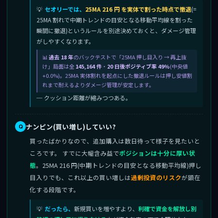
セオリーでは、
25MA 216 円 を実体で割った時点で撤退
(=
25MA 割れで中期トレンドの目安となる移動平均線を割った
瞬間に撤退)というルールを別途決めておくと、ダメージ管理
がしやすくなります。
過去 18 年
のバックテストで「25MA 押し目入り → 再上抜
け」局面は全
145,164 件
・
20 日後ポジティブ率 49%
(中央値
+0.0%)。25MA 実体割れを起点にした撤退ルールは押し安値割
れまで耐えるよりダメージ管理が安定します。
─ クッション距離が縮みつつある。
ナンピン(買い増し)していい?
買ったばかりなので、追加購入は数日待って様子を見たいと
ころです。 すでに大幅含み益で
ポジションは十分に厚い状
態
。25MA 216 円(中期トレンドの目安となる移動平均線)押し
目入りでも、これ以上の買い増しは
過剰投資のリスク
が顕在
化する段階です。
だったら、
新規買いを増やすより、
利確で資金を解放し別