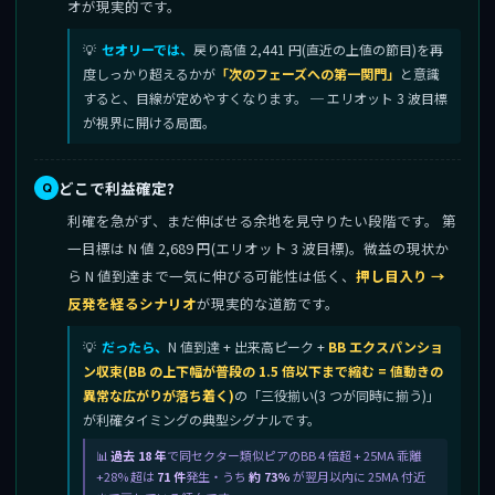
オが現実的です。
セオリーでは、
戻り高値 2,441 円(直近の上値の節目)を再
度しっかり超えるかが
「次のフェーズへの第一関門」
と意識
すると、目線が定めやすくなります。 ─ エリオット 3 波目標
が視界に開ける局面。
どこで利益確定?
利確を急がず、まだ伸ばせる余地を見守りたい段階です。 第
一目標は N 値 2,689 円(エリオット 3 波目標)。微益の現状か
ら N 値到達まで一気に伸びる可能性は低く、
押し目入り →
反発を経るシナリオ
が現実的な道筋です。
だったら、
N 値到達 + 出来高ピーク +
BB エクスパンショ
ン収束(BB の上下幅が普段の 1.5 倍以下まで縮む = 値動きの
異常な広がりが落ち着く)
の「三役揃い(3 つが同時に揃う)」
が利確タイミングの典型シグナルです。
過去 18 年
で同セクター類似ピアのBB 4 倍超 + 25MA 乖離
+28% 超は
71 件
発生・うち
約 73%
が翌月以内に 25MA 付近