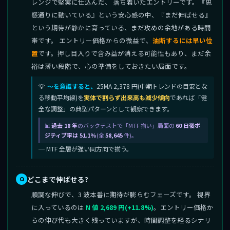
レンジで堅実に仕込んだ、 落ち着いたエントリーです。『思
惑通りに動いている』という安心感の中、『まだ伸ばせる』
という期待が静かに育っている、まだ攻めの余地がある時間
帯です。 エントリー価格からの微益で、
油断するには早い位
置
です。押し目入りで含み益が消える可能性もあり、まだ余
裕は薄い段階で、心の準備をしておきたい局面です。
〜を意識すると、
25MA 2,378 円(中期トレンドの目安とな
る移動平均線)を
実体で割らず出来高も減少傾向
であれば「健
全な調整」の典型パターンとして観察できます。
過去 18 年
のバックテストで「MTF 揃い」局面の
60 日後ポ
ジティブ率は 51.1%
(全
58,645
件)。
─ MTF 全層が強い同方向で揃う。
どこまで伸ばせる?
順調な伸びで、3 波本番に期待が膨らむフェーズです。 視界
に入っているのは
N 値 2,689 円(+11.8%)
。エントリー価格か
らの伸び代も大きく残っていますが、時間調整を経るシナリ