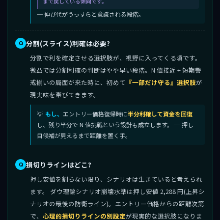
まで戻している傾向です。
─ 伸び代がうっすらと意識される段階。
分割(スライス)利確は必要?
分割で利を確定させる選択肢が、視野に入ってくる頃です。
微益では分割利確の判断はやや早い段階。N 値接近 + 短期警
戒揃いの局面が来た時に、初めて
『一部だけ守る』選択肢
が
現実味を帯びてきます。
もし、
エントリー価格復帰時に
半分利確して資金を回復
し、残り半分で N 値挑戦という設計も成立します。 ─ 押し
目候補が見えるまで距離を置く手。
損切りラインはどこ?
押し安値を割らない限り、シナリオは生きていると考えられ
ます。 ダウ理論シナリオ崩壊水準は押し安値 2,288 円(上昇シ
ナリオの最後の防衛ライン)。エントリー価格からの距離次第
で、
心理的損切りラインの別設定
が現実的な選択肢になりま