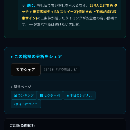
逆に、
押し目で買い増しを考えるなら、
25MA 2,378 円 タ
ッチ + 出来高減少 + BB スクイーズ(値動きの上下幅が縮む収
束サイン)
の三条件が揃ったタイミングが安全度の高い候補で
す。 ─ 軽率な判断は避けたい雰囲気。
▸ この銘柄の分析をシェア
𝕏 でシェア
#2429 #ダウ理論ナビ
▸ 関連ページ
📊 ランキング
🏢 セクター別
🔥 本日のシグナル
ℹ️ サイトについて
ご注意(免責事項)