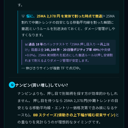
す。
仮に、
25MA 2,378 円 を実体で割った時点で撤退
(= 25MA
割れで中期トレンドの目安となる移動平均線を割った瞬間に
撤退)というルールを別途決めておくと、ダメージ管理がしや
すくなります。
過去 18 年
のバックテストで「25MA 押し目入り → 再上抜
け」局面は全
145,164 件
・
20 日後ポジティブ率 49%
(中央値
+0.0%)。25MA 実体割れを起点にした撤退ルールは押し安値割
れまで耐えるよりダメージ管理が安定します。
─ 伸びきりサインが複数 TF で点灯中。
ナンピン(買い増し)していい?
ナンピンよりも、押し目で別銘柄を探す方が効率的かもしれ
ません。 押し目を待つなら 25MA 2,378 円(中期トレンドの目
安となる移動平均線・エントリー価格次第で含み損になるケ
ースも)。
BB スクイーズ(値動きの上下幅が縮む収束サイン)
と
の重なりを見計らうのが理想的なタイミングです。