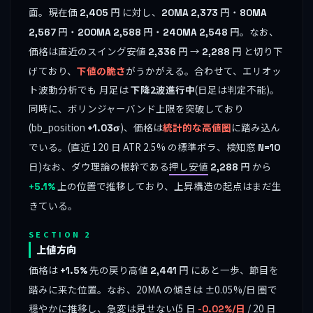
面。現在価
円 に対し、
円・
2,405
20MA
2,373
80MA
円・
円・
円。なお、
2,567
200MA
2,588
240MA
2,548
価格は直近のスイング安値
円 →
円 と切り下
2,336
2,288
げており、
下値の脆さ
がうかがえる。合わせて、エリオッ
ト波動分析でも 月足は
下降2波進行中
(日足は判定不能)。
同時に、ボリンジャーバンド上限を突破しており
(bb_position
)、価格は
統計的な高値圏
に踏み込ん
+1.03σ
でいる。(直近 120 日 ATR 2.5% の標準ボラ、検知窓
N=10
日)なお、ダウ理論の根幹である
押し安値
円 から
2,288
上の位置で推移しており、上昇構造の起点はまだ生
+5.1%
きている。
SECTION 2
上値方向
価格は
先の戻り高値
円 にあと一歩、節目を
+1.5%
2,441
踏みに来た位置。なお、20MA の傾きは ±0.05%/日 圏で
穏やかに推移し、急変は見せない(5 日
/ 20 日
-0.02%/日