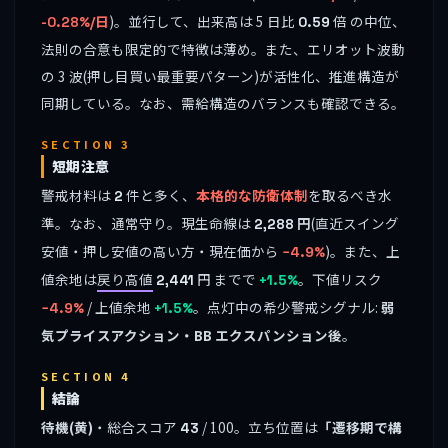
)。並行して、出来高は 5 日比
倍 の中位、
-0.28%/日
0.59
法則の合意も限定的で特徴は薄め。また、エリオット波動
の 3 波(押し目買い最重要パターン)が活性化、推進構造が
同期している。なお、需給構造のバランスも確認できる。
SECTION 3
短期注意
警戒材料は
件と多く、
本格的な防衛体制
を取るべき水
2
準。なお、通常守り。現生命線は
円
(直近スイング
2,288
安値・押し安値の高い方・現在価から
)。また、上
−4.9%
値余地は
戻り高値
円 までで
。下値リスク
2,441
+1.5%
/ 上値余地
。点灯中の希少警戒シグナル:
弱
−4.9%
+1.5%
気プライスアクション・BB エクスパンション後
。
SECTION 4
結論
待機(黄)
・総合スコア
/ 100。立ち位置は
「遷移期で構
43