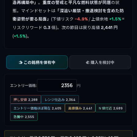
造再構築中」
。
重度の警戒と平凡な燃料状態が同居
の状
態。マインドセットは
「深追い厳禁・撤退検討を含めた防
衛姿勢が要る局面」
(下値リスク
/ 上値余地
=
−4.9%
+1.5%
リスクリワード
倍)。次の節目は戻り高値
円
0.3
2,441
(
)。
+1.5%
🫱 この銘柄を保有中
🫲 購入を検討中
エントリー価格:
円
押し安値
レンジ仕込み
2,288
2,364
エントリー価格ほぼ現在
高値掴み
N 値付近
2,405
2,441
2,689
急騰中
2,555