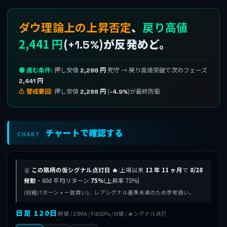
ダウ理論上の上昇否定
、
戻り高値
2,441 円
(
)が反発めど。
+1.5%
🟢 進む条件:
押し安値
死守 → 戻り高値突破で次のフェーズ
2,288 円
2,441 円
⚠ 警戒要因:
押し安値
(
)が最終防衛
2,288 円
-4.9%
チャートで確認する
CHART
🥈
この銘柄の仮シグナル点灯日 🔥
:上場以来
12 年 11 ヶ月
で
8/28
発動
・60d 平均リターン
75%
(上昇率 75%)
(収縮パターン + 一致買い)、レアシグナル基準未達のため参考扱い。
日足 120日
終値 / 25MA / Fib50% / N値 / 🔥シグナル点灯