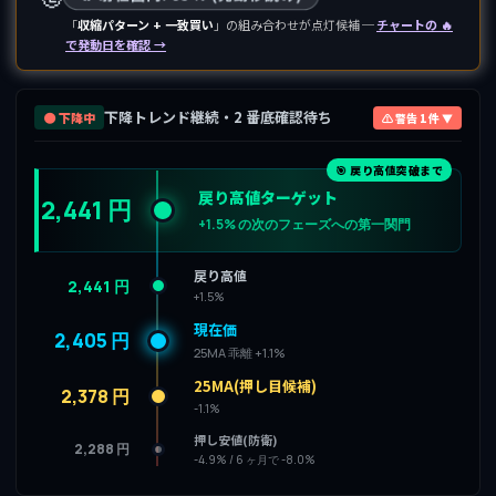
「
収縮パターン + 一致買い
」の組み合わせが点灯候補 ─
チャートの 🔥
で発動日を確認 →
下降トレンド継続・2 番底確認待ち
🟤 下降中
⚠ 警告 1 件 ▼
🎯 戻り高値突破まで
戻り高値ターゲット
2,441 円
+1.5% の次のフェーズへの第一関門
戻り高値
2,441 円
+1.5%
現在価
2,405 円
25MA 乖離 +1.1%
25MA(押し目候補)
2,378 円
-1.1%
押し安値(防衛)
2,288 円
-4.9% / 6 ヶ月で -8.0%