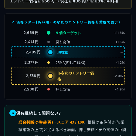
エントリー価格
→ 現在
/
(
)
2,356 円
2,405 円
+2.08%
+49 円
📍 価格ラダー(高い順・あなたのエントリー価格を黄色で表示)
2,689 円
N 値ターゲット
+11.8%
2,441 円
戻り高値
+1.5%
2,405 円
現在価
─
2,377 円
25MA(押し目候補)
-1.2%
あなたのエントリー価
2,356 円
-2.0%
格
2,288 円
押し安値
-4.9%
保有継続して問題ない?
総合判断は待機(黄)・スコア 43 / 100
。継続は条件付き(防衛
線確認の上で)と捉えるべき局面。押し安値と戻り高値の中間