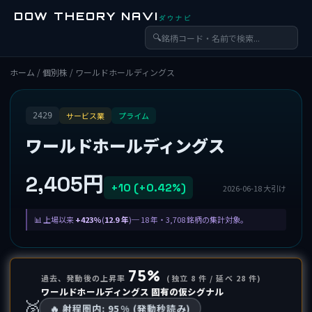
DOW THEORY NAVI
ダウナビ
🔍
ホーム
/
個別株
/ ワールドホールディングス
サービス業
プライム
2429
ワールドホールディングス
2,405円
+10 (+0.42%)
2026-06-18 大引け
上場以来
+423%
(
12.9 年
)─ 18 年・3,708 銘柄の集計対象。
75%
過去、発動後の上昇率
(独立 8 件 / 延べ 28 件)
ワールドホールディングス 固有の仮シグナル
🥈
🔥 射程圏内: 95% (発動秒読み)