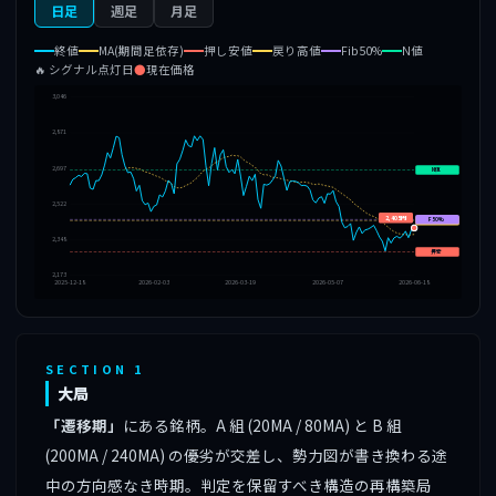
日足
週足
月足
終値
MA(期間足依存)
押し安値
戻り高値
Fib50%
N値
🔥 シグナル点灯日
●
現在価格
3,046
2,871
2,697
N値
2,522
2,405円
F50%
戻高
2,348
押安
2,173
2025-12-18
2026-02-03
2026-03-19
2026-05-07
2026-06-18
SECTION 1
大局
「遷移期」
にある銘柄。A 組 (20MA / 80MA) と B 組
(200MA / 240MA) の優劣が交差し、勢力図が書き換わる途
中の方向感なき時期。判定を保留すべき構造の再構築局