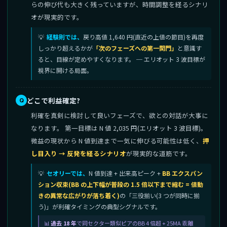
らの伸び代も大きく残っていますが、時間調整を経るシナリ
オが現実的です。
経験則では、
戻り高値 1,640 円(直近の上値の節目)を再度
しっかり超えるかが
「次のフェーズへの第一関門」
と意識す
ると、目線が定めやすくなります。 ─ エリオット 3 波目標が
視界に開ける局面。
どこで利益確定?
利確を真剣に検討して良いフェーズで、欲との対話が大事に
なります。 第一目標は N 値 2,035 円(エリオット 3 波目標)。
微益の現状から N 値到達まで一気に伸びる可能性は低く、
押
し目入り → 反発を経るシナリオ
が現実的な道筋です。
セオリーでは、
N 値到達 + 出来高ピーク +
BB エクスパン
ション収束(BB の上下幅が普段の 1.5 倍以下まで縮む = 値動
きの異常な広がりが落ち着く)
の「三役揃い(3 つが同時に揃
う)」が利確タイミングの典型シグナルです。
過去 18 年
で同セクター類似ピアのBB 4 倍超 + 25MA 乖離