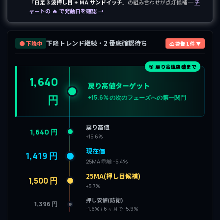
「
日足 3 波押し目 + MA サンドイッチ
」の組み合わせが点灯候補 ─
チ
ャートの 🔥 で発動日を確認 →
下降トレンド継続・2 番底確認待ち
🟤 下降中
⚠ 警告 1 件 ▼
🎯 戻り高値突破まで
1,640
戻り高値ターゲット
円
+15.6% の次のフェーズへの第一関門
戻り高値
1,640 円
+15.6%
現在価
1,419 円
25MA 乖離 -5.4%
25MA(押し目候補)
1,500 円
+5.7%
押し安値(防衛)
1,396 円
-1.6% / 6 ヶ月で -5.9%