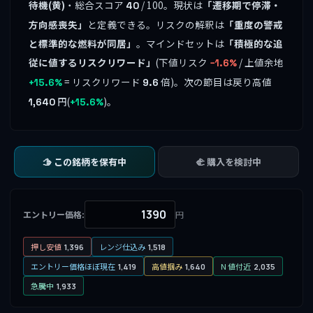
待機(黄)
・総合スコア
/ 100。現状は
「遷移期で停滞・
40
方向感喪失」
と定義できる。リスクの解釈は
「重度の警戒
と標準的な燃料が同居」
。マインドセットは
「積極的な追
従に値するリスクリワード」
(下値リスク
/ 上値余地
−1.6%
= リスクリワード
倍)。次の節目は戻り高値
+15.6%
9.6
円(
)。
1,640
+15.6%
🫱 この銘柄を保有中
🫲 購入を検討中
エントリー価格:
円
押し安値
レンジ仕込み
1,396
1,518
エントリー価格ほぼ現在
高値掴み
N 値付近
1,419
1,640
2,035
急騰中
1,933