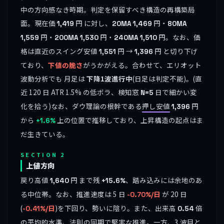
中の方向感なき時期。判定を保留すべき構造の再構築局
面。現在価
円 に対し、
円・
1,419
20MA
1,469
80MA
円・
円・
円。なお、価
1,559
200MA
1,530
240MA
1,510
格は直近のスイング安値
円 →
円 と切り下げ
1,551
1,396
ており、
下値の脆さ
がうかがえる。合わせて、エリオット
波動分析でも 月足は
下降1波進行中
(日足は判定不能)。(直
近 120 日 ATR 1.5% の低ボラ、検知窓
日で細かい変
N=5
化を拾う)なお、ダウ理論の根幹である
押し安値
円
1,396
から
上の位置で推移しており、上昇構造の起点はま
+1.6%
だ生きている。
SECTION 2
上値方向
戻り高値
円 まで残
、踏み込みには余地のあ
1,640
+15.6%
る中位帯。なお、推進速度は 5 日
が 20 日
-0.70%/日
(
)を下回り、勢いに陰り。また、出来高
倍
-0.41%/日
0.54
の平均的水準、法則の同期で堅実な推進。一方、3 波目と