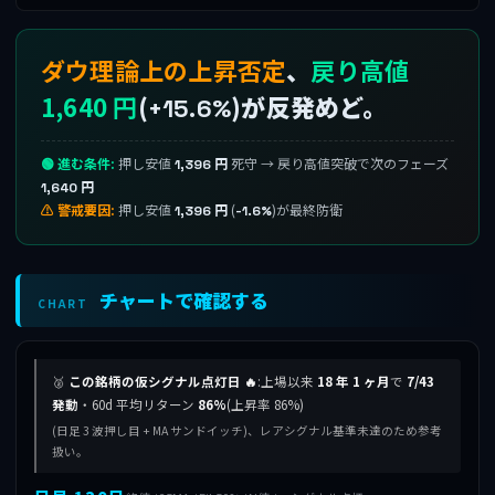
ダウ理論上の上昇否定
、
戻り高値
1,640 円
(
)が反発めど。
+15.6%
🟢 進む条件:
押し安値
死守 → 戻り高値突破で次のフェーズ
1,396 円
1,640 円
⚠ 警戒要因:
押し安値
(
)が最終防衛
1,396 円
-1.6%
チャートで確認する
CHART
🥈
この銘柄の仮シグナル点灯日 🔥
:上場以来
18 年 1 ヶ月
で
7/43
発動
・60d 平均リターン
86%
(上昇率 86%)
(日足 3 波押し目 + MA サンドイッチ)、レアシグナル基準未達のため参考
扱い。