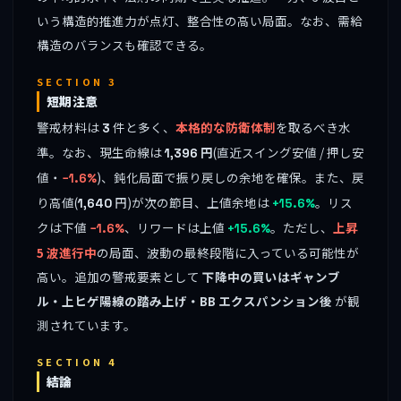
いう構造的推進力が点灯、整合性の高い局面。なお、需給
構造のバランスも確認できる。
SECTION 3
短期注意
警戒材料は
件と多く、
本格的な防衛体制
を取るべき水
3
準。なお、現生命線は
円
(直近スイング安値 / 押し安
1,396
値・
)、鈍化局面で振り戻しの余地を確保。また、戻
−1.6%
り高値(
円)が次の節目、上値余地は
。リス
1,640
+15.6%
クは下値
、リワードは上値
。ただし、
上昇
−1.6%
+15.6%
5 波進行中
の局面、波動の最終段階に入っている可能性が
高い。追加の警戒要素として
下降中の買いはギャンブ
ル・上ヒゲ陽線の踏み上げ・BB エクスパンション後
が観
測されています。
SECTION 4
結論