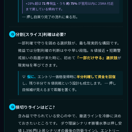
+28% 超は
71 件
発生・うち
約 75%
が翌月以内に 25MA 付近
まで戻している傾向です。
─ 押し目戻り完了の流れに乗る形。
分割(スライス)利確は必要?
一部利確で守りを固める選択肢が、最も現実的な構図です。
微益では分割利確の判断はやや早い段階。N 値接近 + 短期警
戒揃いの局面が来た時に、初めて
『一部だけ守る』選択肢
が
現実味を帯びてきます。
仮に、
エントリー価格復帰時に
半分利確して資金を回復
し、残り半分で N 値挑戦という設計も成立します。 ─ 押し
目候補が見えるまで距離を置く手。
損切りラインはどこ?
含み益で守られている安心の中で、撤退ラインを冷静に決め
ておきたいところです。 ダウ理論シナリオ崩壊水準は押し安
値 1,396 円(上昇シナリオの最後の防衛ライン)。エントリー