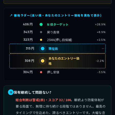
📍 価格ラダー(高い順・あなたのエントリー価格を黄色で表示)
406 円
N 値ターゲット
+28.9%
343 円
戻り高値
+8.9%
323 円
25MA(押し目候補)
+2.5%
315 円
現在価
─
あなたのエントリー価
308 円
-2.2%
格
304 円
押し安値
-3.5%
保有継続して問題ない?
総合判断は警戒(赤)・スコア 32 / 100
。継続より防衛体制が
要る局面で、無理に持ち続ける段階ではありません。最高の
タイミングで仕込めた、誇るべきエントリーです。大幅な含