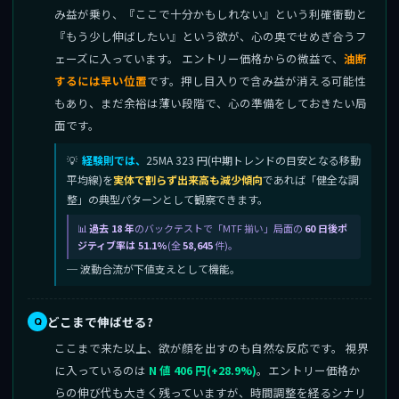
み益が乗り、『ここで十分かもしれない』という利確衝動と
『もう少し伸ばしたい』という欲が、心の奥でせめぎ合うフ
ェーズに入っています。 エントリー価格からの微益で、
油断
するには早い位置
です。押し目入りで含み益が消える可能性
もあり、まだ余裕は薄い段階で、心の準備をしておきたい局
面です。
経験則では、
25MA 323 円(中期トレンドの目安となる移動
平均線)を
実体で割らず出来高も減少傾向
であれば「健全な調
整」の典型パターンとして観察できます。
過去 18 年
のバックテストで「MTF 揃い」局面の
60 日後ポ
ジティブ率は 51.1%
(全
58,645
件)。
─ 波動合流が下値支えとして機能。
どこまで伸ばせる?
ここまで来た以上、欲が顔を出すのも自然な反応です。 視界
に入っているのは
N 値 406 円(+28.9%)
。エントリー価格か
らの伸び代も大きく残っていますが、時間調整を経るシナリ