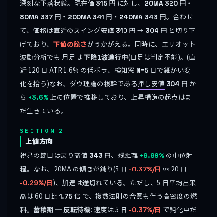
深刻な下落状態。現在価
円 に対し、
円・
315
20MA
320
円・
円・
円。合わせ
80MA
337
200MA
341
240MA
343
て、価格は直近のスイング安値
円 →
円 と切り下
310
304
げており、
下値の脆さ
がうかがえる。同時に、エリオット
波動分析でも 月足は
下降1波進行中
(日足は判定不能)。(直
近 120 日 ATR 1.6% の低ボラ、検知窓
日で細かい変
N=5
化を拾う)なお、ダウ理論の根幹である
押し安値
円 か
304
ら
上の位置で推移しており、上昇構造の起点はま
+3.6%
だ生きている。
SECTION 2
上値方向
視界の節目は戻り高値
円、残距離
の中位射
343
+8.89%
程。なお、20MA の傾きが鈍り(5 日
vs 20 日
-0.37%/日
)、加速は途切れている。ただし、5 日平均出来
-0.29%/日
高は 60 日比
倍 で、複数法則の合意も伴う高密度の燃
1.75
料。
蓄積期 ─ 反転待機
: 速度は 5 日
で鈍化中だ
-0.37%/日