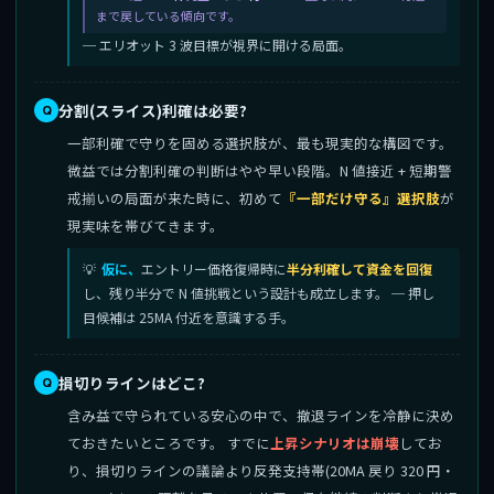
まで戻している傾向です。
─ エリオット 3 波目標が視界に開ける局面。
分割(スライス)利確は必要?
一部利確で守りを固める選択肢が、最も現実的な構図です。
微益では分割利確の判断はやや早い段階。N 値接近 + 短期警
戒揃いの局面が来た時に、初めて
『一部だけ守る』選択肢
が
現実味を帯びてきます。
仮に、
エントリー価格復帰時に
半分利確して資金を回復
し、残り半分で N 値挑戦という設計も成立します。 ─ 押し
目候補は 25MA 付近を意識する手。
損切りラインはどこ?
含み益で守られている安心の中で、撤退ラインを冷静に決め
ておきたいところです。 すでに
上昇シナリオは崩壊
してお
り、損切りラインの議論より反発支持帯(20MA 戻り 320 円・