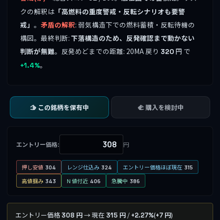
クの解釈は
「高燃料の重度警戒・反転シナリオも要警
戒」
。
矛盾の解釈
: 弱気構造下での燃料蓄積・反転待機の
構図。最終判断:
下落構造のため、反発確認まで動かない
判断が無難
。反発めどまでの距離: 20MA 戻り
円 で
320
。
+1.4%
🫱 この銘柄を保有中
🫲 購入を検討中
エントリー価格:
円
押し安値
レンジ仕込み
エントリー価格ほぼ現在
304
324
315
高値掴み
N 値付近
急騰中
343
406
386
エントリー価格
→ 現在
/
(
)
308 円
315 円
+2.27%
+7 円