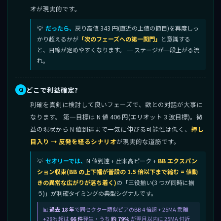
オが現実的です。
だったら、
戻り高値 343 円(直近の上値の節目)を再度しっ
かり超えるかが
「次のフェーズへの第一関門」
と意識する
と、目線が定めやすくなります。 ─ ステージが一段上がる流
れ。
どこで利益確定?
利確を真剣に検討して良いフェーズで、欲との対話が大事に
なります。 第一目標は N 値 406 円(エリオット 3 波目標)。微
益の現状から N 値到達まで一気に伸びる可能性は低く、
押し
目入り → 反発を経るシナリオ
が現実的な道筋です。
セオリーでは、
N 値到達 + 出来高ピーク +
BB エクスパン
ション収束(BB の上下幅が普段の 1.5 倍以下まで縮む = 値動
きの異常な広がりが落ち着く)
の「三役揃い(3 つが同時に揃
う)」が利確タイミングの典型シグナルです。
過去 18 年
で同セクター類似ピアのBB 4 倍超 + 25MA 乖離
+28% 超は
66 件
発生・うち
約 79%
が翌月以内に 25MA 付近