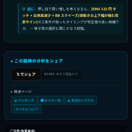
逆に、
押し目で買い増しを考えるなら、
25MA 323 円 タ
ッチ + 出来高減少 + BB スクイーズ(値動きの上下幅が縮む収
束サイン)
の三条件が揃ったタイミングが安全度の高い候補で
す。 ─ 様子見の選択も理にかなう段階。
▸ この銘柄の分析をシェア
𝕏 でシェア
#2464 #ダウ理論ナビ
▸ 関連ページ
📊 ランキング
🏢 セクター別
🔥 本日のシグナル
ℹ️ サイトについて
ご注意(免責事項)