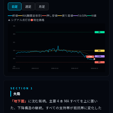
日足
週足
月足
終値
MA(期間足依存)
押し安値
戻り高値
Fib50%
N値
🔥 シグナル点灯日
●
現在価格
426
N値
398
371
343
戻高
F50%
315円
316
押安
288
2025-12-18
2026-02-03
2026-03-19
2026-05-07
2026-06-18
SECTION 1
大局
「地下圏」
に沈む銘柄。主要 4 本 MA すべてを上に置い
た、下降構造の継続。すべての支持帯が抵抗帯に変化した