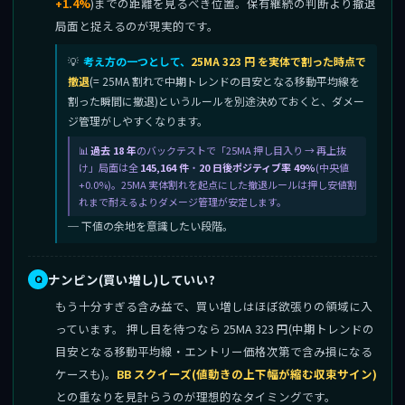
+1.4%
)までの距離を見るべき位置。保有継続の判断より撤退
局面と捉えるのが現実的です。
考え方の一つとして、
25MA 323 円 を実体で割った時点で
撤退
(= 25MA 割れで中期トレンドの目安となる移動平均線を
割った瞬間に撤退)というルールを別途決めておくと、ダメー
ジ管理がしやすくなります。
過去 18 年
のバックテストで「25MA 押し目入り → 再上抜
け」局面は全
145,164 件
・
20 日後ポジティブ率 49%
(中央値
+0.0%)。25MA 実体割れを起点にした撤退ルールは押し安値割
れまで耐えるよりダメージ管理が安定します。
─ 下値の余地を意識したい段階。
ナンピン(買い増し)していい?
もう十分すぎる含み益で、買い増しはほぼ欲張りの領域に入
っています。 押し目を待つなら 25MA 323 円(中期トレンドの
目安となる移動平均線・エントリー価格次第で含み損になる
ケースも)。
BB スクイーズ(値動きの上下幅が縮む収束サイン)
との重なりを見計らうのが理想的なタイミングです。