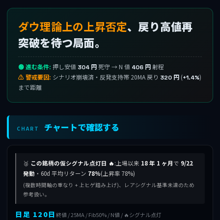
ダウ理論上の上昇否定
、戻り高値再
突破を待つ局面。
🟢 進む条件:
押し安値
死守 → N 値
射程
304 円
406 円
⚠ 警戒要因:
シナリオ崩壊済・反発支持帯 20MA 戻り
(
)
320 円
+1.4%
まで距離
チャートで確認する
CHART
🥈
この銘柄の仮シグナル点灯日 🔥
:上場以来
18 年 1 ヶ月
で
9/22
発動
・60d 平均リターン
78%
(上昇率 78%)
(複数時間軸の重なり + 上ヒゲ踏み上げ)、レアシグナル基準未達のため
参考扱い。
日足 120日
終値 / 25MA / Fib50% / N値 / 🔥シグナル点灯