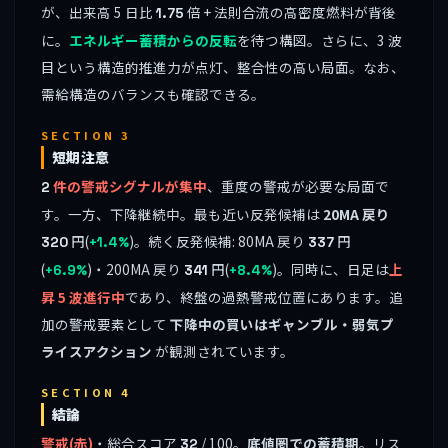
が、出来高 5 日比
倍 + 法則合流の高密度燃料が背後
1.75
に。
エネルギー蓄積からの反転
を待つ構図。さらに、3 波
目という構造的推進力が点灯、整合性の高い局面。なお、
需給構造のバランスも確認できる。
SECTION 3
短期注意
件の警戒シグナルが集中
、重度の警戒が必要な局面で
2
す。一方、下降継続中。最も近い反発候補は
20MA 戻り
円(
)。続く反発候補: 80MA 戻り
円
320
+1.4%
337
(
)・200MA 戻り
円(
)。同時に、日足は
上
+6.9%
341
+8.4%
昇 5 波進行中
であり、終盤の過熱警戒位置にあります。追
加の警戒要素として
下降中の買いはギャンブル・弱気プ
ライスアクション
が観測されています。
SECTION 4
結論
警戒(赤)
・総合スコア
/ 100。
底値圏での蓄積期
。リス
32