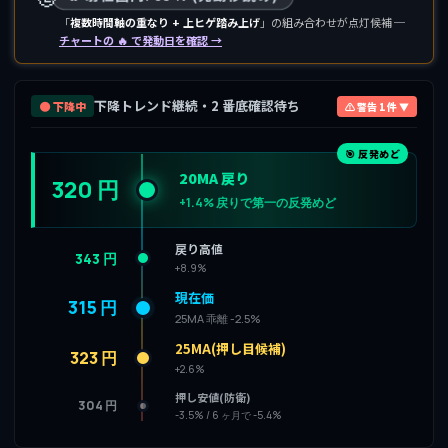
「
複数時間軸の重なり + 上ヒゲ踏み上げ
」の組み合わせが点灯候補 ─
チャートの 🔥 で発動日を確認 →
下降トレンド継続・2 番底確認待ち
🟤 下降中
⚠ 警告 1 件 ▼
🎯 反発めど
20MA 戻り
320 円
+1.4% 戻りで第一の反発めど
戻り高値
343 円
+8.9%
現在価
315 円
25MA 乖離 -2.5%
25MA(押し目候補)
323 円
+2.6%
押し安値(防衛)
304 円
-3.5% / 6 ヶ月で -5.4%