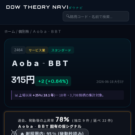
DOW THEORY NAVI
ダウナビ
🔍
ホーム
/
個別株
/ Ａｏｂａ‐ＢＢＴ
サービス業
スタンダード
2464
Ａｏｂａ‐ＢＢＴ
315円
+2 (+0.64%)
2026-06-18 大引け
上場以来
+25%
(
18.1 年
)─ 18 年・3,708 銘柄の集計対象。
78%
過去、発動後の上昇率
(独立 9 件 / 延べ 22 件)
Ａｏｂａ‐ＢＢＴ 固有の仮シグナル
🥈
🔥 射程圏内: 95% (発動秒読み)