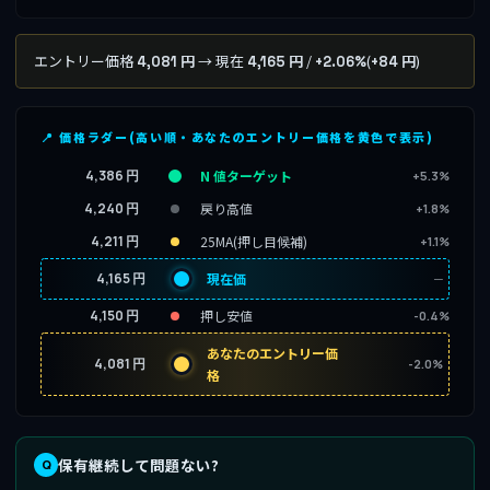
エントリー価格
→ 現在
/
(
)
4,081 円
4,165 円
+2.06%
+84 円
📍 価格ラダー(高い順・あなたのエントリー価格を黄色で表示)
4,386 円
N 値ターゲット
+5.3%
4,240 円
戻り高値
+1.8%
4,211 円
25MA(押し目候補)
+1.1%
4,165 円
現在価
─
4,150 円
押し安値
-0.4%
あなたのエントリー価
4,081 円
-2.0%
格
保有継続して問題ない?