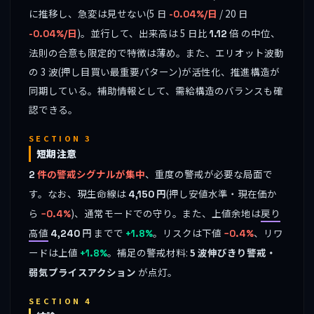
に推移し、急変は見せない(5 日
/ 20 日
-0.04%/日
)。並行して、出来高は 5 日比
倍 の中位、
-0.04%/日
1.12
法則の合意も限定的で特徴は薄め。また、エリオット波動
の 3 波(押し目買い最重要パターン)が活性化、推進構造が
同期している。補助情報として、需給構造のバランスも確
認できる。
SECTION 3
短期注意
件の警戒シグナルが集中
、重度の警戒が必要な局面で
2
す。なお、現生命線は
円
(押し安値水準・現在価か
4,150
ら
)、通常モードでの守り。また、上値余地は
戻り
−0.4%
高値
円 までで
。リスクは下値
、リワ
4,240
+1.8%
−0.4%
ードは上値
。補足の警戒材料:
5 波伸びきり警戒・
+1.8%
弱気プライスアクション
が点灯。
SECTION 4