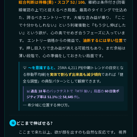
総合判断は待機(黄)・スコア 52 / 100
。継続は条件付き(防衛
線確認の上で)と捉えるべき局面。最高のタイミングで仕込め
た、誇るべきエントリーです。大幅な含み益が乗り、『ここ
で十分かもしれない』という利確衝動と『もう少し伸ばした
い』という欲が、心の奥でせめぎ合うフェーズに入っていま
す。 エントリー価格からの微益で、
油断するには早い位置
で
す。押し目入りで含み益が消える可能性もあり、まだ余裕は
薄い段階で、心の準備をしておきたい局面です。
〜を意識すると、
25MA 4,211 円(中期トレンドの目安とな
る移動平均線)を
実体で割らず出来高も減少傾向
であれば「健
全な調整」の典型パターンとして観察できます。
過去 18 年
のバックテストで「MTF 揃い」局面の
60 日後ポ
ジティブ率は 51.1%
(全
58,645
件)。
─ 希少域に位置する伸び方。
どこまで伸ばせる?
ここまで来た以上、欲が顔を出すのも自然な反応です。 視界