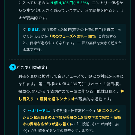
に入っているのは
N 値 4,386 円(+5.3%)
。エントリー価格か
らの伸び代も大きく残っていますが、時間調整を経るシナリ
オが現実的です。
例えば、
戻り高値 4,240 円(直近の上値の節目)を再度しっ
かり超えるかが
「次のフェーズへの第一関門」
と意識する
と、目線が定めやすくなります。 ─ 戻り高値を大きく超えた
水準で推移。
どこで利益確定?
利確を真剣に検討して良いフェーズで、欲との対話が大事に
なります。 第一目標は N 値 4,386 円(エリオット 3 波目標)。
微益の現状から N 値到達まで一気に伸びる可能性は低く、
押
し目入り → 反発を経るシナリオ
が現実的な道筋です。
セオリーでは、
N 値到達 + 出来高ピーク +
BB エクスパン
ション収束(BB の上下幅が普段の 1.5 倍以下まで縮む = 値動
きの異常な広がりが落ち着く)
の「三役揃い(3 つが同時に揃
う)」が利確タイミングの典型シグナルです。