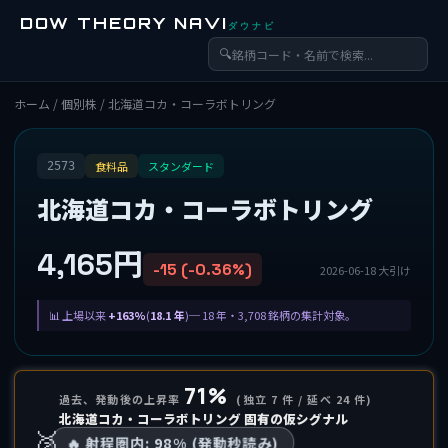
DOW THEORY NAVI
ダウナビ
🔍
ホーム
/
個別株
/ 北海道コカ・コーラボトリング
食料品
スタンダード
2573
北海道コカ・コーラボトリング
4,165円
-15 (-0.36%)
2026-06-18 大引け
上場以来
+163%
(
18.1 年
)─ 18 年・3,708 銘柄の集計対象。
71%
過去、発動後の上昇率
(独立 7 件 / 延べ 24 件)
北海道コカ・コーラボトリング 固有の仮シグナル
🥈
🔥 射程圏内: 98% (発動秒読み)