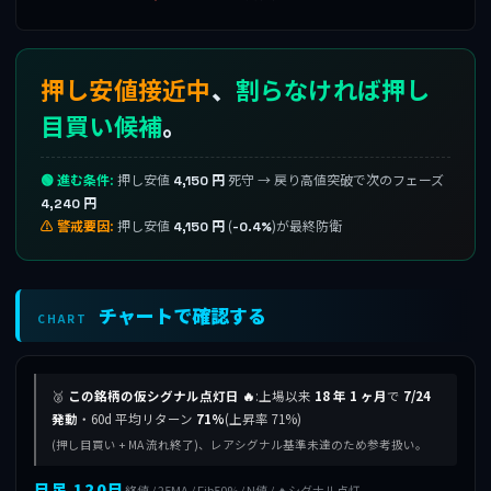
押し安値接近中
、
割らなければ押し
目買い候補
。
🟢 進む条件:
押し安値
死守 → 戻り高値突破で次のフェーズ
4,150 円
4,240 円
⚠ 警戒要因:
押し安値
(
)が最終防衛
4,150 円
-0.4%
チャートで確認する
CHART
🥈
この銘柄の仮シグナル点灯日 🔥
:上場以来
18 年 1 ヶ月
で
7/24
発動
・60d 平均リターン
71%
(上昇率 71%)
(押し目買い + MA 流れ終了)、レアシグナル基準未達のため参考扱い。
日足 120日
終値 / 25MA / Fib50% / N値 / 🔥シグナル点灯