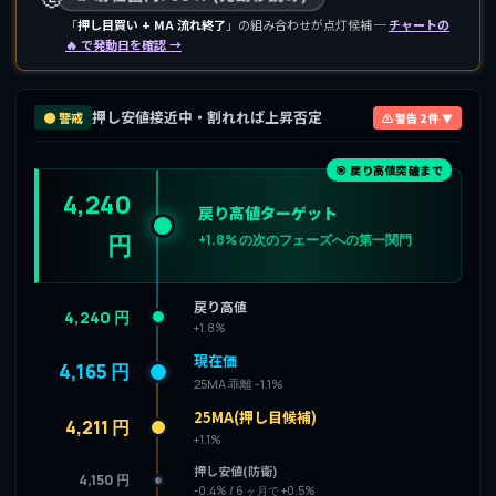
「
押し目買い + MA 流れ終了
」の組み合わせが点灯候補 ─
チャートの
🔥 で発動日を確認 →
押し安値接近中・割れれば上昇否定
🟠 警戒
⚠ 警告 2 件 ▼
🎯 戻り高値突破まで
4,240
戻り高値ターゲット
円
+1.8% の次のフェーズへの第一関門
戻り高値
4,240 円
+1.8%
現在価
4,165 円
25MA 乖離 -1.1%
25MA(押し目候補)
4,211 円
+1.1%
押し安値(防衛)
4,150 円
-0.4% / 6 ヶ月で +0.5%