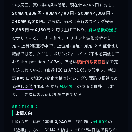
いる局面。買い場の探索段階。現在価
円 に対し、
4,165
円・
円・
円・
20MA
4,209
80MA
4,186
200MA
4,006
円。さらに、価格は直近のスイング安値
240MA
3,910
円 →
円 と切り上げており、
買い意欲の強さ
3,965
4,150
を示している。これに加え、エリオット波動分析でも 日
足は
上昇2波進行中
で、上位足 (週足・月足) との整合性も
確認できる。ただし、ボリンジャーバンド下限を突破して
おり (bb_position
)、価格は
統計的な安値圏
まで売
-1.27σ
り込まれている。(直近 120 日 ATR 1.0% の低ボラ、検知
窓
日で細かい変化を拾う)なお、ダウ理論の根幹であ
N=5
る
押し安値
円 から
上の位置で推移してお
4,150
+0.4%
り、上昇構造の起点はまだ生きている。
SECTION 2
上値方向
目前の節目は戻り高値
円、残距離は
の
4,240
+1.80%
「近接」
。なお、20MA の傾きは ±0.05%/日 圏で穏やか