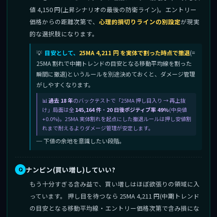
値 4,150 円(上昇シナリオの最後の防衛ライン)。エントリー
価格からの距離次第で、
心理的損切りラインの別設定
が現実
的な選択肢になります。
目安として、
25MA 4,211 円 を実体で割った時点で撤退
(=
25MA 割れで中期トレンドの目安となる移動平均線を割った
瞬間に撤退)というルールを別途決めておくと、ダメージ管理
がしやすくなります。
過去 18 年
のバックテストで「25MA 押し目入り → 再上抜
け」局面は全
145,164 件
・
20 日後ポジティブ率 49%
(中央値
+0.0%)。25MA 実体割れを起点にした撤退ルールは押し安値割
れまで耐えるよりダメージ管理が安定します。
─ 下値の余地を意識したい段階。
ナンピン(買い増し)していい?
もう十分すぎる含み益で、買い増しはほぼ欲張りの領域に入
っています。 押し目を待つなら 25MA 4,211 円(中期トレンド
の目安となる移動平均線・エントリー価格次第で含み損にな