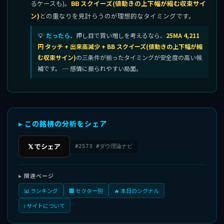
るケースも)。
BB スクイーズ(値動きの上下幅が縮む収束サイ
ン)
との重なりを見計らうのが理想的なタイミングです。
だったら、
押し目で買い増しを考えるなら、
25MA 4,211
円 タッチ + 出来高減少 + BB スクイーズ(値動きの上下幅が縮
む収束サイン)
の三条件が揃ったタイミングが安全度の高い候
補です。 ─ 感情に振られやすい局面。
▸ この銘柄の分析をシェア
𝕏 でシェア
#2573 #ダウ理論ナビ
▸ 関連ページ
📊 ランキング
🏢 セクター別
🔥 本日のシグナル
ℹ️ サイトについて