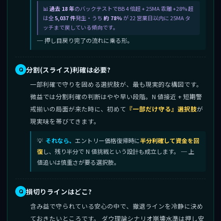
過去 18 年
のバックテストでBB 4 倍超 + 25MA 乖離 +28% 超
は全
5,037 件
発生・うち
約 78%
が 22 営業日以内に 25MA タ
ッチまで戻している傾向です。
─ 押し目戻り完了の流れに乗る形。
分割(スライス)利確は必要?
一部利確で守りを固める選択肢が、最も現実的な構図です。
微益では分割利確の判断はやや早い段階。N 値接近 + 短期警
戒揃いの局面が来た時に、初めて
『一部だけ守る』選択肢
が
現実味を帯びてきます。
それなら、
エントリー価格復帰時に
半分利確して資金を回
復
し、残り半分で N 値挑戦という設計も成立します。 ─ 上
値追いは慎重さが要る選択肢。
損切りラインはどこ?
含み益で守られている安心の中で、撤退ラインを冷静に決め
ておきたいところです。 ダウ理論シナリオ崩壊水準は押し安