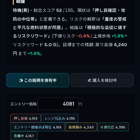
結論
待機(黄)
・総合スコア
/ 100。現状は
「押し目確認・攻
52
防の中位帯」
と定義できる。リスクの解釈は
「重度の警戒
と平凡な燃料状態が同居」
。結論は
「積極的な追従に値す
るリスクリワード」
(下値リスク
/ 上値余地
=
−0.4%
+1.8%
リスクリワード
倍)。目標までの残額: 戻り高値
5.0
4,240
円 まで
。
+1.8%
🫱 この銘柄を保有中
🫲 購入を検討中
エントリー価格:
円
押し安値
レンジ仕込み
4,150
4,195
エントリー価格ほぼ現在
高値掴み
N 値付近
4,165
4,240
4,386
急騰中
4,167