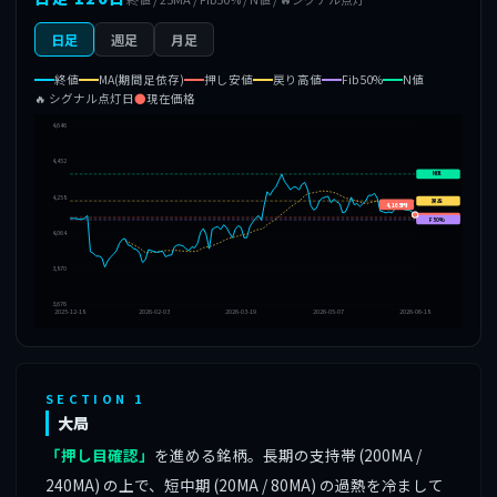
日足
週足
月足
終値
MA(期間足依存)
押し安値
戻り高値
Fib50%
N値
🔥 シグナル点灯日
●
現在価格
4,646
4,452
N値
4,258
戻高
4,165円
押安
F50%
4,064
3,870
3,676
2025-12-18
2026-02-03
2026-03-19
2026-05-07
2026-06-18
SECTION 1
大局
「押し目確認」
を進める銘柄。長期の支持帯 (200MA /
240MA) の上で、短中期 (20MA / 80MA) の過熱を冷まして