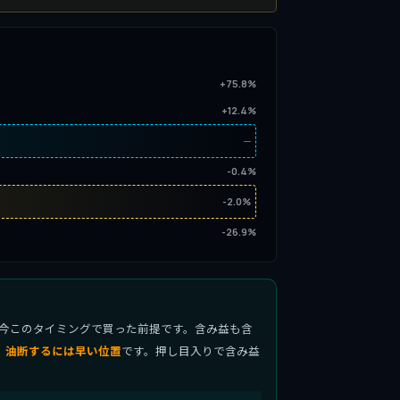
+75.8%
+12.4%
─
-0.4%
-2.0%
-26.9%
今このタイミングで買った前提です。含み益も含
、
油断するには早い位置
です。押し目入りで含み益