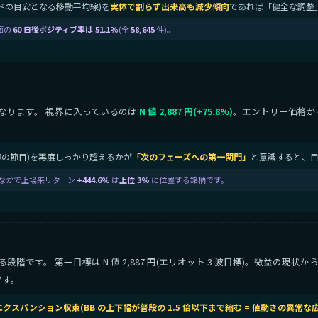
トレンドの目安となる移動平均線)を
実体で割らず出来高も減少傾向
であれば「健全な調整
面の
60 日後ポジティブ率は 51.1%
(全
58,645
件)。
なります。 視界に入っているのは
N 値 2,887 円(+75.8%)
。エントリー価格か
の上値の節目)を再度しっかり超えるかが
「次のフェーズへの第一関門」
と意識すると、
)のなかで上場来リターン
+444.6%
は
上位 3%
に位置する銘柄です。
です。 第一目標は N 値 2,887 円(エリオット 3 波目標)。微益の現状
です。
 エクスパンション収束(BB の上下幅が普段の 1.5 倍以下まで縮む = 値動きの異常