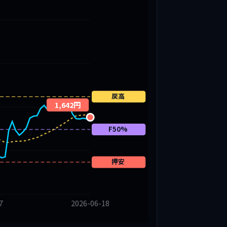
戻高
1,642円
F50%
押安
7
2026-06-18