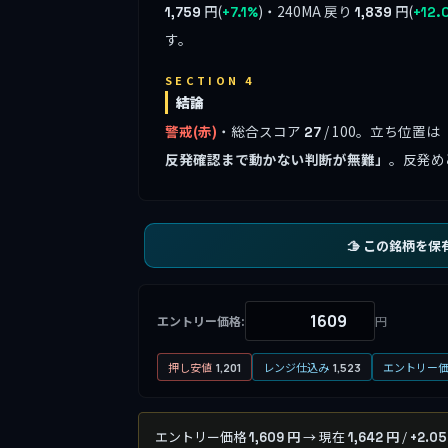
円(
)・240MA 戻り
円(
1,759
+7.1%
1,839
+12.
す。
SECTION 4
結論
警戒(赤)
・総合スコア
/ 100。立ち位置は
27
反発確認まで動かない判断が無難」
。反発めど
🫱 この銘柄を保
エントリー価格:
円
押し安値
レンジ仕込み
エントリー
1,201
1,523
エントリー価格
→ 現在
/
1,609 円
1,642 円
+2.0