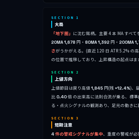
SECTION 1
大局
「地下圏」
に沈む銘柄。主要 4 本 MA 
円・
円・
20MA
1,678
80MA
1,392
200MA
1
さ
がうかがえる。(直近 120 日 ATR 5.
の位置で推移しており、上昇構造の起点はま
SECTION 2
上値方向
上値節目は戻り高値
円(残
)、
1,845
+12.4%
比
倍 の出来高に法則合流が乗る、標準
0.40
る・点火シグナルの観測あり、足元の動きに
SECTION 3
短期注意
件の警戒シグナルが集中
、重度の警戒が必
4