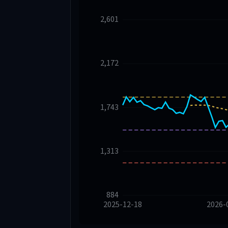
2,601
2,172
1,743
1,313
884
2025-12-18
2026-