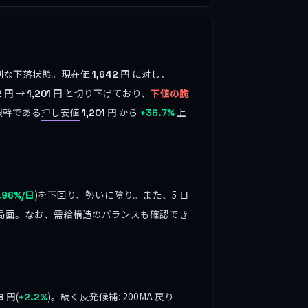
深刻な下落状態。現在価
円 に対し、
1,642
円 →
円 と切り下げており、
下値の脆
2
1,201
根幹である
押し安値
円 から
上
1,201
+36.7%
)を下回り、勢いに陰り。また、5 日
.96%/日
い局面。なお、需給構造のバランスも確認でき
円(
)。続く反発候補: 200MA 戻り
8
+2.2%