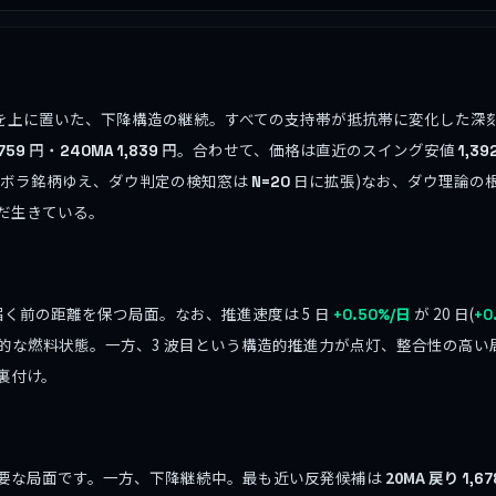
すべてを上に置いた、下降構造の継続。すべての支持帯が抵抗帯に変化した
円・
円。合わせて、価格は直近のスイング安値
,759
240MA
1,839
1,39
2% の高ボラ銘柄ゆえ、ダウ判定の検知窓は
日に拡張)なお、ダウ理論の
N=20
だ生きている。
届く前の距離を保つ局面。なお、推進速度は 5 日
が 20 日(
+0.50%/日
+0
的な燃料状態。一方、3 波目という構造的推進力が点灯、整合性の高
裏付け。
要な局面です。一方、下降継続中。最も近い反発候補は
20MA 戻り
1,67