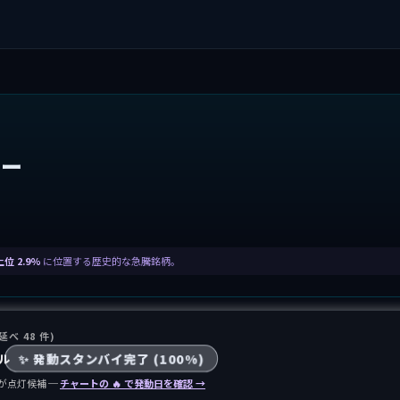
ニー
上位 2.9%
に位置する歴史的な急騰銘柄。
 延べ 48 件)
ル
✨ 発動スタンバイ完了 (100%)
が点灯候補 ─
チャートの 🔥 で発動日を確認 →