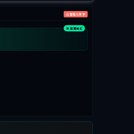
⚠ 警告 1 件 ▼
🎯 反発めど