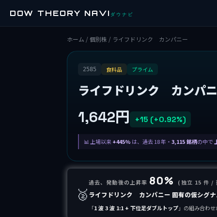
DOW THEORY NAVI
ダウナビ
ホーム
/
個別株
/ ライフドリンク カンパニー
食料品
プライム
2585
ライフドリンク カンパ
1,642円
+15 (+0.92%)
上場以来
+445%
は、過去 18 年・
3,115 銘柄
の中で
80%
過去、発動後の上昇率
(独立 15 件 /
🥈
ライフドリンク カンパニー 固有の仮シグナ
「
1 波 3 波 1:1 + 下位足ダブルトップ
」の組み合わせ