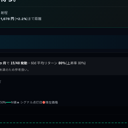
射程
り
(
)まで距離
1,678 円
+2.2%
 ヶ月
で
15/48 発動
・60d 平均リターン
80%
(上昇率 80%)
ル基準未達のため参考扱い。
灯
b50%
N値
🔥 シグナル点灯日
●
現在価格