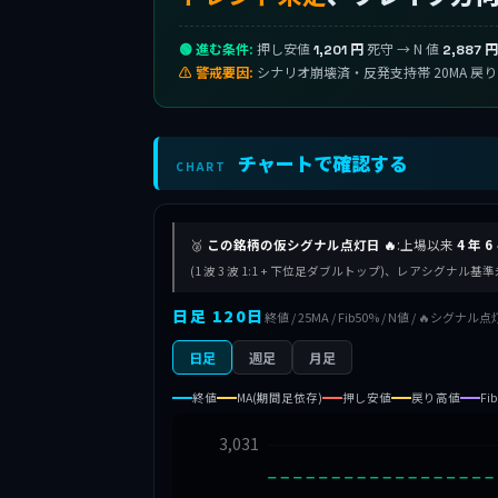
🟢 進む条件:
押し安値
死守 → N 値
1,201 円
2,887 円
⚠ 警戒要因:
シナリオ崩壊済・反発支持帯 20MA 戻
チャートで確認する
CHART
🥈
この銘柄の仮シグナル点灯日 🔥
:上場以来
4 年 6
(1 波 3 波 1:1 + 下位足ダブルトップ)、レアシグナ
日足 120日
終値 / 25MA / Fib50% / N値 / 🔥シグナル点
日足
週足
月足
終値
MA(期間足依存)
押し安値
戻り高値
Fi
3,031