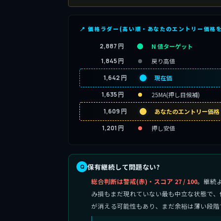
📍 価格ラダー(高い順・あなたのエントリー価格
2,887 円
N 値ターゲット
1,845 円
戻り高値
1,642 円
現在価
1,635 円
25MA(押し目候補)
1,609 円
あなたのエントリー価格
1,201 円
押し安値
保有継続して問題ない?
総合判断は警戒(赤)・スコア 27 / 100
。継続
み損もまだ現れていない最も中立な状態で、
が消える可能性もあり、まだ余裕は薄い段階