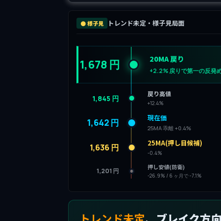
トレンド未定・様子見局面
⚫ 様子見
20MA 戻り
1,678 円
+2.2% 戻りで第一の反発
戻り高値
1,845 円
+12.4%
現在価
1,642 円
25MA 乖離 +0.4%
25MA(押し目候補)
1,636 円
-0.4%
押し安値(防衛)
1,201 円
-26.9% / 6 ヶ月で -7.1%
トレンド未定
、ブレイク方