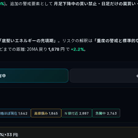
)。追加の警戒要素として
月足下降中の買い禁止・日足だけの罠買い
0%
「底堅いエネルギーの充填期」
。リスクの解釈は
「重度の警戒と標準的
までの距離: 20MA 戻り
円 で
。
1,678
+2.2%
有中
価格ほぼ現在
高値掴み
N 値付近
急騰中
1,642
1,845
2,887
2,743
(
)
5%
+33 円