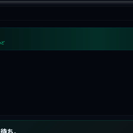
めど
向待ち。