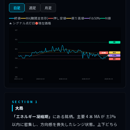
日足
週足
月足
終値
MA(期間足依存)
押し安値
戻り高値
Fib50%
N値
🔥 シグナル点灯日
●
現在価格
437
421
N値
405
戻高
394円
F50%
388
押安
372
356
2025-12-18
2026-02-03
2026-03-19
2026-05-07
2026-06-18
SECTION 1
大局
「エネルギー凝縮期」
にある銘柄。主要 4 本 MA が ±3%
以内に密集し、方向感を喪失したレンジ状態。上下どちら