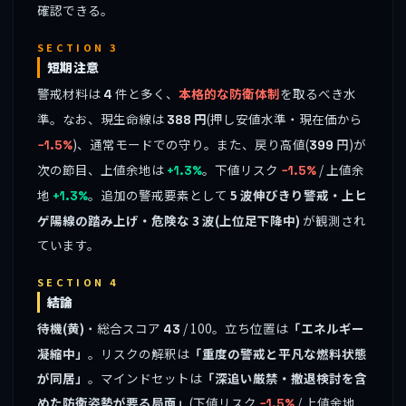
確認できる。
SECTION 3
短期注意
警戒材料は
件と多く、
本格的な防衛体制
を取るべき水
4
準。なお、現生命線は
円
(押し安値水準・現在価から
388
)、通常モードでの守り。また、戻り高値(
円)が
−1.5%
399
次の節目、上値余地は
。下値リスク
/ 上値余
+1.3%
−1.5%
地
。追加の警戒要素として
5 波伸びきり警戒・上ヒ
+1.3%
ゲ陽線の踏み上げ・危険な 3 波(上位足下降中)
が観測され
ています。
SECTION 4
結論
待機(黄)
・総合スコア
/ 100。立ち位置は
「エネルギー
43
凝縮中」
。リスクの解釈は
「重度の警戒と平凡な燃料状態
が同居」
。マインドセットは
「深追い厳禁・撤退検討を含
めた防衛姿勢が要る局面」
(下値リスク
/ 上値余地
−1.5%