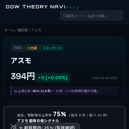
DOW THEORY NAVI
ダウナビ
🔍
ホーム
/
個別株
/ アスモ
小売業
スタンダード
2654
アスモ
394円
+0 (+0.00%)
2026-06-18 大引け
上場以来
-45%
(
12.9 年
)─ 18 年・3,708 銘柄の集計対象。
75%
過去、発動後の上昇率
(独立 8 件 / 延べ 32 件)
アスモ 固有の仮シグナル
🥈
✨ 射程圏内: 25% (監視継続)