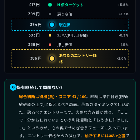
417 円
N 値ターゲット
+5.8%
399 円
戻り高値
+1.3%
394 円
現在価
─
393 円
25MA(押し目候補)
-0.3%
388 円
押し安値
-1.5%
あなたのエントリー価
386 円
-2.0%
格
保有継続して問題ない?
総合判断は待機(黄)・スコア 43 / 100
。継続は条件付き(防衛
線確認の上で)と捉えるべき局面。最高のタイミングで仕込め
た、誇るべきエントリーです。大幅な含み益が乗り、『ここ
で十分かもしれない』という利確衝動と『もう少し伸ばした
い』という欲が、心の奥でせめぎ合うフェーズに入っていま
す。 エントリー価格からの微益で、
油断するには早い位置
で