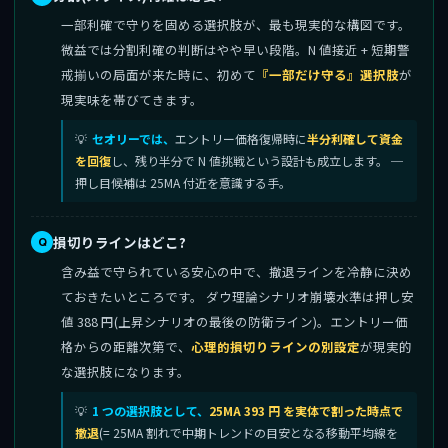
一部利確で守りを固める選択肢が、最も現実的な構図です。
微益では分割利確の判断はやや早い段階。N 値接近 + 短期警
戒揃いの局面が来た時に、初めて
『一部だけ守る』選択肢
が
現実味を帯びてきます。
セオリーでは、
エントリー価格復帰時に
半分利確して資金
を回復
し、残り半分で N 値挑戦という設計も成立します。 ─
押し目候補は 25MA 付近を意識する手。
損切りラインはどこ?
含み益で守られている安心の中で、撤退ラインを冷静に決め
ておきたいところです。 ダウ理論シナリオ崩壊水準は押し安
値 388 円(上昇シナリオの最後の防衛ライン)。エントリー価
格からの距離次第で、
心理的損切りラインの別設定
が現実的
な選択肢になります。
1 つの選択肢として、
25MA 393 円 を実体で割った時点で
撤退
(= 25MA 割れで中期トレンドの目安となる移動平均線を