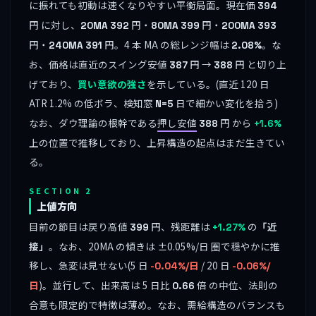
に振れても初動は速くなりやすい平衡局面。現在価
394
円 に対し、
円・
円・
20MA
392
80MA
399
200MA
393
円・
円。4 本 MA の総レンジ幅は
。な
240MA
391
2.08%
お、価格は直近のスイング安値
円 →
円 と切り上
387
388
げており、
買い意欲の強さ
を示している。(直近 120 日
ATR 1.2% の低ボラ、検知窓
日で細かい変化を拾う)
N=5
なお、ダウ理論の根幹である
押し安値
円 から
388
+1.6%
上の位置で推移しており、上昇構造の起点はまだ生きてい
る。
SECTION 2
上値方向
目前の節目は戻り高値
円、残距離は
の
「近
399
+1.27%
接」
。なお、20MA の傾きは ±0.05%/日 圏で穏やかに推
移し、急変は見せない(5 日
/ 20 日
-0.04%/日
-0.06%/
)。並行して、出来高は 5 日比
倍 の中位、法則の
日
0.66
合意も限定的で特徴は薄め。なお、需給構造のバランスも