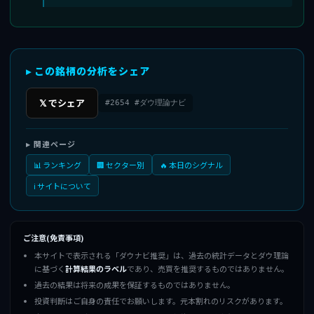
▸ この銘柄の分析をシェア
𝕏 でシェア
#2654 #ダウ理論ナビ
▸ 関連ページ
📊 ランキング
🏢 セクター別
🔥 本日のシグナル
ℹ️ サイトについて
ご注意(免責事項)
本サイトで表示される「ダウナビ推奨」は、過去の統計データとダウ理論
に基づく
計算結果のラベル
であり、売買を推奨するものではありません。
過去の結果は将来の成果を保証するものではありません。
投資判断はご自身の責任でお願いします。元本割れのリスクがあります。