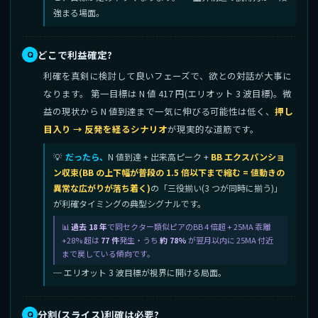
強まる場面。
どこで利益確定?
利確を真剣に検討して良いフェーズで、欲との対話が大事に
なります。 第一目標は N 値 417 円(エリオット 3 波目標)。微
益の現状から N 値到達まで一気に伸びる可能性は低く、
押し
目入り → 反発を経るシナリオ
が現実的な道筋です。
だったら、
N 値到達 + 出来高ピーク +
BB エクスパンショ
ン収束(BB の上下幅が普段の 1.5 倍以下まで縮む = 値動きの
異常な広がりが落ち着く)
の「三役揃い(3 つが同時に揃う)」
が利確タイミングの典型シグナルです。
過去 18 年
で同セクター類似ピアのBB 4 倍超 + 25MA 乖離
+28% 超は
77 件
発生・うち
約 78%
が翌月以内に 25MA 付近
まで戻している傾向です。
─ エリオット 3 波目標が視界に開ける局面。
分割(スライス)利確は必要?