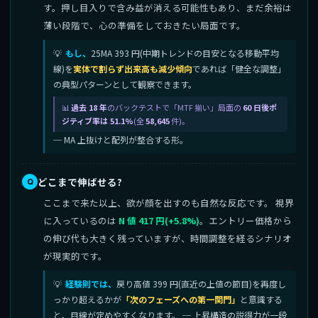
す。押し目入りで含み益が消える可能性もあり、まだ余裕は
薄い段階で、心の準備をしておきたい局面です。
もし、
25MA 393 円(中期トレンドの目安となる移動平均
線)を
実体で割らず出来高も減少傾向
であれば「健全な調整」
の典型パターンとして観察できます。
過去 18 年
のバックテストで「MTF 揃い」局面の
60 日後ポ
ジティブ率は 51.1%
(全
58,645
件)。
─ MA 上抜けと配列が整合する形。
どこまで伸ばせる?
ここまで来た以上、欲が顔を出すのも自然な反応です。 視界
に入っているのは
N 値 417 円(+5.8%)
。エントリー価格から
の伸び代も大きく残っていますが、時間調整を経るシナリオ
が現実的です。
経験則では、
戻り高値 399 円(直近の上値の節目)を再度し
っかり超えるかが
「次のフェーズへの第一関門」
と意識する
と、目線が定めやすくなります。 ─ 上昇構造の説得力が一段