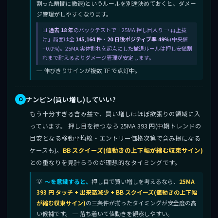
割った瞬間に撤退)というルールを別途決めておくと、ダメー
ジ管理がしやすくなります。
過去 18 年
のバックテストで「25MA 押し目入り → 再上抜
け」局面は全
145,164 件
・
20 日後ポジティブ率 49%
(中央値
+0.0%)。25MA 実体割れを起点にした撤退ルールは押し安値割
れまで耐えるよりダメージ管理が安定します。
─ 伸びきりサインが複数 TF で点灯中。
ナンピン(買い増し)していい?
もう十分すぎる含み益で、買い増しはほぼ欲張りの領域に入
っています。 押し目を待つなら 25MA 393 円(中期トレンドの
目安となる移動平均線・エントリー価格次第で含み損になる
ケースも)。
BB スクイーズ(値動きの上下幅が縮む収束サイン)
との重なりを見計らうのが理想的なタイミングです。
〜を意識すると、
押し目で買い増しを考えるなら、
25MA
393 円 タッチ + 出来高減少 + BB スクイーズ(値動きの上下幅
が縮む収束サイン)
の三条件が揃ったタイミングが安全度の高
い候補です。 ─ 落ち着いて値動きを観察しやすい。