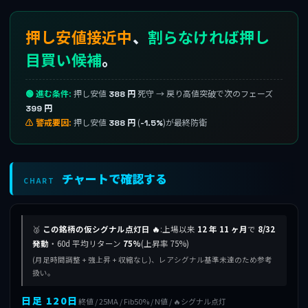
押し安値接近中
、
割らなければ押し
目買い候補
。
🟢 進む条件:
押し安値
死守 → 戻り高値突破で次のフェーズ
388 円
399 円
⚠ 警戒要因:
押し安値
(
)が最終防衛
388 円
-1.5%
チャートで確認する
CHART
🥈
この銘柄の仮シグナル点灯日 🔥
:上場以来
12 年 11 ヶ月
で
8/32
発動
・60d 平均リターン
75%
(上昇率 75%)
(月足時間調整 + 強上昇 + 収縮なし)、レアシグナル基準未達のため参考
扱い。
日足 120日
終値 / 25MA / Fib50% / N値 / 🔥シグナル点灯