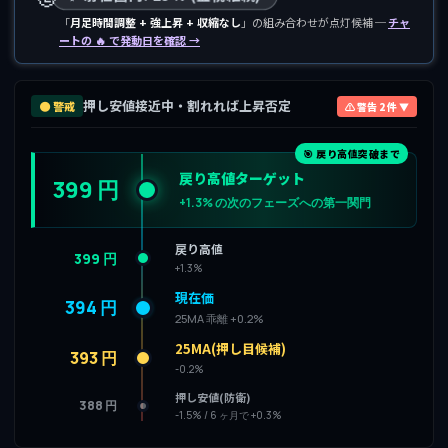
「
月足時間調整 + 強上昇 + 収縮なし
」の組み合わせが点灯候補 ─
チャ
ートの 🔥 で発動日を確認 →
押し安値接近中・割れれば上昇否定
🟠 警戒
⚠ 警告 2 件 ▼
🎯 戻り高値突破まで
戻り高値ターゲット
399 円
+1.3% の次のフェーズへの第一関門
戻り高値
399 円
+1.3%
現在価
394 円
25MA 乖離 +0.2%
25MA(押し目候補)
393 円
-0.2%
押し安値(防衛)
388 円
-1.5% / 6 ヶ月で +0.3%