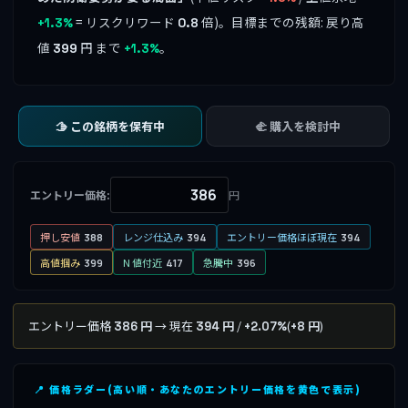
= リスクリワード
倍)。目標までの残額: 戻り高
+1.3%
0.8
値
円 まで
。
399
+1.3%
🫱 この銘柄を保有中
🫲 購入を検討中
エントリー価格:
円
押し安値
レンジ仕込み
エントリー価格ほぼ現在
388
394
394
高値掴み
N 値付近
急騰中
399
417
396
エントリー価格
→ 現在
/
(
)
386 円
394 円
+2.07%
+8 円
📍 価格ラダー(高い順・あなたのエントリー価格を黄色で表示)