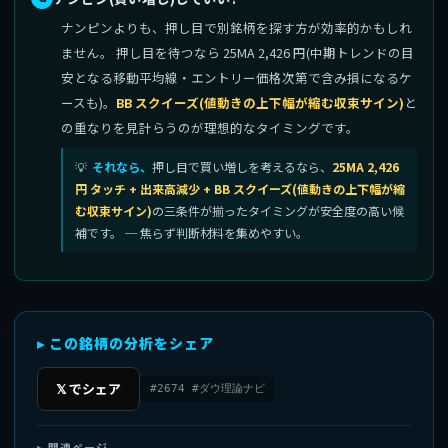
ナンピンよりも、押し目で別銘柄を探す方が効率的かもしれ
ません。 押し目を待つなら 25MA 2,426 円(中期トレンドの目
安となる移動平均線・エントリー価格次第で含み損になるケ
ースも)。
BB スクイーズ(値動きの上下幅が縮む収束サイン)
と
の重なりを見計らうのが理想的なタイミングです。
それなら、
押し目で買い増しを考えるなら、
25MA 2,426
円 タッチ + 出来高減少 + BB スクイーズ(値動きの上下幅が縮
む収束サイン)
の三条件が揃ったタイミングが安全度の高い候
補です。 ─ 焦らず判断材料を集めやすい。
▸ この銘柄の分析をシェア
𝕏 でシェア
#2674 #ダウ理論ナビ
▸ 関連ページ