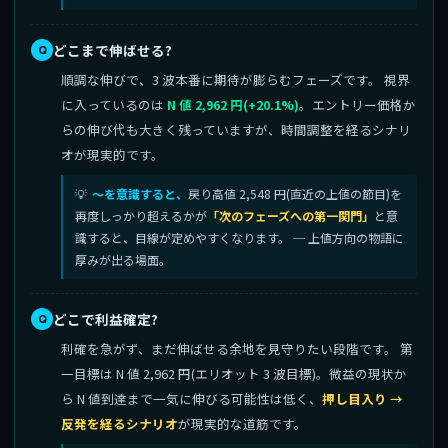
どこまで伸ばせる?
順調な伸びで、3 波本番に期待が膨らむフェーズです。 視界
に入っているのは
N 値 2,962 円(+20.1%)
。エントリー価格か
らの伸び代も大きく残っていますが、時間調整を経るシナリ
オが現実的です。
〜を意識すると、
戻り高値 2,548 円(直近の上値の節目)を
再度しっかり超えるかが
「次のフェーズへの第一関門」
と意
識すると、目線が定めやすくなります。 ─ 上値方向の物語に
厚みが出る場面。
どこで利益確定?
利確を急がず、まだ伸ばせる余地を見守りたい段階です。 第
一目標は N 値 2,962 円(エリオット 3 波目標)。微益の現状か
ら N 値到達まで一気に伸びる可能性は低く、
押し目入り →
反発を経るシナリオ
が現実的な道筋です。