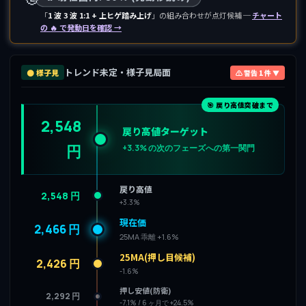
「
1 波 3 波 1:1 + 上ヒゲ踏み上げ
」の組み合わせが点灯候補 ─
チャート
の 🔥 で発動日を確認 →
トレンド未定・様子見局面
⚫ 様子見
⚠ 警告 1 件 ▼
🎯 戻り高値突破まで
2,548
戻り高値ターゲット
円
+3.3% の次のフェーズへの第一関門
戻り高値
2,548 円
+3.3%
現在価
2,466 円
25MA 乖離 +1.6%
25MA(押し目候補)
2,426 円
-1.6%
押し安値(防衛)
2,292 円
-7.1% / 6 ヶ月で +24.5%