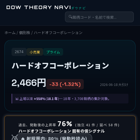
DOW THEORY NAVI
ダウナビ
🔍
ホーム
/
個別株
/ ハードオフコーポレーション
小売業
プライム
2674
ハードオフコーポレーション
2,466円
-33 (-1.32%)
2026-06-18 大引け
上場以来
+558%
(
18.1 年
)─ 18 年・3,708 銘柄の集計対象。
76%
過去、発動後の上昇率
(独立 41 件 / 延べ 58 件)
ハードオフコーポレーション 固有の仮シグナル
🥈
🔥 射程圏内: 80% (発動秒読み)