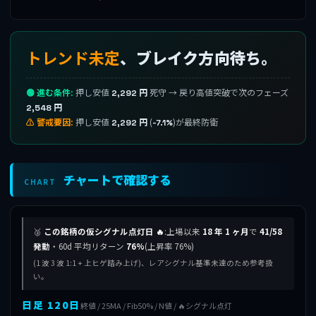
トレンド未定
、ブレイク方向待ち。
🟢 進む条件:
押し安値
死守 → 戻り高値突破で次のフェーズ
2,292 円
2,548 円
⚠ 警戒要因:
押し安値
(
)が最終防衛
2,292 円
-7.1%
チャートで確認する
CHART
🥈
この銘柄の仮シグナル点灯日 🔥
:上場以来
18 年 1 ヶ月
で
41/58
発動
・60d 平均リターン
76%
(上昇率 76%)
(1 波 3 波 1:1 + 上ヒゲ踏み上げ)、レアシグナル基準未達のため参考扱
い。
日足 120日
終値 / 25MA / Fib50% / N値 / 🔥シグナル点灯