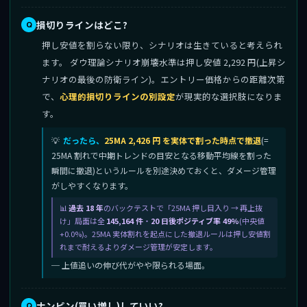
損切りラインはどこ?
押し安値を割らない限り、シナリオは生きていると考えられ
ます。 ダウ理論シナリオ崩壊水準は押し安値 2,292 円(上昇シ
ナリオの最後の防衛ライン)。エントリー価格からの距離次第
で、
心理的損切りラインの別設定
が現実的な選択肢になりま
す。
だったら、
25MA 2,426 円 を実体で割った時点で撤退
(=
25MA 割れで中期トレンドの目安となる移動平均線を割った
瞬間に撤退)というルールを別途決めておくと、ダメージ管理
がしやすくなります。
過去 18 年
のバックテストで「25MA 押し目入り → 再上抜
け」局面は全
145,164 件
・
20 日後ポジティブ率 49%
(中央値
+0.0%)。25MA 実体割れを起点にした撤退ルールは押し安値割
れまで耐えるよりダメージ管理が安定します。
─ 上値追いの伸び代がやや限られる場面。
ナンピン(買い増し)していい?