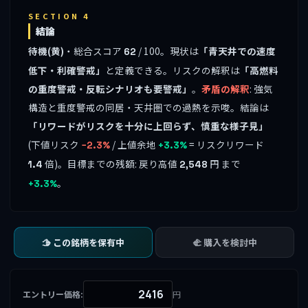
SECTION 4
結論
待機(黄)
・総合スコア
/ 100。現状は
「青天井での速度
62
低下・利確警戒」
と定義できる。リスクの解釈は
「高燃料
の重度警戒・反転シナリオも要警戒」
。
矛盾の解釈
: 強気
構造と重度警戒の同居・天井圏での過熱を示唆。結論は
「リワードがリスクを十分に上回らず、慎重な様子見」
(下値リスク
/ 上値余地
= リスクリワード
−2.3%
+3.3%
倍)。目標までの残額: 戻り高値
円 まで
1.4
2,548
。
+3.3%
🫱 この銘柄を保有中
🫲 購入を検討中
エントリー価格:
円