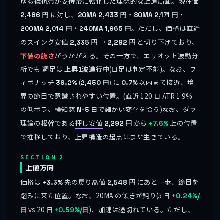
ゆる抵抗帯が支持帯に転化した理想的な上進局面。現在価
円 に対し、
円・
円・
2,466
20MA
2,433
80MA
2,171
円・
円。ただし、価格は直近
200MA
2,014
240MA
1,965
のスイング安値
円 →
円 と切り下げており、
2,335
2,292
下値の脆さ
がうかがえる。その一方で、エリオット波動分
析でも 週足は
上昇1波進行中
(日足は判定不能)。なお、フ
ィボナッチ
(
円) に
以内まで接近、境
38.2%
2,450
0.7%
界の節目で意識されやすい位置。(直近 120 日 ATR 1.9%
の低ボラ、検知窓
日で細かい変化を拾う)なお、ダウ
N=5
理論の根幹である
押し安値
円 から
上の位置
2,292
+7.6%
で推移しており、上昇構造の起点はまだ生きている。
SECTION 2
上値方向
価格は
先の戻り高値
円 にあと一歩、節目を
+3.3%
2,548
踏みに来た位置。なお、20MA の傾きが鈍り(5 日
+0.24%/
vs 20 日
)、加速は途切れている。ただし、
日
+0.59%/日