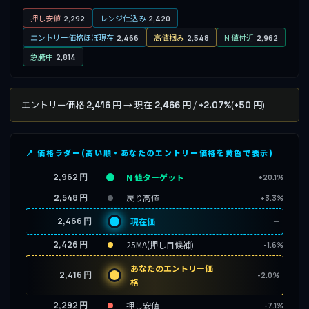
押し安値
レンジ仕込み
2,292
2,420
エントリー価格ほぼ現在
高値掴み
N 値付近
2,466
2,548
2,962
急騰中
2,814
エントリー価格
→ 現在
/
(
)
2,416 円
2,466 円
+2.07%
+50 円
📍 価格ラダー(高い順・あなたのエントリー価格を黄色で表示)
2,962 円
N 値ターゲット
+20.1%
2,548 円
戻り高値
+3.3%
2,466 円
現在価
─
2,426 円
25MA(押し目候補)
-1.6%
あなたのエントリー価
2,416 円
-2.0%
格
2,292 円
押し安値
-7.1%