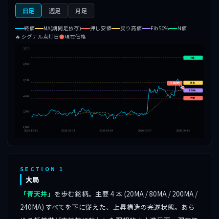
日足
週足
月足
終値
MA(期間足依存)
押し安値
戻り高値
Fib50%
N値
🔥 シグナル点灯日
●
現在価格
3,110
N値
2,850
2,589
戻高
2,466円
F50%
2,329
押安
2,069
1,809
2025-12-18
2026-02-03
2026-03-19
2026-05-07
2026-06-18
SECTION 1
大局
「青天井」
を歩む銘柄。主要 4 本 (20MA / 80MA / 200MA /
240MA) すべてを下に従えた、上昇構造の完遂状態。あら