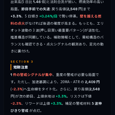
出来高(5 日比
倍)と法則合流が揃い、燃焼効率の高い
1.46
局面。
節目手前での失速
: 戻り高値(
円)まで
2,548
、5 日傾き
で勢い停滞。
壁を越える燃
+3.3%
+0.24%/日
料の点火
がなければ後退の確度が高まる。もっとも、エリ
オット波動の 3 波(押し目買い最重要パターン)が活性化、
推進構造が同期している。補助情報として、需給構造のバ
ランスも確認できる・点火シグナルの観測あり、足元の動
きに裏付け。
SECTION 3
短期注意
件の警戒シグナルが集中
、重度の警戒が必要な局面で
1
す。ただし、加速基調により、20MA − ATR の
円
2,409
(
)へ生命線をタイト化。さらに、戻り高値(
−2.3%
2,548
円)が次の節目、上値余地は
。リスクは下値
+3.3%
、リワードは上値
。補足の警戒材料:
5 波伸
−2.3%
+3.3%
びきり警戒
が点灯。