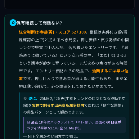
保有継続して問題ない?
総合判断は待機(黄)・スコア 62 / 100
。継続は条件付き(防衛
線確認の上で)と捉えるべき局面。押し安値と戻り高値の中間
レンジで堅実に仕込んだ、 落ち着いたエントリーです。『思
惑通りに動いている』という安心感の中、『まだ伸ばせる』
という期待が静かに育っている、まだ攻めの余地がある時間
帯です。 エントリー価格からの微益で、
油断するには早い位
置
です。押し目入りで含み益が消える可能性もあり、まだ余
裕は薄い段階で、心の準備をしておきたい局面です。
逆に、
25MA 2,426 円(中期トレンドの目安となる移動平均
線)を
実体で割らず出来高も減少傾向
であれば「健全な調整」
の典型パターンとして観察できます。
過去 18 年
のバックテストで「MTF 揃い」局面の
60 日後ポ
ジティブ率は 51.1%
(全
58,645
件)。
─ MTF 全層が強い同方向で揃う。