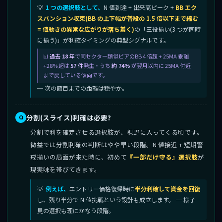
1 つの選択肢として、
N 値到達 + 出来高ピーク +
BB エク
スパンション収束(BB の上下幅が普段の 1.5 倍以下まで縮む
= 値動きの異常な広がりが落ち着く)
の「三役揃い(3 つが同時
に揃う)」が利確タイミングの典型シグナルです。
過去 18 年
で同セクター類似ピアのBB 4 倍超 + 25MA 乖離
+28% 超は
57 件
発生・うち
約 74%
が翌月以内に 25MA 付近
まで戻している傾向です。
─ 次の節目までの距離は穏やか。
分割(スライス)利確は必要?
分割で利を確定させる選択肢が、視野に入ってくる頃です。
微益では分割利確の判断はやや早い段階。N 値接近 + 短期警
戒揃いの局面が来た時に、初めて
『一部だけ守る』選択肢
が
現実味を帯びてきます。
例えば、
エントリー価格復帰時に
半分利確して資金を回復
し、残り半分で N 値挑戦という設計も成立します。 ─ 様子
見の選択も理にかなう段階。