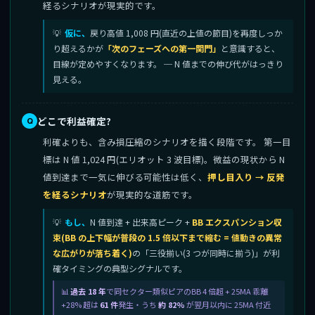
経るシナリオが現実的です。
仮に、
戻り高値 1,008 円(直近の上値の節目)を再度しっか
り超えるかが
「次のフェーズへの第一関門」
と意識すると、
目線が定めやすくなります。 ─ N 値までの伸び代がはっきり
見える。
どこで利益確定?
利確よりも、含み損圧縮のシナリオを描く段階です。 第一目
標は N 値 1,024 円(エリオット 3 波目標)。微益の現状から N
値到達まで一気に伸びる可能性は低く、
押し目入り → 反発
を経るシナリオ
が現実的な道筋です。
もし、
N 値到達 + 出来高ピーク +
BB エクスパンション収
束(BB の上下幅が普段の 1.5 倍以下まで縮む = 値動きの異常
な広がりが落ち着く)
の「三役揃い(3 つが同時に揃う)」が利
確タイミングの典型シグナルです。
過去 18 年
で同セクター類似ピアのBB 4 倍超 + 25MA 乖離
+28% 超は
61 件
発生・うち
約 82%
が翌月以内に 25MA 付近