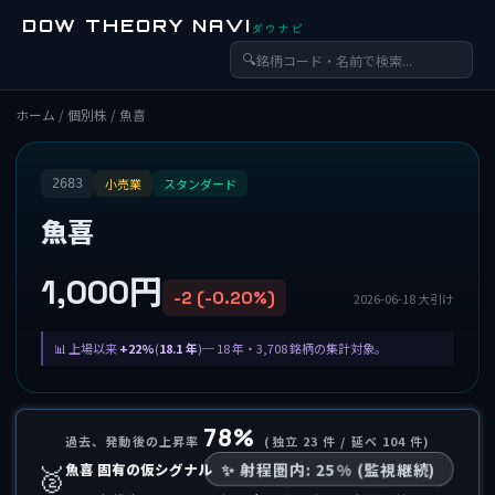
DOW THEORY NAVI
ダウナビ
🔍
ホーム
/
個別株
/ 魚喜
小売業
スタンダード
2683
魚喜
1,000円
-2 (-0.20%)
2026-06-18 大引け
上場以来
+22%
(
18.1 年
)─ 18 年・3,708 銘柄の集計対象。
78%
過去、発動後の上昇率
(独立 23 件 / 延べ 104 件)
🥈
魚喜 固有の仮シグナル
✨ 射程圏内: 25% (監視継続)