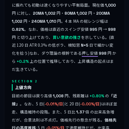
に振れても初動は速くなりやすい平衡局面。現在価
1,000
円 に対し、
円・
円・
20MA
1,002
80MA
1,002
200MA
円・
円。4 本 MA の総レンジ幅は
1,002
240MA
1,010
。なお、価格は直近のスイング安値
円 →
0.82%
995
998
円 と切り上げており、
買い意欲の強さ
を示している。(直
近 120 日 ATR 0.3% の低ボラ、検知窓
日で細かい変
N=5
化を拾う)なお、ダウ理論の根幹である
押し安値
円 か
998
ら
上の位置で推移しており、上昇構造の起点はま
+0.2%
だ生きている。
SECTION 2
上値方向
目前の節目は戻り高値
円、残距離は
の
「近
1,008
+0.80%
接」
。なお、5 日(
)と 20 日(
)はほぼ並
-0.01%/日
-0.00%/日
走、構造維持の段階。また、5 日比
倍 の出来高急増
1.37
だが、合意法則は不点灯。価格先行の懸念が残る。
価格先
行の高度推移
: 5 日
で速度維持だが、出来高
-0.01%/日