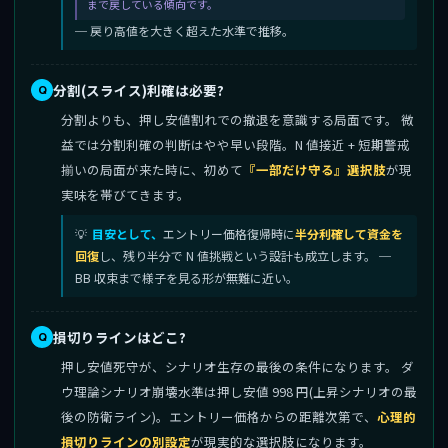
まで戻している傾向です。
─ 戻り高値を大きく超えた水準で推移。
分割(スライス)利確は必要?
分割よりも、押し安値割れでの撤退を意識する局面です。 微
益では分割利確の判断はやや早い段階。N 値接近 + 短期警戒
揃いの局面が来た時に、初めて
『一部だけ守る』選択肢
が現
実味を帯びてきます。
目安として、
エントリー価格復帰時に
半分利確して資金を
回復
し、残り半分で N 値挑戦という設計も成立します。 ─
BB 収束まで様子を見る形が無難に近い。
損切りラインはどこ?
押し安値死守が、シナリオ生存の最後の条件になります。 ダ
ウ理論シナリオ崩壊水準は押し安値 998 円(上昇シナリオの最
後の防衛ライン)。エントリー価格からの距離次第で、
心理的
損切りラインの別設定
が現実的な選択肢になります。