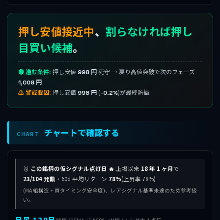
押し安値接近中
、
割らなければ押し
目買い候補
。
🟢 進む条件:
押し安値
死守 → 戻り高値突破で次のフェーズ
998 円
1,008 円
⚠ 警戒要因:
押し安値
(
)が最終防衛
998 円
-0.2%
チャートで確認する
CHART
🥈
この銘柄の仮シグナル点灯日 🔥
:上場以来
18 年 1 ヶ月
で
23/104 発動
・60d 平均リターン
78%
(上昇率 78%)
(MA 組構造 + 買タイミング安全度)、レアシグナル基準未達のため参考扱
い。
日足 120日