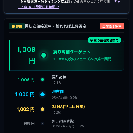
「
MA 組構造 + 買タイミング安全度
」の組み合わせが点灯候補 ─
チャ
ートの 🔥 で発動日を確認 →
押し安値接近中・割れれば上昇否定
🟠 警戒
⚠ 警告 2 件 ▼
🎯 戻り高値突破まで
1,008
戻り高値ターゲット
円
+0.8% の次のフェーズへの第一関門
戻り高値
1,008 円
+0.8%
現在価
1,000 円
25MA 乖離 -0.2%
25MA(押し目候補)
1,002 円
+0.2%
押し安値(防衛)
998 円
-0.2% / 6 ヶ月で +0.7%