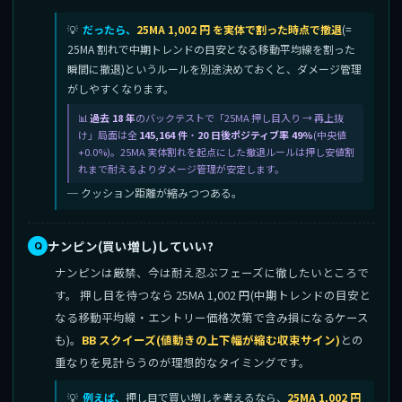
だったら、
25MA 1,002 円 を実体で割った時点で撤退
(=
25MA 割れで中期トレンドの目安となる移動平均線を割った
瞬間に撤退)というルールを別途決めておくと、ダメージ管理
がしやすくなります。
過去 18 年
のバックテストで「25MA 押し目入り → 再上抜
け」局面は全
145,164 件
・
20 日後ポジティブ率 49%
(中央値
+0.0%)。25MA 実体割れを起点にした撤退ルールは押し安値割
れまで耐えるよりダメージ管理が安定します。
─ クッション距離が縮みつつある。
ナンピン(買い増し)していい?
ナンピンは厳禁、今は耐え忍ぶフェーズに徹したいところで
す。 押し目を待つなら 25MA 1,002 円(中期トレンドの目安と
なる移動平均線・エントリー価格次第で含み損になるケース
も)。
BB スクイーズ(値動きの上下幅が縮む収束サイン)
との
重なりを見計らうのが理想的なタイミングです。
例えば、
押し目で買い増しを考えるなら、
25MA 1,002 円