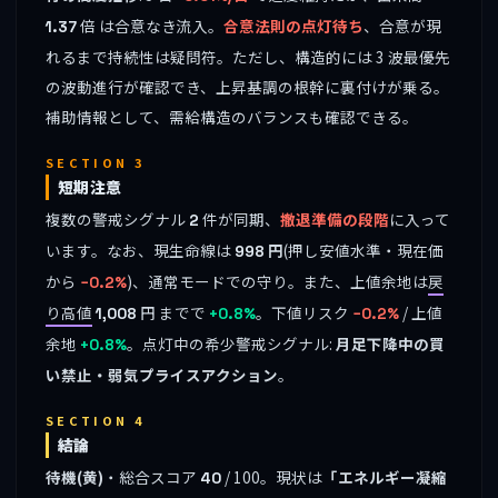
倍 は合意なき流入。
合意法則の点灯待ち
、合意が現
1.37
れるまで持続性は疑問符。ただし、構造的には 3 波最優先
の波動進行が確認でき、上昇基調の根幹に裏付けが乗る。
補助情報として、需給構造のバランスも確認できる。
SECTION 3
短期注意
複数の警戒シグナル
件が同期、
撤退準備の段階
に入って
2
います。なお、現生命線は
円
(押し安値水準・現在価
998
から
)、通常モードでの守り。また、上値余地は
戻
−0.2%
り高値
円 までで
。下値リスク
/ 上値
1,008
+0.8%
−0.2%
余地
。点灯中の希少警戒シグナル:
月足下降中の買
+0.8%
い禁止・弱気プライスアクション
。
SECTION 4
結論
待機(黄)
・総合スコア
/ 100。現状は
「エネルギー凝縮
40