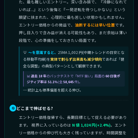
た、最も難しいエントリー。深い含み損で、『冷静になれて
いれば...』という後悔と『一発逆転を待つしかない』という
願望に挟まれた、心理的に最も苦しい状態かもしれません。
エントリー価格からの微益で、
油断するには早い位置
です。
押し目入りで含み益が消える可能性もあり、まだ余裕は薄い
段階で、心の準備をしておきたい局面です。
〜を意識すると、
25MA 1,002 円(中期トレンドの目安とな
る移動平均線)を
実体で割らず出来高も減少傾向
であれば「健
全な調整」の典型パターンとして観察できます。
過去 18 年
のバックテストで「MTF 揃い」局面の
60 日後ポ
ジティブ率は 51.1%
(全
58,645
件)。
─ 統計上も標準偏差を超える伸び。
どこまで伸ばせる?
エントリー価格復帰すら、長期目標として捉える必要があり
ます。 視界に入っているのは
N 値 1,024 円(+2.4%)
。エント
リー価格からの伸び代も大きく残っていますが、時間調整を