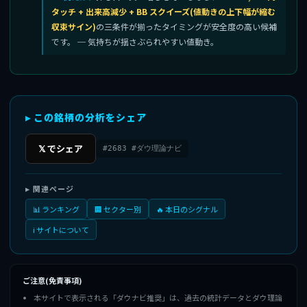
タッチ + 出来高減少 + BB スクイーズ(値動きの上下幅が縮む
収束サイン)
の三条件が揃ったタイミングが安全度の高い候補
です。 ─ 気持ちが揺さぶられやすい値動き。
▸ この銘柄の分析をシェア
𝕏 でシェア
#2683 #ダウ理論ナビ
▸ 関連ページ
📊 ランキング
🏢 セクター別
🔥 本日のシグナル
ℹ️ サイトについて
ご注意(免責事項)
本サイトで表示される「ダウナビ推奨」は、過去の統計データとダウ理論