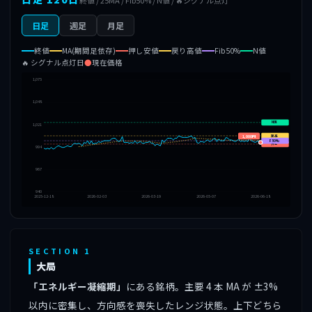
終値 / 25MA / Fib50% / N値 / 🔥シグナル点灯
日足
週足
月足
終値
MA(期間足依存)
押し安値
戻り高値
Fib50%
N値
🔥 シグナル点灯日
●
現在価格
1,075
1,048
N値
1,021
戻高
1,000円
F50%
押安
994
967
940
2025-12-18
2026-02-03
2026-03-19
2026-05-07
2026-06-18
SECTION 1
大局
「エネルギー凝縮期」
にある銘柄。主要 4 本 MA が ±3%
以内に密集し、方向感を喪失したレンジ状態。上下どちら