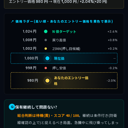
エントリー価格
→ 現在
/
(
)
980 円
1,000 円
+2.04%
+20 円
📍 価格ラダー(高い順・あなたのエントリー価格を黄色で表示)
1,024 円
N 値ターゲット
+2.4%
1,008 円
戻り高値
+0.8%
1,002 円
25MA(押し目候補)
+0.2%
1,000 円
現在価
─
998 円
押し安値
-0.2%
あなたのエントリー価
980 円
-2.0%
格
保有継続して問題ない?
総合判断は待機(黄)・スコア 40 / 100
。継続は条件付き(防衛
線確認の上で)と捉えるべき局面。急騰中に飛び乗ってしまっ