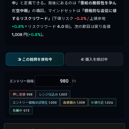
中」
と定義できる。背後にあるのは
「需給の脆弱性を孕ん
だ空中戦」
の構図。マインドセットは
「積極的な追従に値
するリスクリワード」
(下値リスク
/ 上値余地
−0.2%
= リスクリワード
倍)。次の節目は戻り高値
+0.8%
4.0
円(
)。
1,008
+0.8%
🫱 この銘柄を保有中
🫲 購入を検討中
エントリー価格:
円
押し安値
レンジ仕込み
998
1,003
エントリー価格ほぼ現在
高値掴み
N 値付近
1,000
1,008
1,024
急騰中
973