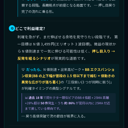
察する段階。長期視点が前提となる局面です。 ─ 押し目戻り
完了の流れに乗る形。
どこで利益確定?
利確を急がず、まだ伸ばせる余地を見守りたい段階です。 第
一目標は N 値 3,499 円(エリオット 3 波目標)。微益の現状か
ら N 値到達まで一気に伸びる可能性は低く、
押し目入り →
反発を経るシナリオ
が現実的な道筋です。
だったら、
N 値到達 + 出来高ピーク +
BB エクスパンショ
ン収束(BB の上下幅が普段の 1.5 倍以下まで縮む = 値動きの
異常な広がりが落ち着く)
の「三役揃い(3 つが同時に揃う)」
が利確タイミングの典型シグナルです。
過去 18 年
で同セクター類似ピアのBB 4 倍超 + 25MA 乖離
+28% 超は
50 件
発生・うち
約 86%
が翌月以内に 25MA 付近
まで戻している傾向です。
─ 戻り高値突破で次の節目が視界に入る。