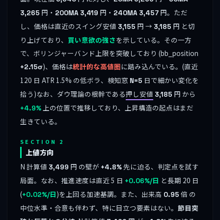
円・
円・
円。ただ
3,265
200MA
3,419
240MA
3,457
し、価格は直近のスイング安値
円 →
円 と切
3,155
3,185
り上げており、
買い意欲の強さ
を示している。その一方
で、ボリンジャーバンド上限を突破しており (bb_position
)、価格は
統計的な高値圏
に踏み込んでいる。(直近
+2.15σ
120 日 ATR 1.5% の低ボラ、検知窓
日で細かい変化を
N=5
拾う)なお、ダウ理論の根幹である
押し安値
円 から
3,185
上の位置で推移しており、上昇構造の起点はまだ
+4.9%
生きている。
SECTION 2
上値方向
N 計算値
円 の壁が
先に迫る、判定点を試す
3,499
+4.8%
局面。なお、推進速度は直近 5 日
と長期 20 日
+0.06%/日
(
)を上回る加速基調。また、出来高
倍 の
+0.02%/日
0.95
中位水準・合意も伴わず、特に目立つ要素はない。
節目突