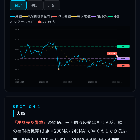
日足
週足
月足
終値
MA(期間足依存)
押し安値
戻り高値
Fib50%
N値
🔥 シグナル点灯日
●
現在価格
3,774
3,610
N値
3,446
3,340円
戻高
F50%
3,282
押安
🔥
3,118
2,954
2025-12-18
2026-02-03
2026-03-19
2026-05-07
2026-06-18
SECTION 1
大局
「戻り売り警戒」
の銘柄。一時的な反発は見せるが、頭上
の長期抵抗帯 (B 組 = 200MA / 240MA) が重くのしかかる局
面。現在価
円 に対し、
円・
3,340
20MA
3,235
80MA