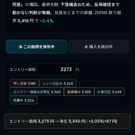
同居」
の構図。最終判断:
下落構造のため、反発確認まで
動かない判断が無難
。反発めどまでの距離: 200MA 戻り限
界
円 で
。
3,419
+2.4%
🫱 この銘柄を保有中
🫲 購入を検討中
エントリー価格:
円
押し安値
レンジ仕込み
3,185
3,245
エントリー価格ほぼ現在
高値掴み
N 値付近
3,340
3,305
3,499
急騰中
3,324
エントリー価格
→ 現在
/
(
)
3,273 円
3,340 円
+2.05%
+67 円