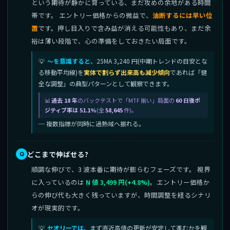
という期待が静かに育っている、まだ攻めの余地がある時間
帯です。 エントリー価格からの微益で、
油断するには早い位
置
です。押し目入りで含み益が消える可能性もあり、まだ余
裕は薄い段階で、心の準備をしておきたい局面です。
〜を意識すると、
25MA 3,240 円(中期トレンドの目安とな
る移動平均線)を
実体で割らず出来高も減少傾向
であれば「健
全な調整」の典型パターンとして観察できます。
過去 18 年
のバックテストで「MTF 揃い」局面の
60 日後ポ
ジティブ率は 51.1%
(全
58,645
件)。
─ 複数指標が同時に過熱域へ振れる。
どこまで伸ばせる?
順調な伸びで、3 波本番に期待が膨らむフェーズです。 視界
に入っているのは
N 値 3,499 円(+4.8%)
。エントリー価格か
らの伸び代も大きく残っていますが、時間調整を経るシナリ
オが現実的です。
セオリーでは、
まず直近高値の更新が安定して進むかを観