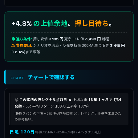
の上値余地
、
押し目待ち
。
+4.8%
🟢 進む条件:
押し安値
死守 → N 値
射程
3,185 円
3,499 円
⚠ 警戒要因:
シナリオ崩壊済・反発支持帯 200MA 戻り限界
3,419 円
(
)まで距離
+2.4%
チャートで確認する
CHART
🥈
この銘柄の仮シグナル点灯日 🔥
:上場以来
18 年 1 ヶ月
で
7/34
発動
・60d 平均リターン
100%
(上昇率 100%)
(長期スパンの下降 + 6 条件が同時に揃う)、レアシグナル基準未達のた
め参考扱い。
日足 120日
終値 / 25MA / Fib50% / N値 / 🔥シグナル点灯