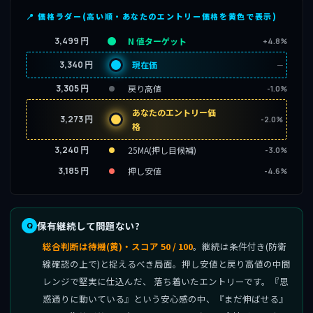
📍 価格ラダー(高い順・あなたのエントリー価格を黄色で表示)
3,499 円
N 値ターゲット
+4.8%
3,340 円
現在価
─
3,305 円
戻り高値
-1.0%
あなたのエントリー価
3,273 円
-2.0%
格
3,240 円
25MA(押し目候補)
-3.0%
3,185 円
押し安値
-4.6%
保有継続して問題ない?
総合判断は待機(黄)・スコア 50 / 100
。継続は条件付き(防衛
線確認の上で)と捉えるべき局面。押し安値と戻り高値の中間
レンジで堅実に仕込んだ、 落ち着いたエントリーです。『思
惑通りに動いている』という安心感の中、『まだ伸ばせる』