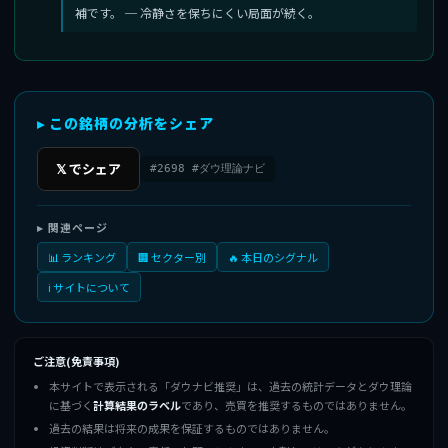
補です。 ─ 冷静さを保ちにくい局面が続く。
▸ この銘柄の分析をシェア
𝕏 でシェア
#2698 #ダウ理論ナビ
▸ 関連ページ
📊 ランキング
🏢 セクター別
🔥 本日のシグナル
ℹ️ サイトについて
ご注意(免責事項)
本サイトで表示される「ダウナビ推奨」は、過去の統計データとダウ理論
に基づく
計算結果のラベル
であり、売買を推奨するものではありません。
過去の結果は将来の成果を保証するものではありません。