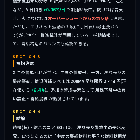
破か反落かの分岐
: N 計算値
円 が
先に迫る
3,499
+4.8%
なか、5 日傾き
で加速継続中。抜ければ青天
+0.06%/日
井、抜けなければ
オーバーシュートからの急反落
に注意。
ただし、エリオット波動の 3 波(押し目買い最重要パター
ン)が活性化、推進構造が同期している。補助情報とし
て、需給構造のバランスも確認できる。
SECTION 3
短期注意
件の警戒材料が並ぶ、中度の警戒帯。一方、戻り売りの
2
最終警戒、撤退候補レベルは
200MA 戻り限界
円(現
3,419
在価から
)。追加の警戒要素として
月足下降中の買
+2.4%
い禁止・需給混戦
が観測されています。
SECTION 4
結論
待機(黄)
・総合スコア
/ 100。
戻り売り警戒中の予兆反
50
発
。背後にあるのは
「中度の警戒材料と平凡な燃料状態が