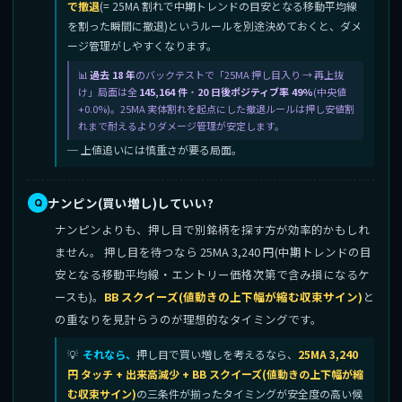
で撤退
(= 25MA 割れで中期トレンドの目安となる移動平均線
を割った瞬間に撤退)というルールを別途決めておくと、ダメ
ージ管理がしやすくなります。
過去 18 年
のバックテストで「25MA 押し目入り → 再上抜
け」局面は全
145,164 件
・
20 日後ポジティブ率 49%
(中央値
+0.0%)。25MA 実体割れを起点にした撤退ルールは押し安値割
れまで耐えるよりダメージ管理が安定します。
─ 上値追いには慎重さが要る局面。
ナンピン(買い増し)していい?
ナンピンよりも、押し目で別銘柄を探す方が効率的かもしれ
ません。 押し目を待つなら 25MA 3,240 円(中期トレンドの目
安となる移動平均線・エントリー価格次第で含み損になるケ
ースも)。
BB スクイーズ(値動きの上下幅が縮む収束サイン)
と
の重なりを見計らうのが理想的なタイミングです。
それなら、
押し目で買い増しを考えるなら、
25MA 3,240
円 タッチ + 出来高減少 + BB スクイーズ(値動きの上下幅が縮
む収束サイン)
の三条件が揃ったタイミングが安全度の高い候