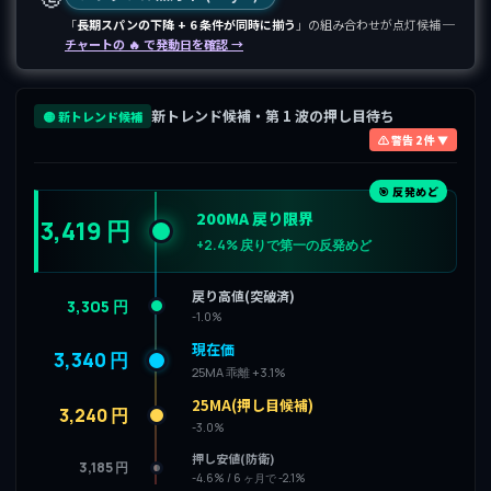
「
長期スパンの下降 + 6 条件が同時に揃う
」の組み合わせが点灯候補 ─
チャートの 🔥 で発動日を確認 →
新トレンド候補・第 1 波の押し目待ち
🟡 新トレンド候補
⚠ 警告 2 件 ▼
🎯 反発めど
200MA 戻り限界
3,419 円
+2.4% 戻りで第一の反発めど
戻り高値(突破済)
3,305 円
-1.0%
現在価
3,340 円
25MA 乖離 +3.1%
25MA(押し目候補)
3,240 円
-3.0%
押し安値(防衛)
3,185 円
-4.6% / 6 ヶ月で -2.1%