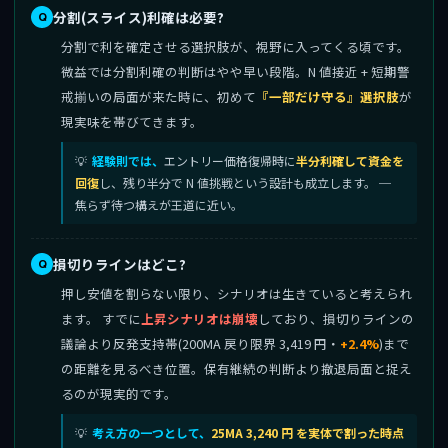
分割(スライス)利確は必要?
分割で利を確定させる選択肢が、視野に入ってくる頃です。
微益では分割利確の判断はやや早い段階。N 値接近 + 短期警
戒揃いの局面が来た時に、初めて
『一部だけ守る』選択肢
が
現実味を帯びてきます。
経験則では、
エントリー価格復帰時に
半分利確して資金を
回復
し、残り半分で N 値挑戦という設計も成立します。 ─
焦らず待つ構えが王道に近い。
損切りラインはどこ?
押し安値を割らない限り、シナリオは生きていると考えられ
ます。 すでに
上昇シナリオは崩壊
しており、損切りラインの
議論より反発支持帯(200MA 戻り限界 3,419 円・
+2.4%
)まで
の距離を見るべき位置。保有継続の判断より撤退局面と捉え
るのが現実的です。
考え方の一つとして、
25MA 3,240 円 を実体で割った時点