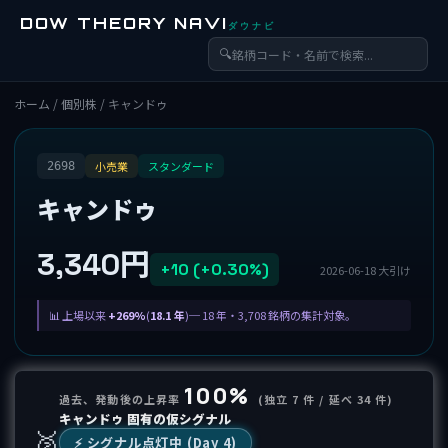
DOW THEORY NAVI
ダウナビ
🔍
ホーム
/
個別株
/ キャンドゥ
小売業
スタンダード
2698
キャンドゥ
3,340円
+10 (+0.30%)
2026-06-18 大引け
上場以来
+269%
(
18.1 年
)─ 18 年・3,708 銘柄の集計対象。
100%
過去、発動後の上昇率
(独立 7 件 / 延べ 34 件)
キャンドゥ 固有の仮シグナル
🥈
⚡️ シグナル点灯中 (Day 4)