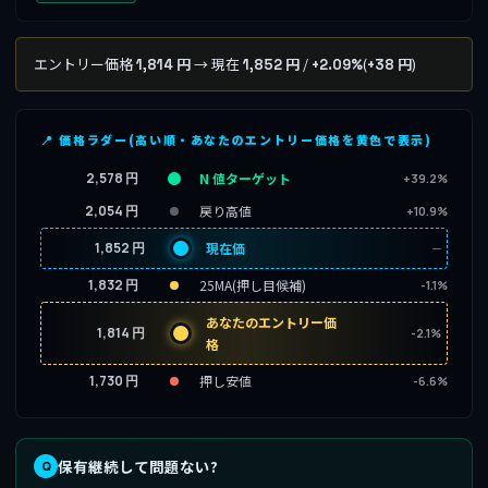
エントリー価格
→ 現在
/
(
)
1,814 円
1,852 円
+2.09%
+38 円
📍 価格ラダー(高い順・あなたのエントリー価格を黄色で表示)
2,578 円
N 値ターゲット
+39.2%
2,054 円
戻り高値
+10.9%
1,852 円
現在価
─
1,832 円
25MA(押し目候補)
-1.1%
あなたのエントリー価
1,814 円
-2.1%
格
1,730 円
押し安値
-6.6%
保有継続して問題ない?