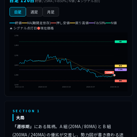
日足 120日
終値 / 25MA / Fib50% / N値 / 🔥シグナル点灯
日足
週足
月足
終値
MA(期間足依存)
押し安値
戻り高値
Fib50%
N値
🔥 シグナル点灯日
●
現在価格
2,706
N値
2,494
2,281
2,068
戻高
F50%
1,852円
1,856
押安
1,643
2025-12-18
2026-02-03
2026-03-19
2026-05-07
2026-06-18
SECTION 1
大局
「遷移期」
にある銘柄。A 組 (20MA / 80MA) と B 組
(200MA / 240MA) の優劣が交差し、勢力図が書き換わる途