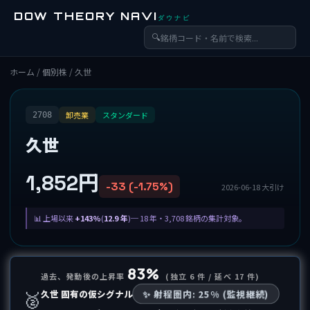
DOW THEORY NAVI
ダウナビ
🔍
ホーム
/
個別株
/ 久世
卸売業
スタンダード
2708
久世
1,852円
-33 (-1.75%)
2026-06-18 大引け
上場以来
+143%
(
12.9 年
)─ 18 年・3,708 銘柄の集計対象。
83%
過去、発動後の上昇率
(独立 6 件 / 延べ 17 件)
🥈
✨ 射程圏内: 25% (監視継続)
久世 固有の仮シグナル