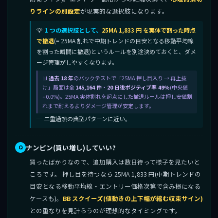
りラインの別設定
が現実的な選択肢になります。
1 つの選択肢として、
25MA 1,833 円 を実体で割った時点
で撤退
(= 25MA 割れで中期トレンドの目安となる移動平均線
を割った瞬間に撤退)というルールを別途決めておくと、ダメ
ージ管理がしやすくなります。
過去 18 年
のバックテストで「25MA 押し目入り → 再上抜
け」局面は全
145,164 件
・
20 日後ポジティブ率 49%
(中央値
+0.0%)。25MA 実体割れを起点にした撤退ルールは押し安値割
れまで耐えるよりダメージ管理が安定します。
─ 二重過熱の典型パターンに近い。
ナンピン(買い増し)していい?
買ったばかりなので、追加購入は数日待って様子を見たいと
ころです。 押し目を待つなら 25MA 1,833 円(中期トレンドの
目安となる移動平均線・エントリー価格次第で含み損になる
ケースも)。
BB スクイーズ(値動きの上下幅が縮む収束サイン)
との重なりを見計らうのが理想的なタイミングです。