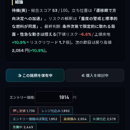
結論
待機(黄)
・総合スコア
/ 100。立ち位置は
「遷移期で方
53
向決定への加速」
。リスクの解釈は
「重度の警戒と標準的
な燃料が同居」
。最終判断:
条件次第で限定的に取れる局
面・性急な動きは控える
(下値リスク
/ 上値余地
−6.6%
= リスクリワード
倍)。次の節目は戻り高値
+10.9%
1.7
円(
)。
2,054
+10.9%
🫱 この銘柄を保有中
🫲 購入を検討中
エントリー価格:
円
押し安値
レンジ仕込み
1,730
1,892
エントリー価格ほぼ現在
高値掴み
N 値付近
1,852
2,054
2,578
急騰中
2,449