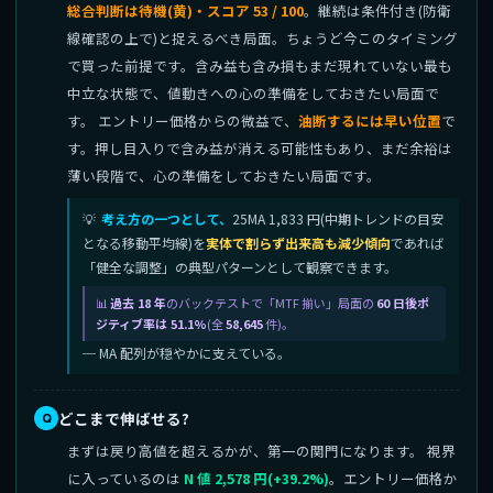
総合判断は待機(黄)・スコア 53 / 100
。継続は条件付き(防衛
線確認の上で)と捉えるべき局面。ちょうど今このタイミング
で買った前提です。含み益も含み損もまだ現れていない最も
中立な状態で、値動きへの心の準備をしておきたい局面で
す。 エントリー価格からの微益で、
油断するには早い位置
で
す。押し目入りで含み益が消える可能性もあり、まだ余裕は
薄い段階で、心の準備をしておきたい局面です。
考え方の一つとして、
25MA 1,833 円(中期トレンドの目安
となる移動平均線)を
実体で割らず出来高も減少傾向
であれば
「健全な調整」の典型パターンとして観察できます。
過去 18 年
のバックテストで「MTF 揃い」局面の
60 日後ポ
ジティブ率は 51.1%
(全
58,645
件)。
─ MA 配列が穏やかに支えている。
どこまで伸ばせる?
まずは戻り高値を超えるかが、第一の関門になります。 視界
に入っているのは
N 値 2,578 円(+39.2%)
。エントリー価格か