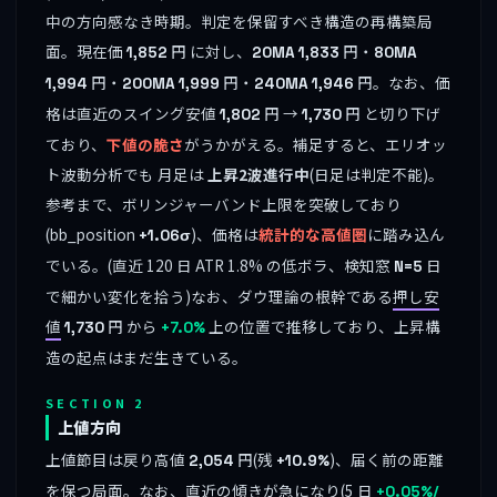
中の方向感なき時期。判定を保留すべき構造の再構築局
面。現在価
円 に対し、
円・
1,852
20MA
1,833
80MA
円・
円・
円。なお、価
1,994
200MA
1,999
240MA
1,946
格は直近のスイング安値
円 →
円 と切り下げ
1,802
1,730
ており、
下値の脆さ
がうかがえる。補足すると、エリオッ
ト波動分析でも 月足は
上昇2波進行中
(日足は判定不能)。
参考まで、ボリンジャーバンド上限を突破しており
(bb_position
)、価格は
統計的な高値圏
に踏み込ん
+1.06σ
でいる。(直近 120 日 ATR 1.8% の低ボラ、検知窓
日
N=5
で細かい変化を拾う)なお、ダウ理論の根幹である
押し安
値
円 から
上の位置で推移しており、上昇構
1,730
+7.0%
造の起点はまだ生きている。
SECTION 2
上値方向
上値節目は戻り高値
円(残
)、届く前の距離
2,054
+10.9%
を保つ局面。なお、直近の傾きが急になり(5 日
+0.05%/