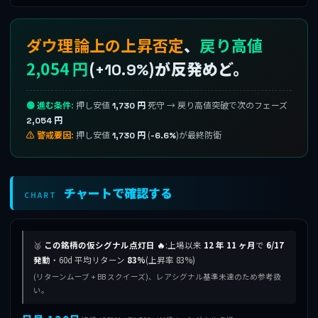
ダウ理論上の上昇否定
、
戻り高値
2,054 円
(
)が反発めど。
+10.9%
🟢 進む条件:
押し安値
死守 → 戻り高値突破で次のフェーズ
1,730 円
2,054 円
⚠ 警戒要因:
押し安値
(
)が最終防衛
1,730 円
-6.6%
チャートで確認する
CHART
🥈
この銘柄の仮シグナル点灯日 🔥
:上場以来
12 年 11 ヶ月
で
6/17
発動
・60d 平均リターン
83%
(上昇率 83%)
(リターンムーブ + BB スクイーズ)、レアシグナル基準未達のため参考扱
い。