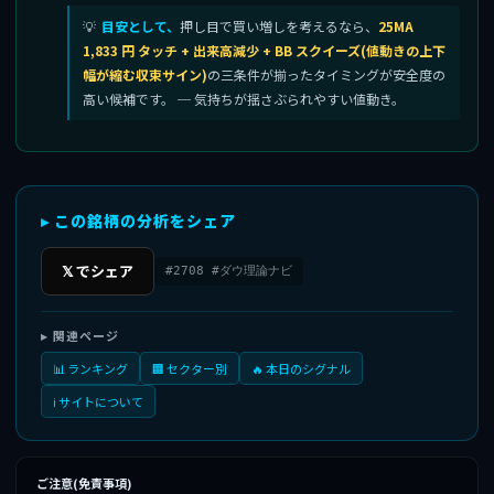
目安として、
押し目で買い増しを考えるなら、
25MA
1,833 円 タッチ + 出来高減少 + BB スクイーズ(値動きの上下
幅が縮む収束サイン)
の三条件が揃ったタイミングが安全度の
高い候補です。 ─ 気持ちが揺さぶられやすい値動き。
▸ この銘柄の分析をシェア
𝕏 でシェア
#2708 #ダウ理論ナビ
▸ 関連ページ
📊 ランキング
🏢 セクター別
🔥 本日のシグナル
ℹ️ サイトについて
ご注意(免責事項)