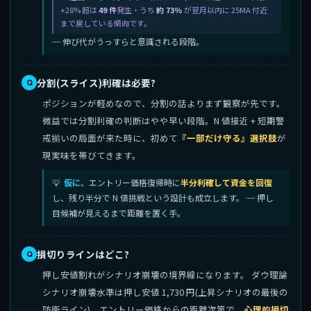
+28% 超は
49 件
発生・うち
約 73%
が翌月以内に 25MA 付近
まで戻している傾向です。
─ 伸び代がうっすらと意識される段階。
分割(スライス)利確は必要?
ポジションが軽めなので、分割の話よりまず観察が先です。
微益では分割利確の判断はやや早い段階。N 値接近 + 短期警
戒揃いの局面が来た時に、初めて
『一部だけ守る』選択肢
が
現実味を帯びてきます。
仮に、
エントリー価格復帰時に
半分利確して資金を回復
し、残り半分で N 値挑戦という設計も成立します。 ─ 押し
目候補が見えるまで距離を置く手。
損切りラインはどこ?
押し安値割れがシナリオ崩壊の境界線になります。 ダウ理論
シナリオ崩壊水準は押し安値 1,730 円(上昇シナリオの最後の
防衛ライン)。エントリー価格からの距離次第で、
心理的損切