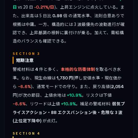
vs 20 日
)、上昇エンジンに点火している。ま
日
-0.21%/日
た、出来高は 5 日比
倍 の通常水準、法則合意ありで
0.98
根拠は中庸。一方、構造的には 3 波最優先の波動進行が確
認でき、上昇基調の根幹に裏付けが乗る。加えて、需給構
造のバランスも確認できる。
SECTION 3
短期注意
警戒材料は
件と多く、
本格的な防衛体制
を取るべき水
4
準。なお、現生命線は
円
(押し安値水準・現在価か
1,730
ら
)、通常モードでの守り。また、戻り高値(
−6.6%
2,054
円)が次の節目、上値余地は
。リスクは下値
+10.9%
、リワードは上値
。補足の警戒材料:
弱気プ
−6.6%
+10.9%
ライスアクション・BB エクスパンション後・危険な 3 波
(上位足下降中)
が点灯。
SECTION 4