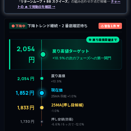
「
リターンムーブ + BB スクイーズ
」の組み合わせが点灯候補 ─
チャー
トの 🔥 で発動日を確認 →
下降トレンド継続・2 番底確認待ち
🟤 下降中
⚠ 警告 1 件 ▼
🎯 戻り高値突破まで
2,054
戻り高値ターゲット
円
+10.9% の次のフェーズへの第一関門
戻り高値
2,054 円
+10.9%
現在価
1,852 円
25MA 乖離 +1.0%
25MA(押し目候補)
1,833 円
-1.0%
押し安値(防衛)
1,730 円
-6.6% / 6 ヶ月で -12.0%