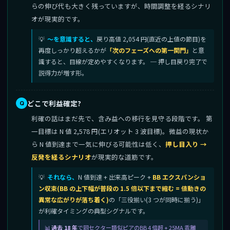
らの伸び代も大きく残っていますが、時間調整を経るシナリ
オが現実的です。
〜を意識すると、
戻り高値 2,054 円(直近の上値の節目)を
再度しっかり超えるかが
「次のフェーズへの第一関門」
と意
識すると、目線が定めやすくなります。 ─ 押し目戻り完了で
説得力が増す形。
どこで利益確定?
利確の話はまだ先で、含み益への移行を見守る段階です。 第
一目標は N 値 2,578 円(エリオット 3 波目標)。微益の現状か
ら N 値到達まで一気に伸びる可能性は低く、
押し目入り →
反発を経るシナリオ
が現実的な道筋です。
それなら、
N 値到達 + 出来高ピーク +
BB エクスパンショ
ン収束(BB の上下幅が普段の 1.5 倍以下まで縮む = 値動きの
異常な広がりが落ち着く)
の「三役揃い(3 つが同時に揃う)」
が利確タイミングの典型シグナルです。
過去 18 年
で同セクター類似ピアのBB 4 倍超 + 25MA 乖離