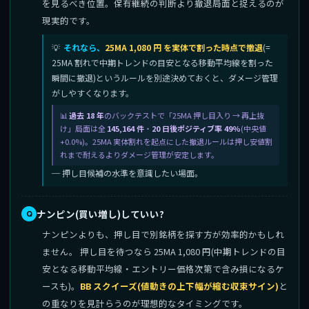
を見るべき位置。保有継続の判断より撤退局面と捉えるのが
現実的です。
それなら、
25MA 1,080 円 を実体で割った時点で撤退
(=
25MA 割れで中期トレンドの目安となる移動平均線を割った
瞬間に撤退)というルールを別途決めておくと、ダメージ管理
がしやすくなります。
過去 18 年
のバックテストで「25MA 押し目入り → 再上抜
け」局面は全
145,164 件
・
20 日後ポジティブ率 49%
(中央値
+0.0%)。25MA 実体割れを起点にした撤退ルールは押し安値割
れまで耐えるよりダメージ管理が安定します。
─ 押し目候補の水準を意識したい場面。
ナンピン(買い増し)していい?
ナンピンよりも、押し目で別銘柄を探す方が効率的かもしれ
ません。 押し目を待つなら 25MA 1,080 円(中期トレンドの目
安となる移動平均線・エントリー価格次第で含み損になるケ
ースも)。
BB スクイーズ(値動きの上下幅が縮む収束サイン)
と
の重なりを見計らうのが理想的なタイミングです。