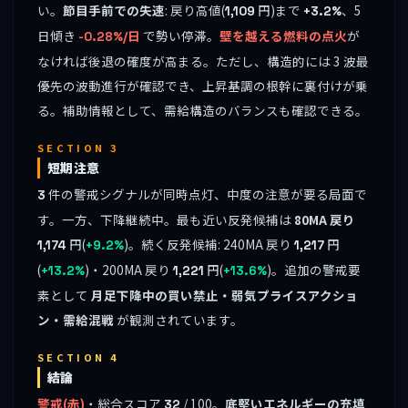
い。
節目手前での失速
: 戻り高値(
円)まで
、5
1,109
+3.2%
日傾き
で勢い停滞。
壁を越える燃料の点火
が
-0.28%/日
なければ後退の確度が高まる。ただし、構造的には 3 波最
優先の波動進行が確認でき、上昇基調の根幹に裏付けが乗
る。補助情報として、需給構造のバランスも確認できる。
SECTION 3
短期注意
件の警戒シグナルが同時点灯、中度の注意が要る局面で
3
す。一方、下降継続中。最も近い反発候補は
80MA 戻り
円(
)。続く反発候補: 240MA 戻り
円
1,174
+9.2%
1,217
(
)・200MA 戻り
円(
)。追加の警戒要
+13.2%
1,221
+13.6%
素として
月足下降中の買い禁止・弱気プライスアクショ
ン・需給混戦
が観測されています。
SECTION 4
結論
警戒(赤)
・総合スコア
/ 100。
底堅いエネルギーの充填
32