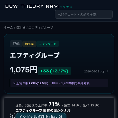
DOW THEORY NAVI
ダウナビ
🔍
ホーム
/
個別株
/ エフティグループ
卸売業
スタンダード
2763
エフティグループ
1,075円
+33 (+3.17%)
2026-06-18 大引け
上場以来
+79%
(
12.9 年
)─ 18 年・3,708 銘柄の集計対象。
71%
過去、発動後の上昇率
(独立 14 件 / 延べ 23 件)
エフティグループ 固有の仮シグナル
🥈
⚡️ シグナル点灯中 (Day 2)