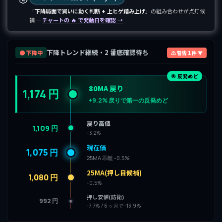
「
下降局面で買いに動く判断 + 上ヒゲ踏み上げ
」の組み合わせが点灯候
補 ─
チャートの 🔥 で発動日を確認 →
下降トレンド継続・2 番底確認待ち
🟤 下降中
⚠ 警告 1 件 ▼
🎯 反発めど
80MA 戻り
1,174 円
+9.2% 戻りで第一の反発めど
戻り高値
1,109 円
+3.2%
現在価
1,075 円
25MA 乖離 -0.5%
25MA(押し目候補)
1,080 円
+0.5%
押し安値(防衛)
992 円
-7.7% / 6 ヶ月で -13.9%