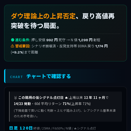
ダウ理論上の上昇否定
、戻り高値再
突破を待つ局面。
🟢 進む条件:
押し安値
死守 → N 値
射程
992 円
1,298 円
⚠ 警戒要因:
シナリオ崩壊済・反発支持帯 80MA 戻り
1,174 円
(
)まで距離
+9.2%
チャートで確認する
CHART
🥈
この銘柄の仮シグナル点灯日 🔥
:上場以来
12 年 11 ヶ月
で
14/23 発動
・60d 平均リターン
71%
(上昇率 71%)
(下降局面で買いに動く判断 + 上ヒゲ踏み上げ)、レアシグナル基準未達
のため参考扱い。
日足 120日
終値 / 25MA / Fib50% / N値 / 🔥シグナル点灯