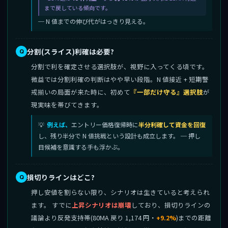
まで戻している傾向です。
─ N 値までの伸び代がはっきり見える。
分割(スライス)利確は必要?
分割で利を確定させる選択肢が、視野に入ってくる頃です。
微益では分割利確の判断はやや早い段階。N 値接近 + 短期警
戒揃いの局面が来た時に、初めて
『一部だけ守る』選択肢
が
現実味を帯びてきます。
例えば、
エントリー価格復帰時に
半分利確して資金を回復
し、残り半分で N 値挑戦という設計も成立します。 ─ 押し
目候補を意識する手も浮かぶ。
損切りラインはどこ?
押し安値を割らない限り、シナリオは生きていると考えられ
ます。 すでに
上昇シナリオは崩壊
しており、損切りラインの
議論より反発支持帯(80MA 戻り 1,174 円・
+9.2%
)までの距離