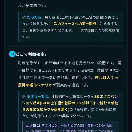
オが現実的です。
だったら、
戻り高値 1,109 円(直近の上値の節目)を再度し
っかり超えるかが
「次のフェーズへの第一関門」
と意識する
と、目線が定めやすくなります。 ─ 次の節目までの距離は穏
やか。
どこで利益確定?
利確を急がず、まだ伸ばせる余地を見守りたい段階です。 第
一目標は N 値 1,298 円(エリオット 3 波目標)。微益の現状か
ら N 値到達まで一気に伸びる可能性は低く、
押し目入り →
反発を経るシナリオ
が現実的な道筋です。
セオリーでは、
N 値到達 + 出来高ピーク +
BB エクスパン
ション収束(BB の上下幅が普段の 1.5 倍以下まで縮む = 値動
きの異常な広がりが落ち着く)
の「三役揃い(3 つが同時に揃
う)」が利確タイミングの典型シグナルです。
過去 18 年
で同セクター類似ピアのBB 4 倍超 + 25MA 乖離
+28% 超は
75 件
発生・うち
約 75%
が翌月以内に 25MA 付近