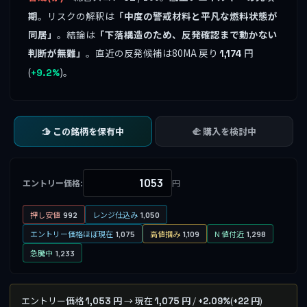
期
。リスクの解釈は
「中度の警戒材料と平凡な燃料状態が
同居」
。結論は
「下落構造のため、反発確認まで動かない
判断が無難」
。直近の反発候補は80MA 戻り
円
1,174
(
)。
+9.2%
🫱 この銘柄を保有中
🫲 購入を検討中
エントリー価格:
円
押し安値
レンジ仕込み
992
1,050
エントリー価格ほぼ現在
高値掴み
N 値付近
1,075
1,109
1,298
急騰中
1,233
エントリー価格
→ 現在
/
(
)
1,053 円
1,075 円
+2.09%
+22 円