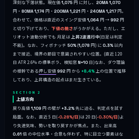
深刻な下落状態。現在価
円 に対し、
1,075
20MA
1,070
円・
円・
円・
円。
80MA
1,174
200MA
1,221
240MA
1,217
合わせて、価格は直近のスイング安値
円 →
円
1,064
992
と切り下げており、
下値の脆さ
がうかがえる。ただし、エ
リオット波動分析でも 月足は
上昇2波進行中
(日足は判定
不能)。なお、フィボナッチ
(
円) に
以内
50%
1,078
0.3%
まで接近、境界の節目で意識されやすい位置。(直近 120
日 ATR 2.6% の標準ボラ、検知窓
日)なお、ダウ理論
N=10
の根幹である
押し安値
円 から
上の位置で推移
992
+8.4%
しており、上昇構造の起点はまだ生きている。
SECTION 2
上値方向
戻り高値
円 の壁が
先に迫る、判定点を試す
1,109
+3.2%
局面。なお、直近 5 日(
)は 20 日(
)よ
-0.28%/日
-0.30%/日
り失速気味、勢いを取り戻すかが焦点。また、出来高
倍 の中位水準・合意も伴わず、特に目立つ要素はな
0.61