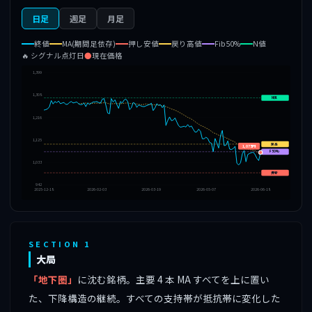
日足
週足
月足
終値
MA(期間足依存)
押し安値
戻り高値
Fib50%
N値
🔥 シグナル点灯日
●
現在価格
1,399
1,308
N値
1,216
1,125
戻高
1,075円
F50%
1,033
押安
942
2025-12-18
2026-02-03
2026-03-19
2026-05-07
2026-06-18
SECTION 1
大局
「地下圏」
に沈む銘柄。主要 4 本 MA すべてを上に置い
た、下降構造の継続。すべての支持帯が抵抗帯に変化した