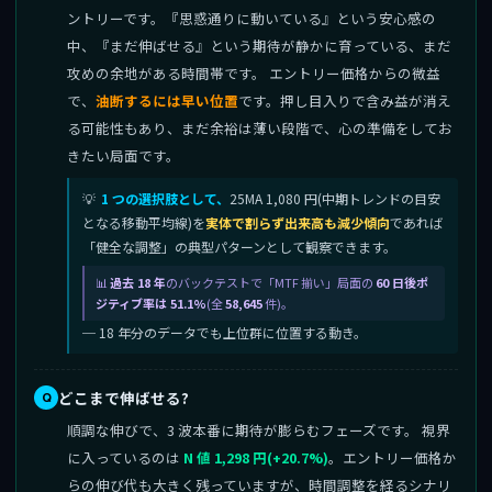
ントリーです。『思惑通りに動いている』という安心感の
中、『まだ伸ばせる』という期待が静かに育っている、まだ
攻めの余地がある時間帯です。 エントリー価格からの微益
で、
油断するには早い位置
です。押し目入りで含み益が消え
る可能性もあり、まだ余裕は薄い段階で、心の準備をしてお
きたい局面です。
1 つの選択肢として、
25MA 1,080 円(中期トレンドの目安
となる移動平均線)を
実体で割らず出来高も減少傾向
であれば
「健全な調整」の典型パターンとして観察できます。
過去 18 年
のバックテストで「MTF 揃い」局面の
60 日後ポ
ジティブ率は 51.1%
(全
58,645
件)。
─ 18 年分のデータでも上位群に位置する動き。
どこまで伸ばせる?
順調な伸びで、3 波本番に期待が膨らむフェーズです。 視界
に入っているのは
N 値 1,298 円(+20.7%)
。エントリー価格か
らの伸び代も大きく残っていますが、時間調整を経るシナリ