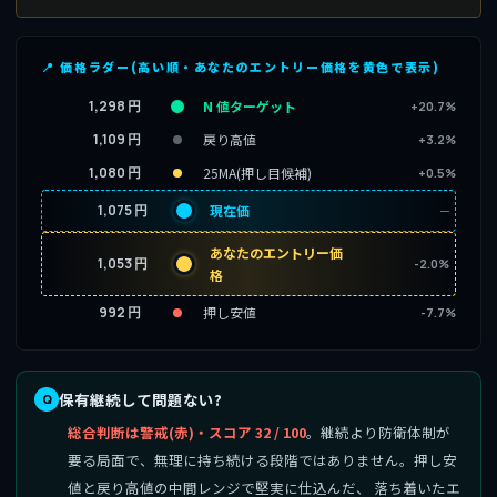
📍 価格ラダー(高い順・あなたのエントリー価格を黄色で表示)
1,298 円
N 値ターゲット
+20.7%
1,109 円
戻り高値
+3.2%
1,080 円
25MA(押し目候補)
+0.5%
1,075 円
現在価
─
あなたのエントリー価
1,053 円
-2.0%
格
992 円
押し安値
-7.7%
保有継続して問題ない?
総合判断は警戒(赤)・スコア 32 / 100
。継続より防衛体制が
要る局面で、無理に持ち続ける段階ではありません。押し安
値と戻り高値の中間レンジで堅実に仕込んだ、 落ち着いたエ