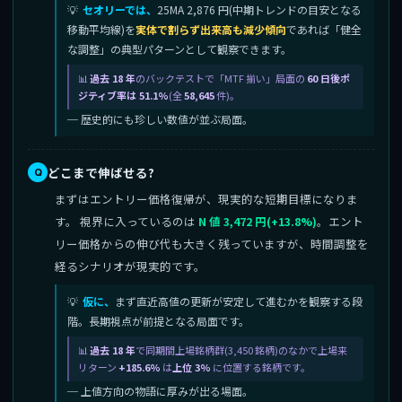
セオリーでは、
25MA 2,876 円(中期トレンドの目安となる
移動平均線)を
実体で割らず出来高も減少傾向
であれば「健全
な調整」の典型パターンとして観察できます。
過去 18 年
のバックテストで「MTF 揃い」局面の
60 日後ポ
ジティブ率は 51.1%
(全
58,645
件)。
─ 歴史的にも珍しい数値が並ぶ局面。
どこまで伸ばせる?
まずはエントリー価格復帰が、現実的な短期目標になりま
す。 視界に入っているのは
N 値 3,472 円(+13.8%)
。エント
リー価格からの伸び代も大きく残っていますが、時間調整を
経るシナリオが現実的です。
仮に、
まず直近高値の更新が安定して進むかを観察する段
階。長期視点が前提となる局面です。
過去 18 年
で同期間上場銘柄群(3,450 銘柄)のなかで上場来
リターン
+185.6%
は
上位 3%
に位置する銘柄です。
─ 上値方向の物語に厚みが出る場面。