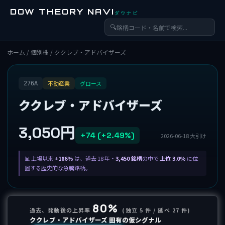
DOW THEORY NAVI
ダウナビ
🔍
ホーム
/
個別株
/ ククレブ・アドバイザーズ
不動産業
グロース
276A
ククレブ・アドバイザーズ
3,050円
+74 (+2.49%)
2026-06-18 大引け
上場以来
+186%
は、過去 18 年・
3,450 銘柄
の中で
上位 3.0%
に位
置する歴史的な急騰銘柄。
80%
過去、発動後の上昇率
(独立 5 件 / 延べ 27 件)
ククレブ・アドバイザーズ 固有の仮シグナル