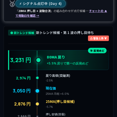
🥈
⚡️ シグナル点灯中 (Day 4)
「
20MA 押し目 + 波動合流
」の組み合わせが点灯候補 ─
チャートの 🔥
で発動日を確認 →
新トレンド候補・第 1 波の押し目待ち
🟡 新トレンド候補
⚠ 警告 1 件 ▼
🎯 反発めど
80MA 戻り
3,231 円
+5.9% 戻りで第一の反発めど
戻り高値(突破済)
2,974 円
-2.5%
現在価
3,050 円
25MA 乖離 +6.0%
25MA(押し目候補)
2,876 円
-5.7%
押し安値(防衛)
2,666 円