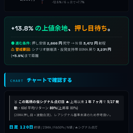
-12.6% / 6 ヶ月で +7.7%
の上値余地
、
押し目待ち
。
+13.8%
🟢 進む条件:
押し安値
死守 → N 値
射程
2,666 円
3,472 円
⚠ 警戒要因:
シナリオ崩壊済・反発支持帯 80MA 戻り
3,231 円
(
)まで距離
+5.9%
チャートで確認する
CHART
🥈
この銘柄の仮シグナル点灯日 🔥
:上場以来
1 年 7 ヶ月
で
5/27 発
動
・60d 平均リターン
80%
(上昇率 80%)
(20MA 押し目 + 波動合流)、レアシグナル基準未達のため参考扱い。
日足 120日
終値 / 25MA / Fib50% / N値 / 🔥シグナル点灯