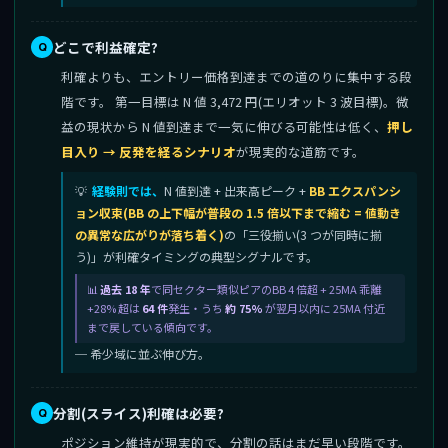
どこで利益確定?
利確よりも、エントリー価格到達までの道のりに集中する段
階です。 第一目標は N 値 3,472 円(エリオット 3 波目標)。微
益の現状から N 値到達まで一気に伸びる可能性は低く、
押し
目入り → 反発を経るシナリオ
が現実的な道筋です。
経験則では、
N 値到達 + 出来高ピーク +
BB エクスパンシ
ョン収束(BB の上下幅が普段の 1.5 倍以下まで縮む = 値動き
の異常な広がりが落ち着く)
の「三役揃い(3 つが同時に揃
う)」が利確タイミングの典型シグナルです。
過去 18 年
で同セクター類似ピアのBB 4 倍超 + 25MA 乖離
+28% 超は
64 件
発生・うち
約 75%
が翌月以内に 25MA 付近
まで戻している傾向です。
─ 希少域に並ぶ伸び方。
分割(スライス)利確は必要?
ポジション維持が現実的で、分割の話はまだ早い段階です。