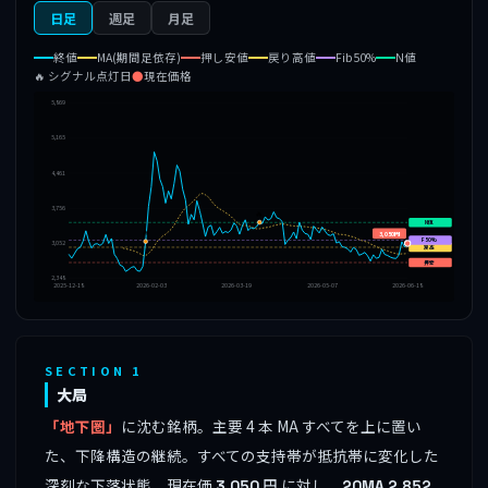
日足
週足
月足
終値
MA(期間足依存)
押し安値
戻り高値
Fib50%
N値
🔥 シグナル点灯日
●
現在価格
5,869
5,165
4,461
3,756
🔥
N値
🔥
3,050円
F50%
3,052
戻高
押安
2,348
2025-12-18
2026-02-03
2026-03-19
2026-05-07
2026-06-18
SECTION 1
大局
「地下圏」
に沈む銘柄。主要 4 本 MA すべてを上に置い
た、下降構造の継続。すべての支持帯が抵抗帯に変化した
深刻な下落状態。現在価
円 に対し、
3,050
20MA
2,852