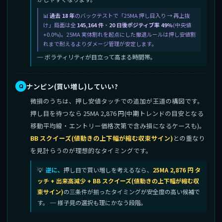
過去 18 年
のバックテストで「25MA 押し目入り → 再上抜
け」局面は全
145,164 件
・
20 日後ポジティブ率 49%
(中央値
+0.0%)。25MA 実体割れを起点にした撤退ルールは押し安値割
れまで耐えるよりダメージ管理が安定します。
─ ボラティリティが目立って高まる時間帯。
ナンピン(買い増し)していい?
微損のうちは、押し安値タッチでの追加が王道の構図です。
押し目を待つなら 25MA 2,876 円(中期トレンドの目安となる
移動平均線・エントリー価格次第で含み損になるケースも)。
BB スクイーズ(値動きの上下幅が縮む収束サイン)
との重なり
を見計らうのが理想的なタイミングです。
逆に、
押し目で買い増しを考えるなら、
25MA 2,876 円 タ
ッチ + 出来高減少 + BB スクイーズ(値動きの上下幅が縮む収
束サイン)
の三条件が揃ったタイミングが安全度の高い候補で
す。 ─ 様子見の選択も理にかなう段階。