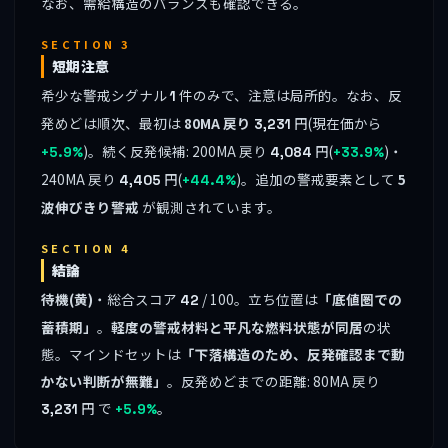
なお、需給構造のバランスも確認できる。
SECTION 3
短期注意
希少な警戒シグナル
件のみで、注意は局所的。なお、反
1
発めどは順次、最初は
80MA 戻り
円(現在価から
3,231
)。続く反発候補: 200MA 戻り
円(
)・
+5.9%
4,084
+33.9%
240MA 戻り
円(
)。追加の警戒要素として
5
4,405
+44.4%
波伸びきり警戒
が観測されています。
SECTION 4
結論
待機(黄)
・総合スコア
/ 100。立ち位置は
「底値圏での
42
蓄積期」
。
軽度の警戒材料と平凡な燃料状態が同居
の状
態。マインドセットは
「下落構造のため、反発確認まで動
かない判断が無難」
。反発めどまでの距離: 80MA 戻り
円 で
。
3,231
+5.9%