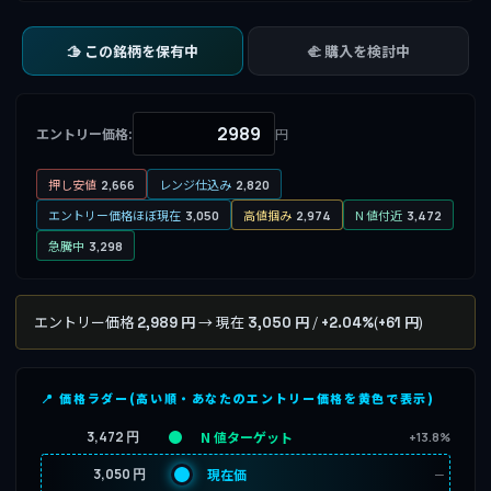
🫱 この銘柄を保有中
🫲 購入を検討中
エントリー価格:
円
押し安値
レンジ仕込み
2,666
2,820
エントリー価格ほぼ現在
高値掴み
N 値付近
3,050
2,974
3,472
急騰中
3,298
エントリー価格
→ 現在
/
(
)
2,989 円
3,050 円
+2.04%
+61 円
📍 価格ラダー(高い順・あなたのエントリー価格を黄色で表示)
3,472 円
N 値ターゲット
+13.8%
3,050 円
現在価
─