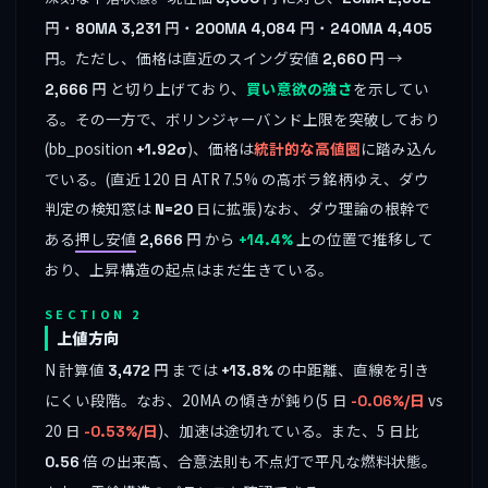
円・
円・
円・
80MA
3,231
200MA
4,084
240MA
4,405
円。ただし、価格は直近のスイング安値
円 →
2,660
円 と切り上げており、
買い意欲の強さ
を示してい
2,666
る。その一方で、ボリンジャーバンド上限を突破しており
(bb_position
)、価格は
統計的な高値圏
に踏み込ん
+1.92σ
でいる。(直近 120 日 ATR 7.5% の高ボラ銘柄ゆえ、ダウ
判定の検知窓は
日に拡張)なお、ダウ理論の根幹で
N=20
ある
押し安値
円 から
上の位置で推移して
2,666
+14.4%
おり、上昇構造の起点はまだ生きている。
SECTION 2
上値方向
N 計算値
円 までは
の中距離、直線を引き
3,472
+13.8%
にくい段階。なお、20MA の傾きが鈍り(5 日
vs
-0.06%/日
20 日
)、加速は途切れている。また、5 日比
-0.53%/日
倍 の出来高、合意法則も不点灯で平凡な燃料状態。
0.56