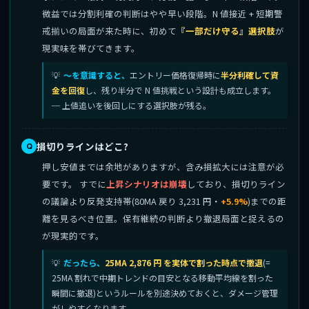
微益では分割利確の判断はやや早い段階。N 値接近 + 短期警
戒揃いの局面が来た時に、初めて
『一部だけ守る』選択肢
が
現実味を帯びてきます。
〜を意識すると、
エントリー価格復帰時に
半分利確して資
金を回復
し、残り半分で N 値挑戦という設計も成立します。
─ 上値追いを後回しにする選択肢が残る。
損切りラインはどこ?
押し安値までは余地がありますが、含み損拡大には注意が必
要です。 すでに
上昇シナリオは崩壊
しており、損切りライン
の議論より反発支持帯(80MA 戻り 3,231 円・
+5.9%
)までの距
離を見るべき位置。保有継続の判断より撤退局面と捉えるの
が現実的です。
だったら、
25MA 2,876 円 を実体で割った時点で撤退
(=
25MA 割れで中期トレンドの目安となる移動平均線を割った
瞬間に撤退)というルールを別途決めておくと、ダメージ管理
がしやすくなります。