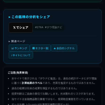
▸ この銘柄の分析をシェア
𝕏 でシェア
#276A #ダウ理論ナビ
▸ 関連ページ
📊 ランキング
🏢 セクター別
🔥 本日のシグナル
ℹ️ サイトについて
ご注意(免責事項)
本サイトで表示される「ダウナビ推奨」は、過去の統計データとダウ理論
に基づく
計算結果のラベル
であり、売買を推奨するものではありません。
過去の結果は将来の成果を保証するものではありません。
投資判断はご自身の責任でお願いします。元本割れのリスクがあります。
当サイトは金融商品取引業者ではなく、投資助言業務を行っていません。
データ出典: J-Quants API(東京証券取引所データ)。