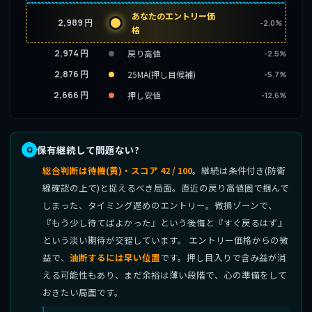
あなたのエントリー価
2,989 円
-2.0%
格
2,974 円
戻り高値
-2.5%
2,876 円
25MA(押し目候補)
-5.7%
2,666 円
押し安値
-12.6%
保有継続して問題ない?
総合判断は待機(黄)・スコア 42 / 100
。継続は条件付き(防衛
線確認の上で)と捉えるべき局面。直近の戻り高値圏で掴んで
しまった、タイミング遅めのエントリー。微損ゾーンで、
『もう少し待てばよかった』という後悔と『すぐ戻るはず』
という淡い期待が交錯しています。 エントリー価格からの微
益で、
油断するには早い位置
です。押し目入りで含み益が消
える可能性もあり、まだ余裕は薄い段階で、心の準備をして
おきたい局面です。