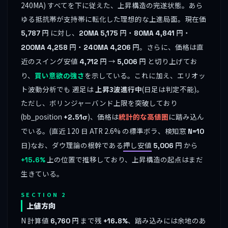
240MA) すべてを下に従えた、上昇構造の完遂状態。あら
ゆる抵抗帯が支持帯に転化した理想的な上進局面。現在価
円 に対し、
円・
円・
5,787
20MA
5,175
80MA
4,841
円・
円。さらに、価格は直
200MA
4,258
240MA
4,206
近のスイング安値
円 →
円 と切り上げてお
4,712
5,006
り、
買い意欲の強さ
を示している。これに加え、エリオッ
ト波動分析でも 週足は
上昇3波進行中
(日足は判定不能)。
ただし、ボリンジャーバンド上限を突破しており
(bb_position
)、価格は
統計的な高値圏
に踏み込ん
+2.51σ
でいる。(直近 120 日 ATR 2.6% の標準ボラ、検知窓
N=10
日)なお、ダウ理論の根幹である
押し安値
円 から
5,006
上の位置で推移しており、上昇構造の起点はまだ
+15.6%
生きている。
SECTION 2
上値方向
N 計算値
円 まで残
、踏み込みには余地のあ
6,760
+16.8%