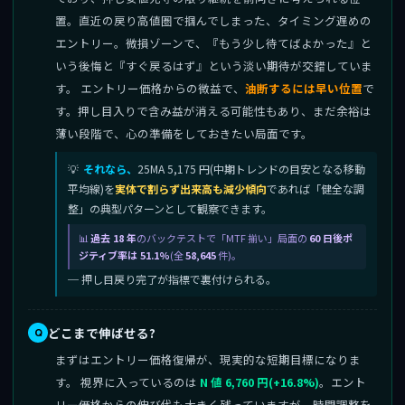
置。直近の戻り高値圏で掴んでしまった、タイミング遅めの
エントリー。微損ゾーンで、『もう少し待てばよかった』と
いう後悔と『すぐ戻るはず』という淡い期待が交錯していま
す。 エントリー価格からの微益で、
油断するには早い位置
で
す。押し目入りで含み益が消える可能性もあり、まだ余裕は
薄い段階で、心の準備をしておきたい局面です。
それなら、
25MA 5,175 円(中期トレンドの目安となる移動
平均線)を
実体で割らず出来高も減少傾向
であれば「健全な調
整」の典型パターンとして観察できます。
過去 18 年
のバックテストで「MTF 揃い」局面の
60 日後ポ
ジティブ率は 51.1%
(全
58,645
件)。
─ 押し目戻り完了が指標で裏付けられる。
どこまで伸ばせる?
まずはエントリー価格復帰が、現実的な短期目標になりま
す。 視界に入っているのは
N 値 6,760 円(+16.8%)
。エント
リー価格からの伸び代も大きく残っていますが、時間調整を