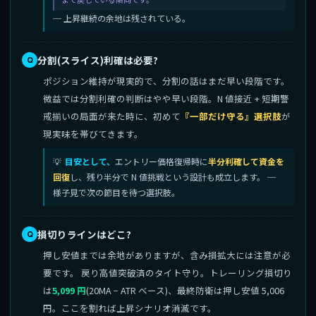
─ 上昇継続の余地は残されている。
分割(スライス)利確は必要?
ポジション維持が現実的で、分割の話はまだ早い段階です。
微益では分割利確の判断はやや早い段階。N 値接近 + 短期警
戒揃いの局面が来た時に、初めて
『一部だけ守る』選択肢
が
現実味を帯びてきます。
目安として、
エントリー価格復帰時に
半分利確して資金を
回復
し、残り半分で N 値挑戦という設計も成立します。 ─
様子見で次の節目を待つ選択肢。
損切りラインはどこ?
押し安値までは余地がありますが、含み損拡大には注意が必
要です。 戻り高値突破済のタイト守り。トレーリング損切り
は
5,099 円
(20MA − ATR ベース)、最終防衛は押し安値 5,006
円。ここを割れば上昇シナリオ消滅です。