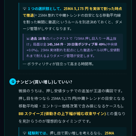
1 つの選択肢として、
25MA 5,175 円 を実体で割った時点
で撤退
(= 25MA 割れで中期トレンドの目安となる移動平均線
を割った瞬間に撤退)というルールを別途決めておくと、ダメ
ージ管理がしやすくなります。
過去 18 年
のバックテストで「25MA 押し目入り → 再上抜
け」局面は全
145,164 件
・
20 日後ポジティブ率 49%
(中央値
+0.0%)。25MA 実体割れを起点にした撤退ルールは押し安値割
れまで耐えるよりダメージ管理が安定します。
─ ボラティリティが目立って高まる時間帯。
ナンピン(買い増し)していい?
微損のうちは、押し安値タッチでの追加が王道の構図です。
押し目を待つなら 25MA 5,175 円(中期トレンドの目安となる
移動平均線・エントリー価格次第で含み損になるケースも)。
BB スクイーズ(値動きの上下幅が縮む収束サイン)
との重なり
を見計らうのが理想的なタイミングです。
経験則では、
押し目で買い増しを考えるなら、
25MA