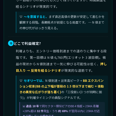
経るシナリオが現実的です。
〜を意識すると、
まず直近高値の更新が安定して進むかを
観察する段階。長期視点が前提となる局面です。 ─ N 値まで
の伸び代がはっきり見える。
どこで利益確定?
利確よりも、エントリー価格到達までの道のりに集中する段
階です。 第一目標は N 値 6,760 円(エリオット 3 波目標)。微
益の現状から N 値到達まで一気に伸びる可能性は低く、
押し
目入り → 反発を経るシナリオ
が現実的な道筋です。
セオリーでは、
N 値到達 + 出来高ピーク +
BB エクスパン
ション収束(BB の上下幅が普段の 1.5 倍以下まで縮む = 値動
きの異常な広がりが落ち着く)
の「三役揃い(3 つが同時に揃
う)」が利確タイミングの典型シグナルです。
過去 18 年
で同セクター類似ピアのBB 4 倍超 + 25MA 乖離
+28% 超は
32 件
発生・うち
約 69%
が翌月以内に 25MA 付近
まで戻している傾向です。