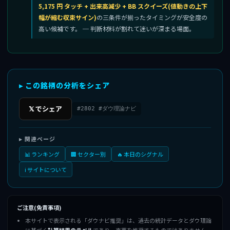
5,175 円 タッチ + 出来高減少 + BB スクイーズ(値動きの上下
幅が縮む収束サイン)
の三条件が揃ったタイミングが安全度の
高い候補です。 ─ 判断材料が割れて迷いが深まる場面。
▸ この銘柄の分析をシェア
𝕏 でシェア
#2802 #ダウ理論ナビ
▸ 関連ページ
📊 ランキング
🏢 セクター別
🔥 本日のシグナル
ℹ️ サイトについて
ご注意(免責事項)
本サイトで表示される「ダウナビ推奨」は、過去の統計データとダウ理論