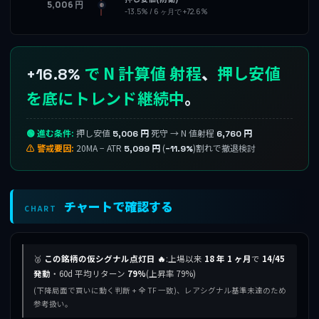
5,006 円
-13.5% / 6 ヶ月で +72.6%
で N 計算値 射程
、
押し安値
+16.8%
を底にトレンド継続中
。
🟢 進む条件:
押し安値
死守 → N 値射程
5,006 円
6,760 円
⚠ 警戒要因:
20MA − ATR
(
)割れで撤退検討
5,099 円
−11.9%
チャートで確認する
CHART
🥈
この銘柄の仮シグナル点灯日 🔥
:上場以来
18 年 1 ヶ月
で
14/45
発動
・60d 平均リターン
79%
(上昇率 79%)
(下降局面で買いに動く判断 + 全 TF 一致)、レアシグナル基準未達のため
参考扱い。