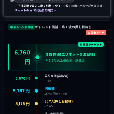
「
下降局面で買いに動く判断 + 全 TF 一致
」の組み合わせが点灯候補 ─
チャートの 🔥 で発動日を確認 →
新トレンド候補・第 1 波の押し目待ち
🟡 新トレンド候補
⚠ 警告 3 件 ▼
🎯 N 値ターゲット
6,760
N 計算値(エリオット 3 波目標)
円
+16.8% の上値余地・到達点
戻り高値(突破済)
5,676 円
-1.9%
現在価
5,787 円
25MA 乖離 +11.8%
25MA(押し目候補)
5,175 円
-10.6%
押し安値(防衛)