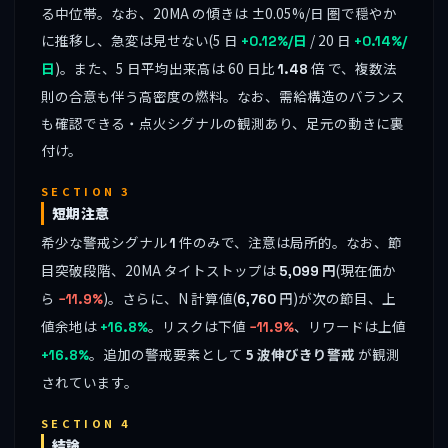
る中位帯。なお、20MA の傾きは ±0.05%/日 圏で穏やか
に推移し、急変は見せない(5 日
/ 20 日
+0.12%/日
+0.14%/
)。また、5 日平均出来高は 60 日比
倍 で、複数法
日
1.48
則の合意も伴う高密度の燃料。なお、需給構造のバランス
も確認できる・点火シグナルの観測あり、足元の動きに裏
付け。
SECTION 3
短期注意
希少な警戒シグナル
件のみで、注意は局所的。なお、節
1
目突破段階、20MA タイトストップは
円
(現在価か
5,099
ら
)。さらに、N 計算値(
円)が次の節目、上
−11.9%
6,760
値余地は
。リスクは下値
、リワードは上値
+16.8%
−11.9%
。追加の警戒要素として
5 波伸びきり警戒
が観測
+16.8%
されています。
SECTION 4
結論