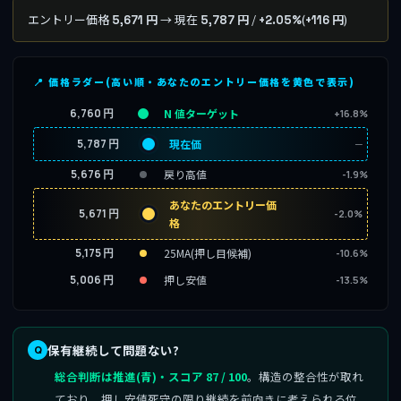
エントリー価格
→ 現在
/
(
)
5,671 円
5,787 円
+2.05%
+116 円
📍 価格ラダー(高い順・あなたのエントリー価格を黄色で表示)
6,760 円
N 値ターゲット
+16.8%
5,787 円
現在価
─
5,676 円
戻り高値
-1.9%
あなたのエントリー価
5,671 円
-2.0%
格
5,175 円
25MA(押し目候補)
-10.6%
5,006 円
押し安値
-13.5%
保有継続して問題ない?
総合判断は推進(青)・スコア 87 / 100
。構造の整合性が取れ
ており、押し安値死守の限り継続を前向きに考えられる位