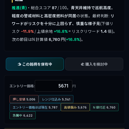
推進(青)
・総合スコア
/ 100。
青天井維持で巡航高度
。
87
軽度の警戒材料と高密度燃料が同居
の状態。最終判断:
リ
ワードがリスクを十分に上回らず、慎重な様子見
(下値リ
スク
/ 上値余地
= リスクリワード
倍)。
−11.9%
+16.8%
1.4
次の節目はN 計算値
円(
)。
6,760
+16.8%
🫱 この銘柄を保有中
🫲 購入を検討中
エントリー価格:
円
押し安値
レンジ仕込み
5,006
5,341
エントリー価格ほぼ現在
高値掴み
N 値付近
5,787
5,676
6,760
急騰中
6,422