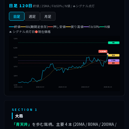
日足 120日
終値 / 25MA / Fib50% / N値 / 🔥シグナル点灯
日足
週足
月足
終値
MA(期間足依存)
押し安値
戻り高値
Fib50%
N値
🔥 シグナル点灯日
●
現在価格
7,098
N値
6,299
5,787円
戻高
5,501
F50%
押安
4,703
3,904
3,106
2025-12-18
2026-02-03
2026-03-19
2026-05-07
2026-06-18
SECTION 1
大局
「青天井」
を歩む銘柄。主要 4 本 (20MA / 80MA / 200MA /