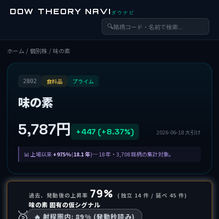
DOW THEORY NAVI
ダウナビ
🔍
ホーム
/
個別株
/ 味の素
食料品
プライム
2802
味の素
5,787円
+447 (+8.37%)
2026-06-18 大引け
上場以来
+975%
(
18.1 年
)─ 18 年・3,708 銘柄の集計対象。
79%
過去、発動後の上昇率
(独立 14 件 / 延べ 45 件)
味の素 固有の仮シグナル
🥈
🔥 射程圏内: 89% (発動秒読み)