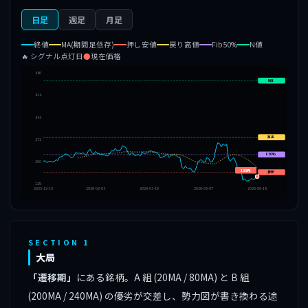
日足
週足
月足
終値
MA(期間足依存)
押し安値
戻り高値
Fib50%
N値
🔥 シグナル点灯日
●
現在価格
486
N値
414
343
戻高
271
F50%
200
153円
押安
129
2025-12-18
2026-02-03
2026-03-19
2026-05-07
2026-06-18
SECTION 1
大局
「遷移期」
にある銘柄。A 組 (20MA / 80MA) と B 組
(200MA / 240MA) の優劣が交差し、勢力図が書き換わる途