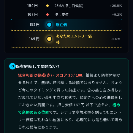
194 円
25MA(押し目候補)
+26.8%
167 円
押し安値
+9.2%
153 円
現在価
─
あなたのエントリー価
149 円
-2.6%
格
保有継続して問題ない?
総合判断は警戒(赤)・スコア 30 / 100
。継続より防衛体制が
要る局面で、無理に持ち続ける段階ではありません。ちょう
ど今このタイミングで買った前提です。含み益も含み損もま
だ現れていない最も中立な状態で、値動きへの心の準備をし
ておきたい局面です。 押し安値 167 円 以下で拾えた、
極め
て余裕のある位置
です。シナリオ崩壊水準を割ってもエント
リー価格は割れない位置にあり、心理的にも落ち着いて眺め
られる段階にあります。