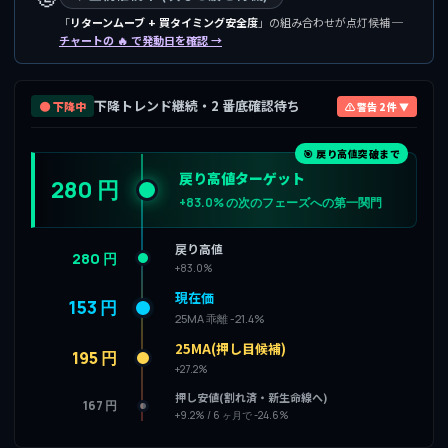
「
リターンムーブ + 買タイミング安全度
」の組み合わせが点灯候補 ─
チャートの 🔥 で発動日を確認 →
下降トレンド継続・2 番底確認待ち
🟤 下降中
⚠ 警告 2 件 ▼
🎯 戻り高値突破まで
戻り高値ターゲット
280 円
+83.0% の次のフェーズへの第一関門
戻り高値
280 円
+83.0%
現在価
153 円
25MA 乖離 -21.4%
25MA(押し目候補)
195 円
+27.2%
押し安値(割れ済・新生命線へ)
167 円
+9.2% / 6 ヶ月で -24.6%