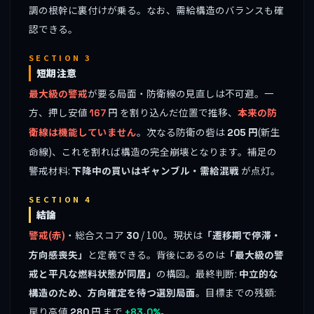
調の根幹に裏付けが乗る。なお、需給構造のバランスも確
認できる。
SECTION 3
短期注意
最大級の警戒
が要る局面・防衛線の見直しは不可避。一
方、押し安値
円 を割り込んだ位置で推移、
本来の防
167
衛線は機能していません
。次なる防衛の砦は
円
(新生
205
命線)、これを割れば構造の完全崩壊となります。補足の
警戒材料:
下降中の買いはギャンブル・需給混戦
が点灯。
SECTION 4
結論
警戒(赤)
・総合スコア
/ 100。現状は
「遷移期で停滞・
30
方向感喪失」
と定義できる。背後にあるのは
「最大級の警
戒と平凡な燃料状態が同居」
の構図。最終判断:
中立的な
構造のため、方向確定を待つ選別局面
。目標までの残額:
戻り高値
円 まで
。
280
+83.0%