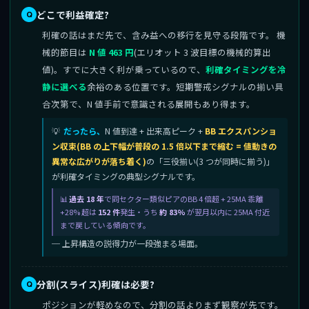
どこで利益確定?
利確の話はまだ先で、含み益への移行を見守る段階です。 機
械的節目は
N 値 463 円
(エリオット 3 波目標の機械的算出
値)。すでに大きく利が乗っているので、
利確タイミングを冷
静に選べる
余裕のある位置です。短期警戒シグナルの揃い具
合次第で、N 値手前で意識される展開もあり得ます。
だったら、
N 値到達 + 出来高ピーク +
BB エクスパンショ
ン収束(BB の上下幅が普段の 1.5 倍以下まで縮む = 値動きの
異常な広がりが落ち着く)
の「三役揃い(3 つが同時に揃う)」
が利確タイミングの典型シグナルです。
過去 18 年
で同セクター類似ピアのBB 4 倍超 + 25MA 乖離
+28% 超は
152 件
発生・うち
約 83%
が翌月以内に 25MA 付近
まで戻している傾向です。
─ 上昇構造の説得力が一段強まる場面。
分割(スライス)利確は必要?
ポジションが軽めなので、分割の話よりまず観察が先です。