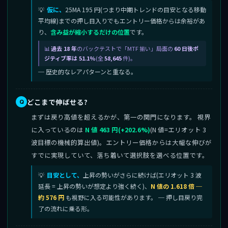
仮に、
25MA 195 円(つまり中期トレンドの目安となる移動
平均線)までの押し目入りでもエントリー価格からは余裕があ
り、
含み益が縮小するだけの位置
です。
過去 18 年
のバックテストで「MTF 揃い」局面の
60 日後ポ
ジティブ率は 51.1%
(全
58,645
件)。
─ 歴史的なレアパターンと重なる。
どこまで伸ばせる?
まずは戻り高値を超えるかが、第一の関門になります。 視界
に入っているのは
N 値 463 円(+202.6%)
(N 値=エリオット 3
波目標の機械的算出値)。エントリー価格からは大幅な伸びが
すでに実現していて、落ち着いて選択肢を選べる位置です。
目安として、
上昇の勢いがさらに続けば(エリオット 3 波
延長 = 上昇の勢いが想定より強く続く)、
N 値の 1.618 倍 ─
約 576 円
も視野に入る可能性があります。 ─ 押し目戻り完
了の流れに乗る形。