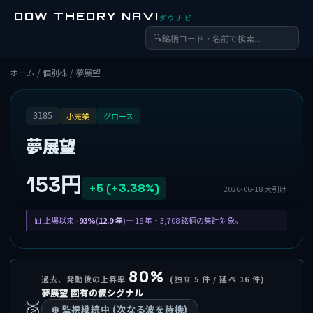
DOW THEORY NAVI
ダウナビ
🔍
ホーム
/
個別株
/ 夢展望
小売業
グロース
3185
夢展望
153円
+5 (+3.38%)
2026-06-18 大引け
上場以来
-93%
(
12.9 年
)─ 18 年・3,708 銘柄の集計対象。
80%
過去、発動後の上昇率
(独立 5 件 / 延べ 16 件)
夢展望 固有の仮シグナル
🥈
❄️ 監視継続中 (次なる波を待機)