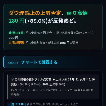
ダウ理論上の上昇否定
、
戻り高値
280 円
(
)が反発めど。
+83.0%
🟢 進む条件:
押し安値
死守 → 戻り高値突破で次のフェーズ
167 円
280 円
⚠ 警戒要因:
押し安値割れ済・新生命線
が最終
205 円
チャートで確認する
CHART
🥈
この銘柄の仮シグナル点灯日 🔥
:上場以来
12 年 11 ヶ月
で
5/16
発動
・60d 平均リターン
80%
(上昇率 80%)
(リターンムーブ + 買タイミング安全度)、レアシグナル基準未達のため
参考扱い。
日足 120日
終値 / 25MA / Fib50% / N値 / 🔥シグナル点灯