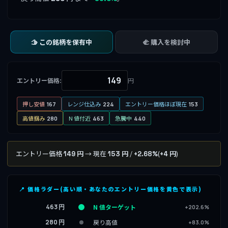
🫱 この銘柄を保有中
🫲 購入を検討中
エントリー価格:
円
押し安値
レンジ仕込み
エントリー価格ほぼ現在
167
224
153
高値掴み
N 値付近
急騰中
280
463
440
エントリー価格
→ 現在
/
(
)
149 円
153 円
+2.68%
+4 円
📍 価格ラダー(高い順・あなたのエントリー価格を黄色で表示)
463 円
N 値ターゲット
+202.6%
280 円
戻り高値
+83.0%