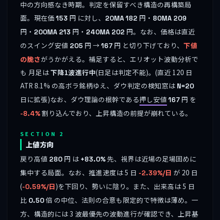
中の方向感なき時期。判定を保留すべき構造の再構築局
面。現在価
円 に対し、
円・
153
20MA
182
80MA
209
円・
円・
円。なお、価格は直近
200MA
213
240MA
202
のスイング安値
円 →
円 と切り下げており、
下値
205
167
の脆さ
がうかがえる。補足すると、エリオット波動分析で
も 月足は
下降1波進行中
(日足は判定不能)。(直近 120 日
ATR 8.1% の高ボラ銘柄ゆえ、ダウ判定の検知窓は
N=20
日に拡張)なお、ダウ理論の根幹である
押し安値
円 を
167
割り込んでおり、上昇構造の前提が崩れている。
-8.4%
SECTION 2
上値方向
戻り高値
円 は
先、視界は近場の足場固めに
280
+83.0%
集中する局面。なお、推進速度は 5 日
が 20 日
-2.39%/日
(
)を下回り、勢いに陰り。また、出来高は 5 日
-0.59%/日
比
倍 の中位、法則の合意も限定的で特徴は薄め。一
0.50
方、構造的には 3 波最優先の波動進行が確認でき、上昇基