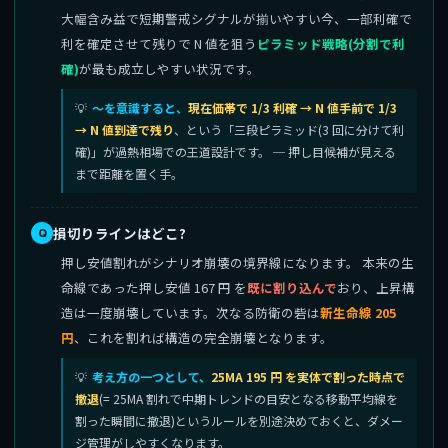
大幅含み益で短期警戒シグナルが揃いやすい今、一部利確で
利を確定させて残りで N 値を狙う
ピラミッド戦略(分割で利
確)
が最も成立しやすい状況です。
〜を意識すると、
現在価帯で 1/3 利確 → N 値手前で 1/3
→ N 値到達で残り
、という「三段ピラミッド(3 回に分けて利
確)」が過熱相場での王道設計です。 ─ 押し目候補が見える
まで距離を置く手。
損切りラインはどこ?
押し安値割れがシナリオ崩壊の境界線になります。 本来の生
命線であった押し安値 167 円 を
既に割り込んで
おり、上昇構
造は一度崩壊しています。次なる防衛の砦は
新生命線 205
円
、これを割れば構造の完全崩壊となります。
考え方の一つとして、
25MA 195 円 を実体で割った時点で
撤退
(= 25MA 割れで中期トレンドの目安となる移動平均線を
割った瞬間に撤退)というルールを別途決めておくと、ダメー
ジ管理がしやすくなります。