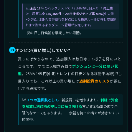
過去 18 年
のバックテストで「25MA 押し目入り → 再上抜
け」局面は全
145,164 件
・
20 日後ポジティブ率 49%
(中央値
+0.0%)。25MA 実体割れを起点にした撤退ルールは押し安値割
れまで耐えるよりダメージ管理が安定します。
─ 次の押し目候補を意識したい段階。
ナンピン(買い増し)していい?
買ったばかりなので、追加購入は数日待って様子を見たいと
ころです。 すでに大幅含み益で
ポジションは十分に厚い状
態
。25MA 195 円(中期トレンドの目安となる移動平均線)押し
目入りでも、これ以上の買い増しは
過剰投資のリスク
が顕在
化する段階です。
1 つの選択肢として、
新規買いを増やすより、
利確で資金
を解放し別銘柄の押し目に振り向ける
方が資金効率の面で合
理的なケースもあります。 ─ 余裕を持った構えが効きやすい
時間帯。