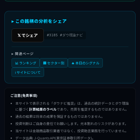
▸ この銘柄の分析をシェア
𝕏 でシェア
#3185 #ダウ理論ナビ
▸ 関連ページ
📊 ランキング
🏢 セクター別
🔥 本日のシグナル
ℹ️ サイトについて
ご注意(免責事項)
本サイトで表示される「ダウナビ推奨」は、過去の統計データとダウ理論
に基づく
計算結果のラベル
であり、売買を推奨するものではありません。
過去の結果は将来の成果を保証するものではありません。
投資判断はご自身の責任でお願いします。元本割れのリスクがあります。
当サイトは金融商品取引業者ではなく、投資助言業務を行っていません。
データ出典: J-Quants API(東京証券取引所データ)。