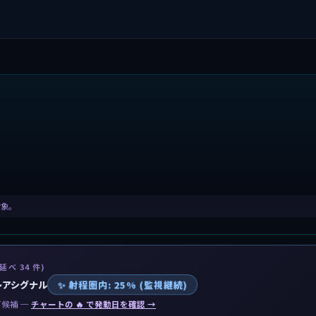
対象。
 延べ 34 件)
✨ 射程圏内: 25% (監視継続)
レアシグナル
候補 ─
チャートの 🔥 で発動日を確認 →