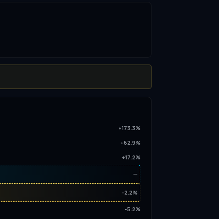
+173.3%
+62.9%
+17.2%
─
-2.2%
-5.2%