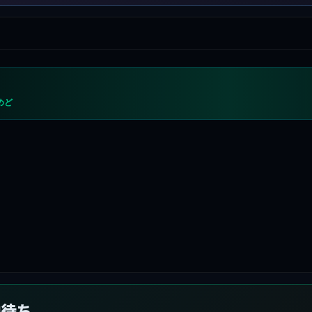
めど
向待ち。