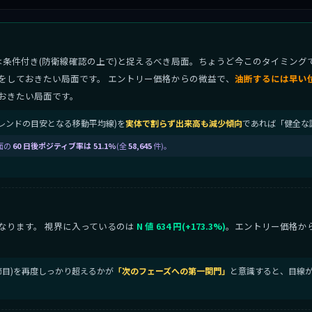
は条件付き(防衛線確認の上で)と捉えるべき局面。ちょうど今このタイミング
をしておきたい局面です。 エントリー価格からの微益で、
油断するには早い
おきたい局面です。
中期トレンドの目安となる移動平均線)を
実体で割らず出来高も減少傾向
であれば「健全な
面の
60 日後ポジティブ率は 51.1%
(全
58,645
件)。
なります。 視界に入っているのは
N 値 634 円(+173.3%)
。エントリー価格か
の節目)を再度しっかり超えるかが
「次のフェーズへの第一関門」
と意識すると、目線が