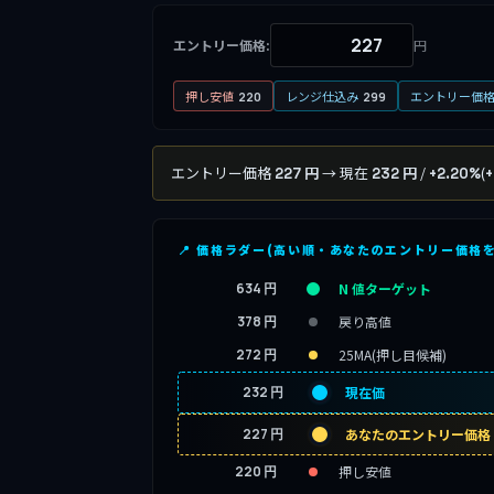
エントリー価格:
円
押し安値
レンジ仕込み
エントリー価
220
299
エントリー価格
→ 現在
/
(
227 円
232 円
+2.20%
+
📍 価格ラダー(高い順・あなたのエントリー価格
634 円
N 値ターゲット
378 円
戻り高値
272 円
25MA(押し目候補)
232 円
現在価
227 円
あなたのエントリー価格
220 円
押し安値