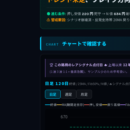
🟢 進む条件:
押し安値
死守 → N 値
射
220 円
634 円
⚠ 警戒要因:
シナリオ崩壊済・反発支持帯 20MA 戻
チャートで確認する
CHART
🏆
この銘柄のレアシグナル点灯日 🔥
:上場以来
12 
(1 波 3 波 1:1 + 垂直急騰)、サンプル少のため参考扱い。
日足 120日
終値 / 25MA / Fib50% / N値 / 🔥シグナル点
日足
週足
月足
終値
MA(期間足依存)
押し安値
戻り高値
Fi
670