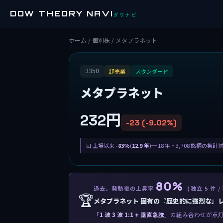
DOW THEORY NAVI
ダウナビ
ホーム
/
個別株
/ メタプラネット
卸売業
スタンダード
3350
メタプラネット
232円
-23 (-9.02%)
上場以来
-83%
(
12.9 年
)─ 18 年・3,708 銘柄の集計
80%
過去、発動後の上昇率
(独立 5 件 /
🏆
メタプラネット 固有の『歴史的に強烈な』
「
1 波 3 波 1:1 + 垂直急騰
」の組み合わせが点灯