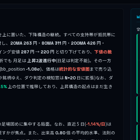


すべてを上に置いた、下降構造の継続。すべての支持帯が抵抗帯に
対し、
円・
円・
円・
20MA
263
80MA
311
200MA
426
イング安値
円 →
円 と切り下げており、
下値の脆
287
220
析でも 月足は
上昇2波進行中
(日足は判定不能)。その一方
position
)、価格は
統計的な安値圏
まで売り込
-1.08σ
 の高ボラ銘柄ゆえ、ダウ判定の検知窓は
日に拡張)なお、ダ
N=20
上の位置で推移しており、上昇構造の起点はまだ生き
.5%
足場固めに集中する局面。なお、直近 5 日(
)は
-1.14%/日
戻すかが焦点。また、出来高
倍 の平均的水準、法則の
0.80