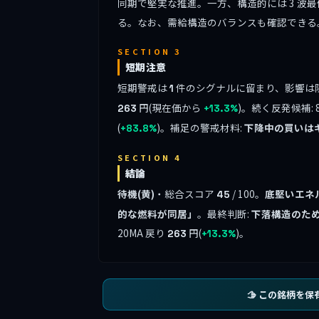
同期で堅実な推進。一方、構造的には 3 波
る。なお、需給構造のバランスも確認できる
SECTION 3
短期注意
短期警戒は
件のシグナルに留まり、影響は
1
円(現在価から
)。続く反発候補: 
263
+13.3%
(
)。補足の警戒材料:
下降中の買いは
+83.8%
SECTION 4
結論
待機(黄)
・総合スコア
/ 100。
底堅いエネ
45
的な燃料が同居」
。最終判断:
下落構造のた
20MA 戻り
円(
)。
263
+13.3%
🫱 この銘柄を保