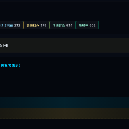
格ほぼ現在
高値掴み
N 値付近
急騰中
232
378
634
602
)
5 円
を黄色で表示)