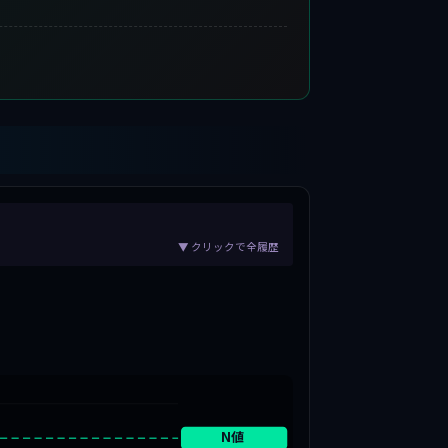
▼ クリックで全履歴
N値