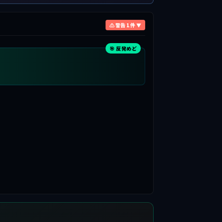
⚠ 警告 1 件 ▼
🎯 反発めど