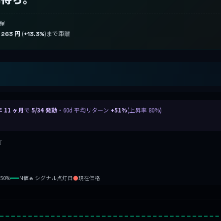
程
り
(
)まで距離
263 円
+13.3%
年 11 ヶ月
で
5/34 発動
・60d 平均リターン
+51%
(上昇率 80%)
灯
b50%
N値
🔥 シグナル点灯日
●
現在価格