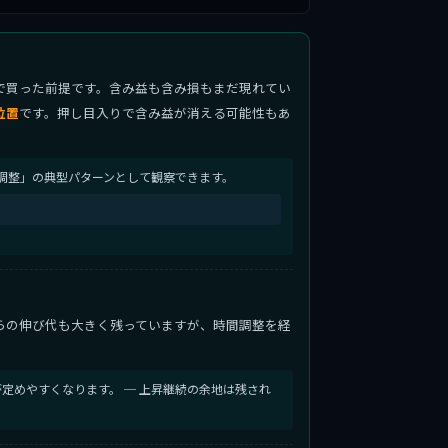
で買った前提です。含み益も含み損もまだ現れてい
位置
です。押し目入りで含み益が消える可能性もあ
調整」の典型パターンとして観察できます。
らの伸び代も大きく残っていますが、時間調整を経
定めやすくなります。 ─ 上昇継続の余地は残され