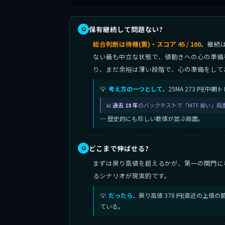
保有継続して問題ない?
総合判断は待機(黄)・スコア 45 / 100
。継続
ない最も中立な状態で、値動きへの心の準備
り、まだ余裕は薄い段階で、心の準備をして
考え方の一つとして、
25MA 273 円(
過去 18 年
のバックテストで「MTF 揃い」局
─ 歴史的にも珍しい数値が並ぶ局面。
どこまで伸ばせる?
まずは戻り高値を超えるかが、第一の関門に
るシナリオが現実的です。
だったら、
戻り高値 378 円(直近の上値
ている。