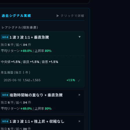
 過去シグナル実績
▶ クリックで詳細
 レアシグナル(個別最適)
1 波 3 波 1:1 + 垂直急騰
60d
▶
独立
件 / 延べ
件
5
34
平均リターン
+69.0%
/ 上昇率
80%
中央値
/ 最良
/ 最悪
+1.5%
+1.5%
+1.5%
発生履歴(独立 1 件)
2025-06-10
1,542→1,565
+1.5%
✓
複数時間軸の重なり + 垂直急騰
60d
▶
独立
件 / 延べ
件
5
34
平均リターン
+69.0%
/ 上昇率
80%
1 波 3 波 1:1 + 強上昇 + 収縮なし
60d
▶
独立
件 / 延べ
件
5
36