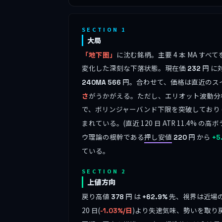
SECTION 1
大局
「地下圏」
に沈む銘柄。主要 4 本 MA 
変化した深刻な下落状態。現在価
円 に
232
円。合わせて、価格は直近のス
240MA
566
さ
がうかがえる。ただし、エリオット波動分
で、ボリンジャーバンド下限を突破しており (bb_
まれている。(直近 120 日 ATR 11.4%
ウ理論の根幹である
押し安値
円 から
220
+5
ている。
SECTION 2
上値方向
戻り高値
円 は
先、視界は近場の
378
+62.9%
20 日(
)より失速気味、勢いを取り
-1.03%/日