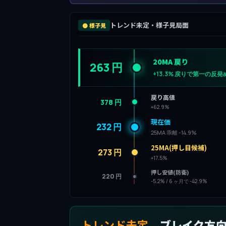
トレンド未定・様子見局面
⚫ 様子見
20MA 戻り
263 円
+13.3% 戻りで第一の反発
戻り高値
378 円
+62.9%
現在価
232 円
25MA 乖離 -14.9%
25MA(押し目候補)
273 円
+17.5%
押し安値(防衛)
220 円
-5.2% / 6 ヶ月で -42.9%
トレンド未定
、ブレイク方