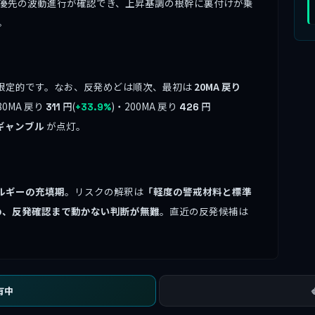
最優先の波動進行が確認でき、上昇基調の根幹に裏付けが乗
。
限定的です。なお、反発めどは順次、最初は
20MA 戻り
80MA 戻り
円(
)・200MA 戻り
円
311
+33.9%
426
ギャンブル
が点灯。
ルギーの充填期
。リスクの解釈は
「軽度の警戒材料と標準
め、反発確認まで動かない判断が無難
。直近の反発候補は
有中