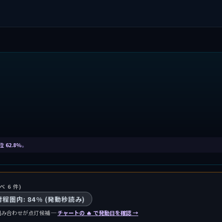
位 62.8%
。
べ 6 件)
 射程圏内: 84% (発動秒読み)
組み合わせが点灯候補 ─
チャートの 🔥 で発動日を確認 →