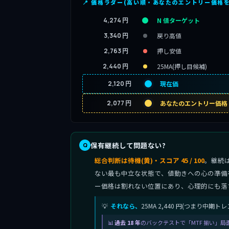
📍 価格ラダー(高い順・あなたのエントリー価格
4,274 円
N 値ターゲット
3,340 円
戻り高値
2,763 円
押し安値
2,440 円
25MA(押し目候補)
2,120 円
現在価
2,077 円
あなたのエントリー価格
保有継続して問題ない?
総合判断は待機(黄)・スコア 45 / 100
。継続
ない最も中立な状態で、値動きへの心の準備をし
ー価格は割れない位置にあり、心理的にも落
それなら、
25MA 2,440 円(つまり
過去 18 年
のバックテストで「MTF 揃い」局