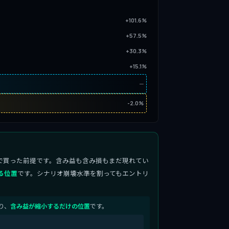
+101.6%
+57.5%
+30.3%
+15.1%
─
-2.0%
で買った前提です。含み益も含み損もまだ現れてい
る位置
です。シナリオ崩壊水準を割ってもエントリ
り、
含み益が縮小するだけの位置
です。