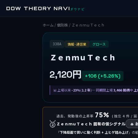
DOW THEORY NAVI
ダウナビ
ホーム
/
個別株
/ ＺｅｎｍｕＴｅｃｈ
情報･通信業
グロース
338A
ＺｅｎｍｕＴｅｃｈ
2,120円
+106 (+5.26%)
上場以来
-23%
(
1.2 年
)─ 同期間上場
3,466 銘柄
中
上
75%
過去、発動後の上昇率
(独立 4 件 / 延
🥈
ＺｅｎｍｕＴｅｃｈ 固有の仮シグナル
🔥
「
下降局面で買いに動く判断 + 上ヒゲ踏み上げ
」の