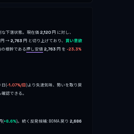
深刻な下落状態。現在価
円 に対し、
2,120
円 →
円 と切り上げており、
買い意欲
2,763
論の根幹である
押し安値
円 を
2,763
-23.3%
0 日(
)より失速気味、勢いを取り戻
-1.07%/日
も確認できる。
円(
)。続く反発候補: 80MA 戻り
+8.6%
2,686
。