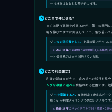
─ 指標群はおおむね整合的に推移。
どこまで伸ばせる?
まずは戻り高値を超えるかが、第一の関門に
幅な伸びがすでに実現していて、落ち着いて
1 つの選択肢として、
上昇の勢いがさらに続
過去 18 年
で同期間上場銘柄群(3,466 銘柄
─ N 値視界がはっきり開けている形。
どこで利益確定?
利確の話はまだ先で、含み益への移行を見守
ングを冷静に選べる
余裕のある位置です。短
〜を意識すると、
N 値到達 + 出来高ピーク 
揃う)」が利確タイミングの典型シグナルです
過去 18 年
のバックテストでBB 4 倍超 + 25MA