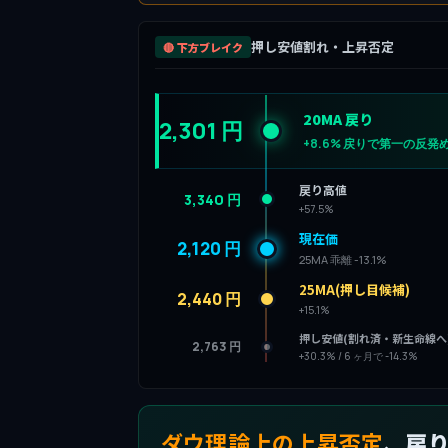
押し安値割れ・上昇否定
🔴 下方ブレイク
20MA 戻り
2,301 円
+8.6% 戻りで第一の反発
戻り高値
3,340 円
+57.5%
現在価
2,120 円
25MA 乖離 -13.1%
25MA(押し目候補)
2,440 円
+15.1%
押し安値(割れ済・新生命線へ
2,763 円
+30.3% / 6 ヶ月で -14.3%
ダウ理論上の上昇否定
、戻