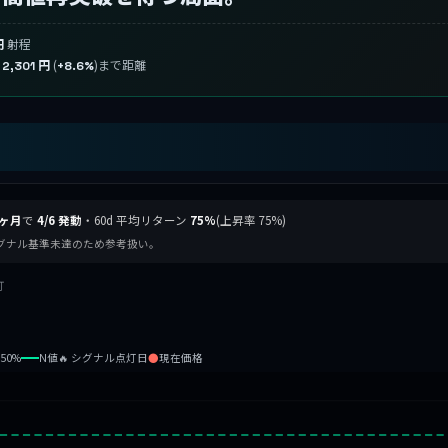
射程
円
り
(
)まで距離
2,301 円
+8.6%
 ヶ月
で
4/6 発動
・60d 平均リターン
75%
(上昇率 75%)
シグナル基準未達のため参考扱い。
灯
b50%
N値
🔥 シグナル点灯日
●
現在価格