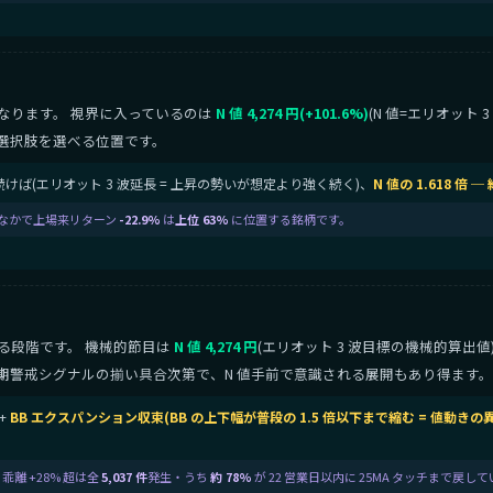
なります。 視界に入っているのは
N 値 4,274 円(+101.6%)
(N 値=エリオット
選択肢を選べる位置です。
けば(エリオット 3 波延長 = 上昇の勢いが想定より強く続く)、
N 値の 1.618 倍 ─ 
)のなかで上場来リターン
-22.9%
は
上位 63%
に位置する銘柄です。
る段階です。 機械的節目は
N 値 4,274 円
(エリオット 3 波目標の機械的算出
期警戒シグナルの揃い具合次第で、N 値手前で意識される展開もあり得ます。
+
BB エクスパンション収束(BB の上下幅が普段の 1.5 倍以下まで縮む = 値動き
。
 乖離 +28% 超は全
5,037 件
発生・うち
約 78%
が 22 営業日以内に 25MA タッチまで戻し