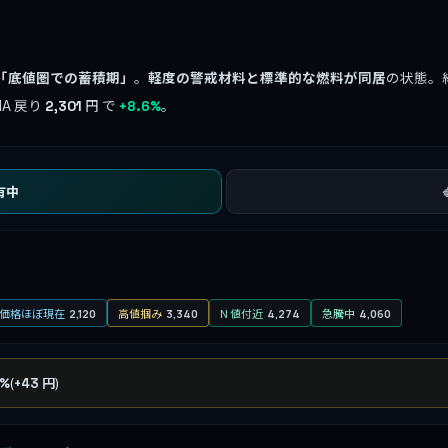
「底値圏での蓄積期」
。
軽度の警戒材料と標準的な燃料が同居
の状態。
A 戻り
円 で
。
2,301
+8.6%
有中
価格ほぼ現在
高値掴み
N 値付近
急騰中
2,120
3,340
4,274
4,060
(
)
7%
+43 円