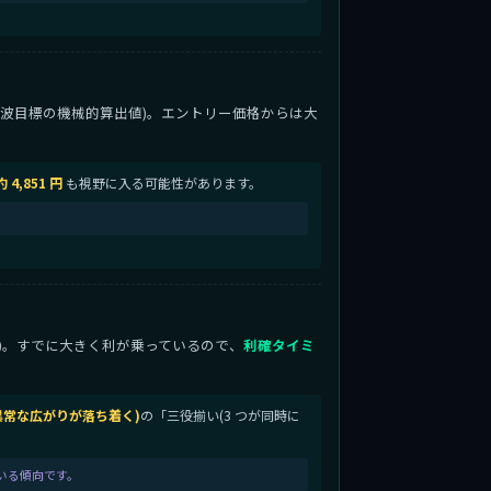
 3 波目標の機械的算出値)。エントリー価格からは大
約 4,851 円
も視野に入る可能性があります。
値)。すでに大きく利が乗っているので、
利確タイミ
の異常な広がりが落ち着く)
の「三役揃い(3 つが同時に
ている傾向です。