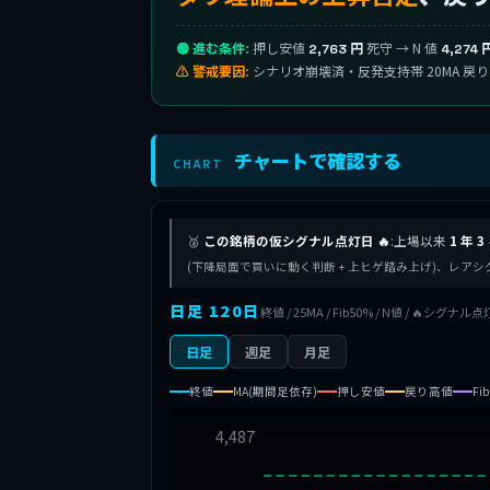
🟢 進む条件:
押し安値
死守 → N 値
2,763 円
4,274 
⚠ 警戒要因:
シナリオ崩壊済・反発支持帯 20MA 戻
チャートで確認する
CHART
🥈
この銘柄の仮シグナル点灯日 🔥
:上場以来
1 年 3
(下降局面で買いに動く判断 + 上ヒゲ踏み上げ)、レア
日足 120日
終値 / 25MA / Fib50% / N値 / 🔥シグナル点
日足
週足
月足
終値
MA(期間足依存)
押し安値
戻り高値
Fi
4,487