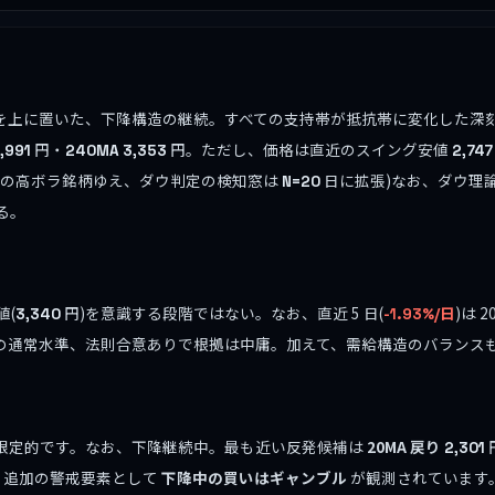
すべてを上に置いた、下降構造の継続。すべての支持帯が抵抗帯に変化した
円・
円。ただし、価格は直近のスイング安値
,991
240MA
3,353
2,747
9.3% の高ボラ銘柄ゆえ、ダウ判定の検知窓は
日に拡張)なお、ダウ理
N=20
る。
値(
円)を意識する段階ではない。なお、直近 5 日(
)は 2
3,340
-1.93%/日
 の通常水準、法則合意ありで根拠は中庸。加えて、需給構造のバランス
限定的です。なお、下降継続中。最も近い反発候補は
20MA 戻り
2,301
。追加の警戒要素として
下降中の買いはギャンブル
が観測されています