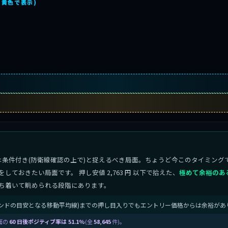
を黄色で表示)
は条件付き(防衛線確認の上で)と捉えるべき局面。ちょうど今このタイミング
ておきたい局面です。 押し安値 2,763 円 以下で拾えた、
極めて余裕のあ
ち着いて眺められる段階にあります。
中期トレンドの目安となる移動平均線)までの押し目入りでもエントリー価格からは余裕があ
面の
60 日後ポジティブ率は 51.1%
(全
58,645
件)。