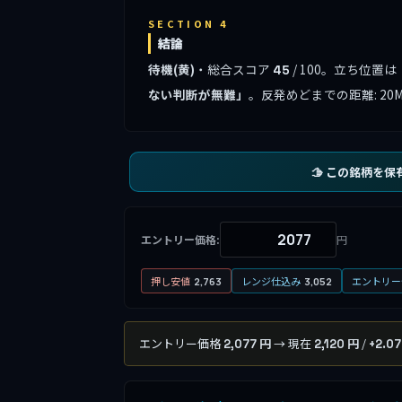
SECTION 4
結論
待機(黄)
・総合スコア
/ 100。立ち位置は
45
ない判断が無難」
。反発めどまでの距離: 20M
🫱 この銘柄を保
エントリー価格:
円
押し安値
レンジ仕込み
エントリー
2,763
3,052
エントリー価格
→ 現在
/
2,077 円
2,120 円
+2.0