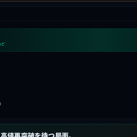
めど
)
り高値再突破を待つ局面。