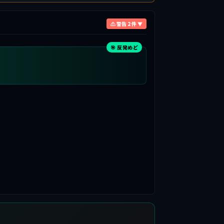
⚠ 警告 2 件 ▼
🎯 反発めど