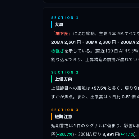
SECTION 1
大局
「地下圏」
に沈む銘柄。主要 4 本 MA 
円・
円・
20MA
2,301
80MA
2,686
200MA
2
の強さ
を示している。(直近 120 日 ATR 
割り込んでおり、上昇構造の前提が崩れてい
SECTION 2
上値方向
上値節目への距離は
と長く、戻り高
+57.5%
すかが焦点。また、出来高は 5 日比
倍
0.51
SECTION 3
短期注意
短期警戒は
件のシグナルに留まり、影響は
1
円(
)・200MA 戻り
円(
)
+26.7%
2,991
+41.1%