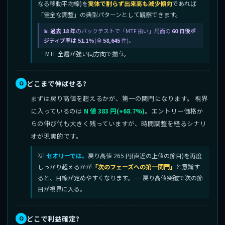
なる移動平均線)を
実体で割らず出来高も減少傾向
であれば
「健全な調整」の典型パターンとして観察できます。
過去 18 年
のバックテストで「MTF 揃い」局面の
60 日後ポ
ジティブ率は 51.1%
(全
58,645
件)。
─ MTF 全層が強い同方向で揃う。
どこまで伸ばせる?
まずは戻り高値を超えるかが、第一の関門になります。 視界
に入っているのは
N 値 383 円(+68.7%)
。エントリー価格か
らの伸び代も大きく残っていますが、時間調整を経るシナリ
オが現実的です。
セオリーでは、
戻り高値 265 円(直近の上値の節目)を再度
しっかり超えるかが
「次のフェーズへの第一関門」
と意識す
ると、目線が定めやすくなります。 ─ 戻り高値突破で次の節
目が視界に入る。
どこで利益確定?