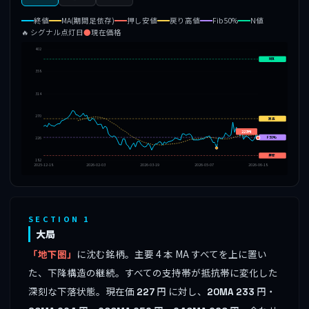
終値
MA(期間足依存)
押し安値
戻り高値
Fib50%
N値
🔥 シグナル点灯日
●
現在価格
402
N値
358
314
270
戻高
227円
F50%
226
🔥
押安
182
2025-12-18
2026-02-03
2026-03-19
2026-05-07
2026-06-18
SECTION 1
大局
「地下圏」
に沈む銘柄。主要 4 本 MA すべてを上に置い
た、下降構造の継続。すべての支持帯が抵抗帯に変化した
深刻な下落状態。現在価
円 に対し、
円・
227
20MA
233