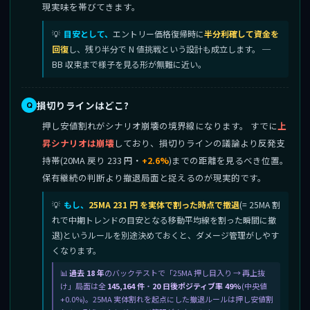
現実味を帯びてきます。
目安として、
エントリー価格復帰時に
半分利確して資金を
回復
し、残り半分で N 値挑戦という設計も成立します。 ─
BB 収束まで様子を見る形が無難に近い。
損切りラインはどこ?
押し安値割れがシナリオ崩壊の境界線になります。 すでに
上
昇シナリオは崩壊
しており、損切りラインの議論より反発支
持帯(20MA 戻り 233 円・
+2.6%
)までの距離を見るべき位置。
保有継続の判断より撤退局面と捉えるのが現実的です。
もし、
25MA 231 円 を実体で割った時点で撤退
(= 25MA 割
れで中期トレンドの目安となる移動平均線を割った瞬間に撤
退)というルールを別途決めておくと、ダメージ管理がしやす
くなります。
過去 18 年
のバックテストで「25MA 押し目入り → 再上抜
け」局面は全
145,164 件
・
20 日後ポジティブ率 49%
(中央値
+0.0%)。25MA 実体割れを起点にした撤退ルールは押し安値割