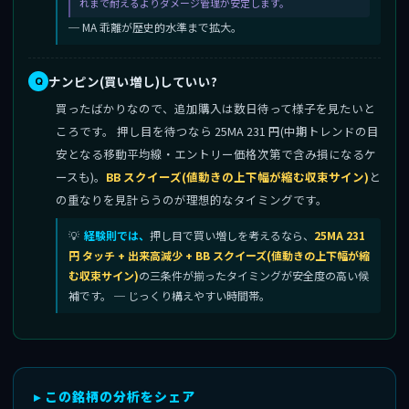
れまで耐えるよりダメージ管理が安定します。
─ MA 乖離が歴史的水準まで拡大。
ナンピン(買い増し)していい?
買ったばかりなので、追加購入は数日待って様子を見たいと
ころです。 押し目を待つなら 25MA 231 円(中期トレンドの目
安となる移動平均線・エントリー価格次第で含み損になるケ
ースも)。
BB スクイーズ(値動きの上下幅が縮む収束サイン)
と
の重なりを見計らうのが理想的なタイミングです。
経験則では、
押し目で買い増しを考えるなら、
25MA 231
円 タッチ + 出来高減少 + BB スクイーズ(値動きの上下幅が縮
む収束サイン)
の三条件が揃ったタイミングが安全度の高い候
補です。 ─ じっくり構えやすい時間帯。
▸ この銘柄の分析をシェア