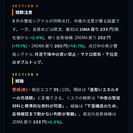
SECTION 3
短期注意
件の警戒シグナルが同時点灯、中度の注意が要る局面で
3
す。一方、反発めどは順次、最初は
20MA 戻り
円(現
233
在価から
)。続く反発候補: 200MA 戻り
円
+2.6%
252
(
)・240MA 戻り
円(
)。点灯中の希少警
+11.1%
260
+14.7%
戒シグナル:
月足下降中の買い禁止・マクロ弱気・下位足
のダブルトップ
。
SECTION 4
結論
警戒(赤)
・総合スコア
/ 100。現状は
「底堅いエネルギ
35
ーの充填期」
と定義できる。リスクの解釈は
「中度の警戒
材料と標準的な燃料が同居」
。結論は
「下落構造のため、
反発確認まで動かない判断が無難」
。直近の反発候補は
20MA 戻り
円(
)。
233
+2.6%