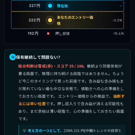
227 円
現在価
─
あなたのエントリー価
222 円
-2.2%
格
192 円
押し安値
-15.4%
保有継続して問題ない?
総合判断は警戒(赤)・スコア 35 / 100
。継続より防衛体制が
要る局面で、無理に持ち続ける段階ではありません。ちょう
ど今このタイミングで買った前提です。含み益も含み損もま
だ現れていない最も中立な状態で、値動きへの心の準備をし
ておきたい局面です。 エントリー価格からの微益で、
油断す
るには早い位置
です。押し目入りで含み益が消える可能性も
あり、まだ余裕は薄い段階で、心の準備をしておきたい局面
です。
考え方の一つとして、
25MA 231 円(中期トレンドの目安と