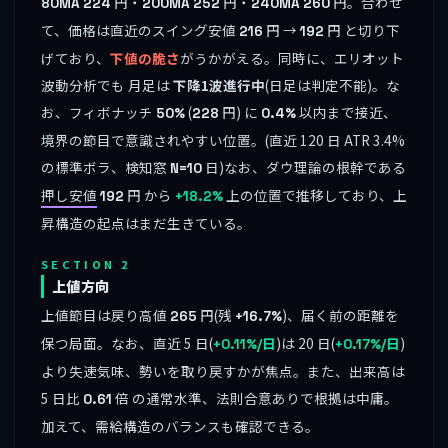
円・
円・
円。合わせ
80MA
224
200MA
252
240MA
260
て、価格は直近のスイング安値
円 →
円 と切り下
216
192
げており、
下値の脆さ
がうかがえる。同時に、エリオット
波動分析でも 月足は
下降1波進行中
(日足は判定不能)。な
お、フィボナッチ
(
円) に
以内まで接近、
50%
228
0.4%
境界の節目で意識されやすい位置。(直近 120 日 ATR 3.4%
の標準ボラ、検知窓
日)なお、ダウ理論の根幹である
N=10
押し安値
円 から
上の位置で推移しており、上
192
+18.2%
昇構造の起点はまだ生きている。
SECTION 2
上値方向
上値節目は戻り高値
円(残
)、届く前の距離を
265
+16.7%
保つ局面。なお、直近 5 日(
)は 20 日(
)
+0.11%/日
+0.17%/日
より失速気味、勢いを取り戻すかが焦点。また、出来高は
5 日比
倍 の通常水準、法則合意ありで根拠は中庸。
0.61
加えて、需給構造のバランスも確認できる。