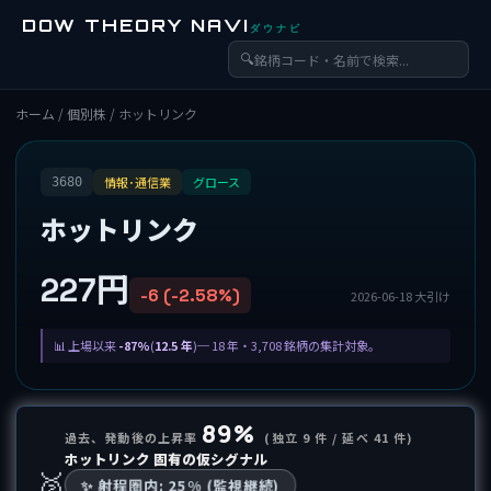
DOW THEORY NAVI
ダウナビ
🔍
ホーム
/
個別株
/ ホットリンク
情報･通信業
グロース
3680
ホットリンク
227円
-6 (-2.58%)
2026-06-18 大引け
上場以来
-87%
(
12.5 年
)─ 18 年・3,708 銘柄の集計対象。
89%
過去、発動後の上昇率
(独立 9 件 / 延べ 41 件)
ホットリンク 固有の仮シグナル
🥈
✨ 射程圏内: 25% (監視継続)