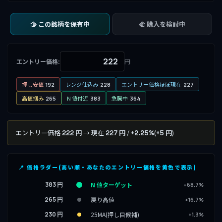
🫱 この銘柄を保有中
🫲 購入を検討中
エントリー価格:
円
押し安値
レンジ仕込み
エントリー価格ほぼ現在
192
228
227
高値掴み
N 値付近
急騰中
265
383
364
エントリー価格
→ 現在
/
(
)
222 円
227 円
+2.25%
+5 円
📍 価格ラダー(高い順・あなたのエントリー価格を黄色で表示)
383 円
N 値ターゲット
+68.7%
265 円
戻り高値
+16.7%
230 円
25MA(押し目候補)
+1.3%