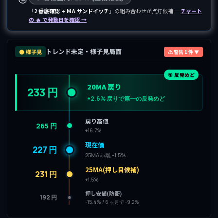
「
2 番底確認 + MA サンドイッチ
」の組み合わせが点灯候補 ─
チャート
の 🔥 で発動日を確認 →
トレンド未定・様子見局面
⚫ 様子見
⚠ 警告 1 件 ▼
🎯 反発めど
20MA 戻り
233 円
+2.6% 戻りで第一の反発めど
戻り高値
265 円
+16.7%
現在価
227 円
25MA 乖離 -1.5%
25MA(押し目候補)
231 円
+1.5%
押し安値(防衛)
192 円
-15.4% / 6 ヶ月で -9.2%