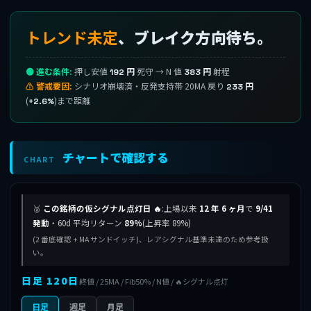
トレンド未定
、ブレイク方向待ち。
🟢 進む条件:
押し安値
死守 → N 値
射程
192 円
383 円
⚠ 警戒要因:
シナリオ崩壊済・反発支持帯 20MA 戻り
233 円
(
)まで距離
+2.6%
チャートで確認する
CHART
🥈
この銘柄の仮シグナル点灯日 🔥
:上場以来
12 年 6 ヶ月
で
9/41
発動
・60d 平均リターン
89%
(上昇率 89%)
(2 番底確認 + MA サンドイッチ)、レアシグナル基準未達のため参考扱
い。
日足 120日
終値 / 25MA / Fib50% / N値 / 🔥シグナル点灯
日足
週足
月足