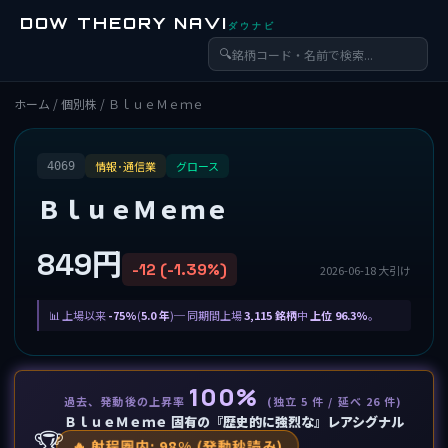
DOW THEORY NAVI
ダウナビ
🔍
ホーム
/
個別株
/ ＢｌｕｅＭｅｍｅ
情報･通信業
グロース
4069
ＢｌｕｅＭｅｍｅ
849円
-12 (-1.39%)
2026-06-18 大引け
上場以来
-75%
(
5.0 年
)─ 同期間上場
3,115 銘柄
中
上位 96.3%
。
100%
過去、発動後の上昇率
(独立 5 件 / 延べ 26 件)
ＢｌｕｅＭｅｍｅ 固有の『歴史的に強烈な』レアシグナル
🏆
🔥 射程圏内: 98% (発動秒読み)