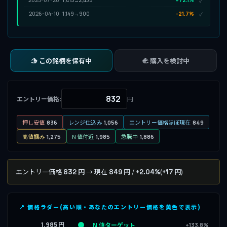
✓
2026-04-10
1,149→900
-21.7%
✓
🫱 この銘柄を保有中
🫲 購入を検討中
エントリー価格:
円
押し安値
レンジ仕込み
エントリー価格ほぼ現在
836
1,056
849
高値掴み
N 値付近
急騰中
1,275
1,985
1,886
エントリー価格
→ 現在
/
(
)
832 円
849 円
+2.04%
+17 円
📍 価格ラダー(高い順・あなたのエントリー価格を黄色で表示)
1,985 円
N 値ターゲット
+133.8%