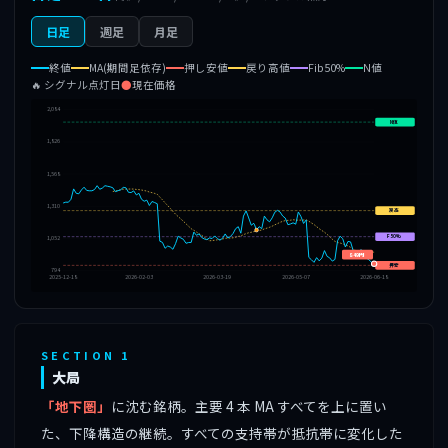
日足
週足
月足
終値
MA(期間足依存)
押し安値
戻り高値
Fib50%
N値
🔥 シグナル点灯日
●
現在価格
2,084
N値
1,826
1,568
1,310
戻高
🔥
F50%
1,052
849円
押安
794
2025-12-18
2026-02-03
2026-03-19
2026-05-07
2026-06-18
SECTION 1
大局
「地下圏」
に沈む銘柄。主要 4 本 MA すべてを上に置い
た、下降構造の継続。すべての支持帯が抵抗帯に変化した