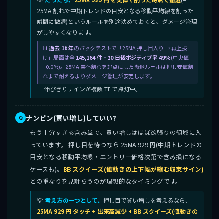
25MA 割れで中期トレンドの目安となる移動平均線を割った
瞬間に撤退)というルールを別途決めておくと、ダメージ管理
がしやすくなります。
過去 18 年
のバックテストで「25MA 押し目入り → 再上抜
け」局面は全
145,164 件
・
20 日後ポジティブ率 49%
(中央値
+0.0%)。25MA 実体割れを起点にした撤退ルールは押し安値割
れまで耐えるよりダメージ管理が安定します。
─ 伸びきりサインが複数 TF で点灯中。
ナンピン(買い増し)していい?
もう十分すぎる含み益で、買い増しはほぼ欲張りの領域に入
っています。 押し目を待つなら 25MA 929 円(中期トレンドの
目安となる移動平均線・エントリー価格次第で含み損になる
ケースも)。
BB スクイーズ(値動きの上下幅が縮む収束サイン)
との重なりを見計らうのが理想的なタイミングです。
考え方の一つとして、
押し目で買い増しを考えるなら、
25MA 929 円 タッチ + 出来高減少 + BB スクイーズ(値動きの