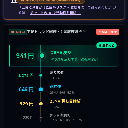
「
上昇に見せかけた反落リスク + 波動合流
」の組み合わせが点灯
候補 ─
チャートの 🔥 で発動日を確認 →
下降トレンド継続・2 番底確認待ち
🟤 下降中
⚠ 警告 1 件 ▼
🎯 反発めど
20MA 戻り
941 円
+10.9% 戻りで第一の反発めど
戻り高値
1,275 円
+50.2%
現在価
849 円
25MA 乖離 -8.7%
25MA(押し目候補)
929 円
+9.5%
押し安値(防衛)
836 円
-1.5% / 6 ヶ月で -36.5%