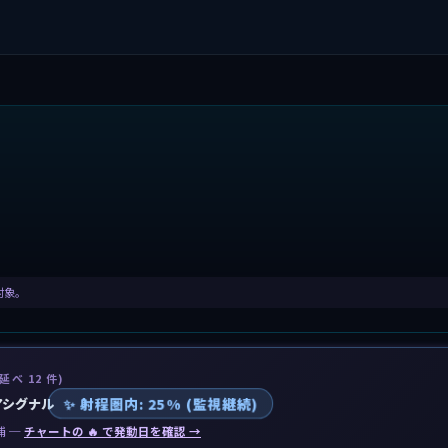
計対象。
 延べ 12 件)
✨ 射程圏内: 25% (監視継続)
アシグナル
補 ─
チャートの 🔥 で発動日を確認 →