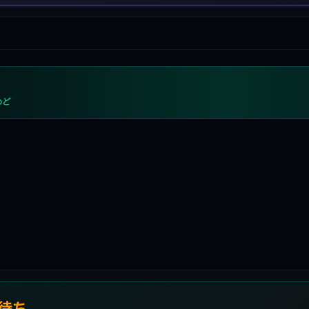
めど
待ち
。