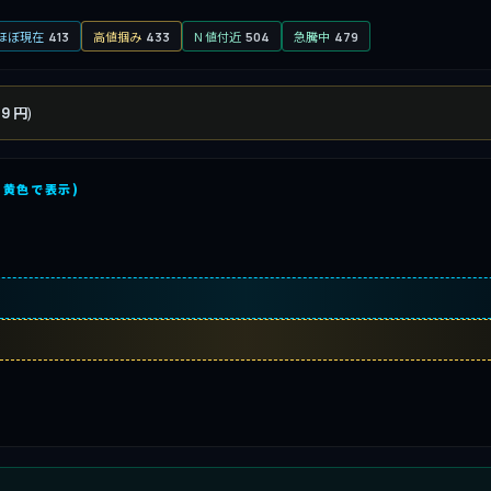
ほぼ現在
高値掴み
N 値付近
急騰中
413
433
504
479
)
+9 円
を黄色で表示)