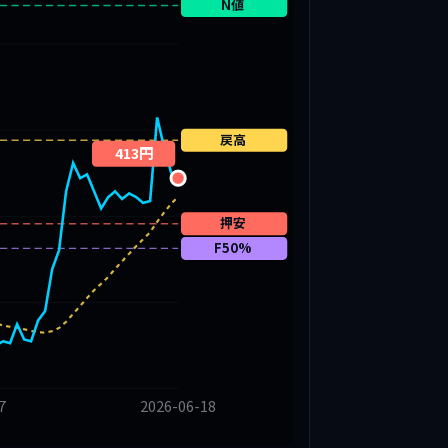
N値
戻高
413円
押安
F50%
7
2026-06-18