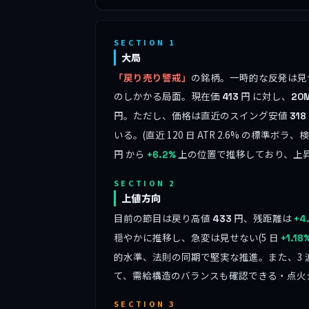
SECTION 1
大局
「戻り売り警戒」
の銘柄。一時的な反発は見せるが、
のしかかる局面。現在価
円 に対し、
413
20
円。ただし、価格は直近のスイング安値
318
いる。(直近 120 日 ATR 2.6% の標準ボラ
円 から
上の位置で推移しており、上
+6.2%
SECTION 2
上値方向
目前の節目は戻り高値
円、残距離は
433
+4
穏やかに推移し、急変は見せない(5 日
+1.18
的水準、法則の同期で堅実な推進。また、3
て、需給構造のバランスも確認できる・点火
SECTION 3