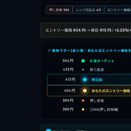
押し安値
レンジ仕込み
エントリー価格
389
411
エントリー価格
→ 現在
/
(
404 円
413 円
+2.23%
📍 価格ラダー(高い順・あなたのエントリー価格
504 円
N 値ターゲット
433 円
戻り高値
413 円
現在価
404 円
あなたのエントリー価格
389 円
押し安値
388 円
25MA(押し目候補)