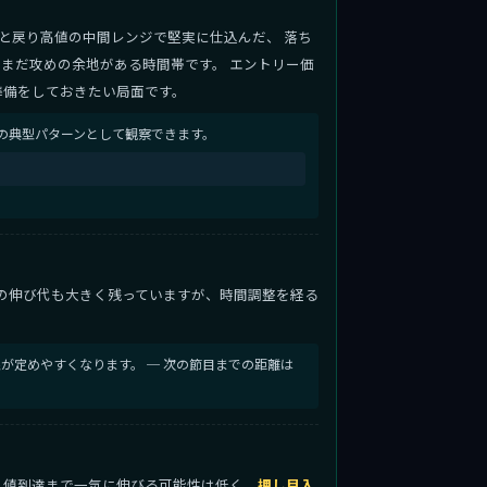
と戻り高値の中間レンジで堅実に仕込んだ、 落ち
まだ攻めの余地がある時間帯です。 エントリー価
準備をしておきたい局面です。
の典型パターンとして観察できます。
の伸び代も大きく残っていますが、時間調整を経る
が定めやすくなります。 ─ 次の節目までの距離は
 N 値到達まで一気に伸びる可能性は低く、
押し目入