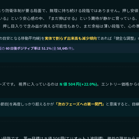
より防衛体制が要る局面で、無理に持ち続ける段階ではありません。押し安値
いる』という安心感の中、『まだ伸ばせる』という期待が静かに育っている、
。押し目入りで含み益が消える可能性もあり、まだ余裕は薄い段階で、心の
ンドの目安となる移動平均線)を
実体で割らず出来高も減少傾向
であれば「健全な調整」
面の
60 日後ポジティブ率は 51.1%
(全
58,645
件)。
ーズです。 視界に入っているのは
N 値 504 円(+22.0%)
。エントリー価格から
値の節目)を再度しっかり超えるかが
「次のフェーズへの第一関門」
と意識すると、目線
です。 第一目標は N 値 504 円(エリオット 3 波目標)。微益の現状から