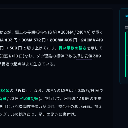


頭上の長期抵抗帯 (B 組 = 200MA / 240MA) が重く
円・
円・
円・
MA
403
80MA
372
200MA
405
240MA
419
円 →
円 と切り上げており、
買い意欲の強さ
を示して
389
、検知窓
日)なお、ダウ理論の根幹である
押し安値
N=10
389
昇構造の起点はまだ生きている。
の
「近接」
。なお、20MA の傾きは ±0.05%/日 圏で
.84%
/ 20 日
)。並行して、出来高
倍 の平均
%/日
+1.08%/日
1.16
 波目という構造的推進力が点灯、整合性の高い局面。加え
シグナルの観測あり、足元の動きに裏付け。