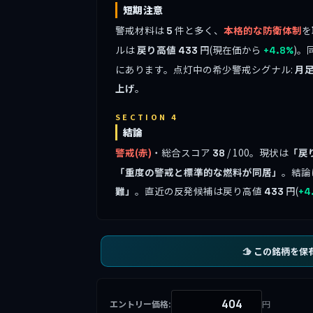
短期注意
警戒材料は
件と多く、
本格的な防衛体制
を
5
ルは
戻り高値
円(現在価から
)。
433
+4.8%
にあります。点灯中の希少警戒シグナル:
月
上げ
。
SECTION 4
結論
警戒(赤)
・総合スコア
/ 100。現状は
「戻
38
「重度の警戒と標準的な燃料が同居」
。結論
難」
。直近の反発候補は戻り高値
円(
433
+4
🫱 この銘柄を保
エントリー価格:
円