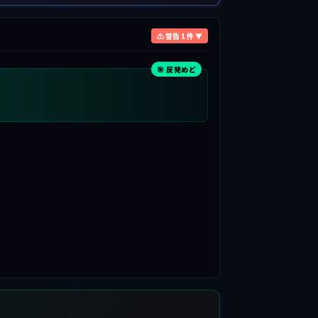
⚠ 警告 1 件 ▼
🎯 反発めど