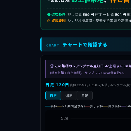
🟢 進む条件:
押し安値
死守 → N 値
射
389 円
504 円
⚠ 警戒要因:
シナリオ崩壊済・反発支持帯 戻り高値
チャートで確認する
CHART
🏆
この銘柄のレアシグナル点灯日 🔥
:上場以来
18 
(垂直急騰 + 移行期間)、サンプル少のため参考扱い。
日足 120日
終値 / 25MA / Fib50% / N値 / 🔥シグナル点
日足
週足
月足
終値
MA(期間足依存)
押し安値
戻り高値
Fi
529