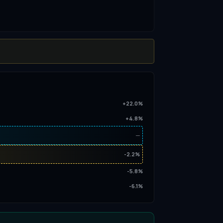
+22.0%
+4.8%
─
-2.2%
-5.8%
-6.1%