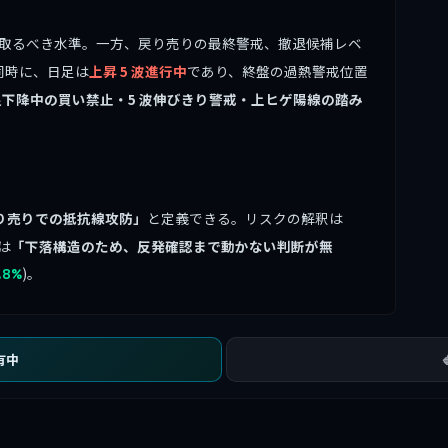
取るべき水準。一方、戻り売りの最終警戒、撤退候補レベ
同時に、日足は
上昇 5 波進行中
であり、終盤の過熱警戒位置
足下降中の買い禁止・5 波伸びきり警戒・上ヒゲ陽線の踏み
り売りでの抵抗線攻防」
と定義できる。リスクの解釈は
は
「下落構造のため、反発確認まで動かない判断が無
)。
.8%
有中