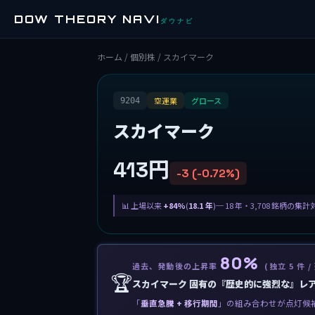
DOW THEORY NAVI
ダウナビ
ホーム
/
個別株
/ スカイマーク
空運業
グロース
9204
スカイマーク
413円
-3 (-0.72%)
上場以来
+84%
(
18.1 年
)─ 18 年・3,708 銘柄の集
80%
過去、発動後の上昇率
(独立 5 件 /
🏆
スカイマーク 固有の『歴史的に強烈な』レ
「
垂直急騰 + 移行期間
」の組み合わせが点灯候