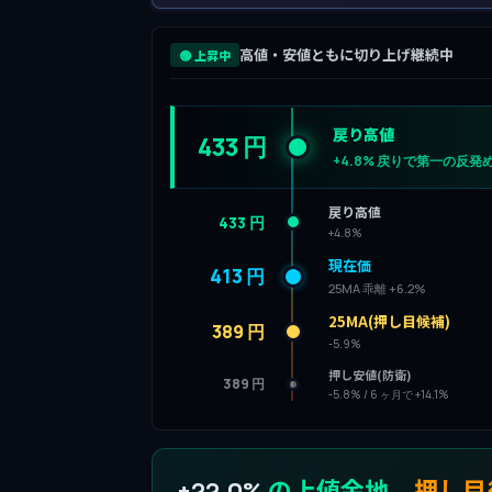
高値・安値ともに切り上げ継続中
🟢 上昇中
戻り高値
433 円
+4.8% 戻りで第一の反発
戻り高値
433 円
+4.8%
現在価
413 円
25MA 乖離 +6.2%
25MA(押し目候補)
389 円
-5.9%
押し安値(防衛)
389 円
-5.8% / 6 ヶ月で +14.1%
の上値余地
、
押し目
+22.0%