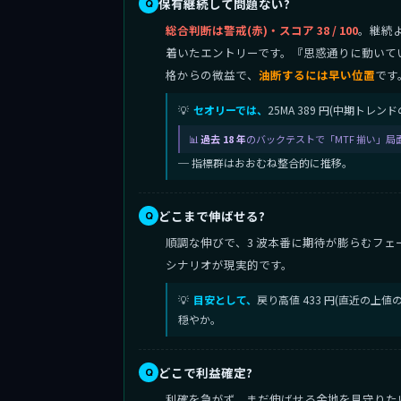
保有継続して問題ない?
総合判断は警戒(赤)・スコア 38 / 100
。継続
着いたエントリーです。『思惑通りに動いて
格からの微益で、
油断するには早い位置
です
セオリーでは、
25MA 389 円(中期トレ
過去 18 年
のバックテストで「MTF 揃い」局
─ 指標群はおおむね整合的に推移。
どこまで伸ばせる?
順調な伸びで、3 波本番に期待が膨らむフェ
シナリオが現実的です。
目安として、
戻り高値 433 円(直近の上
穏やか。
どこで利益確定?
利確を急がず、まだ伸ばせる余地を見守りたい段階