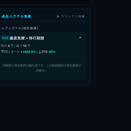
 過去シグナル実績
▶ クリックで詳細
 レアシグナル(個別最適)
垂直急騰 + 移行期間
60d
▶
独立
件 / 延べ
件
5
12
平均リターン
+1684.0%
/ 上昇率
80%
同期間上場全銘柄の集計値です。この銘柄個別の発生履歴は
対象外。