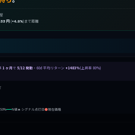
程
(
)まで距離
433 円
+4.8%
年 1 ヶ月
で
5/12 発動
・60d 平均リターン
+1483%
(上昇率 80%)
灯
b50%
N値
🔥 シグナル点灯日
●
現在価格