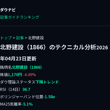
ダウ
ナビ
記事
ガイド
ランキング
トップ
>
記事
> 北野建設
北野建設（1866）のテクニカル分析
2026
年04月23日更新
銘柄名
北野建設（1866）
株価
1,170円
-4.49%
ダウ理論ステータス
下降トレンド
RSI（14日）
36.7
ボリンジャーバンド位置
-1.58σ
MA25乖離率
-5.1%