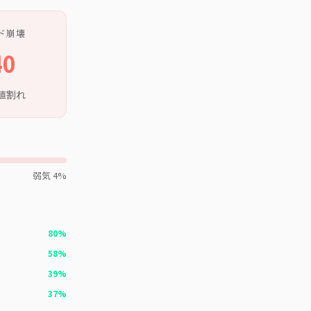
ド崩壊
40
値割れ
弱気 4%
80%
58%
39%
37%