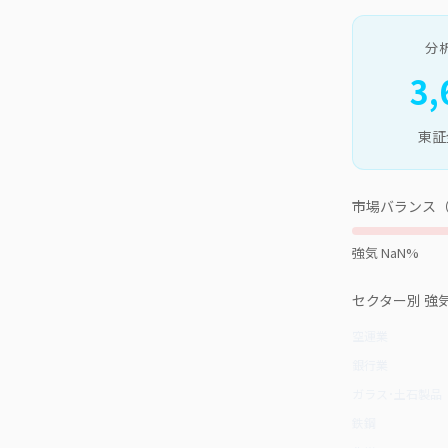
分
3,
東証
市場バランス（強
強気 NaN%
セクター別 強気
空運業
銀行業
ガラス･土石製品
鉄鋼