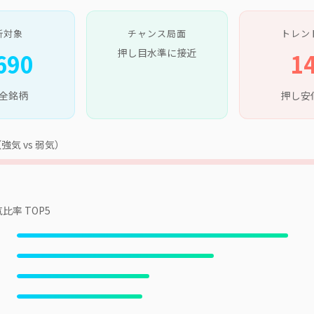
析対象
チャンス局面
トレン
押し目水準に接近
690
1
全銘柄
押し安
気 vs 弱気）
比率 TOP5