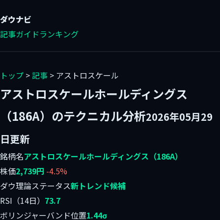
ダウ
ナビ
記事
ガイド
ランキング
トップ
>
記事
> アストロスケール
アストロスケールホールディングス
（186A）のテクニカル分析
2026年05月29
日更新
銘柄名
アストロスケールホールディングス（186A）
株価
2,739円
-4.5%
ダウ理論ステータス
新トレンド候補
RSI（14日）
73.7
ボリンジャーバンド位置
1.44σ