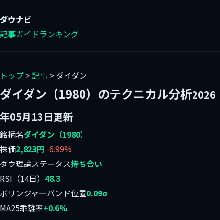
ダウ
ナビ
記事
ガイド
ランキング
トップ
>
記事
> ダイダン
ダイダン（1980）のテクニカル分析
2026
年05月13日更新
銘柄名
ダイダン（1980）
株価
2,823円
-6.99%
ダウ理論ステータス
持ち合い
RSI（14日）
48.3
ボリンジャーバンド位置
0.09σ
MA25乖離率
+0.6%