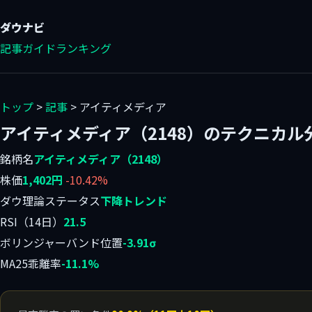
ダウ
ナビ
記事
ガイド
ランキング
トップ
>
記事
> アイティメディア
アイティメディア（2148）のテクニカル
銘柄名
アイティメディア（2148）
株価
1,402円
-10.42%
ダウ理論ステータス
下降トレンド
RSI（14日）
21.5
ボリンジャーバンド位置
-3.91σ
MA25乖離率
-11.1%