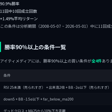
90.9%
勝率
11回中10回
成立回数
+1.49%
平均リターン
この条件は分析期間（2008-05-07 ~ 2026-05-01）中
勝率90%以上の条件一覧
アイティメディアには、勝率90%以上の買い条件が
全4件
あり
条件
RSI 25未満（売られすぎ） + 出来高2倍 + BB -2σ以下（売られすぎ）
down5 + BB -1.5σ以下 + far_below_ma200
デッドクロス + MA25から10%下方乖離