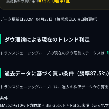
最高勝率の買い条件
87.5%（8回中7回）
データ更新日
2026年04月23日（毎営業日16時自動更新）
ダウ理論による現在のトレンド判定
トランスジェニックグループの現在のダウ理論ステータスは
「
過去データに基づく買い条件（勝率87.5%
トランスジェニックグループには、過去の株価データから算出
条件
MA25から10%下方乖離 + BB -3σ以下 + RSI 25未満（売られ