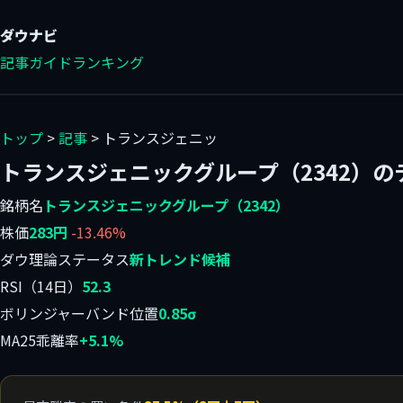
ダウ
ナビ
記事
ガイド
ランキング
トップ
>
記事
> トランスジェニッ
トランスジェニックグループ（2342）
銘柄名
トランスジェニックグループ（2342）
株価
283円
-13.46%
ダウ理論ステータス
新トレンド候補
RSI（14日）
52.3
ボリンジャーバンド位置
0.85σ
MA25乖離率
+5.1%