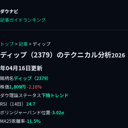
ダウ
ナビ
記事
ガイド
ランキング
トップ
>
記事
> ディップ
ディップ（2379）のテクニカル分析
2026
年04月16日更新
銘柄名
ディップ（2379）
株価
1,809円
-2.16%
ダウ理論ステータス
下降トレンド
RSI（14日）
24.7
ボリンジャーバンド位置
-3.02σ
MA25乖離率
-11.5%