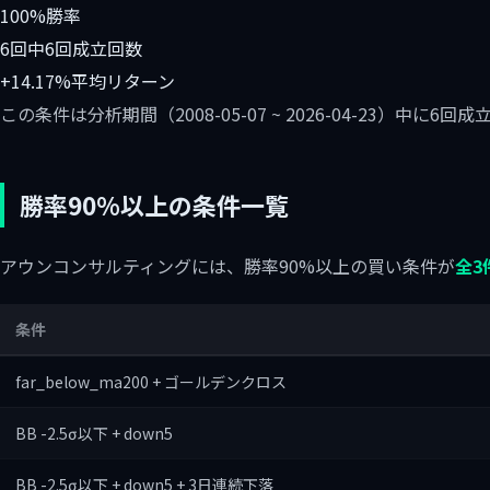
100%
勝率
6回中6回
成立回数
+14.17%
平均リターン
この条件は分析期間（2008-05-07 ~ 2026-04-23）中
勝率90%以上の条件一覧
アウンコンサルティングには、勝率90%以上の買い条件が
全3
条件
far_below_ma200 + ゴールデンクロス
BB -2.5σ以下 + down5
BB -2.5σ以下 + down5 + 3日連続下落