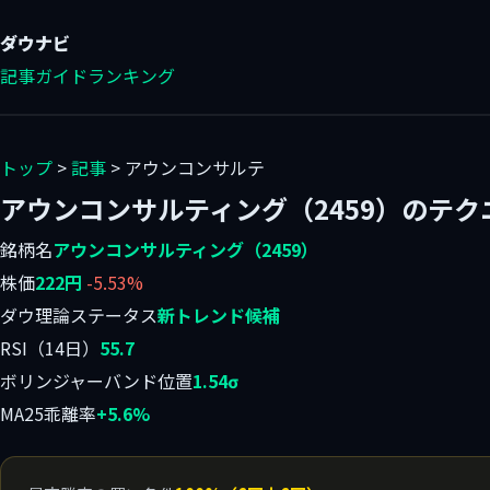
ダウ
ナビ
記事
ガイド
ランキング
トップ
>
記事
> アウンコンサルテ
アウンコンサルティング（2459）のテク
銘柄名
アウンコンサルティング（2459）
株価
222円
-5.53%
ダウ理論ステータス
新トレンド候補
RSI（14日）
55.7
ボリンジャーバンド位置
1.54σ
MA25乖離率
+5.6%