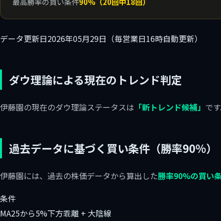
最高勝率の買い条件
90%（20回中18回）
データ更新日
2026年05月29日（毎営業日16時自動更新）
ダウ理論による現在のトレンド判定
伊藤園の現在のダウ理論ステータスは
「新トレンド候補」
です
過去データに基づく買い条件（勝率90%）
伊藤園には、過去の株価データから算出した
勝率90%の買い
条件
MA25から5%下方乖離 + 大陰線