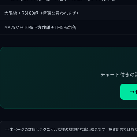
大陽線 + RSI 80超（極端な買われすぎ）
MA25から10%下方乖離 + 1日5%急落
チャート付きの
→
※ 本ページの数値はテクニカル指標の機械的な算出結果です。投資助言ではあ