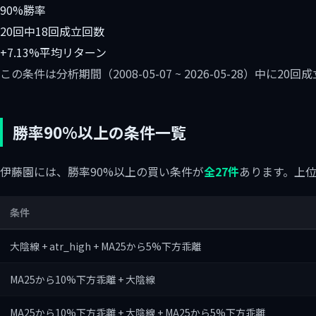
90%
勝率
20回中18回
成立回数
+7.13%
平均リターン
この条件は分析期間（2008-05-07 ~ 2026-05-28）中
勝率90%以上の条件一覧
伊藤園には、勝率90%以上の買い条件が
全27件
あります。上位
条件
大陰線 + atr_high + MA25から5%下方乖離
MA25から10%下方乖離 + 大陰線
MA25から10%下方乖離 + 大陰線 + MA25から5%下方乖離