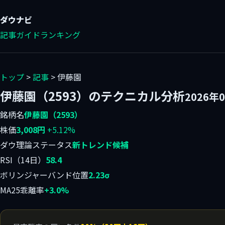
ダウ
ナビ
記事
ガイド
ランキング
トップ
>
記事
> 伊藤園
伊藤園（2593）のテクニカル分析
2026年
銘柄名
伊藤園（2593）
株価
3,008円
+5.12%
ダウ理論ステータス
新トレンド候補
RSI（14日）
58.4
ボリンジャーバンド位置
2.23σ
MA25乖離率
+3.0%