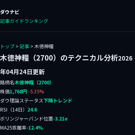
ダウ
ナビ
記事
ガイド
ランキング
トップ
>
記事
> 木徳神糧
木徳神糧（2700）のテクニカル分析
2026
年04月24日更新
銘柄名
木徳神糧（2700）
株価
1,768円
-5.35%
ダウ理論ステータス
下降トレンド
RSI（14日）
24.6
ボリンジャーバンド位置
-3.21σ
MA25乖離率
-12.4%