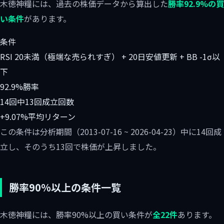
木徳神糧には、過去の株価データから算出した
勝率92.9%の買
い条件
があります。
条件
RSI 20未満（極端な売られすぎ） + 20日安値更新 + BB -1σ以
下
92.9%
勝率
14回中13回
成立回数
+9.07%
平均リターン
この条件は分析期間（2013-07-16 ~ 2026-04-23）中に14回成
立し、そのうち13回で株価が上昇しました。
勝率90%以上の条件一覧
木徳神糧には、勝率90%以上の買い条件が
全22件
あります。