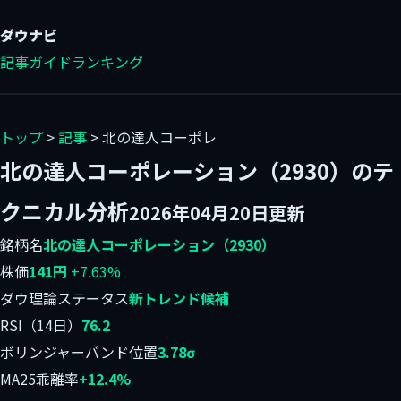
ダウ
ナビ
記事
ガイド
ランキング
トップ
>
記事
> 北の達人コーポレ
北の達人コーポレーション（2930）のテ
クニカル分析
2026年04月20日更新
銘柄名
北の達人コーポレーション（2930）
株価
141円
+7.63%
ダウ理論ステータス
新トレンド候補
RSI（14日）
76.2
ボリンジャーバンド位置
3.78σ
MA25乖離率
+12.4%